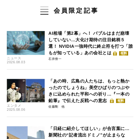
会員限定記事
AI相場「第2幕」へ！ バブルはまだ崩壊
していない…大化け期待の注目銘柄５
選！ NVIDIA一強時代に終止符を打つ「誰
もが知っている」あの会社とは
有料
ニュース
石井僚一
2026.08.03
「あの時、広島の人たちは、もっと熱か
ったのでしょうね」美空ひばりのつぶや
きに込められた平和への祈り…『一本の
鉛筆』で伝えた反戦への意志
有料
エンタメ
佐藤剛
2025.08.06
「日経に紹介してほしい」が合言葉に…
新聞社の“記者流出ドミノ”が止まらな