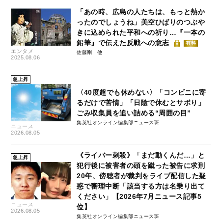
「あの時、広島の人たちは、もっと熱か
ったのでしょうね」美空ひばりのつぶや
きに込められた平和への祈り…『一本の
鉛筆』で伝えた反戦への意志
有料
エンタメ
佐藤剛
2025.08.06
急上昇
〈40度超でも休めない〉「コンビニに寄
るだけで苦情」「日陰で休むとサボり」
ごみ収集員を追い詰める“周囲の目”
集英社オンライン編集部ニュース班
ニュース
2026.08.05
《ライバー刺殺》「まだ動くんだ…」と
急上昇
犯行後に被害者の頭を蹴った被告に求刑
20年、傍聴者が裁判をライブ配信した疑
惑で審理中断「該当する方は名乗り出て
ください」【2026年7月ニュース記事5
ニュース
位】
2026.08.05
集英社オンライン編集部ニュース班