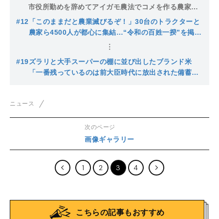
メ農家の所得は年１万円」
市役所勤めを辞めてアイガモ農法でコメを作る農家
（42）の切実な思いと厳しい“自然農法の現実”
#12
「このままだと農業滅びるぞ！」30台のトラクターと
農家ら4500人が都心に集結…“令和の百姓一揆”を掲げ
るコメ農家たちの叫び…デモを見た原宿の若者たちの
反応は
#19
ズラリと大手スーパーの棚に並び出したブランド米
「一番残っているのは前大臣時代に放出された備蓄
米」随意契約できない街の米屋は「新米の収穫時期ま
で米屋を続けられるかわからねえ」
ニュース
次のページ
画像ギャラリー
1
2
3
4
こちらの記事もおすすめ