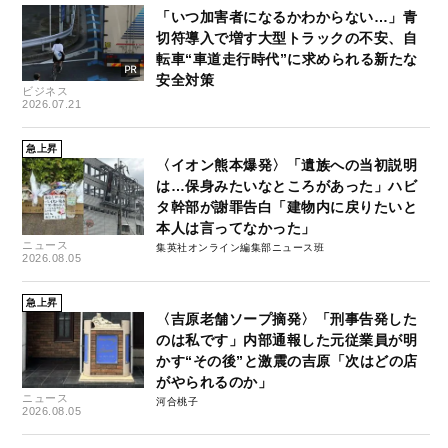
「いつ加害者になるかわからない…」青
切符導入で増す大型トラックの不安、自
転車“車道走行時代”に求められる新たな
安全対策
ビジネス
2026.07.21
急上昇
〈イオン熊本爆発〉「遺族への当初説明
は…保身みたいなところがあった」ハビ
タ幹部が謝罪告白「建物内に戻りたいと
本人は言ってなかった」
ニュース
集英社オンライン編集部ニュース班
2026.08.05
急上昇
〈吉原老舗ソープ摘発〉「刑事告発した
のは私です」内部通報した元従業員が明
かす“その後”と激震の吉原「次はどの店
がやられるのか」
ニュース
河合桃子
2026.08.05