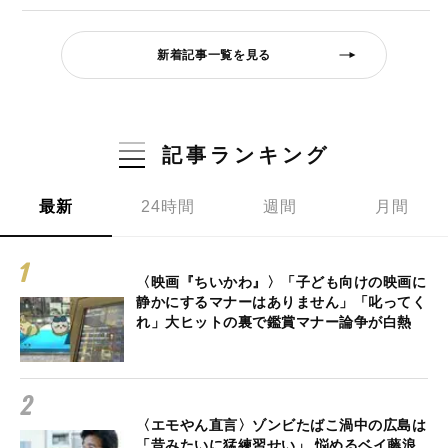
新着記事一覧を見る
記事ランキング
最新
24時間
週間
月間
〈映画『ちいかわ』〉「子ども向けの映画に
静かにするマナーはありません」「叱ってく
れ」大ヒットの裏で鑑賞マナー論争が白熱
〈エモやん直言〉ゾンビたばこ渦中の広島は
「昔みたいに猛練習せい」 悩めるベイ藤浪