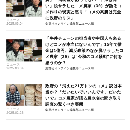
い」脱サラしたコメ農家（39）が語るコ
メ作りの現実と怒り「コメの高騰は完全
に政府のミス」
ニュース
2025.03.04
集英社オンライン編集部ニュース班
「牛丼チェーンの担当者や中国人も来る
けどコメが本当にないんです」15年で借
金は1億円、減反政策のなか脱サラしたコ
メ農家（39）は“令和のコメ騒動”に何を
思うのか？
ニュース
2025.03.04
集英社オンライン編集部ニュース班
政府の「消えた21万トンのコメ」説は本
当か？「だいたいでいいんです、だいた
いで」コメ農家が語る農水省の聞き取り
調査の驚くべき実態
ニュース
集英社オンライン編集部ニュース班
2025.02.26