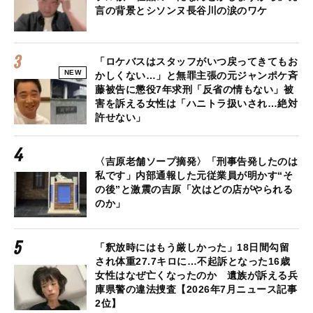
言の背景とシソンヌ長谷川の涙のワケ
「ロケバスはスタッフがいつ戻ってきてもお
NEW
かしくない…」と無罪主張の元ジャンポケ斉
藤被告に懲役7年求刑「反省の情もない」被
害を訴える女性は「ハニトラ扱いされ…絶対
許せない」
〈吉原老舗ソープ摘発〉「刑事告発したのは
私です」内部通報した元従業員が明かす“そ
の後”と激震の吉原「次はどの店がやられる
のか」
「釈放時にはもう厳しかった」18日間勾留
され体重27.7キロに…不起訴となった16歳
女性はなぜ亡くなったのか 遺族が訴える兵
庫県警の違法捜査【2026年7月ニュース記事
2位】