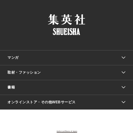
マンガ
取材・ファッション
少年マンガ
週刊少年ジャンプ
書籍
ファッション・美容
青年マンガ
ジャンプSQ.
Seventeen
週刊ヤングジャンプ
オンラインストア・その他WEBサービス
文芸・文庫・総合
芸能・情報・スポーツ
少女マンガ
Vジャンプ
non-no Web
ヤングジャンプ定期購読デジタル
すばる
Myojo
オンラインストア
りぼん
学芸・ノンフィクション・新書
最強ジャンプ
女性マンガ
@BAILA
ヤンジャン＋
小説すばる
週プレNEWS
マーガレット
集英社OTOコンテンツ
集英社 学芸編集部
少年ジャンプ＋