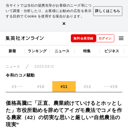
当サイトでは当社の提携先等がお客様のニーズ等につ
いて調査・分析したり、お客様にお勧めの広告を表示
詳しくはこちら
する目的で Cookie を使用する場合があります。
×
無料会員登録
ログイン
新着
ランキング
ニュース
特集
ビジネス
2025.03.12
ニュース
令和のコメ騒動
#1･･･
#10
#11
#12
･･･#19
価格高騰に「正直、農業続けていけるとホッとし
た」市役所勤めを辞めてアイガモ農法でコメを作
る農家（42）の切実な思いと厳しい“自然農法の
現実”