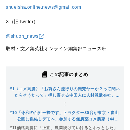
shueisha.online.news@gmail.com
X（旧Twitter）
@shuon_news
取材・文／集英社オンライン編集部ニュース班
この記事のまとめ
#1
〈コメ高騰〉「お前さん流行りの転売ヤーか？って聞い
たらそうだって」押し寄せる中国人に人材派遣会社、ブ
ローカー…コメ農家が語る値上がり“元凶”の正体「平成
のときよりタチ悪いね」
#10
「令和の百姓一揆です」トラクター30台が東京・青山
公園に集結しデモへ…参加する無農薬コメ農家（44）
は「離農の一番の原因は農政の失敗」「公表されたコ
#11
価格高騰に「正直、農業続けていけるとホッとした」