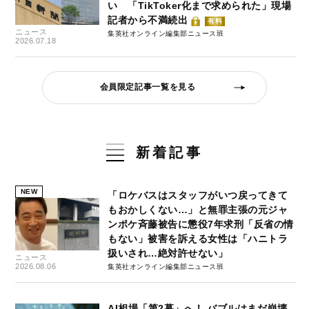
い 「TikToker化まで求められた」現場
記者から不満続出
有料
ニュース
集英社オンライン編集部ニュース班
2026.07.18
会員限定記事一覧を見る
新着記事
NEW
「ロケバスはスタッフがいつ戻ってきて
もおかしくない…」と無罪主張の元ジャ
ンポケ斉藤被告に懲役7年求刑「反省の情
もない」被害を訴える女性は「ハニトラ
扱いされ…絶対許せない」
ニュース
2026.08.06
集英社オンライン編集部ニュース班
AI相場「第2幕」へ！ バブルはまだ崩壊