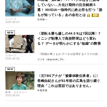
していない…大化け期待の注目銘柄５
選！ NVIDIA一強時代に終止符を打つ「誰
もが知っている」あの会社とは
有料
ニュース
石井僚一
2026.08.03
NEW
〈逆転＆勝ち越しの44.5％は7回以降〉7
イニング制導入で高校野球はどう変わ
る？ データが明らかにする“短縮”の弊害
「7回制が奪うもの-データが証明するドラマの消
スポーツ
失-」
2026.08.06
ゴジキ（@godziki_55）
NEW
〈元TBSアナが「被爆体験伝承者」に〉
長峰由紀さんが81年前の広島を語り継ぐ
理由「これは昔話ではありません」
中島早苗
教養・カルチャー
2026.08.06