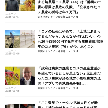
する無農薬コメ農家（44）は「離農の一
番の原因は農政の失敗」「公表されたコ
メ農家の所得は年１万円」
ニュース
2025.03.07
集英社オンライン編集部ニュース班
「コメの転売はやめて」「土地はあまっ
てるんだから、みんなが作ればいい」今
も20キロ5000円で販売する無農薬栽培30
年のコメ農家（76）が今、思うこと
ニュース
集英社オンライン編集部ニュース班
2025.03.06
「政府は農家の廃業とコメの生産量減少
を望んでいるとしか思えない」元記者だ
ったコメ農家が語る地方小規模農業の現
実「アプリで再就職先を探し…」
ニュース
集英社オンライン編集部ニュース班
2025.03.05
「ここ数年でトータルで30人近くが離
農」「補助金があってもハードルは高