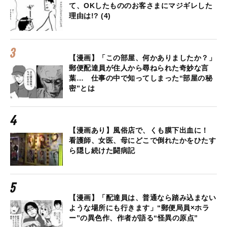
て、OKしたもののお客さまにマジギレした
理由は!? (4)
【漫画】「この部屋、何かありましたか？」
郵便配達員が住人から尋ねられた奇妙な言
葉… 仕事の中で知ってしまった“部屋の秘
密”とは
【漫画あり】風俗店で、くも膜下出血に！
看護師、女医、母にどこで倒れたかをひたす
ら隠し続けた闘病記
【漫画】「配達員は、普通なら踏み込まない
ような場所にも行きます」“郵便局員×ホラ
ー”の異色作、作者が語る“怪異の原点”