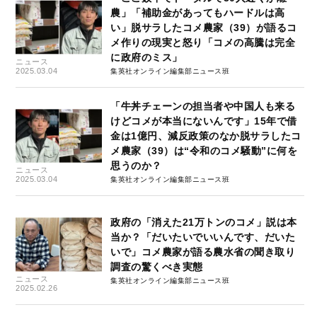
農」「補助金があってもハードルは高
い」脱サラしたコメ農家（39）が語るコ
メ作りの現実と怒り「コメの高騰は完全
に政府のミス」
ニュース
2025.03.04
集英社オンライン編集部ニュース班
「牛丼チェーンの担当者や中国人も来る
けどコメが本当にないんです」15年で借
金は1億円、減反政策のなか脱サラしたコ
メ農家（39）は“令和のコメ騒動”に何を
思うのか？
ニュース
2025.03.04
集英社オンライン編集部ニュース班
政府の「消えた21万トンのコメ」説は本
当か？「だいたいでいいんです、だいた
いで」コメ農家が語る農水省の聞き取り
調査の驚くべき実態
ニュース
集英社オンライン編集部ニュース班
2025.02.26