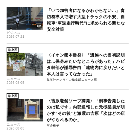
「いつ加害者になるかわからない…」青
切符導入で増す大型トラックの不安、自
転車“車道走行時代”に求められる新たな
安全対策
ビジネス
2026.07.21
急上昇
〈イオン熊本爆発〉「遺族への当初説明
は…保身みたいなところがあった」ハビ
タ幹部が謝罪告白「建物内に戻りたいと
本人は言ってなかった」
ニュース
集英社オンライン編集部ニュース班
2026.08.05
急上昇
〈吉原老舗ソープ摘発〉「刑事告発した
のは私です」内部通報した元従業員が明
かす“その後”と激震の吉原「次はどの店
がやられるのか」
ニュース
河合桃子
2026.08.05