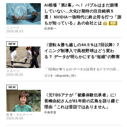
AI相場「第2幕」へ！ バブルはまだ崩壊
していない…大化け期待の注目銘柄５
選！ NVIDIA一強時代に終止符を打つ「誰
もが知っている」あの会社とは
有料
ニュース
石井僚一
2026.08.03
NEW
〈逆転＆勝ち越しの44.5％は7回以降〉7
イニング制導入で高校野球はどう変わ
る？ データが明らかにする“短縮”の弊害
「7回制が奪うもの-データが証明するドラマの消
スポーツ
失-」
2026.08.06
ゴジキ（@godziki_55）
NEW
〈元TBSアナが「被爆体験伝承者」に〉
長峰由紀さんが81年前の広島を語り継ぐ
理由「これは昔話ではありません」
中島早苗
教養・カルチャー
2026.08.06