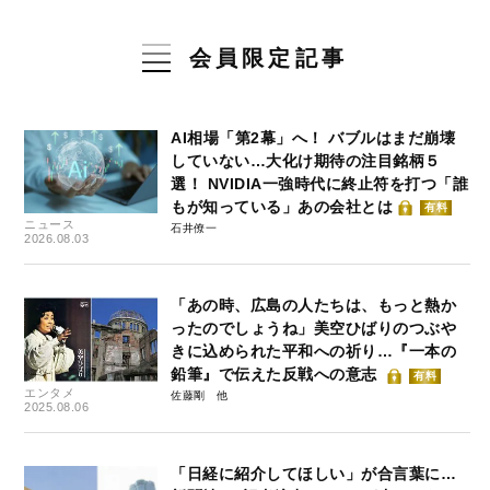
会員限定記事
AI相場「第2幕」へ！ バブルはまだ崩壊
していない…大化け期待の注目銘柄５
選！ NVIDIA一強時代に終止符を打つ「誰
もが知っている」あの会社とは
有料
ニュース
石井僚一
2026.08.03
「あの時、広島の人たちは、もっと熱か
ったのでしょうね」美空ひばりのつぶや
きに込められた平和への祈り…『一本の
鉛筆』で伝えた反戦への意志
有料
エンタメ
佐藤剛
2025.08.06
「日経に紹介してほしい」が合言葉に…