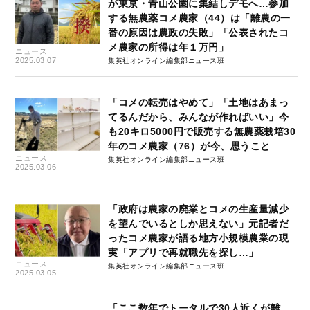
が東京・青山公園に集結しデモへ…参加
する無農薬コメ農家（44）は「離農の一
番の原因は農政の失敗」「公表されたコ
メ農家の所得は年１万円」
ニュース
2025.03.07
集英社オンライン編集部ニュース班
「コメの転売はやめて」「土地はあまっ
てるんだから、みんなが作ればいい」今
も20キロ5000円で販売する無農薬栽培30
年のコメ農家（76）が今、思うこと
ニュース
集英社オンライン編集部ニュース班
2025.03.06
「政府は農家の廃業とコメの生産量減少
を望んでいるとしか思えない」元記者だ
ったコメ農家が語る地方小規模農業の現
実「アプリで再就職先を探し…」
ニュース
集英社オンライン編集部ニュース班
2025.03.05
「ここ数年でトータルで30人近くが離