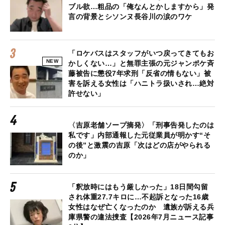
ブル欲…粗品の「俺なんとかしますから」発
言の背景とシソンヌ長谷川の涙のワケ
「ロケバスはスタッフがいつ戻ってきてもお
NEW
かしくない…」と無罪主張の元ジャンポケ斉
藤被告に懲役7年求刑「反省の情もない」被
害を訴える女性は「ハニトラ扱いされ…絶対
許せない」
〈吉原老舗ソープ摘発〉「刑事告発したのは
私です」内部通報した元従業員が明かす“そ
の後”と激震の吉原「次はどの店がやられる
のか」
「釈放時にはもう厳しかった」18日間勾留
され体重27.7キロに…不起訴となった16歳
女性はなぜ亡くなったのか 遺族が訴える兵
庫県警の違法捜査【2026年7月ニュース記事