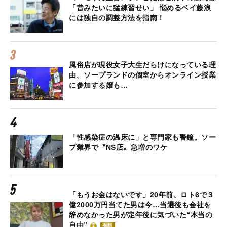
「昔みたいに猛練習せい」 悩めるベイ藤浪
には独自の調整方法を指南！
風俗店が現役女子大生だらけになっている理
由。ソープランドの個室からオンライン授業
に参加する嬢も…
「性感染症の温床に」と専門家も警鐘。ソー
プ業界で〝NS店〟急増のワケ
「もうお金はないです」20年前、ロト6で３
億2000万円当てた男は今…当選後も会社を
辞めなかった男が定年後に気づいた“本当の
自由”
有料