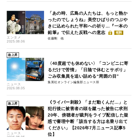
「あの時、広島の人たちは、もっと熱か
ったのでしょうね」美空ひばりのつぶや
きに込められた平和への祈り…『一本の
鉛筆』で伝えた反戦への意志
有料
エンタメ
佐藤剛
2025.08.06
急上昇
〈40度超でも休めない〉「コンビニに寄
るだけで苦情」「日陰で休むとサボり」
ごみ収集員を追い詰める“周囲の目”
集英社オンライン編集部ニュース班
ニュース
2026.08.05
《ライバー刺殺》「まだ動くんだ…」と
急上昇
犯行後に被害者の頭を蹴った被告に求刑
20年、傍聴者が裁判をライブ配信した疑
惑で審理中断「該当する方は名乗り出て
ください」【2026年7月ニュース記事5
ニュース
位】
2026.08.05