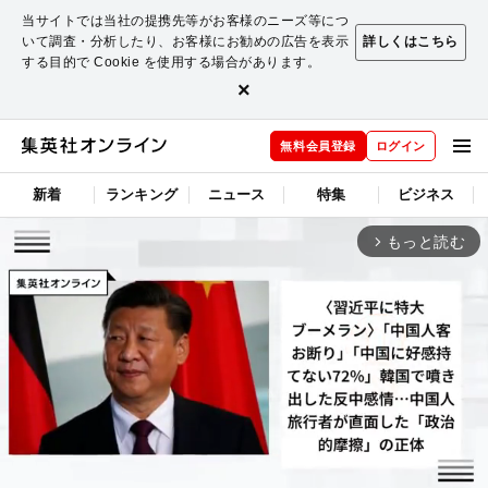
当サイトでは当社の提携先等がお客様のニーズ等につ
いて調査・分析したり、お客様にお勧めの広告を表示
詳しくはこちら
する目的で Cookie を使用する場合があります。
×
無料会員登録
ログイン
新着
ランキング
ニュース
特集
ビジネス
もっと読む
arrow_forward_ios