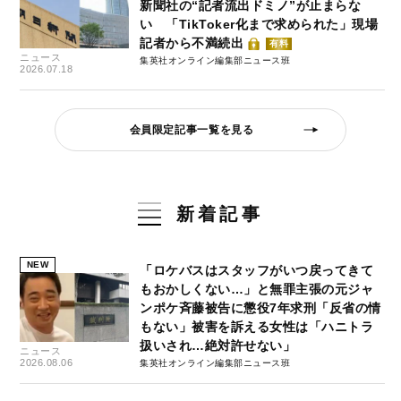
新聞社の“記者流出ドミノ”が止まらな
い 「TikToker化まで求められた」現場
記者から不満続出
有料
ニュース
集英社オンライン編集部ニュース班
2026.07.18
会員限定記事一覧を見る
新着記事
NEW
「ロケバスはスタッフがいつ戻ってきて
もおかしくない…」と無罪主張の元ジャ
ンポケ斉藤被告に懲役7年求刑「反省の情
もない」被害を訴える女性は「ハニトラ
扱いされ…絶対許せない」
ニュース
2026.08.06
集英社オンライン編集部ニュース班