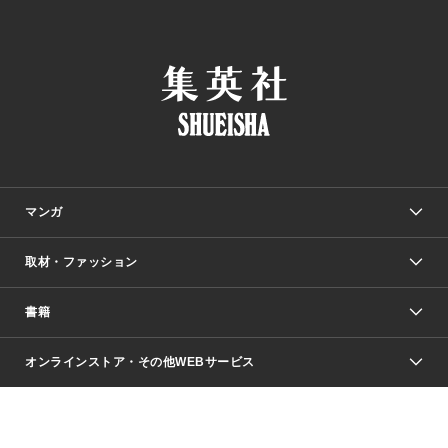
マンガ
取材・ファッション
少年マンガ
週刊少年ジャンプ
書籍
ファッション・美容
青年マンガ
ジャンプSQ.
Seventeen
週刊ヤングジャンプ
オンラインストア・その他WEBサービス
文芸・文庫・総合
芸能・情報・スポーツ
少女マンガ
Vジャンプ
non-no Web
ヤングジャンプ定期購読デジタル
すばる
Myojo
オンラインストア
りぼん
学芸・ノンフィクション・新書
最強ジャンプ
女性マンガ
@BAILA
ヤンジャン＋
小説すばる