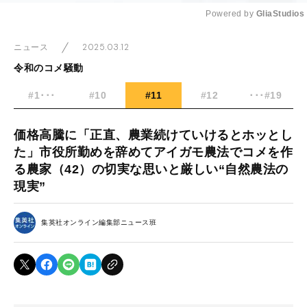
Powered by 
GliaStudios
Mute
2025.03.12
ニュース
令和のコメ騒動
#1･･･
#10
#11
#12
･･･#19
価格高騰に「正直、農業続けていけるとホッとし
た」市役所勤めを辞めてアイガモ農法でコメを作
る農家（42）の切実な思いと厳しい“自然農法の
現実”
集英社オンライン編集部ニュース班