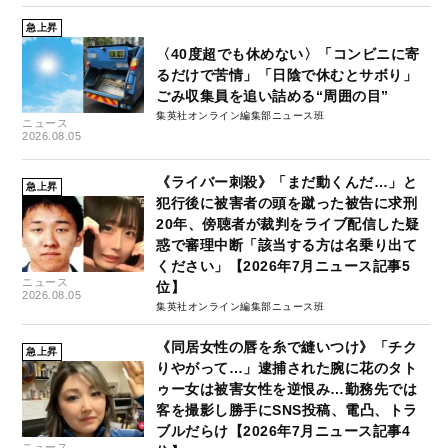
急上昇
〈40度超でも休めない〉「コンビニに寄
るだけで苦情」「日陰で休むとサボり」
ごみ収集員を追い詰める“周囲の目”
集英社オンライン編集部ニュース班
ニュース
2026.08.05
《ライバー刺殺》「まだ動くんだ…」と
急上昇
犯行後に被害者の頭を蹴った被告に求刑
20年、傍聴者が裁判をライブ配信した疑
惑で審理中断「該当する方は名乗り出て
ください」【2026年7月ニュース記事5
ニュース
位】
2026.08.05
集英社オンライン編集部ニュース班
《同居女性の唇を糸で縫いつけ》「チク
急上昇
りやがって…」逮捕された腕に花のタト
ゥー女は被害女性を逆恨み…勤務先では
客を撮影し勝手にSNS投稿、電凸、トラ
ブルだらけ【2026年7月ニュース記事4
ニュース