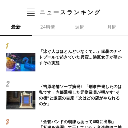
ニュースランキング
最新
24時間
週間
月間
「泳ぐ人はほとんどいなくて…」猛暑のナイ
トプールで起きていた異変…港区女子が明か
すその実態
〈吉原老舗ソープ摘発〉「刑事告発したのは
私です」内部通報した元従業員が明かす“そ
の後”と激震の吉原「次はどの店がやられる
のか」
「金管バンドの朝練もあって6時に出勤」
「私服を洗濯して干していた」音楽教諭に地