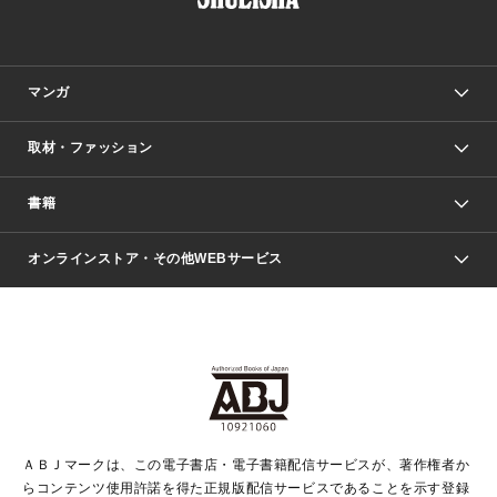
マンガ
取材・ファッション
少年マンガ
週刊少年ジャンプ
書籍
ファッション・美容
青年マンガ
ジャンプSQ.
Seventeen
週刊ヤングジャンプ
オンラインストア・その他WEBサービス
文芸・文庫・総合
芸能・情報・スポーツ
少女マンガ
Vジャンプ
non-no Web
ヤングジャンプ定期購読デジタル
すばる
Myojo
オンラインストア
りぼん
学芸・ノンフィクション・新書
最強ジャンプ
女性マンガ
@BAILA
ヤンジャン＋
小説すばる
週プレNEWS
マーガレット
集英社OTOコンテンツ
集英社 学芸編集部
少年ジャンプ＋
その他WEBサービス
クッキー
ライトノベル・ノベライズ
MAQUIA ONLINE
となりのヤングジャンプ
集英社 文芸ステーション
週プレ グラジャパ！
別冊マーガレット
SHUEISHA MANGA-ART HERITAGE
集英社 ビジネス書
ゼブラック
ココハナ
SHUEISHA ADNAVI
SPUR.JP
集英社Webマガジン Cobalt
グランドジャンプ
web 集英社文庫
キッズ
web Sportiva
マンガMee
ジャンプキャラクターズストア
集英社新書
ジャンプルーキー！
月刊オフィスユー
ＡＢＪマークは、この電子書店・電子書籍配信サービスが、著作権者か
EDITOR'S LAB
LEE
集英社オレンジ文庫
ウルトラジャンプ
青春と読書
パラスポ＋！
らコンテンツ使用許諾を得た正規版配信サービスであることを示す登録
集英社みらい文庫
リマコミ＋
HAPPY PLUS STORE