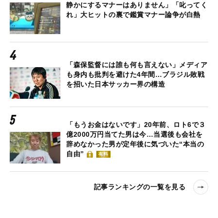
静かにするマナーはありません」「叱ってく
れ」大ヒットの裏で鑑賞マナー論争が白熱
「森保監督には誰も何も言えない」メディア
も身内も批判を避けた4年間…ブラジル敗戦
を招いた日本サッカー界の構造
「もうお金はないです」20年前、ロト6で３
億2000万円当てた男は今…当選後も会社を
辞めなかった男が定年後に気づいた“本当の
自由”
有料
記事ランキングの一覧を見る