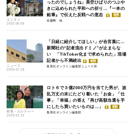
ったのでしょうね」美空ひばりのつぶや
きに込められた平和への祈り…『一本の
鉛筆』で伝えた反戦への意志
有料
エンタメ
佐藤剛
2025.08.06
「日経に紹介してほしい」が合言葉に…
新聞社の“記者流出ドミノ”が止まらな
い 「TikToker化まで求められた」現場
記者から不満続出
有料
ニュース
集英社オンライン編集部ニュース班
2026.07.18
ロト６で３億2000万円を当てた男が、波
乱万丈の末にたどり着いた「お金」「仕
事」「幸福」の答え「再び高額当選を手
にしたら買いたいものは…」
有料
教養・カルチャー
集英社オンライン編集部
2026.01.31