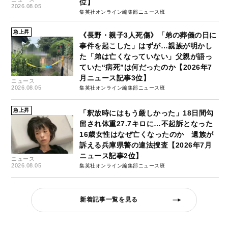
位】
2026.08.05
集英社オンライン編集部ニュース班
急上昇
《長野・親子3人死傷》「弟の葬儀の日に
事件を起こした」はずが…親族が明かし
た「弟は亡くなっていない」父親が語っ
ていた“病死”は何だったのか【2026年7
月ニュース記事3位】
ニュース
2026.08.05
集英社オンライン編集部ニュース班
急上昇
「釈放時にはもう厳しかった」18日間勾
留され体重27.7キロに…不起訴となった
16歳女性はなぜ亡くなったのか 遺族が
訴える兵庫県警の違法捜査【2026年7月
ニュース記事2位】
ニュース
2026.08.05
集英社オンライン編集部ニュース班
新着記事一覧を見る