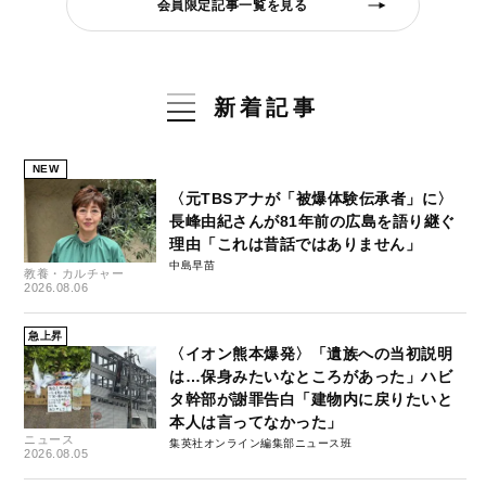
会員限定記事一覧を見る
新着記事
NEW
〈元TBSアナが「被爆体験伝承者」に〉
長峰由紀さんが81年前の広島を語り継ぐ
理由「これは昔話ではありません」
中島早苗
教養・カルチャー
2026.08.06
急上昇
〈イオン熊本爆発〉「遺族への当初説明
は…保身みたいなところがあった」ハビ
タ幹部が謝罪告白「建物内に戻りたいと
本人は言ってなかった」
ニュース
集英社オンライン編集部ニュース班
2026.08.05