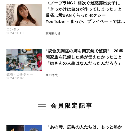
〈ノーブラNG〉相次ぐ迷惑露出女子に
「きっかけは自分が作ってしまった」と
反省…垢BANくらったセクシー
YouTuber・まっか、プライベートでは…
エンタメ
2024.11.19
渡辺ありさ
“統合失調症の姉を南京錠で監禁”…20年
間家族を記録した弟が伝えたかったこと
「姉さんの人生はなんだったんだろう」
教養・カルチャー
高田秀之
2024.12.07
会員限定記事
「あの時、広島の人たちは、もっと熱か