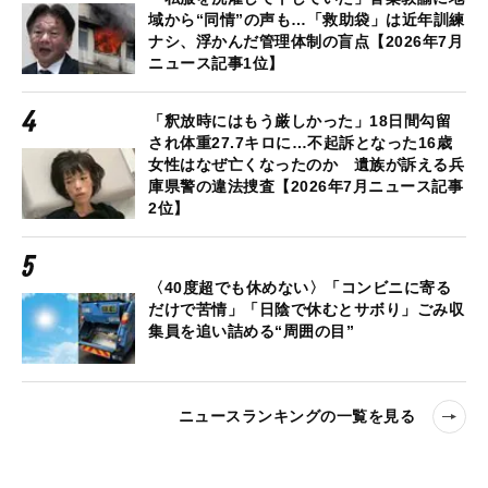
域から“同情”の声も…「救助袋」は近年訓練
ナシ、浮かんだ管理体制の盲点【2026年7月
ニュース記事1位】
「釈放時にはもう厳しかった」18日間勾留
され体重27.7キロに…不起訴となった16歳
女性はなぜ亡くなったのか 遺族が訴える兵
庫県警の違法捜査【2026年7月ニュース記事
2位】
〈40度超でも休めない〉「コンビニに寄る
だけで苦情」「日陰で休むとサボり」ごみ収
集員を追い詰める“周囲の目”
ニュースランキングの一覧を見る