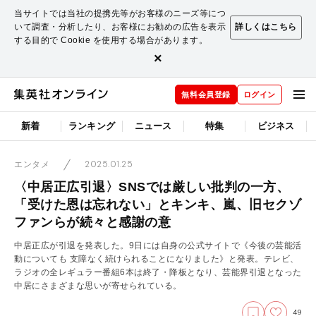
当サイトでは当社の提携先等がお客様のニーズ等につ
いて調査・分析したり、お客様にお勧めの広告を表示
詳しくはこちら
する目的で Cookie を使用する場合があります。
×
無料会員登録
ログイン
新着
ランキング
ニュース
特集
ビジネス
2025.01.25
エンタメ
〈中居正広引退〉SNSでは厳しい批判の一方、
「受けた恩は忘れない」とキンキ、嵐、旧セクゾ
ファンらが続々と感謝の意
中居正広が引退を発表した。9日には自身の公式サイトで《今後の芸能活
動についても 支障なく続けられることになりました》と発表。テレビ、
ラジオの全レギュラー番組6本は終了・降板となり、芸能界引退となった
中居にさまざまな思いが寄せられている。
49