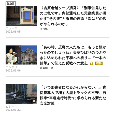
急上昇
〈吉原老舗ソープ摘発〉「刑事告発した
のは私です」内部通報した元従業員が明
かす“その後”と激震の吉原「次はどの店
がやられるのか」
ニュース
河合桃子
2026.08.05
「あの時、広島の人たちは、もっと熱か
ったのでしょうね」美空ひばりのつぶや
きに込められた平和への祈り…『一本の
鉛筆』で伝えた反戦への意志
有料
エンタメ
佐藤剛
2025.08.06
「いつ加害者になるかわからない…」青
切符導入で増す大型トラックの不安、自
転車“車道走行時代”に求められる新たな
安全対策
ビジネス
2026.07.21