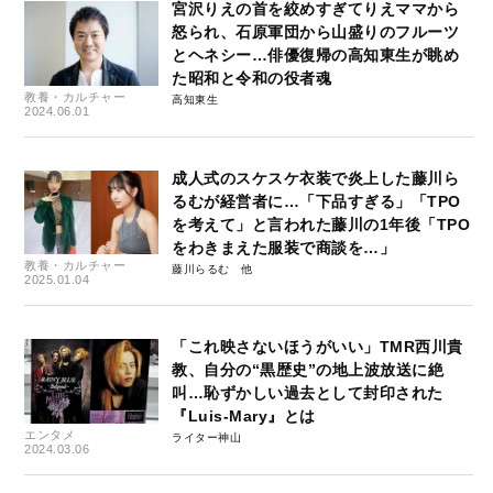
宮沢りえの首を絞めすぎてりえママから
怒られ、石原軍団から山盛りのフルーツ
とヘネシー…俳優復帰の高知東生が眺め
た昭和と令和の役者魂
教養・カルチャー
高知東生
2024.06.01
成人式のスケスケ衣装で炎上した藤川ら
るむが経営者に…「下品すぎる」「TPO
を考えて」と言われた藤川の1年後「TPO
をわきまえた服装で商談を…」
教養・カルチャー
藤川らるむ
2025.01.04
「これ映さないほうがいい」TMR西川貴
教、自分の“黒歴史”の地上波放送に絶
叫…恥ずかしい過去として封印された
『Luis-Mary』とは
エンタメ
ライター神山
2024.03.06