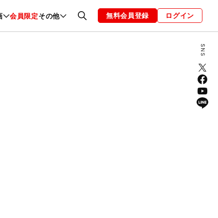
無料会員登録
ログイン
画
会員限定
その他
ファッション
恋愛・結婚
編集部
お知らせ