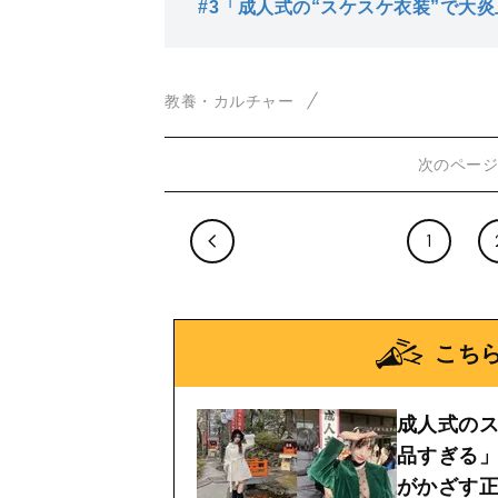
#3
「成人式の“スケスケ衣装”で大炎
を…」
倍の女社長に激変「炎上上等をや
教養・カルチャー
次のペー
1
こち
成人式のス
品すぎる」
がかざす