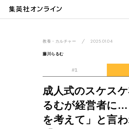
教
2025.01.04
教養・カルチャー
藤川らるむ
#1
成人式のスケスケ
るむが経営者に…
を考えて」と言わ