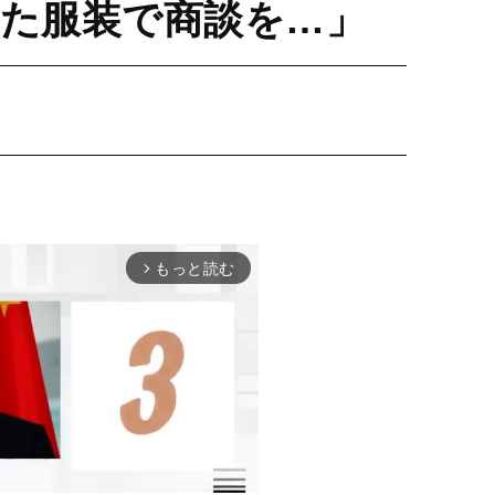
えた服装で商談を…」
もっと読む
arrow_forward_ios