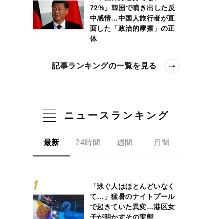
72%」韓国で噴き出した反
中感情…中国人旅行者が直
面した「政治的摩擦」の正
体
記事ランキングの一覧を見る
ニュースランキング
最新
24時間
週間
月間
「泳ぐ人はほとんどいなく
て…」猛暑のナイトプール
で起きていた異変…港区女
子が明かすその実態