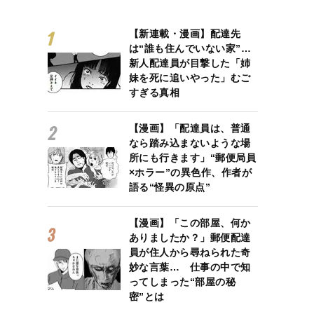
【新連載・漫画】配達先
は“誰も住んでいない家”…
新人配達員が目撃した「姉
妹を死に追いやった」むご
すぎる真相
【漫画】「配達員は、普通
なら踏み込まないような場
所にも行きます」“郵便局員
×ホラー”の異色作、作者が
語る“怪異の原点”
【漫画】「この部屋、何か
ありましたか？」郵便配達
員が住人から尋ねられた奇
妙な言葉… 仕事の中で知
ってしまった“部屋の秘
密”とは