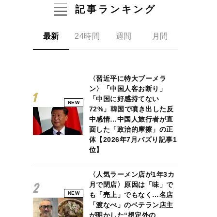
記事ランキング
最新
24時間
週間
月間
〈習近平に特大ブーメラ
ン〉「中国人客お断り」
「中国に好感持てない
NEW
72%」韓国で噴き出した反
中感情…中国人旅行者が直
面した「政治的摩擦」の正
体【2026年7月バズり記事1
位】
〈人気ラーメン店が1年3カ
月で閉店〉原因は「味」で
NEW
も「売上」でもなく…名店
「渡なべ」のベテラン店主
が明かした“想定外の