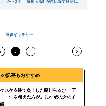
上」から2年──藤川らるむが恵比寿で月商10
めた理由」
画像ギャラリー
ジ
2
3
4
らの記事もおすすめ
ケスケ衣装で炎上した藤川らるむ 「下
「TPOを考えた方が」に20歳の女の子
正論