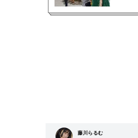
藤川らるむ