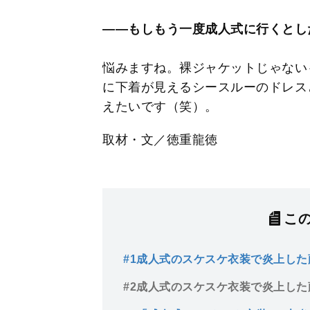
――もしもう一度成人式に行くとし
悩みますね。裸ジャケットじゃない
に下着が見えるシースルーのドレス
えたいです（笑）。
取材・文／徳重龍徳
こ
#1
成人式のスケスケ衣装で炎上した
が」に20歳の女の子がかざす正論
#2
成人式のスケスケ衣装で炎上した
「TPOを考えて」と言われた藤川