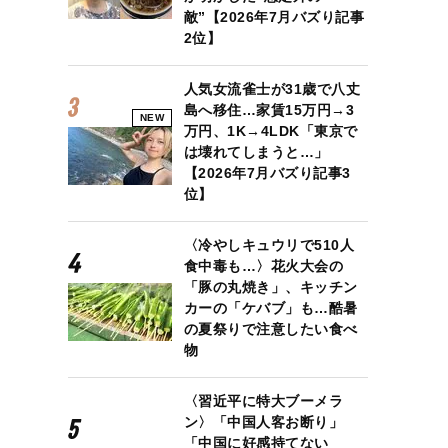
敵”【2026年7月バズり記事
2位】
人気女流雀士が31歳で八丈
島へ移住…家賃15万円→3
NEW
万円、1K→4LDK「東京で
は壊れてしまうと…」
【2026年7月バズり記事3
位】
〈冷やしキュウリで510人
食中毒も…〉花火大会の
「豚の丸焼き」、キッチン
カーの「ケバブ」も…酷暑
の夏祭りで注意したい食べ
物
〈習近平に特大ブーメラ
ン〉「中国人客お断り」
「中国に好感持てない