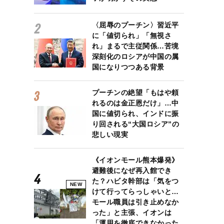
〈屈辱のプーチン〉習近平
に「値切られ」「無視さ
れ」まるで主従関係…苦境
深刻化のロシアが中国の属
国になりつつある背景
プーチンの絶望「もはや頼
れるのは金正恩だけ」…中
国に値切られ、インドに振
り回される“大国ロシア”の
悲しい現実
《イオンモール熊本爆発》
避難後になぜ再入館でき
た？ハビタ幹部は「気をつ
NEW
けて行ってらっしゃいと…
モール職員は引き止めなか
った」と主張、イオンは
「運用を徹底できなかった