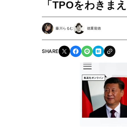
「TPOをわきま
藤川らるむ
徳重龍徳
SHARE