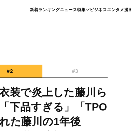
特集一覧を見る
漫画一覧を見る
新着
ランキング
ニュース
特集
ビジネス
エンタメ
漫
養・カルチャー
暮らし
スポーツ
ヘルスケア
美容
グルメ
#2
#3
衣装で炎上した藤川ら
「下品すぎる」「TPO
れた藤川の1年後