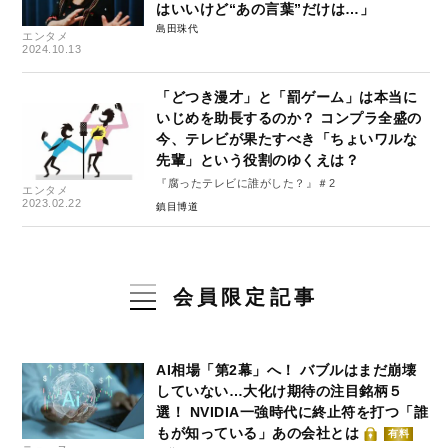
はいいけど“あの言葉”だけは…」
島田珠代
エンタメ
2024.10.13
「どつき漫才」と「罰ゲーム」は本当に
いじめを助長するのか？ コンプラ全盛の
今、テレビが果たすべき「ちょいワルな
先輩」という役割のゆくえは？
『腐ったテレビに誰がした？』＃2
エンタメ
2023.02.22
鎮目博道
会員限定記事
AI相場「第2幕」へ！ バブルはまだ崩壊
していない…大化け期待の注目銘柄５
選！ NVIDIA一強時代に終止符を打つ「誰
もが知っている」あの会社とは
有料