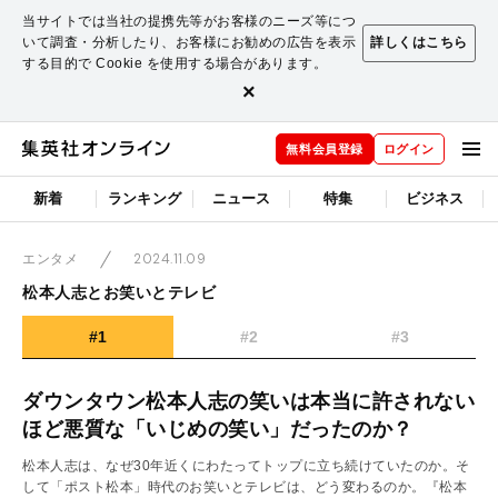
当サイトでは当社の提携先等がお客様のニーズ等につ
いて調査・分析したり、お客様にお勧めの広告を表示
詳しくはこちら
する目的で Cookie を使用する場合があります。
×
無料会員登録
ログイン
新着
ランキング
ニュース
特集
ビジネス
2024.11.09
エンタメ
松本人志とお笑いとテレビ
#1
#2
#3
ダウンタウン松本人志の笑いは本当に許されない
ほど悪質な「いじめの笑い」だったのか？
松本人志は、なぜ30年近くにわたってトップに立ち続けていたのか。そ
して「ポスト松本」時代のお笑いとテレビは、どう変わるのか。『松本