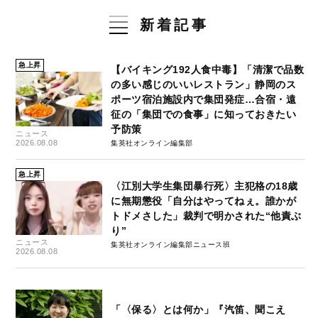
新着記事
急上昇
【バイキング192人食中毒】「清潔で品数
の多い感じのいいレストラン」静岡のス
ポーツ宿泊施設内で集団発症…合宿・遠
征の「集団での食事」に知っておきたい
予防策
ニュース
2026.08.08
集英社オンライン編集部
急上昇
〈江別大学生集団暴行死〉主犯格の18歳
に無期懲役「自分はやってねぇ。誰かが
トドメさした」裁判で明かされた“他責ぶ
り”
ニュース
集英社オンライン編集部ニュース班
2026.08.08
「〈保る〉とは何か」『汽笛、聞こえ