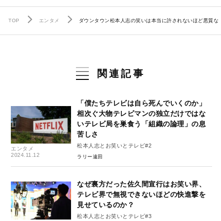
TOP
エンタメ
ダウンタウン松本人志の笑いは本当に許されないほど悪質な
関連記事
「僕たちテレビは自ら死んでいくのか」
相次ぐ大物テレビマンの独立だけではな
いテレビ局を巣食う「組織の論理」の息
苦しさ
松本人志とお笑いとテレビ#2
エンタメ
2024.11.12
ラリー遠田
なぜ裏方だった佐久間宣行はお笑い界、
テレビ界で無視できないほどの快進撃を
見せているのか？
松本人志とお笑いとテレビ#3