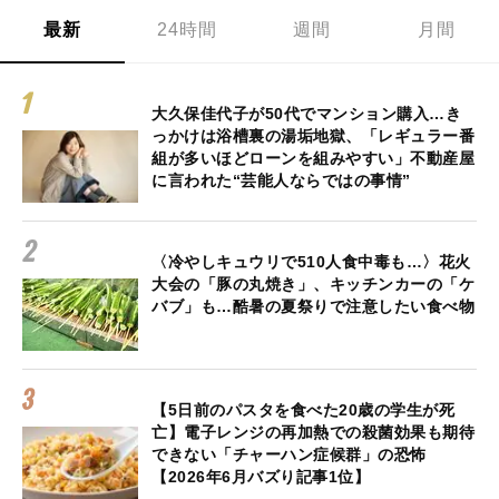
最新
24時間
週間
月間
大久保佳代子が50代でマンション購入…き
っかけは浴槽裏の湯垢地獄、「レギュラー番
組が多いほどローンを組みやすい」不動産屋
に言われた“芸能人ならではの事情”
〈冷やしキュウリで510人食中毒も…〉花火
大会の「豚の丸焼き」、キッチンカーの「ケ
バブ」も…酷暑の夏祭りで注意したい食べ物
【5日前のパスタを食べた20歳の学生が死
亡】電子レンジの再加熱での殺菌効果も期待
できない「チャーハン症候群」の恐怖
【2026年6月バズり記事1位】