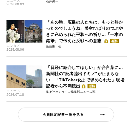
ニュース
石井僚一
2026.08.03
「あの時、広島の人たちは、もっと熱か
ったのでしょうね」美空ひばりのつぶや
きに込められた平和への祈り…『一本の
鉛筆』で伝えた反戦への意志
有料
エンタメ
佐藤剛
2025.08.06
「日経に紹介してほしい」が合言葉に…
新聞社の“記者流出ドミノ”が止まらな
い 「TikToker化まで求められた」現場
記者から不満続出
有料
ニュース
集英社オンライン編集部ニュース班
2026.07.18
会員限定記事一覧を見る