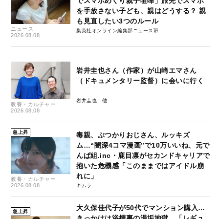
でスマホめぐり親子喧嘩」旅先でスマホ
を手放さない子ども、親はどうする？ 親
も見直したい3つのルール
ニュース
集英社オンライン編集部ニュース班
2026.08.08
岩井圭也さん（作家）が山崎エマさん
（ドキュメンタリー監督）に会いに行く
岩井圭也
教養・カルチャー
2026.08.08
急上昇
毒親、ぶつかりおじさん、ルッキズ
ム…“闇深4コマ漫画”で10万いいね、元で
んぱ組.inc・鹿目凛がセカンドキャリアで
抱いた危機感「このままではアイドル崩
れに」
教養・カルチャー
2026.08.08
キムラ
大久保佳代子が50代でマンション購入…
急上昇
きっかけは浴槽裏の湯垢地獄、「レギュ