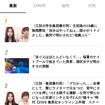
最新
24時間
週間
月間
〈江別大学生集団暴行死〉主犯格の18歳に
無期懲役「自分はやってねぇ。誰かがトドメ
さした」裁判で明かされた“他責ぶり”
「泳ぐ人はほとんどいなくて…」猛暑のナイ
トプールで起きていた異変…港区女子が明か
すその実態
〈江別・集団暴行死〉「グロかった…」全裸
にして、髪にライターで火をつけ、背中にタ
バコを押しつける様子も撮影…公判で明らか
になった壮絶リンチと女子2人の“陰キャ”時
代【2026 集英社オンライン上半期 スクー