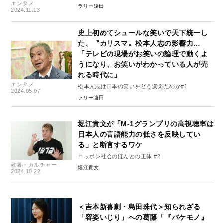
エンタメ
ラリー遠田
2024.11.13
史上初めてシュールな笑いで天下統一し
た、〝カリスマ〟松本人志の影響力…
「テレビの現場がお笑いの論理で動くよ
うになり、お笑いがわかっている人が売
れる時代に」
エンタメ
松本人志は日本の笑いをどう変えたのか#1
2024.05.07
ラリー遠田
堀江貴文が「M-1グランプリの高視聴率は
日本人の言語能力の低さを反映してい
る」と断言するワケ
ニッポン社会のほんとの正体 #2
教養・カルチャー
堀江貴文
2024.10.22
＜吉本新喜劇・島田珠代＞知られざる
「容姿いじり」への葛藤「『バケモノ』