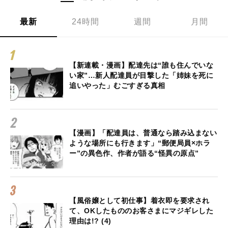
最新
24時間
週間
月間
【新連載・漫画】配達先は“誰も住んでいな
い家”…新人配達員が目撃した「姉妹を死に
追いやった」むごすぎる真相
【漫画】「配達員は、普通なら踏み込まない
ような場所にも行きます」“郵便局員×ホラ
ー”の異色作、作者が語る“怪異の原点”
【風俗嬢として初仕事】着衣即を要求され
て、OKしたもののお客さまにマジギレした
理由は!? (4)