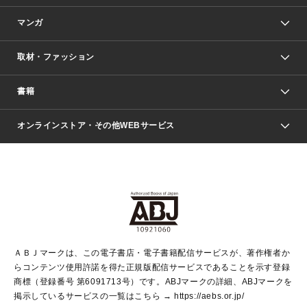
マンガ
取材・ファッション
少年マンガ
週刊少年ジャンプ
書籍
ファッション・美容
青年マンガ
ジャンプSQ.
Seventeen
週刊ヤングジャンプ
オンラインストア・その他WEBサービス
文芸・文庫・総合
芸能・情報・スポーツ
少女マンガ
Vジャンプ
non-no Web
ヤングジャンプ定期購読デジタル
すばる
Myojo
オンラインストア
りぼん
学芸・ノンフィクション・新書
最強ジャンプ
女性マンガ
@BAILA
ヤンジャン＋
小説すばる
週プレNEWS
マーガレット
集英社OTOコンテンツ
集英社 学芸編集部
少年ジャンプ＋
その他WEBサービス
クッキー
ライトノベル・ノベライズ
MAQUIA ONLINE
となりのヤングジャンプ
集英社 文芸ステーション
週プレ グラジャパ！
別冊マーガレット
SHUEISHA MANGA-ART HERITAGE
集英社 ビジネス書
ゼブラック
ココハナ
SHUEISHA ADNAVI
SPUR.JP
集英社Webマガジン Cobalt
グランドジャンプ
web 集英社文庫
キッズ
web Sportiva
マンガMee
ジャンプキャラクターズストア
集英社新書
ジャンプルーキー！
月刊オフィスユー
ＡＢＪマークは、この電子書店・電子書籍配信サービスが、著作権者か
EDITOR'S LAB
LEE
集英社オレンジ文庫
ウルトラジャンプ
青春と読書
パラスポ＋！
らコンテンツ使用許諾を得た正規版配信サービスであることを示す登録
集英社みらい文庫
リマコミ＋
HAPPY PLUS STORE
集英社新書プラス
ジャンプTOON
商標（登録番号 第6091713号）です。ABJマークの詳細、ABJマークを
Marisol
シフォン文庫
アジア人物史
S-KIDS.LAND
マンガMeets
掲示しているサービスの一覧はこちら →
https://aebs.or.jp/
shueisha vox
よみタイ
S-MANGA