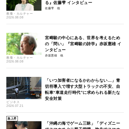
る』佐藤雫 インタビュー
佐藤雫
教養・カルチャー
2026.08.08
宮﨑駿の中心にある、世界を考えるため
の「問い」『宮﨑駿の詩学』赤坂憲雄 イ
ンタビュー
赤坂憲雄
教養・カルチャー
2026.08.08
「いつ加害者になるかわからない…」青
切符導入で増す大型トラックの不安、自
転車“車道走行時代”に求められる新たな
安全対策
ビジネス
2026.07.21
急上昇
「沖縄の海でゲーム三昧」「ディズニー