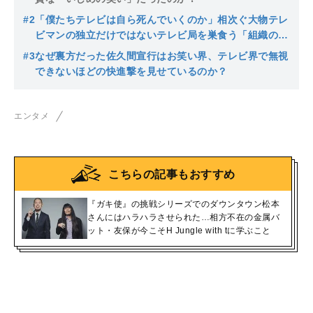
#2
「僕たちテレビは自ら死んでいくのか」相次ぐ大物テレ
ビマンの独立だけではないテレビ局を巣食う「組織の論
理」の息苦しさ
#3
なぜ裏方だった佐久間宣行はお笑い界、テレビ界で無視
できないほどの快進撃を見せているのか？
エンタメ
こちらの記事もおすすめ
『ガキ使』の挑戦シリーズでのダウンタウン松本
さんにはハラハラさせられた…相方不在の金属バ
ット・友保が今こそH Jungle with tに学ぶこと