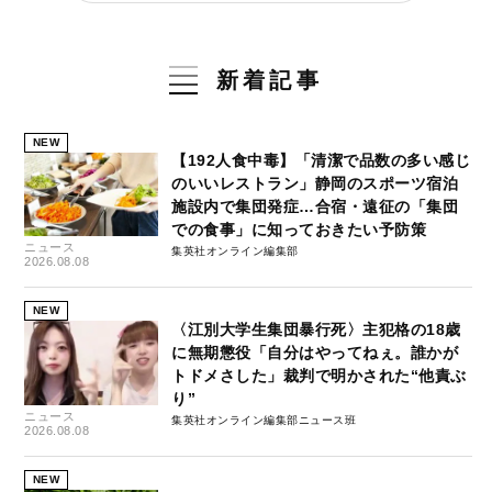
新着記事
NEW
【192人食中毒】「清潔で品数の多い感じ
のいいレストラン」静岡のスポーツ宿泊
施設内で集団発症…合宿・遠征の「集団
での食事」に知っておきたい予防策
ニュース
集英社オンライン編集部
2026.08.08
NEW
〈江別大学生集団暴行死〉主犯格の18歳
に無期懲役「自分はやってねぇ。誰かが
トドメさした」裁判で明かされた“他責ぶ
り”
ニュース
集英社オンライン編集部ニュース班
2026.08.08
NEW