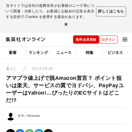
当サイトでは当社の提携先等がお客様のニーズ等につ
いて調査・分析したり、お客様にお勧めの広告を表示
詳しくはこちら
する目的で Cookie を使用する場合があります。
×
無料会員登録
ログイン
新着
ランキング
ニュース
特集
ビジネス
2023.09.26
暮らし
アマプラ値上げで脱Amazon宣言？ ポイント狙
いは楽天、サービスの質でヨドバシ、PayPayユ
ーザーはYahoo!…ぴったりのECサイトはどこ
だ!?
文月／A4studio