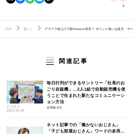
8
TOP
暮らし
アマプラ値上げで脱Amazon宣言？ ポイント狙いは楽天、サービ
関連記事
毎日行列ができるサントリー「社長のお
ごり自販機」…2人1組で自動販売機を使
うことで生まれた新たなコミュニケーシ
ョン方法
ビジネス
古田島大介
2023.09.26
ネット記事での「働かないおじさん」
「子ども部屋おじさん」ワードの多用…