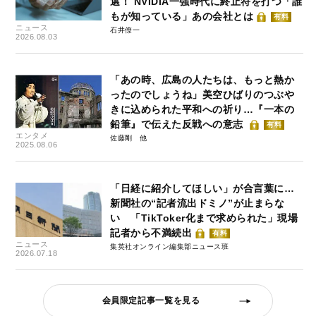
選！ NVIDIA一強時代に終止符を打つ「誰
もが知っている」あの会社とは
有料
ニュース
石井僚一
2026.08.03
「あの時、広島の人たちは、もっと熱か
ったのでしょうね」美空ひばりのつぶや
きに込められた平和への祈り…『一本の
鉛筆』で伝えた反戦への意志
有料
エンタメ
佐藤剛
2025.08.06
「日経に紹介してほしい」が合言葉に…
新聞社の“記者流出ドミノ”が止まらな
い 「TikToker化まで求められた」現場
記者から不満続出
有料
ニュース
集英社オンライン編集部ニュース班
2026.07.18
会員限定記事一覧を見る