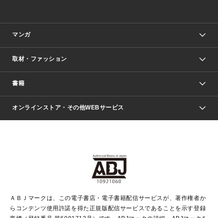
マンガ
取材・ファッション
少年マンガ
週刊少年ジャンプ
書籍
ファッション・美容
青年マンガ
ジャンプSQ.
Seventeen
週刊ヤングジャンプ
オンラインストア・その他WEBサービス
文芸・文庫・総合
芸能・情報・スポーツ
少女マンガ
Vジャンプ
non-no Web
ヤングジャンプ定期購読デジタル
すばる
Myojo
オンラインストア
りぼん
学芸・ノンフィクション・新書
最強ジャンプ
女性マンガ
@BAILA
ヤンジャン＋
小説すばる
週プレNEWS
マーガレット
集英社OTOコンテンツ
集英社 学芸編集部
少年ジャンプ＋
その他WEBサービス
クッキー
ライトノベル・ノベライズ
MAQUIA ONLINE
となりのヤングジャンプ
集英社 文芸ステーション
週プレ グラジャパ！
別冊マーガレット
SHUEISHA MANGA-ART HERITAGE
集英社 ビジネス書
ゼブラック
ココハナ
SHUEISHA ADNAVI
SPUR.JP
集英社Webマガジン Cobalt
グランドジャンプ
web 集英社文庫
キッズ
web Sportiva
マンガMee
ジャンプキャラクターズストア
集英社新書
ジャンプルーキー！
月刊オフィスユー
ＡＢＪマークは、この電子書店・電子書籍配信サービスが、著作権者か
EDITOR'S LAB
LEE
集英社オレンジ文庫
ウルトラジャンプ
青春と読書
パラスポ＋！
らコンテンツ使用許諾を得た正規版配信サービスであることを示す登録
集英社みらい文庫
リマコミ＋
HAPPY PLUS STORE
集英社新書プラス
ジャンプTOON