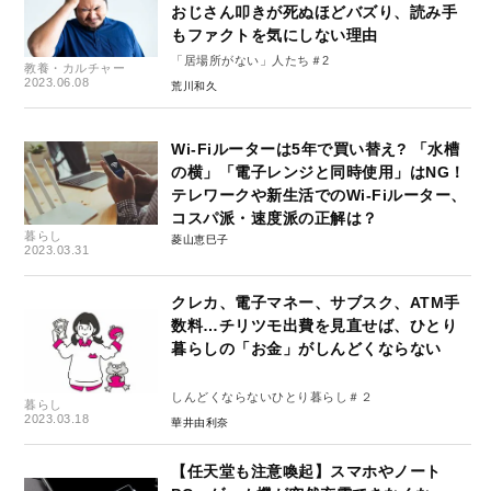
おじさん叩きが死ぬほどバズり、読み手
もファクトを気にしない理由
「居場所がない」人たち＃2
教養・カルチャー
2023.06.08
荒川和久
Wi-Fiルーターは5年で買い替え? 「水槽
の横」「電子レンジと同時使用」はNG！
テレワークや新生活でのWi-Fiルーター、
コスパ派・速度派の正解は？
暮らし
菱山恵巳子
2023.03.31
クレカ、電子マネー、サブスク、ATM手
数料…チリツモ出費を見直せば、ひとり
暮らしの「お金」がしんどくならない
しんどくならないひとり暮らし＃２
暮らし
2023.03.18
華井由利奈
【任天堂も注意喚起】スマホやノート