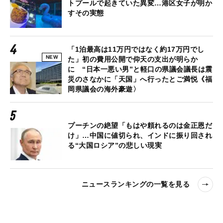
トプールで起きていた異変…港区女子が明か
すその実態
「1泊最高は11万円ではなく約17万円でし
NEW
た」初の費用公開で仰天の支出が明らか
に “日本一悪い男”と軽口の県議会議長は震
災のさなかに「天国」へ行ったとご満悦《福
岡県議会の海外豪遊〉
プーチンの絶望「もはや頼れるのは金正恩だ
け」…中国に値切られ、インドに振り回され
る“大国ロシア”の悲しい現実
ニュースランキングの一覧を見る