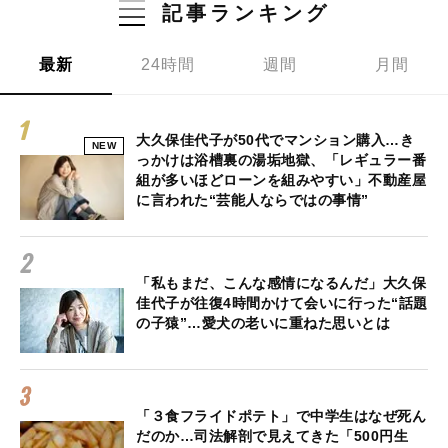
記事ランキング
最新
24時間
週間
月間
大久保佳代子が50代でマンション購入…き
NEW
っかけは浴槽裏の湯垢地獄、「レギュラー番
組が多いほどローンを組みやすい」不動産屋
に言われた“芸能人ならではの事情”
「私もまだ、こんな感情になるんだ」大久保
佳代子が往復4時間かけて会いに行った“話題
の子猿”…愛犬の老いに重ねた思いとは
「３食フライドポテト」で中学生はなぜ死ん
だのか…司法解剖で見えてきた「500円生