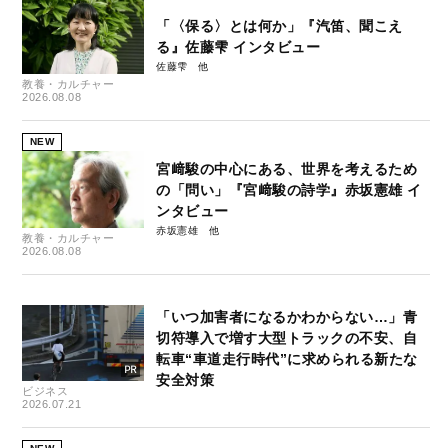
「〈保る〉とは何か」『汽笛、聞こえ
る』佐藤雫 インタビュー
佐藤雫
教養・カルチャー
2026.08.08
NEW
宮﨑駿の中心にある、世界を考えるため
の「問い」『宮﨑駿の詩学』赤坂憲雄 イ
ンタビュー
赤坂憲雄
教養・カルチャー
2026.08.08
「いつ加害者になるかわからない…」青
切符導入で増す大型トラックの不安、自
転車“車道走行時代”に求められる新たな
安全対策
ビジネス
2026.07.21