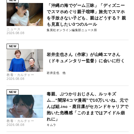
NEW
「沖縄の海でゲーム三昧」「ディズニー
でスマホめぐり親子喧嘩」旅先でスマホ
を手放さない子ども、親はどうする？ 親
も見直したい3つのルール
ニュース
集英社オンライン編集部ニュース班
2026.08.08
NEW
岩井圭也さん（作家）が山崎エマさん
（ドキュメンタリー監督）に会いに行く
岩井圭也
教養・カルチャー
2026.08.08
NEW
毒親、ぶつかりおじさん、ルッキズ
ム…“闇深4コマ漫画”で10万いいね、元で
んぱ組.inc・鹿目凛がセカンドキャリアで
抱いた危機感「このままではアイドル崩
れに」
教養・カルチャー
2026.08.08
キムラ