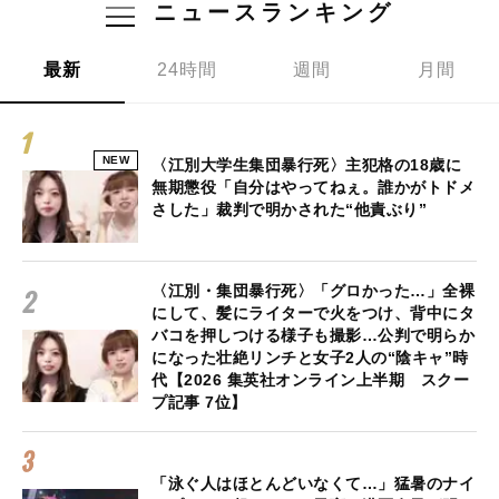
ニュースランキング
最新
24時間
週間
月間
NEW
〈江別大学生集団暴行死〉主犯格の18歳に
無期懲役「自分はやってねぇ。誰かがトドメ
さした」裁判で明かされた“他責ぶり”
〈江別・集団暴行死〉「グロかった…」全裸
にして、髪にライターで火をつけ、背中にタ
バコを押しつける様子も撮影…公判で明らか
になった壮絶リンチと女子2人の“陰キャ”時
代【2026 集英社オンライン上半期 スクー
プ記事 7位】
「泳ぐ人はほとんどいなくて…」猛暑のナイ