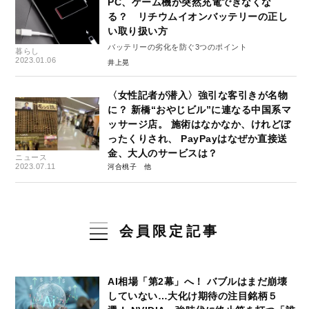
PC、ゲーム機が突然充電できなくな
る？ リチウムイオンバッテリーの正し
い取り扱い方
バッテリーの劣化を防ぐ3つのポイント
暮らし
2023.01.06
井上晃
〈女性記者が潜入〉強引な客引きが名物
に？ 新橋“おやじビル”に連なる中国系マ
ッサージ店。 施術はなかなか、けれどぼ
ったくりされ、 PayPayはなぜか直接送
金、大人のサービスは？
ニュース
2023.07.11
河合桃子
会員限定記事
AI相場「第2幕」へ！ バブルはまだ崩壊
していない…大化け期待の注目銘柄５