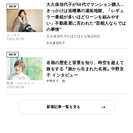
大久保佳代子が50代でマンション購入…
NEW
きっかけは浴槽裏の湯垢地獄、「レギュ
ラー番組が多いほどローンを組みやす
い」不動産屋に言われた“芸能人ならでは
の事情”
エンタメ
大久保佳代子のほどほどな毎日#22
2026.08.08
大久保佳代子
NEW
名画の歴史と背景を知り、時空を超えて
旅をする『旅から生まれた名画』中野京
子 インタビュー
中野京子
教養・カルチャー
2026.08.08
新着記事一覧を見る