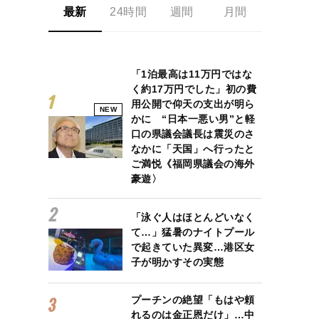
最新
24時間
週間
月間
「1泊最高は11万円ではな
く約17万円でした」初の費
用公開で仰天の支出が明ら
NEW
かに “日本一悪い男”と軽
口の県議会議長は震災のさ
なかに「天国」へ行ったと
ご満悦《福岡県議会の海外
豪遊〉
「泳ぐ人はほとんどいなく
て…」猛暑のナイトプール
で起きていた異変…港区女
子が明かすその実態
プーチンの絶望「もはや頼
れるのは金正恩だけ」…中