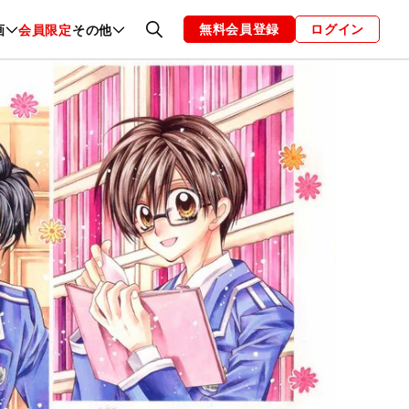
無料会員登録
ログイン
画
会員限定
その他
ファッション
恋愛・結婚
編集部
お知らせ