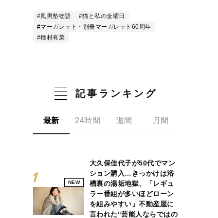
#風男塾物語
#猫と私の金曜日
#マーガレット・別冊マーガレット60周年
#種村有菜
記事ランキング
最新
24時間
週間
月間
大久保佳代子が50代でマン
ション購入…きっかけは浴
NEW
槽裏の湯垢地獄、「レギュ
ラー番組が多いほどローン
を組みやすい」不動産屋に
言われた“芸能人ならではの