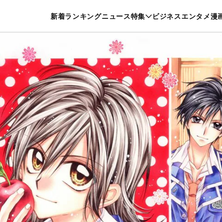
特集一覧を見る
漫画一覧を見る
新着
ランキング
ニュース
特集
ビジネス
エンタメ
漫
養・カルチャー
暮らし
スポーツ
ヘルスケア
美容
グルメ