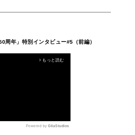
0周年」特別インタビュー#5（前編）
もっと読む
arrow_forward_ios
Powered by 
GliaStudios