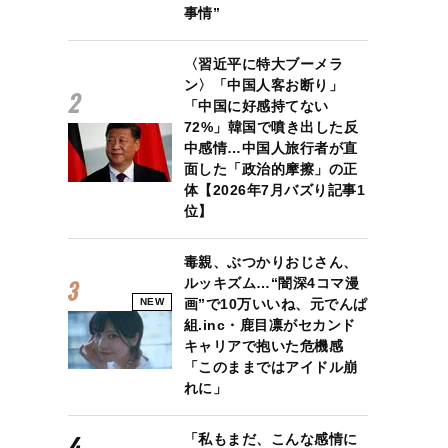
事情”
〈習近平に特大ブーメラ
ン〉「中国人客お断り」
「中国に好感持てない
72%」韓国で噴き出した反
中感情…中国人旅行者が直
面した「政治的摩擦」の正
体【2026年7月バズり記事1
位】
毒親、ぶつかりおじさん、
ルッキズム…“闇深4コマ漫
NEW
画”で10万いいね、元でんぱ
組.inc・鹿目凛がセカンド
キャリアで抱いた危機感
「このままではアイドル崩
れに」
「私もまだ、こんな感情に