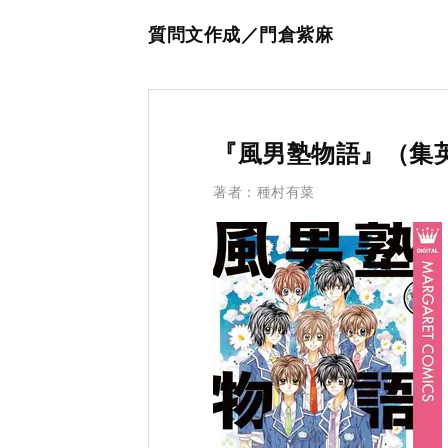
質問文作成／門倉紫麻
『風男塾物語』（集
著者：種村有菜