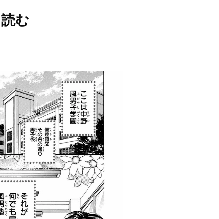
M
を読む
u
t
e