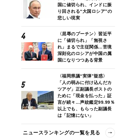
国に値切られ、インドに振
り回される“大国ロシア”の
悲しい現実
〈屈辱のプーチン〉習近平
に「値切られ」「無視さ
れ」まるで主従関係…苦境
深刻化のロシアが中国の属
国になりつつある背景
〈福岡県議“実弾”疑惑〉
「人の弱みに付け込んだカ
ツアゲ」正副議長ポストの
ために「現金を払った」証
言が続々…声紋鑑定99.99％
以上でも、もらった副議長
は「記憶にない」
ニュースランキングの一覧を見る