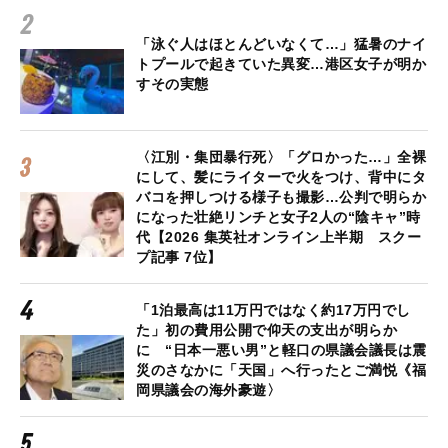
「泳ぐ人はほとんどいなくて…」猛暑のナイ
トプールで起きていた異変…港区女子が明か
すその実態
〈江別・集団暴行死〉「グロかった…」全裸
にして、髪にライターで火をつけ、背中にタ
バコを押しつける様子も撮影…公判で明らか
になった壮絶リンチと女子2人の“陰キャ”時
代【2026 集英社オンライン上半期 スクー
プ記事 7位】
「1泊最高は11万円ではなく約17万円でし
た」初の費用公開で仰天の支出が明らか
に “日本一悪い男”と軽口の県議会議長は震
災のさなかに「天国」へ行ったとご満悦《福
岡県議会の海外豪遊〉