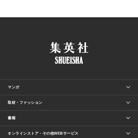
マンガ
取材・ファッション
少年マンガ
週刊少年ジャンプ
書籍
ファッション・美容
青年マンガ
ジャンプSQ.
Seventeen
週刊ヤングジャンプ
オンラインストア・その他WEBサービス
文芸・文庫・総合
芸能・情報・スポーツ
少女マンガ