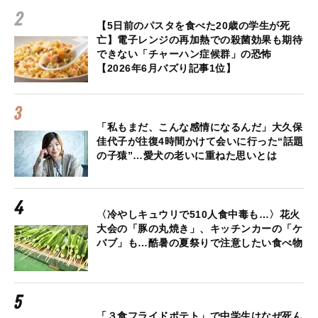
【5日前のパスタを食べた20歳の学生が死
亡】電子レンジの再加熱での殺菌効果も期待
できない「チャーハン症候群」の恐怖
【2026年6月バズり記事1位】
「私もまだ、こんな感情になるんだ」大久保
佳代子が往復4時間かけて会いに行った“話題
の子猿”…愛犬の老いに重ねた思いとは
〈冷やしキュウリで510人食中毒も…〉花火
大会の「豚の丸焼き」、キッチンカーの「ケ
バブ」も…酷暑の夏祭りで注意したい食べ物
「３食フライドポテト」で中学生はなぜ死ん