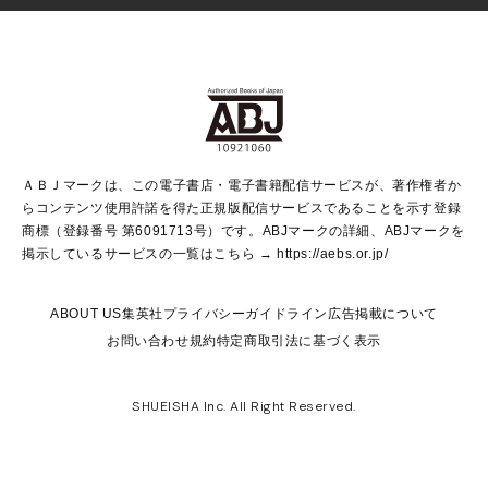
Vジャンプ
non-no Web
ヤングジャンプ定期購読デジタル
すばる
Myojo
オンラインストア
りぼん
学芸・ノンフィクション・新書
最強ジャンプ
女性マンガ
@BAILA
ヤンジャン＋
小説すばる
週プレNEWS
マーガレット
集英社OTOコンテンツ
集英社 学芸編集部
少年ジャンプ＋
その他WEBサービス
クッキー
ライトノベル・ノベライズ
MAQUIA ONLINE
となりのヤングジャンプ
集英社 文芸ステーション
週プレ グラジャパ！
別冊マーガレット
SHUEISHA MANGA-ART HERITAGE
集英社 ビジネス書
ゼブラック
ココハナ
SHUEISHA ADNAVI
SPUR.JP
集英社Webマガジン Cobalt
グランドジャンプ
web 集英社文庫
キッズ
web Sportiva
マンガMee
ジャンプキャラクターズストア
集英社新書
ジャンプルーキー！
月刊オフィスユー
ＡＢＪマークは、この電子書店・電子書籍配信サービスが、著作権者か
EDITOR'S LAB
LEE
集英社オレンジ文庫
ウルトラジャンプ
青春と読書
パラスポ＋！
らコンテンツ使用許諾を得た正規版配信サービスであることを示す登録
集英社みらい文庫
リマコミ＋
HAPPY PLUS STORE
集英社新書プラス
ジャンプTOON
商標（登録番号 第6091713号）です。ABJマークの詳細、ABJマークを
Marisol
シフォン文庫
アジア人物史
S-KIDS.LAND
マンガMeets
掲示しているサービスの一覧はこちら →
https://aebs.or.jp/
shueisha vox
よみタイ
S-MANGA
Web éclat
ダッシュエックス文庫
LEEマルシェ
kotoba
集英社ジャンプリミックス
ABOUT US
集英社プライバシーガイドライン
広告掲載について
T JAPAN:The New York Times Style Magazine
JUMP j BOOKS
お問い合わせ
規約
特定商取引法に基づく表示
SHOP Marisol
e!集英社
集英社コミック文庫
集英社女性誌ポータル
éclat premium
imidas
MEN'S NON-NO WEB
SHUEISHA Inc. All Right Reserved.
mirabella
UOMO
mirabella homme