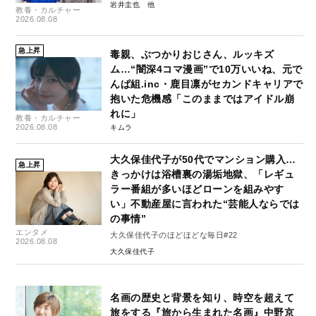
岩井圭也
教養・カルチャー
2026.08.08
急上昇
毒親、ぶつかりおじさん、ルッキズ
ム…“闇深4コマ漫画”で10万いいね、元で
んぱ組.inc・鹿目凛がセカンドキャリアで
抱いた危機感「このままではアイドル崩
れに」
教養・カルチャー
2026.08.08
キムラ
大久保佳代子が50代でマンション購入…
急上昇
きっかけは浴槽裏の湯垢地獄、「レギュ
ラー番組が多いほどローンを組みやす
い」不動産屋に言われた“芸能人ならでは
の事情”
エンタメ
大久保佳代子のほどほどな毎日#22
2026.08.08
大久保佳代子
名画の歴史と背景を知り、時空を超えて
旅をする『旅から生まれた名画』中野京