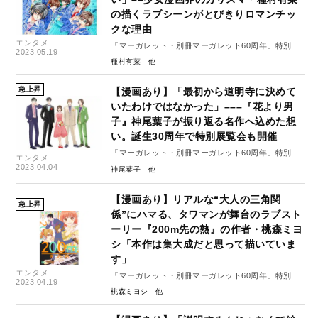
の描くラブシーンがとびきりロマンチッ
クな理由
エンタメ
「マーガレット・別冊マーガレット60周年」特別イ
2023.05.19
ンタビュー#5（後編）
種村有菜
急上昇
【漫画あり】「最初から道明寺に決めて
いたわけではなかった」–––『花より男
子』神尾葉子が振り返る名作へ込めた想
い。誕生30周年で特別展覧会も開催
「マーガレット・別冊マーガレット60周年」特別イ
エンタメ
ンタビュー#1（前編）
2023.04.04
神尾葉子
【漫画あり】リアルな“大人の三角関
急上昇
係”にハマる、タワマンが舞台のラブスト
ーリー『200m先の熱』の作者・桃森ミヨ
シ「本作は集大成だと思って描いていま
す」
エンタメ
「マーガレット・別冊マーガレット60周年」特別イ
2023.04.19
ンタビュー#3（前編）
桃森ミヨシ