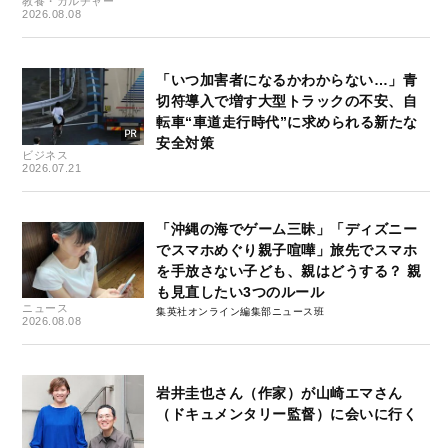
教養・カルチャー
2026.08.08
「いつ加害者になるかわからない…」青
切符導入で増す大型トラックの不安、自
転車“車道走行時代”に求められる新たな
安全対策
ビジネス
2026.07.21
「沖縄の海でゲーム三昧」「ディズニー
でスマホめぐり親子喧嘩」旅先でスマホ
を手放さない子ども、親はどうする？ 親
も見直したい3つのルール
ニュース
集英社オンライン編集部ニュース班
2026.08.08
岩井圭也さん（作家）が山崎エマさん
（ドキュメンタリー監督）に会いに行く