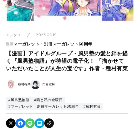
2023.05.19
エンタメ
マーガレット・別冊マーガレット60周年
漫画
【漫画】アイドルグループ・風男塾の愛と絆を描
く『風男塾物語』が待望の電子化！ 「描かせて
いただいたことが人生の宝です」作者・種村有菜
種村有菜
門倉紫麻
#風男塾物語
#猫と私の金曜日
#マーガレット・別冊マーガレット60周年
#種村有菜