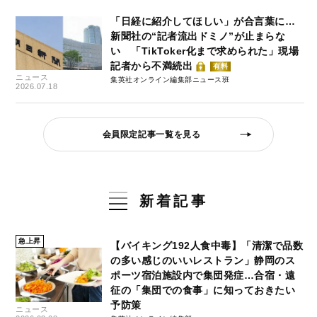
「日経に紹介してほしい」が合言葉に…
新聞社の“記者流出ドミノ”が止まらな
い 「TikToker化まで求められた」現場
記者から不満続出
有料
ニュース
集英社オンライン編集部ニュース班
2026.07.18
会員限定記事一覧を見る
新着記事
急上昇
【バイキング192人食中毒】「清潔で品数
の多い感じのいいレストラン」静岡のス
ポーツ宿泊施設内で集団発症…合宿・遠
征の「集団での食事」に知っておきたい
予防策
ニュース