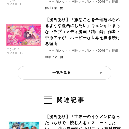
エンタメ
「マーガレット・別冊マーガレット60周年」特別イ
2023.05.19
ンタビュー#5（後編）
種村有菜
【漫画あり】「嫌なことを全部忘れられ
るような漫画にしたい」キュンが止まら
ないラブコメディ漫画『狼に鈴』作者・
中原アヤが、ハッピーな世界を描き続け
る理由
エンタメ
「マーガレット・別冊マーガレット60周年」特別イ
2023.05.12
ンタビュー#4（後編）
中原アヤ
一覧を見る
関連記事
【漫画あり】「世界一のイケメンになっ
たつもりで、読む人をエスコートした
い」––少女漫画界のカリスマ・種村有菜