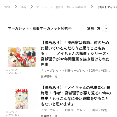
TOP
漫画
マーガレット・別冊マーガレット60周年
【漫画】アイド
マーガレット・別冊マーガレット60周年
漫画一覧
【漫画あり】「漫画家は孤独。何のため
に描いているんだろうと思うこともあ
る」––「メイちゃんの執事」シリーズ・
宮城理子が32年間漫画を描き続けられた
理由
エンタメ
「マーガレット・別冊マーガレット60周年」特別イ
2023.06.23
ンタビュー#７（後編）
宮城理子
【漫画あり】『メイちゃんの執事DX』最
終巻！ 作者・宮城理子が振り返る17年の
歴史「もうこんなに長い連載をやること
もないと思います」
「マーガレット・別冊マーガレット60周年」特別イ
エンタメ
ンタビュー#7（前編）
2023.06.23
宮城理子