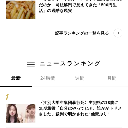
だのか…司法解剖で見えてきた「500円生
活」の過酷な現実
記事ランキングの一覧を見る
ニュースランキング
最新
24時間
週間
月間
〈江別大学生集団暴行死〉主犯格の18歳に
無期懲役「自分はやってねぇ。誰かがトドメ
さした」裁判で明かされた“他責ぶり”