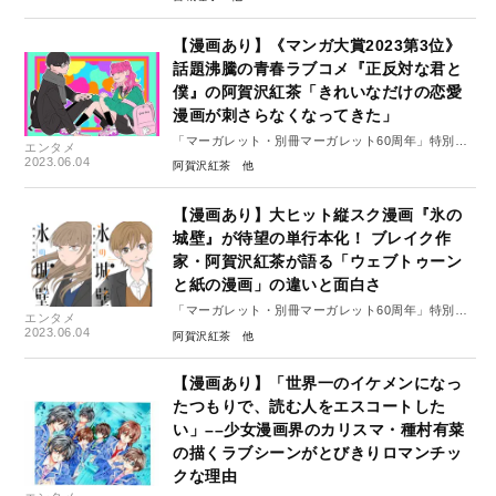
【漫画あり】《マンガ大賞2023第3位》
話題沸騰の青春ラブコメ『正反対な君と
僕』の阿賀沢紅茶「きれいなだけの恋愛
漫画が刺さらなくなってきた」
「マーガレット・別冊マーガレット60周年」特別イ
エンタメ
ンタビュー#6（後編）
2023.06.04
阿賀沢紅茶
【漫画あり】大ヒット縦スク漫画『氷の
城壁』が待望の単行本化！ ブレイク作
家・阿賀沢紅茶が語る「ウェブトゥーン
と紙の漫画」の違いと面白さ
「マーガレット・別冊マーガレット60周年」特別イ
エンタメ
ンタビュー#6（前編）
2023.06.04
阿賀沢紅茶
【漫画あり】「世界一のイケメンになっ
たつもりで、読む人をエスコートした
い」––少女漫画界のカリスマ・種村有菜
の描くラブシーンがとびきりロマンチッ
クな理由