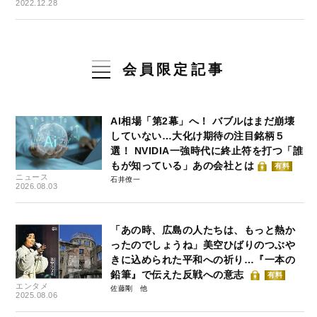
2022.12.28
会員限定記事
AI相場「第2幕」へ！ バブルはまだ崩壊
していない…大化け期待の注目銘柄５
選！ NVIDIA一強時代に終止符を打つ「誰
もが知っている」あの会社とは
有料
ニュース
石井僚一
2026.08.03
「あの時、広島の人たちは、もっと熱か
ったのでしょうね」美空ひばりのつぶや
きに込められた平和への祈り…『一本の
鉛筆』で伝えた反戦への意志
有料
エンタメ
佐藤剛
2025.08.06