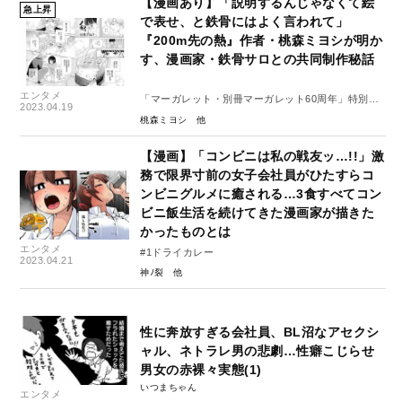
【漫画あり】「説明するんじゃなくて絵
急上昇
で表せ、と鉄骨にはよく言われて」
『200m先の熱』作者・桃森ミヨシが明か
す、漫画家・鉄骨サロとの共同制作秘話
エンタメ
「マーガレット・別冊マーガレット60周年」特別イ
2023.04.19
ンタビュー#3（後編）
桃森ミヨシ
【漫画】「コンビニは私の戦友ッ…!!」激
務で限界寸前の女子会社員がひたすらコ
ンビニグルメに癒される…3食すべてコン
ビニ飯生活を続けてきた漫画家が描きた
かったものとは
エンタメ
#1ドライカレー
2023.04.21
神ﾉ裂
性に奔放すぎる会社員、BL沼なアセクシ
ャル、ネトラレ男の悲劇…性癖こじらせ
男女の赤裸々実態(1)
いつまちゃん
エンタメ