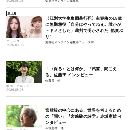
2026.08.08
集英社オンライン編集部
急上昇
〈江別大学生集団暴行死〉主犯格の18歳
に無期懲役「自分はやってねぇ。誰かが
トドメさした」裁判で明かされた“他責ぶ
り”
ニュース
集英社オンライン編集部ニュース班
2026.08.08
「〈保る〉とは何か」『汽笛、聞こえ
る』佐藤雫 インタビュー
佐藤雫
教養・カルチャー
2026.08.08
宮﨑駿の中心にある、世界を考えるため
の「問い」『宮﨑駿の詩学』赤坂憲雄 イ
ンタビュー
赤坂憲雄