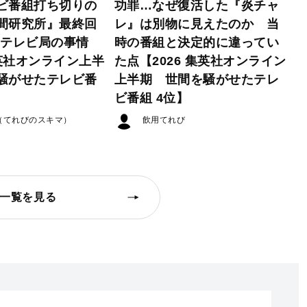
ビ番組打ち切りの
功罪…なぜ復活した『炎チャ
間研究所』最終回
レ』は別物に見えたのか 当
たテレビ局の事情
時の番組と決定的に違ってい
集英社オンライン上半
た点【2026 集英社オンライン
騒がせたテレビ番
上半期 世間を騒がせたテレ
ビ番組 4位】
（てれびのスキマ）
飲用てれび
一覧を見る