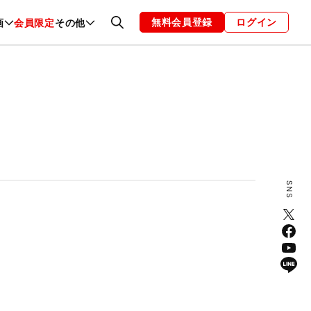
無料会員登録
ログイン
画
会員限定
その他
ファッション
恋愛・結婚
編集部
お知らせ