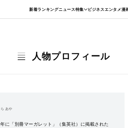
特集一覧を見る
漫画一覧を見る
新着
ランキング
ニュース
特集
ビジネス
エンタメ
漫
養・カルチャー
暮らし
スポーツ
ヘルスケア
美容
グルメ
人物プロフィール
ら あや
95年に「別冊マーガレット」（集英社）に掲載された