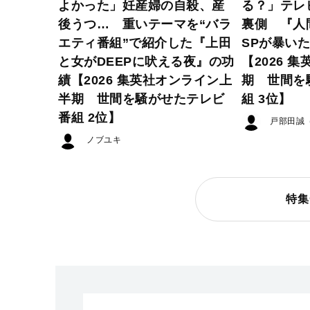
よかった」妊産婦の自殺、産
る？」テレ
後うつ… 重いテーマを“バラ
裏側 『人
エティ番組”で紹介した『上田
SPが暴い
と女がDEEPに吠える夜』の功
【2026 
績【2026 集英社オンライン上
期 世間を
半期 世間を騒がせたテレビ
組 3位】
番組 2位】
戸部田誠
ノブユキ
特集