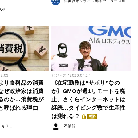
集英社オンライン編集部ニュース班
POP
02.03
ビジネス
2026.07.17
より食料品の消費
《在宅勤務は“サボり”なの
なぜ政治家は消費
か》GMOが週1リモートを廃
るのか…消費税が
止、さくらインターネットは
と呼ばれる理由
継続…タイピング数で生産性
は測れる？
有料
・キヌヨ
不破聡