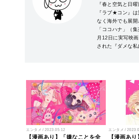
『春と空気と日曜
『ラブ★コン』は
なく海外でも展開さ
「ココハナ」（集
月12日に実写映
された『ダメな私
エンタメ
2023.05.12
エンタメ
2023.
【漫画あり】「嫌なことを全
【漫画あり】