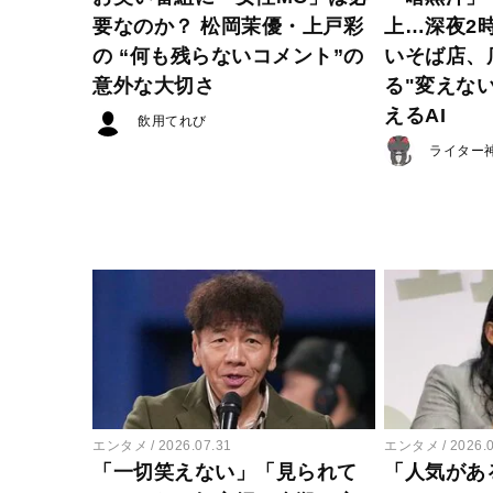
要なのか？ 松岡茉優・上戸彩
上…深夜2
の “何も残らないコメント”の
いそば店、
意外な大切さ
る"変えな
えるAI
飲用てれび
ライター
エンタメ
2026.07.31
エンタメ
2026.
「一切笑えない」「見られて
「人気があ