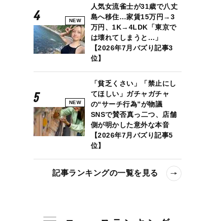
人気女流雀士が31歳で八丈
島へ移住…家賃15万円→3
NEW
万円、1K→4LDK「東京で
は壊れてしまうと…」
【2026年7月バズり記事3
位】
「貧乏くさい」「禁止にし
てほしい」ガチャガチャ
NEW
の“サーチ行為”が物議
SNSで賛否真っ二つ、店舗
側が明かした意外な本音
【2026年7月バズり記事5
位】
記事ランキングの一覧を見る