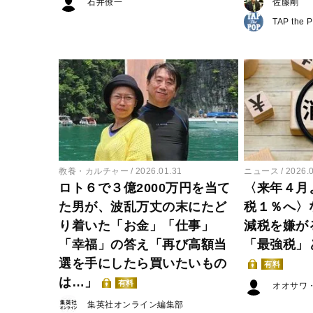
石井僚一
佐藤剛
TAP the 
教養・カルチャー
2026.01.31
ニュース
2026.
ロト６で３億2000万円を当て
〈来年４月
た男が、波乱万丈の末にたど
税１％へ〉
り着いた「お金」「仕事」
減税を嫌が
「幸福」の答え「再び高額当
「最強税」
選を手にしたら買いたいもの
有料
は…」
有料
オオサワ
集英社オンライン編集部