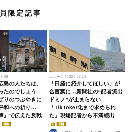
員限定記事
08.06
ニュース
2026.07.18
広島の人たちは、
「日経に紹介してほしい」が
ったのでしょう
合言葉に…新聞社の“記者流出
ばりのつぶやきに
ドミノ”が止まらない
平和への祈り…
「TikToker化まで求められ
筆』で伝えた反戦
た」現場記者から不満続出
有料
有料