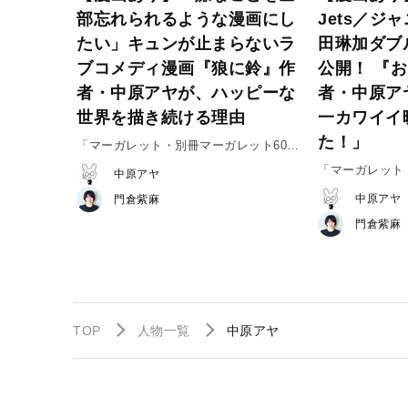
部忘れられるような漫画にし
Jets／ジ
たい」キュンが止まらないラ
田琳加ダブ
ブコメディ漫画『狼に鈴』作
公開！ 『
者・中原アヤが、ハッピーな
者・中原ア
世界を描き続ける理由
一カワイイ
た！」
「マーガレット・別冊マーガレット60周
年」特別インタビュー#4（後編）
「マーガレット
中原アヤ
年」特別インタ
中原アヤ
門倉紫麻
門倉紫麻
TOP
人物一覧
中原アヤ