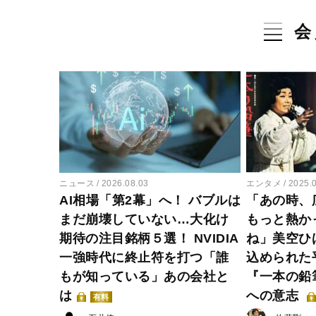
会
ニュース
2026.08.03
エンタメ
2025.
AI相場「第2幕」へ！ バブルは
「あの時、
まだ崩壊していない…大化け
もっと熱か
期待の注目銘柄５選！ NVIDIA
ね」美空ひ
一強時代に終止符を打つ「誰
込められた
もが知っている」あの会社と
『一本の鉛
は
への意志
有料