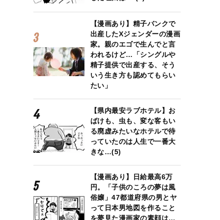
【漫画あり】精子バンクで
出産したXジェンダーの漫画
家。親のエゴで生んでと言
われるけど…「シングルや
精子提供で出産する、そう
いう生き方も認めてもらい
たい」
【県内最安ラブホテル】お
ばけも、虫も、変な客もい
る廃虚みたいなホテルで待
っていたのは人生で一番大
きな…(5)
【漫画あり】日給最高6万
円。「子供のころの夢は風
俗嬢」47都道府県の男とヤ
って日本男地図を作ること
を夢見た漫画家の素顔は…