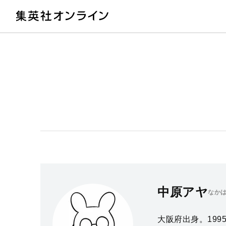
教
中原アヤ
なかは
大阪府出身。19