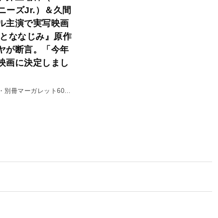
ャニーズJr.）＆久間
ル主演で実写映画
おとななじみ』原作
ヤが断言。「今年
映画に決定しまし
・別冊マーガレット60周
ビュー#4（前編）