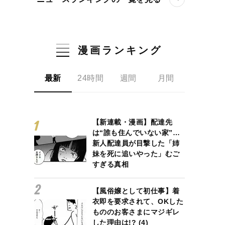
漫画ランキング
最新
24時間
週間
月間
【新連載・漫画】配達先
は“誰も住んでいない家”…
新人配達員が目撃した「姉
妹を死に追いやった」むご
すぎる真相
【風俗嬢として初仕事】着
衣即を要求されて、OKした
もののお客さまにマジギレ
した理由は!? (4)