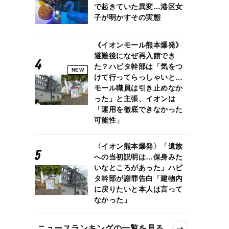
で起きていた異変…港区女
子が明かすその実態
《イオンモール熊本爆発》
避難後になぜ再入館でき
た？ハビタ幹部は「気をつ
NEW
けて行ってらっしゃいと…
モール職員は引き止めなか
った」と主張、イオンは
「運用を徹底できなかった
可能性」
〈イオン熊本爆発〉「遺族
への当初説明は…保身みた
いなところがあった」ハビ
タ幹部が謝罪告白「建物内
に戻りたいと本人は言って
なかった」
ニュースランキングの一覧を見る