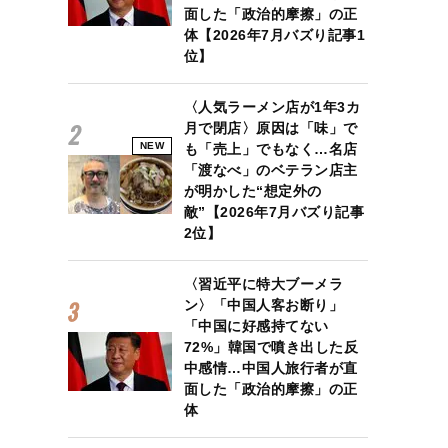
面した「政治的摩擦」の正
体【2026年7月バズり記事1
位】
〈人気ラーメン店が1年3カ
月で閉店〉原因は「味」で
NEW
も「売上」でもなく…名店
「渡なべ」のベテラン店主
が明かした“想定外の
敵”【2026年7月バズり記事
2位】
〈習近平に特大ブーメラ
ン〉「中国人客お断り」
「中国に好感持てない
72%」韓国で噴き出した反
中感情…中国人旅行者が直
面した「政治的摩擦」の正
体