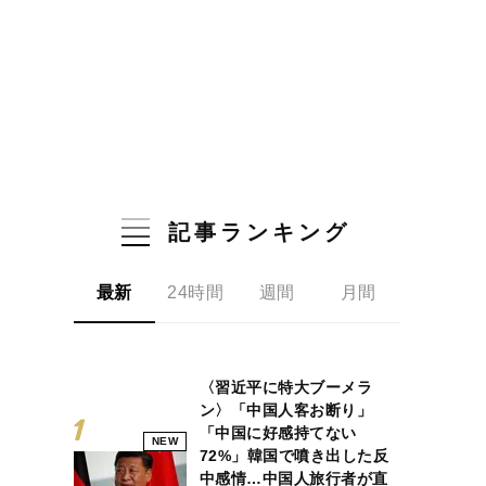
記事ランキング
最新
24時間
週間
月間
〈習近平に特大ブーメラ
ン〉「中国人客お断り」
「中国に好感持てない
NEW
72%」韓国で噴き出した反
中感情…中国人旅行者が直