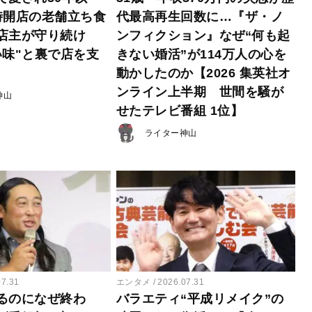
時開店の老舗立ち食
代最高再生回数に…『ザ・ノ
店主が守り続け
ンフィクション』なぜ“何も起
い味"と裏で店を支
きない婚活”が114万人の心を
動かしたのか【2026 集英社オ
ンライン上半期 世間を騒が
神山
せたテレビ番組 1位】
ライター神山
07.31
エンタメ
2026.07.31
るのになぜ終わ
バラエティ“平成リメイク”の