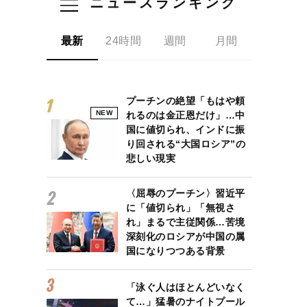
ニュースランキング
最新
24時間
週間
月間
プーチンの絶望「もはや頼
NEW
れるのは金正恩だけ」…中
国に値切られ、インドに振
り回される“大国ロシア”の
悲しい現実
〈屈辱のプーチン〉習近平
に「値切られ」「無視さ
れ」まるで主従関係…苦境
深刻化のロシアが中国の属
国になりつつある背景
「泳ぐ人はほとんどいなく
て…」猛暑のナイトプール