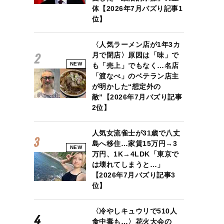
体【2026年7月バズり記事1
位】
〈人気ラーメン店が1年3カ
月で閉店〉原因は「味」で
NEW
も「売上」でもなく…名店
「渡なべ」のベテラン店主
が明かした“想定外の
敵”【2026年7月バズり記事
2位】
人気女流雀士が31歳で八丈
島へ移住…家賃15万円→3
NEW
万円、1K→4LDK「東京で
は壊れてしまうと…」
【2026年7月バズり記事3
位】
〈冷やしキュウリで510人
食中毒も…〉花火大会の