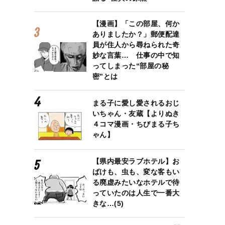
【漫画】「この部屋、何か
ありましたか？」郵便配達
員が住人から尋ねられた奇
妙な言葉… 仕事の中で知
ってしまった“部屋の秘
密”とは
まる子に愛し愛されるおじ
ラボの「天下統一ボードゲーム！」開発秘話【ジャンプGIGA】
いちゃん・友蔵【よりぬき
４コマ漫画・ちびまる子ち
ゃん】
【県内最安ラブホテル】お
ばけも、虫も、変な客もい
る廃虚みたいなホテルで待
っていたのは人生で一番大
きな…(5)