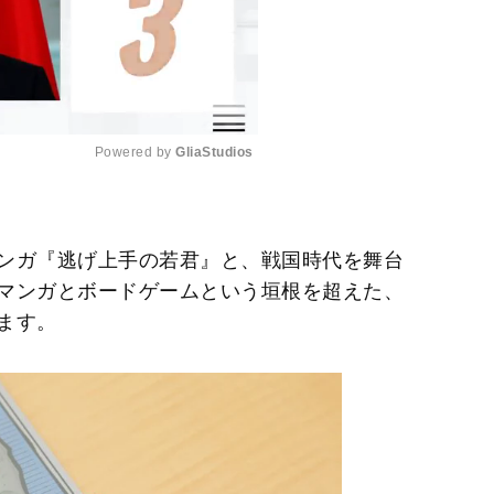
Powered by 
GliaStudios
M
u
ンガ『逃げ上手の若君』と、戦国時代を舞台
t
マンガとボードゲームという垣根を超えた、
e
ます。