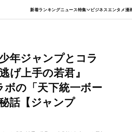
特集一覧を見る
漫画一覧を見る
新着
ランキング
ニュース
特集
ビジネス
エンタメ
漫
養・カルチャー
暮らし
スポーツ
ヘルスケア
美容
グルメ
少年ジャンプとコラ
逃げ上手の若君』
ラボの「天下統一ボー
秘話【ジャンプ