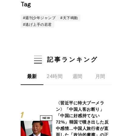
Tag
#週刊少年ジャンプ
#天下鳴動
#逃げ上手の若君
記事ランキング
最新
24時間
週間
月間
〈習近平に特大ブーメラ
ン〉「中国人客お断り」
「中国に好感持てない
NEW
72%」韓国で噴き出した反
中感情…中国人旅行者が直
面した「政治的摩擦」の正