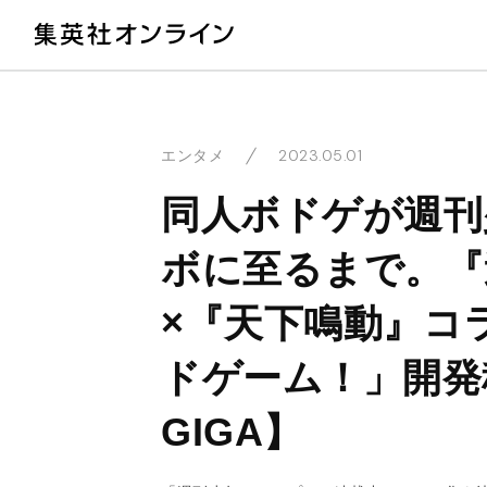
教
2023.05.01
エンタメ
同人ボドゲが週刊
ボに至るまで。『
×『天下鳴動』コ
ドゲーム！」開発
GIGA】