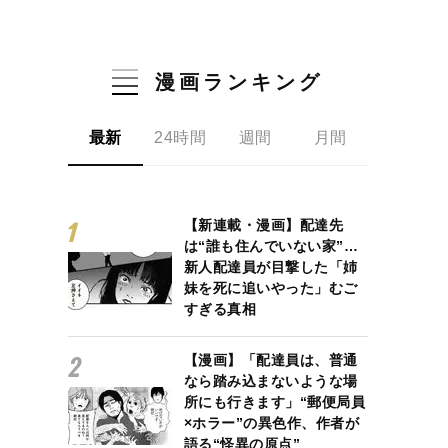
漫画ランキング
最新
24時間
週間
月間
【新連載・漫画】配達先
は“誰も住んでいない家”…
新人配達員が目撃した「姉
妹を死に追いやった」むご
すぎる真相
【漫画】「配達員は、普通
なら踏み込まないような場
所にも行きます」“郵便局員
×ホラー”の異色作、作者が
語る“怪異の原点”