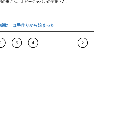
部の東さん、ホビージャパンの宇藤さん、
鳴動」は手作りから始まった
2
3
4