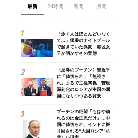
最新
24時間
週間
月間
「泳ぐ人はほとんどいなく
て…」猛暑のナイトプール
で起きていた異変…港区女
子が明かすその実態
〈屈辱のプーチン〉習近平
に「値切られ」「無視さ
れ」まるで主従関係…苦境
深刻化のロシアが中国の属
国になりつつある背景
プーチンの絶望「もはや頼
れるのは金正恩だけ」…中
国に値切られ、インドに振
り回される“大国ロシア”の
悲しい現実