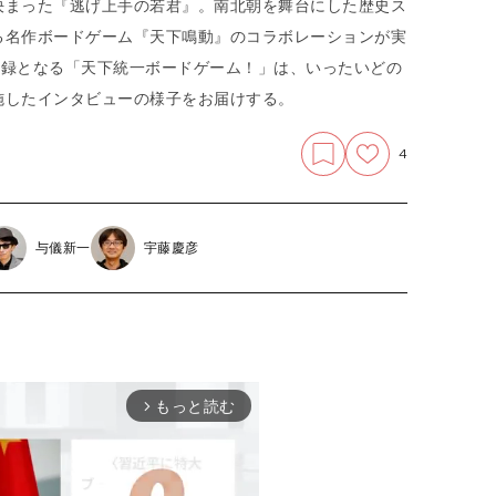
決まった『逃げ上手の若君』。南北朝を舞台にした歴史ス
る名作ボードゲーム『天下鳴動』のコラボレーションが実
の付録となる「天下統一ボードゲーム！」は、いったいどの
施したインタビューの様子をお届けする。
4
与儀新一
宇藤慶彦
もっと読む
arrow_forward_ios