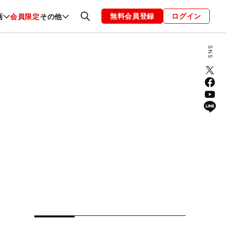
無料会員登録
ログイン
画
会員限定
その他
ファッション
恋愛・結婚
編集部
お知らせ