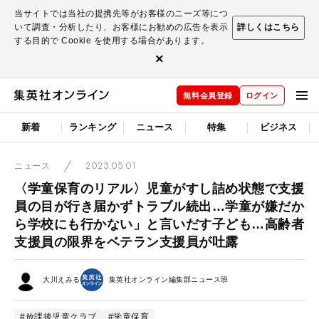
当サイトでは当社の提携先等がお客様のニーズ等につ
いて調査・分析したり、お客様にお勧めの広告を表示
詳しくはこちら
する目的で Cookie を使用する場合があります。
×
無料会員登録
ログイン
新着
ランキング
ニュース
特集
ビジネス
2023.05.01
ニュース
〈学童保育のリアル〉児童がすし詰め状態で支援
員の目が行き届かずトラブル続出…学童が嫌だか
ら学校にも行かない」と言いだす子ども…高齢者
支援員の限界をベテラン支援員が吐露
大川えみる
集英社オンライン編集部ニュース班
#放課後児童クラブ
#学童保育