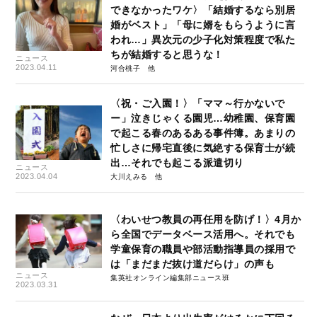
できなかったワケ〉「結婚するなら別居
婚がベスト」「母に婿をもらうように言
われ…」異次元の少子化対策程度で私た
ちが結婚すると思うな！
ニュース
2023.04.11
河合桃子
〈祝・ご入園！〉「ママ～行かないで
ー」泣きじゃくる園児…幼稚園、保育園
で起こる春のあるある事件簿。あまりの
忙しさに帰宅直後に気絶する保育士が続
出…それでも起こる派遣切り
ニュース
2023.04.04
大川えみる
〈わいせつ教員の再任用を防げ！〉4月か
ら全国でデータベース活用へ。それでも
学童保育の職員や部活動指導員の採用で
は「まだまだ抜け道だらけ」の声も
ニュース
集英社オンライン編集部ニュース班
2023.03.31