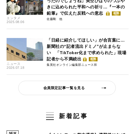
ったのでしょうね」美空ひばりのつぶや
きに込められた平和への祈り…『一本の
鉛筆』で伝えた反戦への意志
有料
エンタメ
佐藤剛
2025.08.06
「日経に紹介してほしい」が合言葉に…
新聞社の“記者流出ドミノ”が止まらな
い 「TikToker化まで求められた」現場
記者から不満続出
有料
ニュース
集英社オンライン編集部ニュース班
2026.07.18
会員限定記事一覧を見る
新着記事
NEW