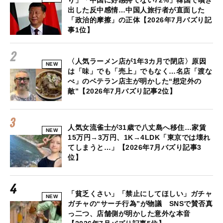
り」「中国に好感持てない72%」韓国で噴き
出した反中感情…中国人旅行者が直面した
「政治的摩擦」の正体【2026年7月バズり記
事1位】
〈人気ラーメン店が1年3カ月で閉店〉原因
NEW
は「味」でも「売上」でもなく…名店「渡な
べ」のベテラン店主が明かした“想定外の
敵”【2026年7月バズり記事2位】
人気女流雀士が31歳で八丈島へ移住…家賃
NEW
15万円→3万円、1K→4LDK「東京では壊れ
てしまうと…」【2026年7月バズり記事3
位】
「貧乏くさい」「禁止にしてほしい」ガチャ
NEW
ガチャの“サーチ行為”が物議 SNSで賛否真
っ二つ、店舗側が明かした意外な本音