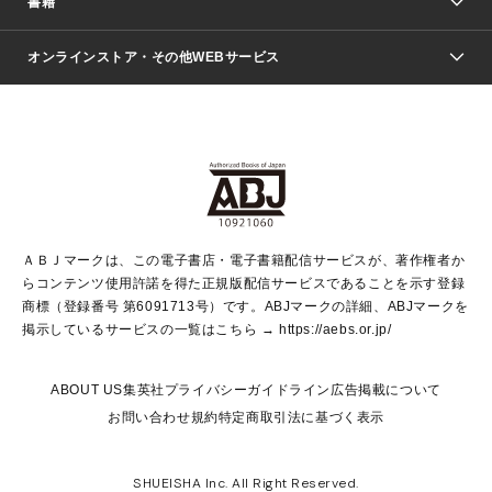
書籍
ファッション・美容
青年マンガ
ジャンプSQ.
Seventeen
週刊ヤングジャンプ
オンラインストア・その他WEBサービス
文芸・文庫・総合
芸能・情報・スポーツ
少女マンガ
Vジャンプ
non-no Web
ヤングジャンプ定期購読デジタル
すばる
Myojo
オンラインストア
りぼん
学芸・ノンフィクション・新書
最強ジャンプ
女性マンガ
@BAILA
ヤンジャン＋
小説すばる
週プレNEWS
マーガレット
集英社OTOコンテンツ
集英社 学芸編集部
少年ジャンプ＋
その他WEBサービス
クッキー
ライトノベル・ノベライズ
MAQUIA ONLINE
となりのヤングジャンプ
集英社 文芸ステーション
週プレ グラジャパ！
別冊マーガレット
SHUEISHA MANGA-ART HERITAGE
集英社 ビジネス書
ゼブラック
ココハナ
SHUEISHA ADNAVI
SPUR.JP
集英社Webマガジン Cobalt
グランドジャンプ
web 集英社文庫
キッズ
web Sportiva
マンガMee
ジャンプキャラクターズストア
集英社新書
ジャンプルーキー！
月刊オフィスユー
ＡＢＪマークは、この電子書店・電子書籍配信サービスが、著作権者か
EDITOR'S LAB
LEE
集英社オレンジ文庫
ウルトラジャンプ
青春と読書
パラスポ＋！
らコンテンツ使用許諾を得た正規版配信サービスであることを示す登録
集英社みらい文庫
リマコミ＋
HAPPY PLUS STORE
集英社新書プラス
ジャンプTOON
商標（登録番号 第6091713号）です。ABJマークの詳細、ABJマークを
Marisol
シフォン文庫
アジア人物史
S-KIDS.LAND
マンガMeets
掲示しているサービスの一覧はこちら →
https://aebs.or.jp/
shueisha vox
よみタイ
S-MANGA
Web éclat
ダッシュエックス文庫
LEEマルシェ
kotoba
集英社ジャンプリミックス
ABOUT US
集英社プライバシーガイドライン
広告掲載について
T JAPAN:The New York Times Style Magazine
JUMP j BOOKS
お問い合わせ
規約
特定商取引法に基づく表示
SHOP Marisol
e!集英社
集英社コミック文庫
集英社女性誌ポータル
éclat premium
imidas
MEN'S NON-NO WEB
SHUEISHA Inc. All Right Reserved.