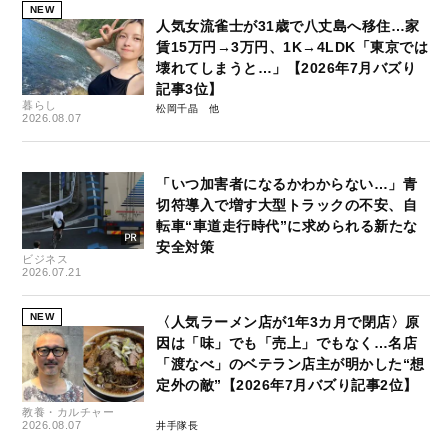
NEW
人気女流雀士が31歳で八丈島へ移住…家
賃15万円→3万円、1K→4LDK「東京では
壊れてしまうと…」【2026年7月バズり
記事3位】
暮らし
松岡千晶
2026.08.07
「いつ加害者になるかわからない…」青
切符導入で増す大型トラックの不安、自
転車“車道走行時代”に求められる新たな
安全対策
ビジネス
2026.07.21
NEW
〈人気ラーメン店が1年3カ月で閉店〉原
因は「味」でも「売上」でもなく…名店
「渡なべ」のベテラン店主が明かした“想
定外の敵”【2026年7月バズり記事2位】
教養・カルチャー
2026.08.07
井手隊長