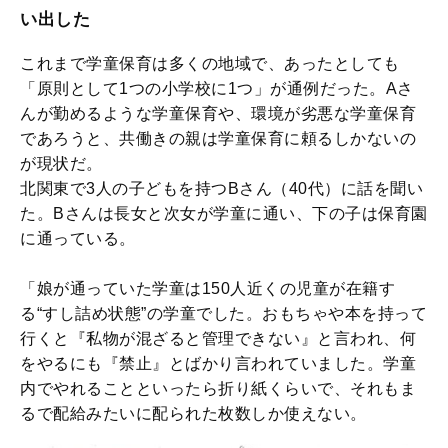
い出した
これまで学童保育は多くの地域で、あったとしても
「原則として1つの小学校に1つ」が通例だった。Aさ
んが勤めるような学童保育や、環境が劣悪な学童保育
であろうと、共働きの親は学童保育に頼るしかないの
が現状だ。
北関東で3人の子どもを持つBさん（40代）に話を聞い
た。Bさんは長女と次女が学童に通い、下の子は保育園
に通っている。
「娘が通っていた学童は150人近くの児童が在籍す
る“すし詰め状態”の学童でした。おもちゃや本を持って
行くと『私物が混ざると管理できない』と言われ、何
をやるにも『禁止』とばかり言われていました。学童
内でやれることといったら折り紙くらいで、それもま
るで配給みたいに配られた枚数しか使えない。