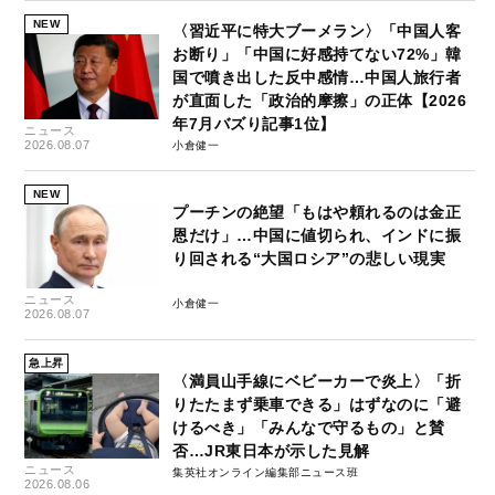
NEW
〈習近平に特大ブーメラン〉「中国人客
お断り」「中国に好感持てない72%」韓
国で噴き出した反中感情…中国人旅行者
が直面した「政治的摩擦」の正体【2026
年7月バズり記事1位】
ニュース
2026.08.07
小倉健一
NEW
プーチンの絶望「もはや頼れるのは金正
恩だけ」…中国に値切られ、インドに振
り回される“大国ロシア”の悲しい現実
ニュース
小倉健一
2026.08.07
急上昇
〈満員山手線にベビーカーで炎上〉「折
りたたまず乗車できる」はずなのに「避
けるべき」「みんなで守るもの」と賛
否…JR東日本が示した見解
ニュース
集英社オンライン編集部ニュース班
2026.08.06