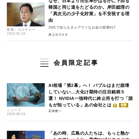
なぜ、日本より出生率がはるかに下回る
韓国と同じ道をたどるのか。岸田総理の
「異次元の少子化対策」を不安視する理
由
30代で知らなきゃアウトなお金の授業#17
教養・カルチャー
2023.02.19
井上ヨウスケ
会員限定記事
AI相場「第2幕」へ！ バブルはまだ崩壊
していない…大化け期待の注目銘柄５
選！ NVIDIA一強時代に終止符を打つ「誰
もが知っている」あの会社とは
有料
ニュース
石井僚一
2026.08.03
「あの時、広島の人たちは、もっと熱か