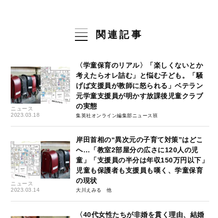
関連記事
〈学童保育のリアル〉「楽しくないとか
考えたらオレ詰む」と悩む子ども。「騒
げば支援員が教師に怒られる」ベテラン
元学童支援員が明かす放課後児童クラブ
の実態
ニュース
2023.03.18
集英社オンライン編集部ニュース班
岸田首相の“異次元の子育て対策”はどこ
へ…「教室2部屋分の広さに120人の児
童」「支援員の半分は年収150万円以下」
児童も保護者も支援員も嘆く、学童保育
の現状
ニュース
2023.03.14
大川えみる
〈40代女性たちが非婚を貫く理由、結婚