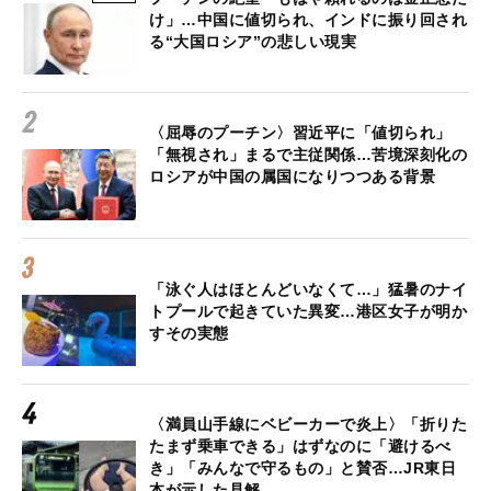
け」…中国に値切られ、インドに振り回され
る“大国ロシア”の悲しい現実
〈屈辱のプーチン〉習近平に「値切られ」
「無視され」まるで主従関係…苦境深刻化の
ロシアが中国の属国になりつつある背景
「泳ぐ人はほとんどいなくて…」猛暑のナイ
トプールで起きていた異変…港区女子が明か
すその実態
〈満員山手線にベビーカーで炎上〉「折りた
たまず乗車できる」はずなのに「避けるべ
き」「みんなで守るもの」と賛否…JR東日
本が示した見解