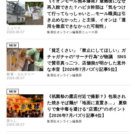
《イオンモール熊本爆発》避難後になぜ
再入館できた？ハビタ幹部は「気をつけ
て行ってらっしゃいと…モール職員は引
き止めなかった」と主張、イオンは「運
用を徹底できなかった可能性」
ニュース
2026.08.07
集英社オンライン編集部ニュース班
NEW
「貧乏くさい」「禁止にしてほしい」ガ
チャガチャの“サーチ行為”が物議 SNS
で賛否真っ二つ、店舗側が明かした意外
な本音【2026年7月バズり記事5位】
教養・カルチャー
集英社オンライン編集部
2026.08.07
NEW
《祇園祭の露店付近で撮影？》包装され
た焼きそば麺が「地面に直置き…」 夏祭
りで食中毒を避ける“店選び”のポイント
【2026年7月バズり記事4位】
暮らし
集英社オンライン編集部
2026.08.07