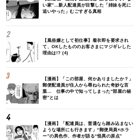
い家”…新人配達員が目撃した「姉妹を死に
追いやった」むごすぎる真相
【風俗嬢として初仕事】着衣即を要求され
て、OKしたもののお客さまにマジギレした
理由は!? (4)
【漫画】「この部屋、何かありましたか？」
郵便配達員が住人から尋ねられた奇妙な言
葉… 仕事の中で知ってしまった“部屋の秘
密”とは
【漫画】「配達員は、普通なら踏み込まない
ような場所にも行きます」“郵便局員×ホラ
ー”の異色作、作者が語る“怪異の原点”