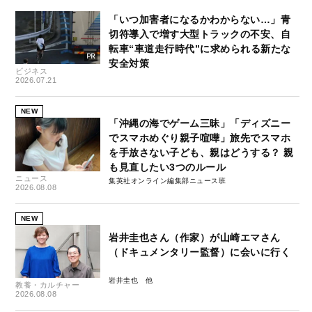
「いつ加害者になるかわからない…」青
切符導入で増す大型トラックの不安、自
転車“車道走行時代”に求められる新たな
安全対策
ビジネス
2026.07.21
NEW
「沖縄の海でゲーム三昧」「ディズニー
でスマホめぐり親子喧嘩」旅先でスマホ
を手放さない子ども、親はどうする？ 親
も見直したい3つのルール
ニュース
集英社オンライン編集部ニュース班
2026.08.08
NEW
岩井圭也さん（作家）が山崎エマさん
（ドキュメンタリー監督）に会いに行く
岩井圭也
教養・カルチャー
2026.08.08