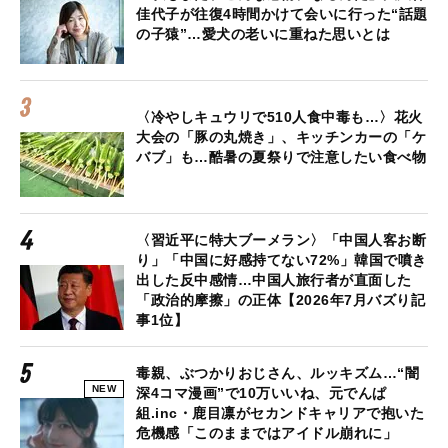
佳代子が往復4時間かけて会いに行った“話題
の子猿”…愛犬の老いに重ねた思いとは
〈冷やしキュウリで510人食中毒も…〉花火
大会の「豚の丸焼き」、キッチンカーの「ケ
バブ」も…酷暑の夏祭りで注意したい食べ物
〈習近平に特大ブーメラン〉「中国人客お断
り」「中国に好感持てない72%」韓国で噴き
出した反中感情…中国人旅行者が直面した
「政治的摩擦」の正体【2026年7月バズり記
事1位】
毒親、ぶつかりおじさん、ルッキズム…“闇
NEW
深4コマ漫画”で10万いいね、元でんぱ
組.inc・鹿目凛がセカンドキャリアで抱いた
危機感「このままではアイドル崩れに」