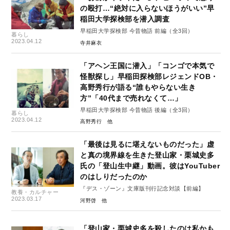
の殴打…“絶対に入らないほうがいい”早
稲田大学探検部を潜入調査
早稲田大学探検部 今昔物語 前編（全3回）
暮らし
2023.04.12
寺井麻衣
「アヘン王国に潜入」「コンゴで本気で
怪獣探し」早稲田探検部レジェンドOB・
高野秀行が語る“誰もやらない生き
方”「40代まで売れなくて…」
早稲田大学探検部 今昔物語 後編（全3回）
暮らし
2023.04.12
高野秀行
「最後は見るに堪えないものだった」虚
と真の境界線を生きた登山家・栗城史多
氏の「登山生中継」動画。彼はYouTuber
のはしりだったのか
『デス・ゾーン』文庫版刊行記念対談【前編】
教養・カルチャー
2023.03.17
河野啓
「登山家・栗城史多を殺したのは私かも