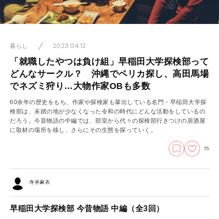
2023.04.12
暮らし
「就職したやつは負け組」早稲田大学探検部って
どんなサークル？ 沖縄でペリカ探し、高田馬場
でネズミ狩り…大物作家OBも多数
60余年の歴史をもち、作家や探検家も輩出している名門・早稲田大学探
検部は、未踏の地が少なくなった令和の時代にどんな活動をしているの
だろう。今昔物語の中編では、部室から代々の探検部行きつけの居酒屋
に取材の場所を移し、さらにその生態を探っていく。
15
寺井麻衣
早稲田大学探検部 今昔物語 中編（全3回）