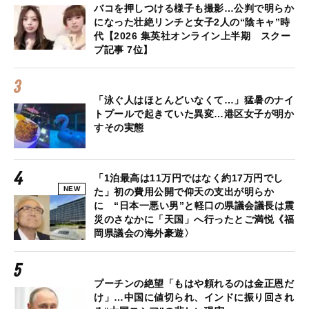
バコを押しつける様子も撮影…公判で明らか
になった壮絶リンチと女子2人の“陰キャ”時
代【2026 集英社オンライン上半期 スクー
プ記事 7位】
「泳ぐ人はほとんどいなくて…」猛暑のナイ
トプールで起きていた異変…港区女子が明か
すその実態
「1泊最高は11万円ではなく約17万円でし
NEW
た」初の費用公開で仰天の支出が明らか
に “日本一悪い男”と軽口の県議会議長は震
災のさなかに「天国」へ行ったとご満悦《福
岡県議会の海外豪遊〉
プーチンの絶望「もはや頼れるのは金正恩だ
け」…中国に値切られ、インドに振り回され