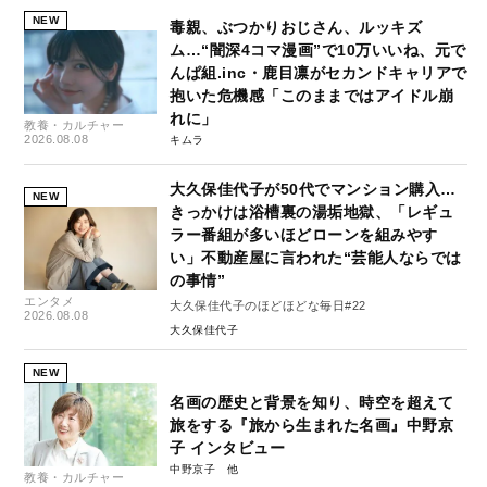
NEW
毒親、ぶつかりおじさん、ルッキズ
ム…“闇深4コマ漫画”で10万いいね、元で
んぱ組.inc・鹿目凛がセカンドキャリアで
抱いた危機感「このままではアイドル崩
れに」
教養・カルチャー
2026.08.08
キムラ
大久保佳代子が50代でマンション購入…
NEW
きっかけは浴槽裏の湯垢地獄、「レギュ
ラー番組が多いほどローンを組みやす
い」不動産屋に言われた“芸能人ならでは
の事情”
エンタメ
大久保佳代子のほどほどな毎日#22
2026.08.08
大久保佳代子
NEW
名画の歴史と背景を知り、時空を超えて
旅をする『旅から生まれた名画』中野京
子 インタビュー
中野京子
教養・カルチャー