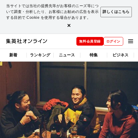
当サイトでは当社の提携先等がお客様のニーズ等につ
いて調査・分析したり、お客様にお勧めの広告を表示
詳しくはこちら
する目的で Cookie を使用する場合があります。
×
無料会員登録
ログイン
新着
ランキング
ニュース
特集
ビジネス