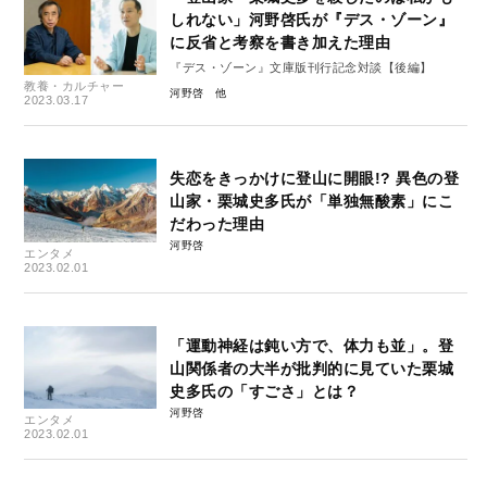
しれない」河野啓氏が『デス・ゾーン』
に反省と考察を書き加えた理由
『デス・ゾーン』文庫版刊行記念対談【後編】
教養・カルチャー
河野啓
2023.03.17
失恋をきっかけに登山に開眼!? 異色の登
山家・栗城史多氏が「単独無酸素」にこ
だわった理由
河野啓
エンタメ
2023.02.01
「運動神経は鈍い方で、体力も並」。登
山関係者の大半が批判的に見ていた栗城
史多氏の「すごさ」とは？
河野啓
エンタメ
2023.02.01