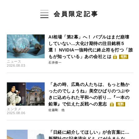
会員限定記事
AI相場「第2幕」へ！ バブルはまだ崩壊
していない…大化け期待の注目銘柄５
選！ NVIDIA一強時代に終止符を打つ「誰
もが知っている」あの会社とは
有料
ニュース
石井僚一
2026.08.03
「あの時、広島の人たちは、もっと熱か
ったのでしょうね」美空ひばりのつぶや
きに込められた平和への祈り…『一本の
鉛筆』で伝えた反戦への意志
有料
エンタメ
佐藤剛
2025.08.06
「日経に紹介してほしい」が合言葉に…
新聞社の“記者流出ドミノ”が止まらな