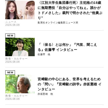
〈江別大学生集団暴行死〉主犯格の18歳
に無期懲役「自分はやってねぇ。誰かが
トドメさした」裁判で明かされた“他責ぶ
り”
ニュース
集英社オンライン編集部ニュース班
2026.08.08
NEW
「〈保る〉とは何か」『汽笛、聞こえ
る』佐藤雫 インタビュー
佐藤雫
教養・カルチャー
2026.08.08
NEW
宮﨑駿の中心にある、世界を考えるため
の「問い」『宮﨑駿の詩学』赤坂憲雄 イ
ンタビュー
赤坂憲雄
教養・カルチャー
2026.08.08