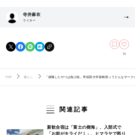
寺井麻衣
ライター
15
TOP
暮らし
「就職したやつは負け組」早稲田大学探検部ってどんなサーク
関連記事
新歓合宿は「富士の樹海」、入部式で
「お前がキライだ！」、ヒマラヤで怒り