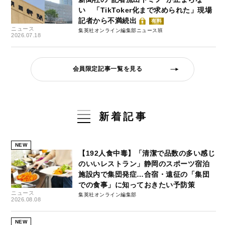
い 「TikToker化まで求められた」現場
記者から不満続出
有料
ニュース
集英社オンライン編集部ニュース班
2026.07.18
会員限定記事一覧を見る
新着記事
NEW
【192人食中毒】「清潔で品数の多い感じ
のいいレストラン」静岡のスポーツ宿泊
施設内で集団発症…合宿・遠征の「集団
での食事」に知っておきたい予防策
ニュース
集英社オンライン編集部
2026.08.08
NEW