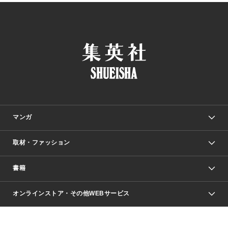
マンガ
取材・ファッション
少年マンガ
週刊少年ジャンプ
書籍
ファッション・美容
青年マンガ
ジャンプSQ.
Seventeen
週刊ヤングジャンプ
オンラインストア・その他WEBサービス
文芸・文庫・総合
芸能・情報・スポーツ
少女マンガ
Vジャンプ
non-no Web
ヤングジャンプ定期購読デジタル
すばる
Myojo
オンラインストア
りぼん
学芸・ノンフィクション・新書
最強ジャンプ
女性マンガ