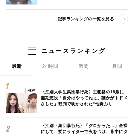
記事ランキングの一覧を見る
ニュースランキング
最新
24時間
週間
月間
NEW
〈江別大学生集団暴行死〉主犯格の18歳に
無期懲役「自分はやってねぇ。誰かがトドメ
さした」裁判で明かされた“他責ぶり”
〈江別・集団暴行死〉「グロかった…」全裸
にして、髪にライターで火をつけ、背中にタ