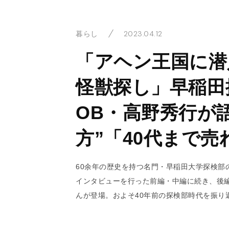
2023.04.12
暮らし
「アヘン王国に潜
怪獣探し」早稲田
OB・高野秀行が
方”「40代まで
60余年の歴史を持つ名門・早稲田大学探検部
インタビューを行った前編・中編に続き、後
んが登場。およそ40年前の探検部時代を振り