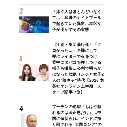
「泳ぐ人はほとんどいなく
て…」猛暑のナイトプール
で起きていた異変…港区女
子が明かすその実態
〈江別・集団暴行死〉「グ
ロかった…」全裸にして、
髪にライターで火をつけ、
背中にタバコを押しつける
様子も撮影…公判で明らか
になった壮絶リンチと女子2
人の“陰キャ”時代【2026 集
英社オンライン上半期 ス
クープ記事 7位】
プーチンの絶望「もはや頼
れるのは金正恩だけ」…中
国に値切られ、インドに振
り回される“大国ロシア”の