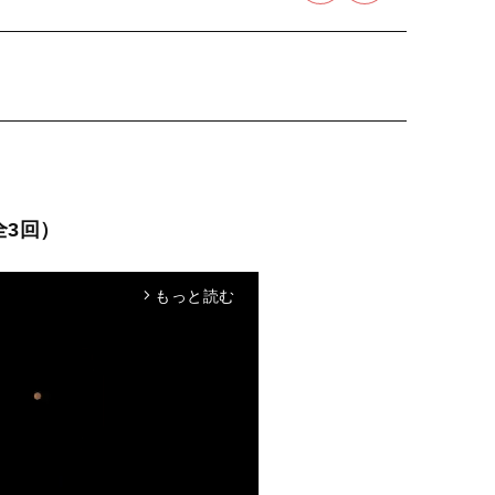
全3回）
もっと読む
arrow_forward_ios