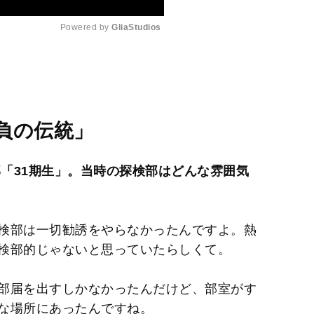
Powered by 
GliaStudios
M
u
t
e
負の伝統」
部「31期生」。当時の探検部はどんな雰囲気
検部は一切勧誘をやらなかったんですよ。熱
検部的じゃないと思っていたらしくて。
部届を出すしかなかったんだけど、部室がす
な場所にあったんですね。