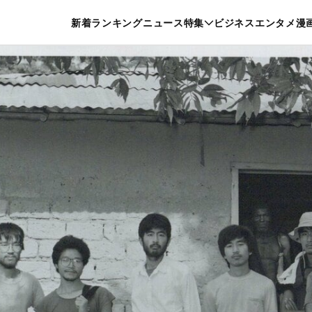
特集一覧を見る
漫画一覧を見る
新着
ランキング
ニュース
特集
ビジネス
エンタメ
漫
養・カルチャー
暮らし
スポーツ
ヘルスケア
美容
グルメ