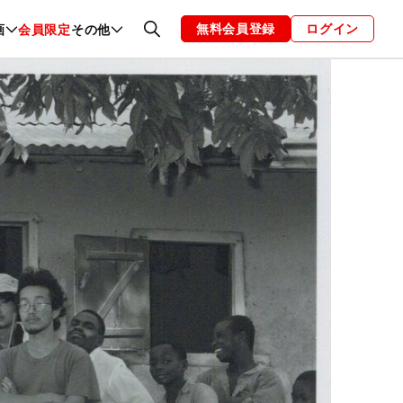
無料会員登録
ログイン
画
会員限定
その他
ファッション
恋愛・結婚
編集部
お知らせ