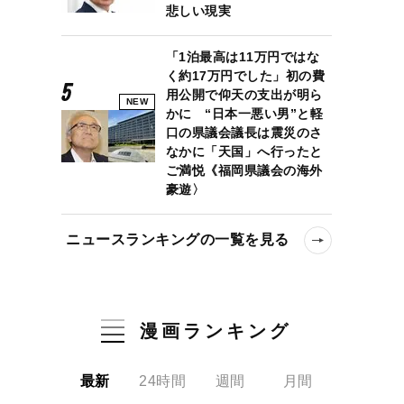
悲しい現実
「1泊最高は11万円ではな
く約17万円でした」初の費
用公開で仰天の支出が明ら
NEW
かに “日本一悪い男”と軽
口の県議会議長は震災のさ
なかに「天国」へ行ったと
ご満悦《福岡県議会の海外
豪遊〉
ニュースランキングの一覧を見る
漫画ランキング
最新
24時間
週間
月間