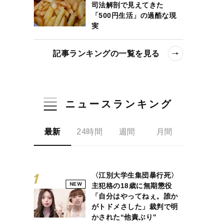
司法解剖で見えてきた
「500円生活」の過酷な現
実
記事ランキングの一覧を見る
ニュースランキング
最新
24時間
週間
月間
〈江別大学生集団暴行死〉
NEW
主犯格の18歳に無期懲役
「自分はやってねぇ。誰か
がトドメさした」裁判で明
かされた“他責ぶり”