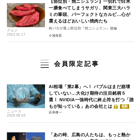
【部位別・焼ニシュラン】一切れで白米
一膳食べてしまうサガリ、関東三大ハラ
ミの筆頭、パーフェクトなカルビ…心が
震えるほどおいしい焼肉たち
肉バカが選ぶ部位別『焼ニシュラン』後編
グルメ
2023.01.17
小池克臣
会員限定記事
AI相場「第2幕」へ！ バブルはまだ崩壊
していない…大化け期待の注目銘柄５
選！ NVIDIA一強時代に終止符を打つ「誰
もが知っている」あの会社とは
有料
ニュース
石井僚一
2026.08.03
「あの時、広島の人たちは、もっと熱か