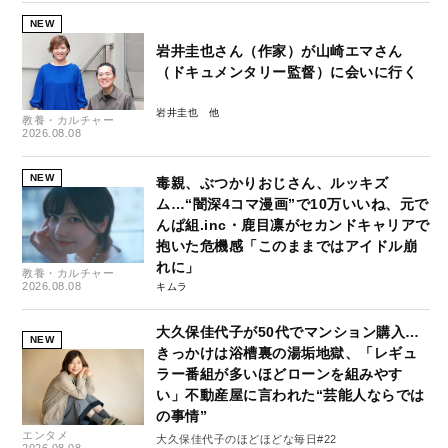
NEW
岩井圭也さん（作家）が山崎エマさん
（ドキュメンタリー監督）に会いに行く
岩井圭也
教養・カルチャー
2026.08.08
NEW
毒親、ぶつかりおじさん、ルッキズ
ム…“闇深4コマ漫画”で10万いいね、元で
んぱ組.inc・鹿目凛がセカンドキャリアで
抱いた危機感「このままではアイドル崩
れに」
教養・カルチャー
2026.08.08
キムラ
大久保佳代子が50代でマンション購入…
NEW
きっかけは浴槽裏の湯垢地獄、「レギュ
ラー番組が多いほどローンを組みやす
い」不動産屋に言われた“芸能人ならでは
の事情”
エンタメ
大久保佳代子のほどほどな毎日#22