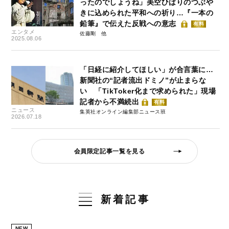
ったのでしょうね」美空ひばりのつぶや
きに込められた平和への祈り…『一本の
鉛筆』で伝えた反戦への意志
有料
エンタメ
佐藤剛
2025.08.06
「日経に紹介してほしい」が合言葉に…
新聞社の“記者流出ドミノ”が止まらな
い 「TikToker化まで求められた」現場
記者から不満続出
有料
ニュース
集英社オンライン編集部ニュース班
2026.07.18
会員限定記事一覧を見る
新着記事
NEW