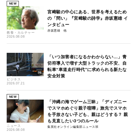
NEW
宮﨑駿の中心にある、世界を考えるため
の「問い」『宮﨑駿の詩学』赤坂憲雄 イ
ンタビュー
赤坂憲雄
教養・カルチャー
2026.08.08
「いつ加害者になるかわからない…」青
切符導入で増す大型トラックの不安、自
転車“車道走行時代”に求められる新たな
安全対策
ビジネス
2026.07.21
NEW
「沖縄の海でゲーム三昧」「ディズニー
でスマホめぐり親子喧嘩」旅先でスマホ
を手放さない子ども、親はどうする？ 親
も見直したい3つのルール
ニュース
集英社オンライン編集部ニュース班
2026.08.08