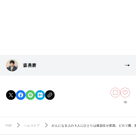
森勇磨
18
TOP
ヘルスケア
がんになる人の４人にひとりは感染症が原因。ピロリ菌、