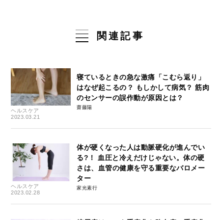
関連記事
寝ているときの急な激痛「こむら返り」
はなぜ起こるの？ もしかして病気？ 筋肉
のセンサーの誤作動が原因とは？
齋藤陽
ヘルスケア
2023.03.21
体が硬くなった人は動脈硬化が進んでい
る?！ 血圧と冷えだけじゃない。体の硬
さは、血管の健康を守る重要なバロメー
ター
ヘルスケア
家光素行
2023.02.28