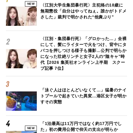
NEW
〈江別大学生集団暴行死〉主犯格の18歳に
無期懲役「自分はやってねぇ。誰かがトドメ
さした」裁判で明かされた“他責ぶり”
〈江別・集団暴行死〉「グロかった…」全裸
にして、髪にライターで火をつけ、背中にタ
バコを押しつける様子も撮影…公判で明らか
になった壮絶リンチと女子2人の“陰キャ”時
代【2026 集英社オンライン上半期 スクー
プ記事 7位】
「泳ぐ人はほとんどいなくて…」猛暑のナイ
トプールで起きていた異変…港区女子が明か
すその実態
「1泊最高は11万円ではなく約17万円でし
NEW
た」初の費用公開で仰天の支出が明らか