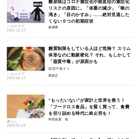
糖尿病はコロナ重症化や敗血症の重症化
リスクの原因に。「体重の減少」「喉の
渇き」「目のかすみ」……絶対見逃した
くない５つの初期症状
ヘルスケア
森勇磨
2022.12.17
糖質制限をしている人ほど危険？ スリム
体形なのに動脈硬化？ それ、もしかして
「脂質中毒」が原因かも
脂質中毒＃１
ヘルスケア
岡部正
2023.03.17
“もったいない”が家計と世界を救う！
「フードロス食品」を賢く買って、食費
を切り詰める時代に終止符を！
和田由貴
暮らし
2023.02.23