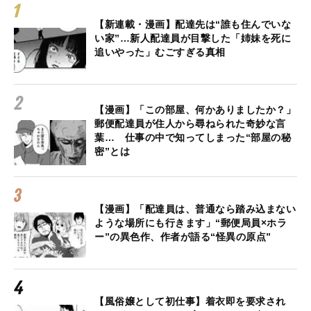
【新連載・漫画】配達先は“誰も住んでいな
い家”…新人配達員が目撃した「姉妹を死に
追いやった」むごすぎる真相
【漫画】「この部屋、何かありましたか？」
郵便配達員が住人から尋ねられた奇妙な言
葉… 仕事の中で知ってしまった“部屋の秘
密”とは
【漫画】「配達員は、普通なら踏み込まない
ような場所にも行きます」“郵便局員×ホラ
ー”の異色作、作者が語る“怪異の原点”
【風俗嬢として初仕事】着衣即を要求され