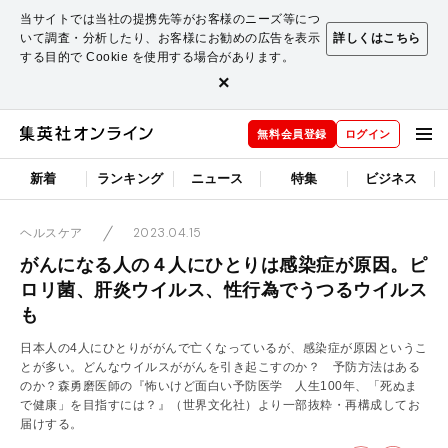
当サイトでは当社の提携先等がお客様のニーズ等につ
いて調査・分析したり、お客様にお勧めの広告を表示
詳しくはこちら
する目的で Cookie を使用する場合があります。
×
無料会員登録
ログイン
新着
ランキング
ニュース
特集
ビジネス
2023.04.15
ヘルスケア
がんになる人の４人にひとりは感染症が原因。ピ
ロリ菌、肝炎ウイルス、性行為でうつるウイルス
も
日本人の4人にひとりががんで亡くなっているが、感染症が原因というこ
とが多い。どんなウイルスががんを引き起こすのか？ 予防方法はある
のか？森勇磨医師の『怖いけど面白い予防医学 人生100年、「死ぬま
で健康」を目指すには？』（世界文化社）より一部抜粋・再構成してお
届けする。