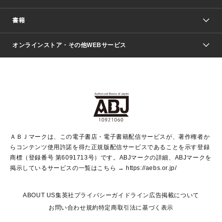
週刊少年ジャンプ
書籍
ファッション・美容
青年マンガ
ジャンプSQ.
Seventeen
週刊ヤングジャンプ
オンラインストア・その他WEBサービス
文芸・文庫・総合
芸能・情報・スポーツ
少女マンガ
Vジャンプ
non-no Web
ヤングジャンプ定期購読デジタル
すばる
Myojo
オンラインストア
りぼん
学芸・ノンフィクション・新書
最強ジャンプ
女性マンガ
@BAILA
ヤンジャン＋
小説すばる
週プレNEWS
マーガレット
集英社OTOコンテンツ
集英社 学芸編集部
少年ジャンプ＋
その他WEBサービス
クッキー
ライトノベル・ノベライズ
MAQUIA ONLINE
となりのヤングジャンプ
集英社 文芸ステーション
週プレ グラジャパ！
別冊マーガレット
SHUEISHA MANGA-ART HERITAGE
集英社 ビジネス書
ゼブラック
ココハナ
SHUEISHA ADNAVI
SPUR.JP
集英社Webマガジン Cobalt
グランドジャンプ
web 集英社文庫
キッズ
web Sportiva
マンガMee
ジャンプキャラクターズストア
集英社新書
ジャンプルーキー！
月刊オフィスユー
ＡＢＪマークは、この電子書店・電子書籍配信サービスが、著作権者か
EDITOR'S LAB
LEE
集英社オレンジ文庫
ウルトラジャンプ
青春と読書
パラスポ＋！
らコンテンツ使用許諾を得た正規版配信サービスであることを示す登録
集英社みらい文庫
リマコミ＋
HAPPY PLUS STORE
集英社新書プラス
ジャンプTOON
商標（登録番号 第6091713号）です。ABJマークの詳細、ABJマークを
Marisol
シフォン文庫
アジア人物史
S-KIDS.LAND
マンガMeets
掲示しているサービスの一覧はこちら →
https://aebs.or.jp/
shueisha vox
よみタイ
S-MANGA
Web éclat
ダッシュエックス文庫
LEEマルシェ
kotoba
集英社ジャンプリミックス
ABOUT US
集英社プライバシーガイドライン
広告掲載について
T JAPAN:The New York Times Style Magazine
JUMP j BOOKS
お問い合わせ
規約
特定商取引法に基づく表示
SHOP Marisol
e!集英社
集英社コミック文庫
集英社女性誌ポータル