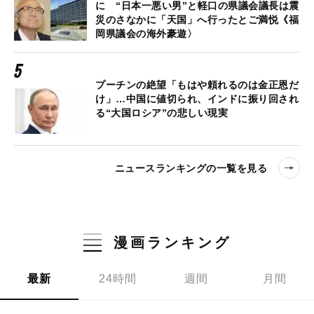
に “日本一悪い男”と軽口の県議会議長は震
災のさなかに「天国」へ行ったとご満悦《福
岡県議会の海外豪遊〉
プーチンの絶望「もはや頼れるのは金正恩だ
け」…中国に値切られ、インドに振り回され
る“大国ロシア”の悲しい現実
ニュースランキングの一覧を見る
漫画ランキング
最新
24時間
週間
月間