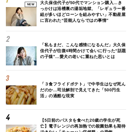
大久保佳代子が50代でマンション購入…き
NEW
っかけは浴槽裏の湯垢地獄、「レギュラー番
組が多いほどローンを組みやすい」不動産屋
に言われた“芸能人ならではの事情”
「私もまだ、こんな感情になるんだ」大久保
佳代子が往復4時間かけて会いに行った“話題
の子猿”…愛犬の老いに重ねた思いとは
「３食フライドポテト」で中学生はなぜ死ん
だのか…司法解剖で見えてきた「500円生
活」の過酷な現実
【5日前のパスタを食べた20歳の学生が死
亡】電子レンジの再加熱での殺菌効果も期待