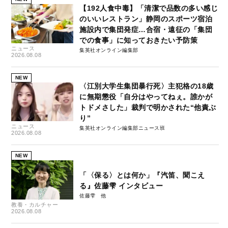
【192人食中毒】「清潔で品数の多い感じ
のいいレストラン」静岡のスポーツ宿泊
施設内で集団発症…合宿・遠征の「集団
での食事」に知っておきたい予防策
ニュース
集英社オンライン編集部
2026.08.08
NEW
〈江別大学生集団暴行死〉主犯格の18歳
に無期懲役「自分はやってねぇ。誰かが
トドメさした」裁判で明かされた“他責ぶ
り”
ニュース
集英社オンライン編集部ニュース班
2026.08.08
NEW
「〈保る〉とは何か」『汽笛、聞こえ
る』佐藤雫 インタビュー
佐藤雫
教養・カルチャー
2026.08.08