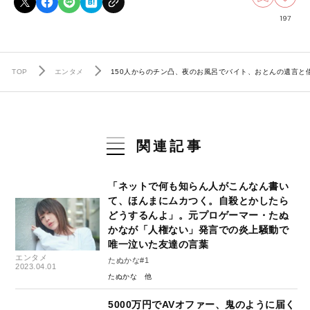
197
TOP
エンタメ
150人からのチン凸、夜のお風呂でバイト、おとんの遺言と
関連記事
「ネットで何も知らん人がこんなん書い
て、ほんまにムカつく。自殺とかしたら
どうするんよ」。元プロゲーマー・たぬ
かなが「人権ない」発言での炎上騒動で
唯一泣いた友達の言葉
エンタメ
たぬかな#1
2023.04.01
たぬかな
5000万円でAVオファー、鬼のように届く