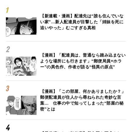
【新連載・漫画】配達先は“誰も住んでいな
い家”…新人配達員が目撃した「姉妹を死に
追いやった」むごすぎる真相
【漫画】「配達員は、普通なら踏み込まない
ような場所にも行きます」“郵便局員×ホラ
ー”の異色作、作者が語る“怪異の原点”
【漫画】「この部屋、何かありましたか？」
郵便配達員が住人から尋ねられた奇妙な言
葉… 仕事の中で知ってしまった“部屋の秘
密”とは