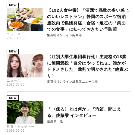
NEW
【192人食中毒】「清潔で品数の多い感じ
のいいレストラン」静岡のスポーツ宿泊
施設内で集団発症…合宿・遠征の「集団
での食事」に知っておきたい予防策
ニュース
集英社オンライン編集部
2026.08.08
NEW
〈江別大学生集団暴行死〉主犯格の18歳
に無期懲役「自分はやってねぇ。誰かが
トドメさした」裁判で明かされた“他責ぶ
り”
ニュース
集英社オンライン編集部ニュース班
2026.08.08
NEW
「〈保る〉とは何か」『汽笛、聞こえ
る』佐藤雫 インタビュー
佐藤雫
教養・カルチャー
2026.08.08