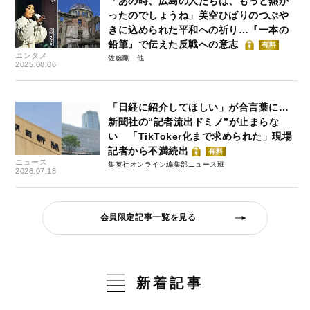
「あの時、広島の人たちは、もっと熱か
ったのでしょうね」美空ひばりのつぶや
きに込められた平和への祈り…『一本の
鉛筆』で伝えた反戦への意志
有料
エンタメ
佐藤剛
2025.08.06
「日経に紹介してほしい」が合言葉に…
新聞社の“記者流出ドミノ”が止まらな
い 「TikToker化まで求められた」現場
記者から不満続出
有料
ニュース
集英社オンライン編集部ニュース班
2026.07.18
会員限定記事一覧を見る
新着記事