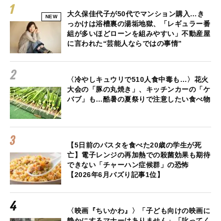
大久保佳代子が50代でマンション購入…き
NEW
っかけは浴槽裏の湯垢地獄、「レギュラー番
組が多いほどローンを組みやすい」不動産屋
に言われた“芸能人ならではの事情”
〈冷やしキュウリで510人食中毒も…〉花火
大会の「豚の丸焼き」、キッチンカーの「ケ
バブ」も…酷暑の夏祭りで注意したい食べ物
【5日前のパスタを食べた20歳の学生が死
亡】電子レンジの再加熱での殺菌効果も期待
できない「チャーハン症候群」の恐怖
【2026年6月バズり記事1位】
〈映画『ちいかわ』〉「子ども向けの映画に
静かにするマナーはありません」「叱ってく