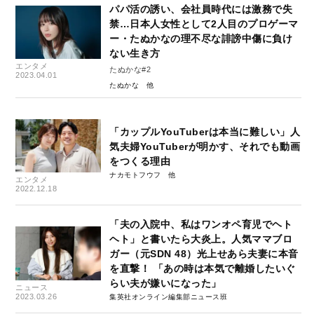
パパ活の誘い、会社員時代には激務で失
禁…日本人女性として2人目のプロゲーマ
ー・たぬかなの理不尽な誹謗中傷に負け
ない生き方
エンタメ
たぬかな#2
2023.04.01
たぬかな
「カップルYouTuberは本当に難しい」人
気夫婦YouTuberが明かす、それでも動画
をつくる理由
ナカモトフウフ
エンタメ
2022.12.18
「夫の入院中、私はワンオペ育児でヘト
ヘト」と書いたら大炎上。人気ママブロ
ガー（元SDN 48）光上せあら夫妻に本音
を直撃！ 「あの時は本気で離婚したいぐ
らい夫が嫌いになった」
ニュース
2023.03.26
集英社オンライン編集部ニュース班