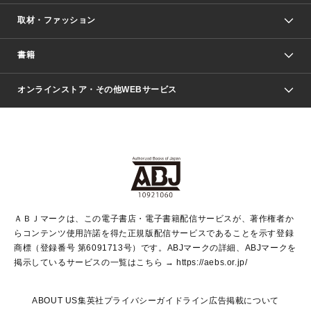
取材・ファッション
少年マンガ
週刊少年ジャンプ
書籍
ファッション・美容
青年マンガ
ジャンプSQ.
Seventeen
週刊ヤングジャンプ
オンラインストア・その他WEBサービス
文芸・文庫・総合
芸能・情報・スポーツ
少女マンガ
Vジャンプ
non-no Web
ヤングジャンプ定期購読デジタル
すばる
Myojo
オンラインストア
りぼん
学芸・ノンフィクション・新書
最強ジャンプ
女性マンガ
@BAILA
ヤンジャン＋
小説すばる
週プレNEWS
マーガレット
集英社OTOコンテンツ
集英社 学芸編集部
少年ジャンプ＋
その他WEBサービス
クッキー
ライトノベル・ノベライズ
MAQUIA ONLINE
となりのヤングジャンプ
集英社 文芸ステーション
週プレ グラジャパ！
別冊マーガレット
SHUEISHA MANGA-ART HERITAGE
集英社 ビジネス書
ゼブラック
ココハナ
SHUEISHA ADNAVI
SPUR.JP
集英社Webマガジン Cobalt
グランドジャンプ
web 集英社文庫
キッズ
web Sportiva
マンガMee
ジャンプキャラクターズストア
集英社新書
ジャンプルーキー！
月刊オフィスユー
ＡＢＪマークは、この電子書店・電子書籍配信サービスが、著作権者か
EDITOR'S LAB
LEE
集英社オレンジ文庫
ウルトラジャンプ
青春と読書
パラスポ＋！
らコンテンツ使用許諾を得た正規版配信サービスであることを示す登録
集英社みらい文庫
リマコミ＋
HAPPY PLUS STORE
集英社新書プラス
ジャンプTOON
商標（登録番号 第6091713号）です。ABJマークの詳細、ABJマークを
Marisol
シフォン文庫
アジア人物史
S-KIDS.LAND
マンガMeets
掲示しているサービスの一覧はこちら →
https://aebs.or.jp/
shueisha vox
よみタイ
S-MANGA
Web éclat
ダッシュエックス文庫
LEEマルシェ
kotoba
集英社ジャンプリミックス
ABOUT US
集英社プライバシーガイドライン
広告掲載について
T JAPAN:The New York Times Style Magazine
JUMP j BOOKS