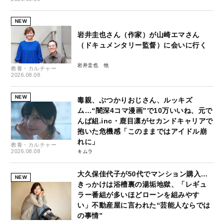
NEW
岩井圭也さん（作家）が山崎エマさん
（ドキュメンタリー監督）に会いに行く
岩井圭也
教養・カルチャー
2026.08.08
NEW
毒親、ぶつかりおじさん、ルッキズ
ム…“闇深4コマ漫画”で10万いいね、元で
んぱ組.inc・鹿目凛がセカンドキャリアで
抱いた危機感「このままではアイドル崩
れに」
教養・カルチャー
2026.08.08
キムラ
大久保佳代子が50代でマンション購入…
NEW
きっかけは浴槽裏の湯垢地獄、「レギュ
ラー番組が多いほどローンを組みやす
い」不動産屋に言われた“芸能人ならでは
の事情”