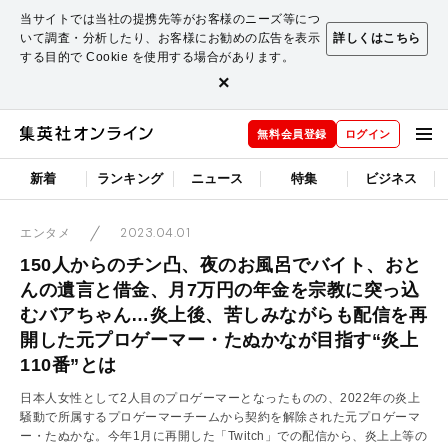
当サイトでは当社の提携先等がお客様のニーズ等につ
いて調査・分析したり、お客様にお勧めの広告を表示
詳しくはこちら
する目的で Cookie を使用する場合があります。
×
無料会員登録
ログイン
新着
ランキング
ニュース
特集
ビジネス
2023.04.01
エンタメ
150人からのチン凸、夜のお風呂でバイト、おと
んの遺言と借金、月7万円の年金を宗教に突っ込
むバアちゃん…炎上後、苦しみながらも配信を再
開した元プロゲーマー・たぬかなが目指す“炎上
110番”とは
日本人女性として2人目のプロゲーマーとなったものの、2022年の炎上
騒動で所属するプロゲーマーチームから契約を解除された元プロゲーマ
ー・たぬかな。今年1月に再開した「Twitch」での配信から、炎上上等の