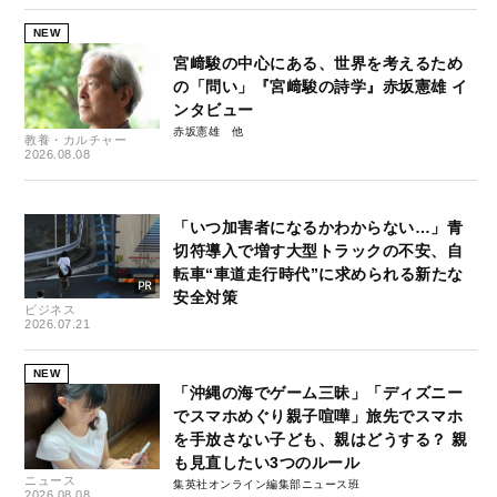
NEW
宮﨑駿の中心にある、世界を考えるため
の「問い」『宮﨑駿の詩学』赤坂憲雄 イ
ンタビュー
赤坂憲雄
教養・カルチャー
2026.08.08
「いつ加害者になるかわからない…」青
切符導入で増す大型トラックの不安、自
転車“車道走行時代”に求められる新たな
安全対策
ビジネス
2026.07.21
NEW
「沖縄の海でゲーム三昧」「ディズニー
でスマホめぐり親子喧嘩」旅先でスマホ
を手放さない子ども、親はどうする？ 親
も見直したい3つのルール
ニュース
集英社オンライン編集部ニュース班
2026.08.08