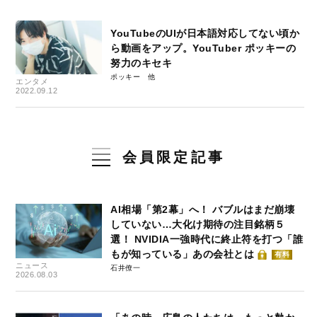
YouTubeのUIが日本語対応してない頃か
ら動画をアップ。YouTuber ポッキーの
努力のキセキ
ポッキー
エンタメ
2022.09.12
会員限定記事
AI相場「第2幕」へ！ バブルはまだ崩壊
していない…大化け期待の注目銘柄５
選！ NVIDIA一強時代に終止符を打つ「誰
もが知っている」あの会社とは
有料
ニュース
石井僚一
2026.08.03