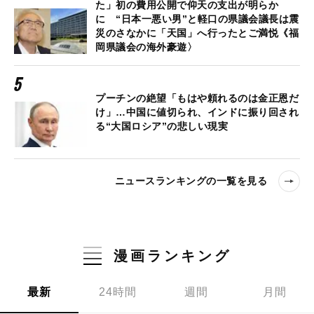
た」初の費用公開で仰天の支出が明らか
に “日本一悪い男”と軽口の県議会議長は震
災のさなかに「天国」へ行ったとご満悦《福
岡県議会の海外豪遊〉
プーチンの絶望「もはや頼れるのは金正恩だ
け」…中国に値切られ、インドに振り回され
る“大国ロシア”の悲しい現実
ニュースランキングの一覧を見る
漫画ランキング
最新
24時間
週間
月間