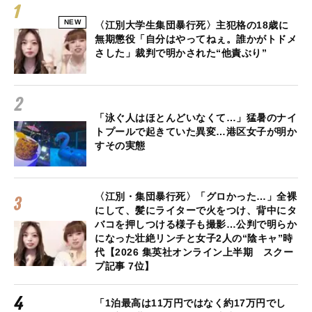
NEW
〈江別大学生集団暴行死〉主犯格の18歳に
無期懲役「自分はやってねぇ。誰かがトドメ
さした」裁判で明かされた“他責ぶり”
「泳ぐ人はほとんどいなくて…」猛暑のナイ
トプールで起きていた異変…港区女子が明か
すその実態
〈江別・集団暴行死〉「グロかった…」全裸
にして、髪にライターで火をつけ、背中にタ
バコを押しつける様子も撮影…公判で明らか
になった壮絶リンチと女子2人の“陰キャ”時
代【2026 集英社オンライン上半期 スクー
プ記事 7位】
「1泊最高は11万円ではなく約17万円でし