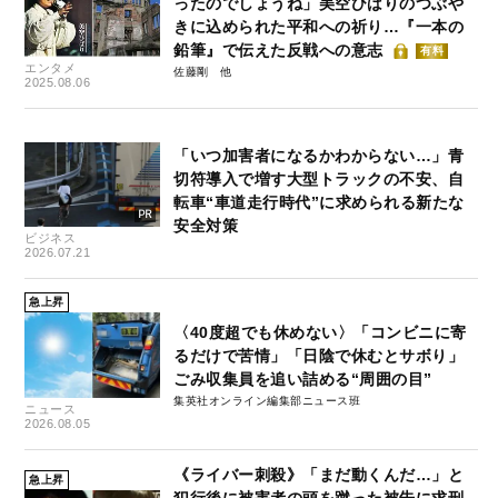
ったのでしょうね」美空ひばりのつぶや
きに込められた平和への祈り…『一本の
鉛筆』で伝えた反戦への意志
有料
エンタメ
佐藤剛
2025.08.06
「いつ加害者になるかわからない…」青
切符導入で増す大型トラックの不安、自
転車“車道走行時代”に求められる新たな
安全対策
ビジネス
2026.07.21
急上昇
〈40度超でも休めない〉「コンビニに寄
るだけで苦情」「日陰で休むとサボり」
ごみ収集員を追い詰める“周囲の目”
集英社オンライン編集部ニュース班
ニュース
2026.08.05
《ライバー刺殺》「まだ動くんだ…」と
急上昇
犯行後に被害者の頭を蹴った被告に求刑