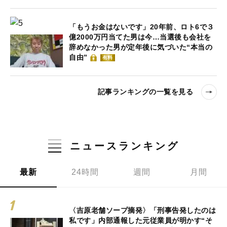
「もうお金はないです」20年前、ロト6で３
億2000万円当てた男は今…当選後も会社を
辞めなかった男が定年後に気づいた“本当の
自由”
有料
記事ランキングの一覧を見る
ニュースランキング
最新
24時間
週間
月間
〈吉原老舗ソープ摘発〉「刑事告発したのは
私です」内部通報した元従業員が明かす“そ