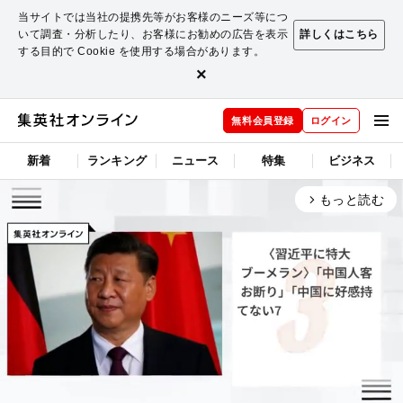
当サイトでは当社の提携先等がお客様のニーズ等につ
いて調査・分析したり、お客様にお勧めの広告を表示
詳しくはこちら
する目的で Cookie を使用する場合があります。
×
無料会員登録
ログイン
新着
ランキング
ニュース
特集
ビジネス
もっと読む
arrow_forward_ios