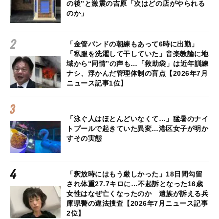
の後”と激震の吉原「次はどの店がやられる
のか」
「金管バンドの朝練もあって6時に出勤」
「私服を洗濯して干していた」音楽教諭に地
域から“同情”の声も…「救助袋」は近年訓練
ナシ、浮かんだ管理体制の盲点【2026年7月
ニュース記事1位】
「泳ぐ人はほとんどいなくて…」猛暑のナイ
トプールで起きていた異変…港区女子が明か
すその実態
「釈放時にはもう厳しかった」18日間勾留
され体重27.7キロに…不起訴となった16歳
女性はなぜ亡くなったのか 遺族が訴える兵
庫県警の違法捜査【2026年7月ニュース記事
2位】