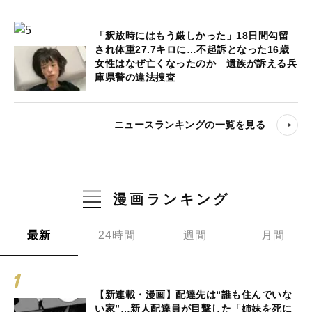
「釈放時にはもう厳しかった」18日間勾留
され体重27.7キロに…不起訴となった16歳
女性はなぜ亡くなったのか 遺族が訴える兵
庫県警の違法捜査
ニュースランキングの一覧を見る
漫画ランキング
最新
24時間
週間
月間
【新連載・漫画】配達先は“誰も住んでいな
い家”…新人配達員が目撃した「姉妹を死に