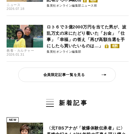
有料
ニュース
集英社オンライン編集部ニュース班
2026.07.18
ロト６で３億2000万円を当てた男が、波
乱万丈の末にたどり着いた「お金」「仕
事」「幸福」の答え「再び高額当選を手
にしたら買いたいものは…」
有料
教養・カルチャー
集英社オンライン編集部
2026.01.31
会員限定記事一覧を見る
新着記事
NEW
〈元TBSアナが「被爆体験伝承者」に〉