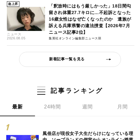
急上昇
「釈放時にはもう厳しかった」18日間勾
留され体重27.7キロに…不起訴となった
16歳女性はなぜ亡くなったのか 遺族が
訴える兵庫県警の違法捜査【2026年7月
ニュース記事2位】
ニュース
2026.08.05
集英社オンライン編集部ニュース班
新着記事一覧を見る
記事ランキング
最新
24時間
週間
月間
風俗店が現役女子大生だらけになっている理
由。ソープランドの個室からオンライン授業