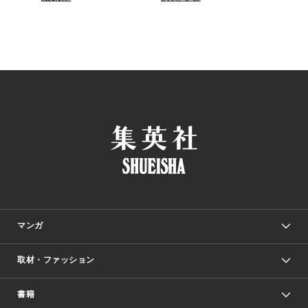
マンガ
取材・ファッション
少年マンガ
週刊少年ジャンプ
書籍
ファッション・美容
青年マンガ