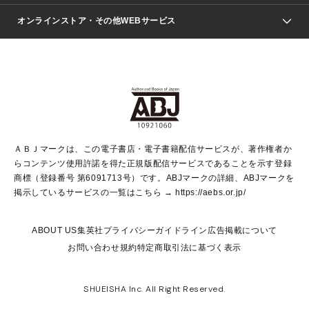
ジャンプSQ.
Seventeen
週刊ヤングジャンプ
オンラインストア・その他WEBサービス
文芸・文庫・総合
芸能・情報・スポーツ
少女マンガ
Vジャンプ
non-no Web
ヤングジャンプ定期購読デジタル
すばる
Myojo
オンラインストア
りぼん
学芸・ノンフィクション・新書
最強ジャンプ
女性マンガ
@BAILA
ヤンジャン＋
小説すばる
週プレNEWS
マーガレット
集英社OTOコンテンツ
集英社 学芸編集部
少年ジャンプ＋
その他WEBサービス
クッキー
ライトノベル・ノベライズ
MAQUIA ONLINE
となりのヤングジャンプ
集英社 文芸ステーション
週プレ グラジャパ！
別冊マーガレット
SHUEISHA MANGA-ART HERITAGE
集英社 ビジネス書
ゼブラック
ココハナ
SHUEISHA ADNAVI
SPUR.JP
集英社Webマガジン Cobalt
グランドジャンプ
web 集英社文庫
キッズ
web Sportiva
マンガMee
ジャンプキャラクターズストア
集英社新書
ジャンプルーキー！
月刊オフィスユー
ＡＢＪマークは、この電子書店・電子書籍配信サービスが、著作権者か
EDITOR'S LAB
LEE
集英社オレンジ文庫
ウルトラジャンプ
青春と読書
パラスポ＋！
らコンテンツ使用許諾を得た正規版配信サービスであることを示す登録
集英社みらい文庫
リマコミ＋
HAPPY PLUS STORE
集英社新書プラス
ジャンプTOON
商標（登録番号 第6091713号）です。ABJマークの詳細、ABJマークを
Marisol
シフォン文庫
アジア人物史
S-KIDS.LAND
マンガMeets
掲示しているサービスの一覧はこちら →
https://aebs.or.jp/
shueisha vox
よみタイ
S-MANGA
Web éclat
ダッシュエックス文庫
LEEマルシェ
kotoba
集英社ジャンプリミックス
ABOUT US
集英社プライバシーガイドライン
広告掲載について
T JAPAN:The New York Times Style Magazine
JUMP j BOOKS
お問い合わせ
規約
特定商取引法に基づく表示
SHOP Marisol
e!集英社
集英社コミック文庫
集英社女性誌ポータル
éclat premium
imidas
MEN'S NON-NO WEB
SHUEISHA Inc. All Right Reserved.
mirabella