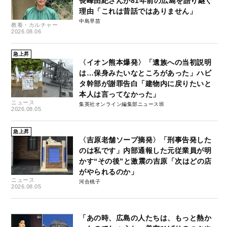
長峰由紀さんが81年前の広島を語り継ぐ
理由「これは昔話ではありません」
中島早苗
教養・カルチャー
2026.08.06
急上昇
〈イオン熊本爆発〉「遺族への当初説明
は…保身みたいなところがあった」ハビ
タ幹部が謝罪告白「建物内に戻りたいと
本人は言ってなかった」
ニュース
集英社オンライン編集部ニュース班
2026.08.05
急上昇
〈吉原老舗ソープ摘発〉「刑事告発した
のは私です」内部通報した元従業員が明
かす“その後”と激震の吉原「次はどの店
がやられるのか」
ニュース
河合桃子
2026.08.05
「あの時、広島の人たちは、もっと熱か