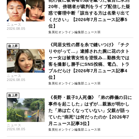
20年、傍聴者が裁判をライブ配信した疑
惑で審理中断「該当する方は名乗り出て
ください」【2026年7月ニュース記事5
ニュース
位】
2026.08.05
集英社オンライン編集部ニュース班
《同居女性の唇を糸で縫いつけ》「チク
急上昇
りやがって…」逮捕された腕に花のタト
ゥー女は被害女性を逆恨み…勤務先では
客を撮影し勝手にSNS投稿、電凸、トラ
ブルだらけ【2026年7月ニュース記事4
ニュース
位】
2026.08.05
集英社オンライン編集部ニュース班
急上昇
《長野・親子3人死傷》「弟の葬儀の日に
事件を起こした」はずが…親族が明かし
た「弟は亡くなっていない」父親が語っ
ていた“病死”は何だったのか【2026年7
月ニュース記事3位】
ニュース
2026.08.05
集英社オンライン編集部ニュース班