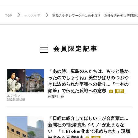
TOP
ヘルスケア
家飲みやテレワーク中に熱中症？ 意外な具体例に専門医
会員限定記事
「あの時、広島の人たちは、もっと熱か
ったのでしょうね」美空ひばりのつぶや
きに込められた平和への祈り…『一本の
鉛筆』で伝えた反戦への意志
有料
エンタメ
佐藤剛
2025.08.06
「日経に紹介してほしい」が合言葉に…
新聞社の“記者流出ドミノ”が止まらな
い 「TikToker化まで求められた」現場
記者から不満続出