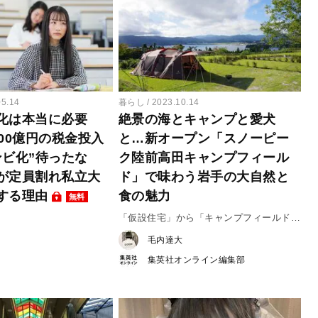
05.14
暮らし
2023.10.14
化は本当に必要
絶景の海とキャンプと愛犬
00億円の税金投入
と…新オープン「スノーピー
ンビ化”待ったな
ク陸前高田キャンプフィール
が定員割れ私立大
ド」で味わう岩手の大自然と
する理由
食の魅力
無料
「仮設住宅」から「キャンプフィールド」
へ#1
毛内達大
集英社オンライン編集部