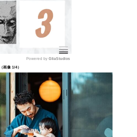
Powered by 
GliaStudios
（画像
1
/4）
M
u
t
e