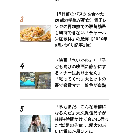
【5日前のパスタを食べた
20歳の学生が死亡】電子レ
ンジの再加熱での殺菌効果
も期待できない「チャーハ
ン症候群」の恐怖【2026年
6月バズり記事1位】
〈映画『ちいかわ』〉「子
ども向けの映画に静かにす
るマナーはありません」
「叱ってくれ」大ヒットの
裏で鑑賞マナー論争が白熱
駅の商店などがライフラインになる地域も増加している
「私もまだ、こんな感情に
なるんだ」大久保佳代子が
往復4時間かけて会いに行っ
た“話題の子猿”…愛犬の老
いに重ねた思いとは