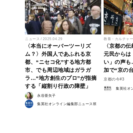
ニュース
2025.04.29
教養・カルチャ
〈本当にオーバーツーリズ
〈京都の伝
ム？〉外国人であふれる京
元民からは
都、“ニセコ化”する地方都
い」の声も
市、でも周辺地域はガラガ
加で“京の
ラ…“地方創生のプロ”が指摘
京都の今#3
する「縦割り行政の障壁」
集英社オ
永谷亜矢子
集英社オンライン編集部ニュース班