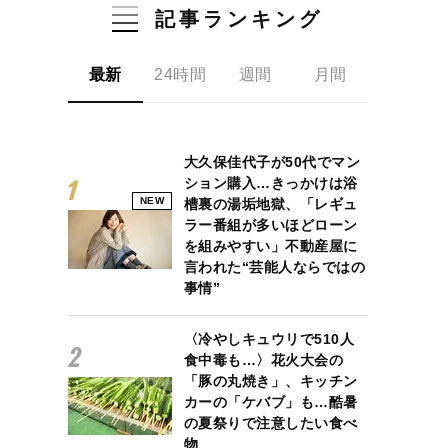
記事ランキング
最新
24時間
週間
月間
大久保佳代子が50代でマン
ション購入…きっかけは浴
NEW
槽裏の湯垢地獄、「レギュ
ラー番組が多いほどローン
を組みやすい」不動産屋に
言われた“芸能人ならではの
事情”
〈冷やしキュウリで510人
食中毒も…〉花火大会の
「豚の丸焼き」、キッチン
カーの「ケバブ」も…酷暑
の夏祭りで注意したい食べ
物