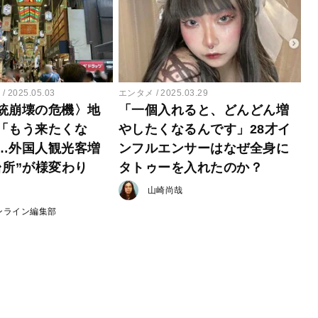
ー
2025.05.03
エンタメ
2025.03.29
統崩壊の危機〉地
「一個入れると、どんどん増
「もう来たくな
やしたくなるんです」28才イ
…外国人観光客増
ンフルエンサーはなぜ全身に
台所”が様変わり
タトゥーを入れたのか？
山崎尚哉
ンライン編集部