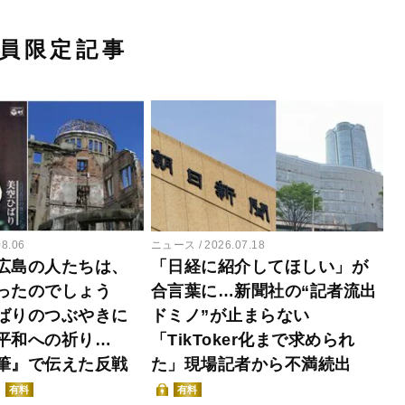
員限定記事
08.06
ニュース
2026.07.18
広島の人たちは、
「日経に紹介してほしい」が
ったのでしょう
合言葉に…新聞社の“記者流出
ばりのつぶやきに
ドミノ”が止まらない
平和への祈り…
「TikToker化まで求められ
筆』で伝えた反戦
た」現場記者から不満続出
有料
有料