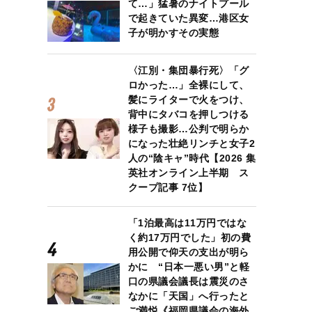
て…」猛暑のナイトプール
で起きていた異変…港区女
子が明かすその実態
〈江別・集団暴行死〉「グ
ロかった…」全裸にして、
髪にライターで火をつけ、
背中にタバコを押しつける
様子も撮影…公判で明らか
になった壮絶リンチと女子2
人の“陰キャ”時代【2026 集
英社オンライン上半期 ス
クープ記事 7位】
「1泊最高は11万円ではな
く約17万円でした」初の費
用公開で仰天の支出が明ら
かに “日本一悪い男”と軽
口の県議会議長は震災のさ
なかに「天国」へ行ったと
ご満悦《福岡県議会の海外