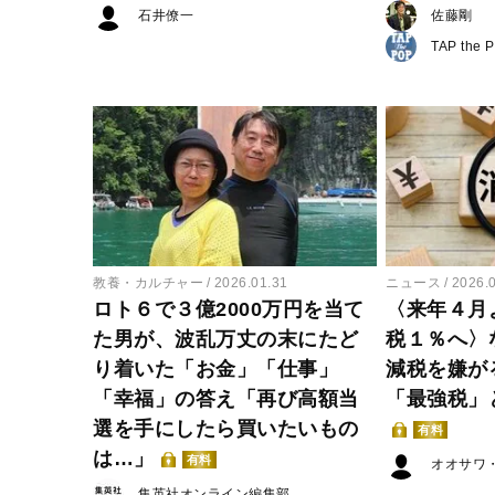
石井僚一
佐藤剛
TAP the 
教養・カルチャー
2026.01.31
ニュース
2026.
ロト６で３億2000万円を当て
〈来年４月
た男が、波乱万丈の末にたど
税１％へ〉
り着いた「お金」「仕事」
減税を嫌が
「幸福」の答え「再び高額当
「最強税」
選を手にしたら買いたいもの
有料
は…」
有料
オオサワ
集英社オンライン編集部