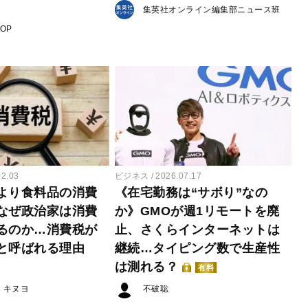
集英社オンライン編集部ニュース班
POP
02.03
ビジネス
2026.07.17
より食料品の消費
《在宅勤務は“サボり”なの
なぜ政治家は消費
か》GMOが週1リモートを廃
るのか…消費税が
止、さくらインターネットは
と呼ばれる理由
継続…タイピング数で生産性
は測れる？
有料
・キヌヨ
不破聡