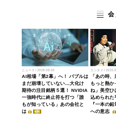
会
ニュース
2026.08.03
エンタメ
2025.
AI相場「第2幕」へ！ バブルは
「あの時、
まだ崩壊していない…大化け
もっと熱か
期待の注目銘柄５選！ NVIDIA
ね」美空ひ
一強時代に終止符を打つ「誰
込められた
もが知っている」あの会社と
『一本の鉛
は
への意志
有料