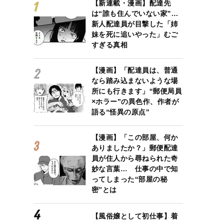
【新連載・漫画】配達先
は“誰も住んでいない家”…
新人配達員が目撃した「姉
妹を死に追いやった」むご
すぎる真相
【漫画】「配達員は、普通
なら踏み込まないような場
所にも行きます」“郵便局員
×ホラー”の異色作、作者が
語る“怪異の原点”
【漫画】「この部屋、何か
ありましたか？」郵便配達
員が住人から尋ねられた奇
妙な言葉… 仕事の中で知
ってしまった“部屋の秘
密”とは
【風俗嬢として初仕事】着