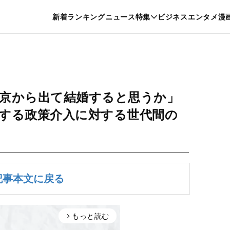
特集一覧を見る
漫画一覧を見る
新着
ランキング
ニュース
特集
ビジネス
エンタメ
漫
養・カルチャー
暮らし
スポーツ
ヘルスケア
美容
グルメ
東京から出て結婚すると思うか」
する政策介入に対する世代間の
記事本文に戻る
もっと読む
arrow_forward_ios