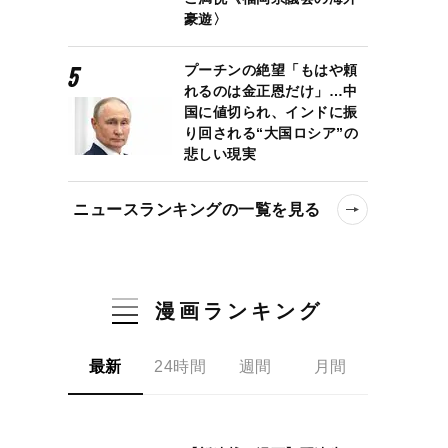
豪遊〉
プーチンの絶望「もはや頼
れるのは金正恩だけ」…中
国に値切られ、インドに振
り回される“大国ロシア”の
悲しい現実
ニュースランキングの一覧を見る
漫画ランキング
最新
24時間
週間
月間