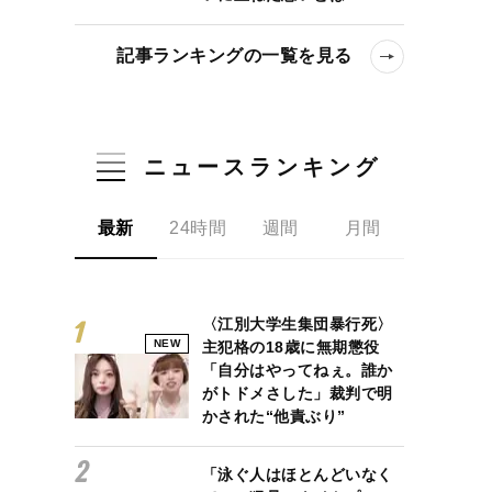
記事ランキングの一覧を見る
ニュースランキング
最新
24時間
週間
月間
する政策介入に対する世代間の見解の相違
〈江別大学生集団暴行死〉
NEW
主犯格の18歳に無期懲役
「自分はやってねぇ。誰か
がトドメさした」裁判で明
かされた“他責ぶり”
「泳ぐ人はほとんどいなく