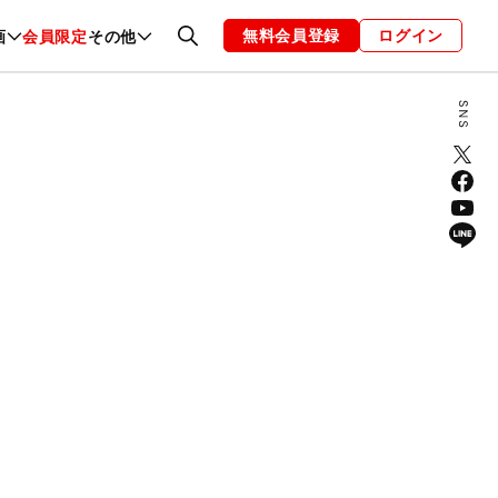
無料会員登録
ログイン
画
会員限定
その他
ファッション
恋愛・結婚
編集部
お知らせ