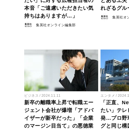
たい」に対する広報担当者の
とある工夫
本音「ご遠慮いただきたい気
れざるグル
持ちはありますが…」
集英社オ
集英社オンライン編集部
ビジネス
2024.11.11
エンタメ
2024.
新卒の離職率上昇で転職エー
「正直、Ne
ジェント会社が爆増「アドバ
たい」テレ
イザーが新卒だった」「企業
発…プロ野
のマージン目当て」の悪徳業
グと同じ構