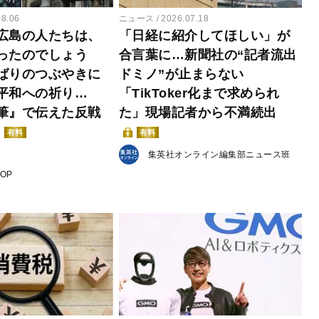
08.06
ニュース
2026.07.18
広島の人たちは、
「日経に紹介してほしい」が
ったのでしょう
合言葉に…新聞社の“記者流出
ばりのつぶやきに
ドミノ”が止まらない
平和への祈り…
「TikToker化まで求められ
筆』で伝えた反戦
た」現場記者から不満続出
有料
有料
集英社オンライン編集部ニュース班
POP