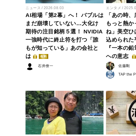
ニュース
2026.08.03
エンタメ
2025.
AI相場「第2幕」へ！ バブルは
「あの時、
まだ崩壊していない…大化け
もっと熱か
期待の注目銘柄５選！ NVIDIA
ね」美空ひ
一強時代に終止符を打つ「誰
込められた
もが知っている」あの会社と
『一本の鉛
は
への意志
有料
石井僚一
佐藤剛
TAP the 