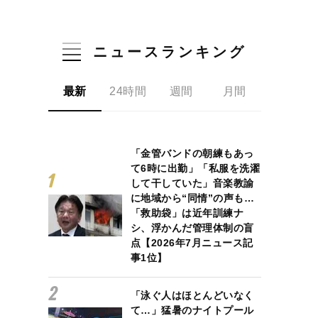
O買収の先に潜む死角とは
ニュースランキング
最新
24時間
週間
月間
「金管バンドの朝練もあっ
て6時に出勤」「私服を洗濯
して干していた」音楽教諭
に地域から“同情”の声も…
「救助袋」は近年訓練ナ
シ、浮かんだ管理体制の盲
点【2026年7月ニュース記
事1位】
「泳ぐ人はほとんどいなく
て…」猛暑のナイトプール