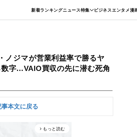
特集一覧を見る
漫画一覧を見る
新着
ランキング
ニュース
特集
ビジネス
エンタメ
漫
養・カルチャー
暮らし
スポーツ
ヘルスケア
美容
グルメ
・ノジマが営業利益率で勝るヤ
数字…VAIO買収の先に潜む死角
記事本文に戻る
もっと読む
arrow_forward_ios