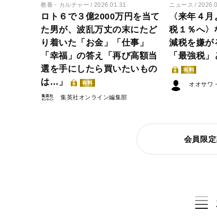
教養・カルチャー
2026.01.31
ニュース
2026.
ロト６で３億2000万円を当て
〈来年４月
た男が、波乱万丈の末にたど
税１％へ〉
り着いた「お金」「仕事」
減税を嫌が
「幸福」の答え「再び高額当
「最強税」
選を手にしたら買いたいもの
有料
は…」
有料
オオサワ
集英社オンライン編集部
会員限定