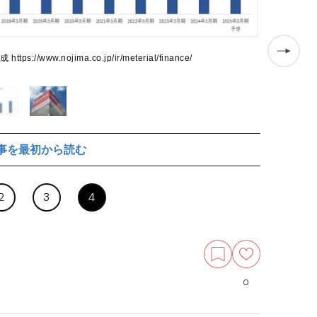
.nojima.co.jp/ir/meterial/finance/
事を最初から読む
ソフトバンクの
2
3
4
0