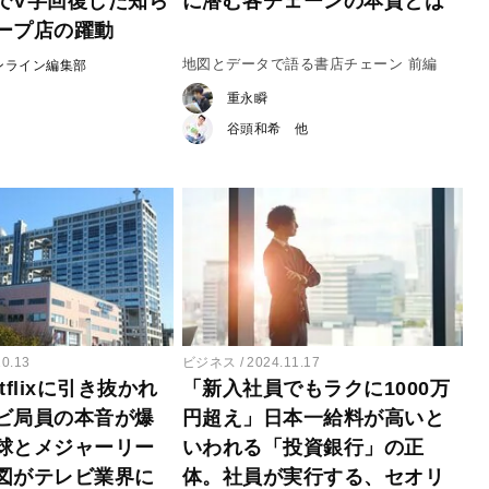
でV字回復した知ら
に潜む各チェーンの本質とは
ープ店の躍動
地図とデータで語る書店チェーン 前編
ンライン編集部
重永瞬
谷頭和希
10.13
ビジネス
2024.11.17
tflixに引き抜かれ
「新入社員でもラクに1000万
ビ局員の本音が爆
円超え」日本一給料が高いと
球とメジャーリー
いわれる「投資銀行」の正
図がテレビ業界に
体。社員が実行する、セオリ