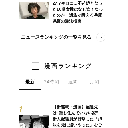
27.7キロに…不起訴となっ
た16歳女性はなぜ亡くなっ
たのか 遺族が訴える兵庫
県警の違法捜査
ニュースランキングの一覧を見る
漫画ランキング
最新
24時間
週間
月間
【新連載・漫画】配達先
は“誰も住んでいない家”…
新人配達員が目撃した「姉
妹を死に追いやった」むご