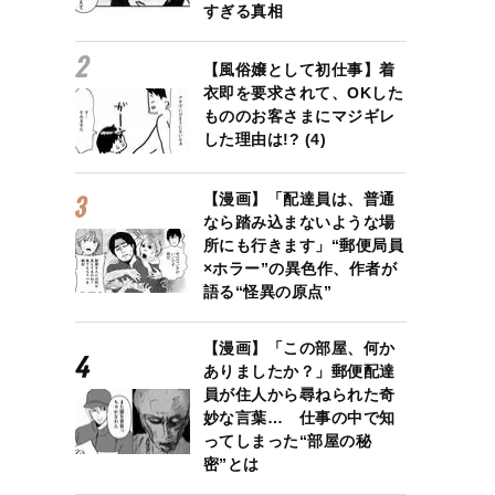
すぎる真相
【風俗嬢として初仕事】着
衣即を要求されて、OKした
もののお客さまにマジギレ
した理由は!? (4)
【漫画】「配達員は、普通
なら踏み込まないような場
所にも行きます」“郵便局員
×ホラー”の異色作、作者が
語る“怪異の原点”
【漫画】「この部屋、何か
ありましたか？」郵便配達
員が住人から尋ねられた奇
妙な言葉… 仕事の中で知
ってしまった“部屋の秘
密”とは