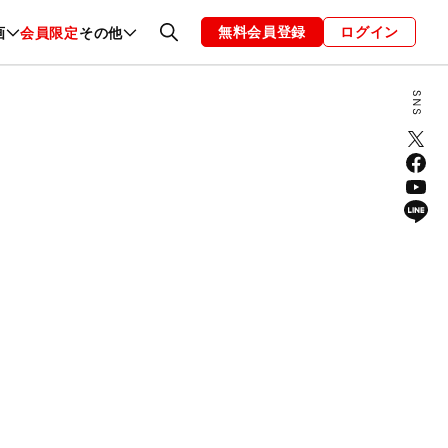
無料会員登録
ログイン
画
会員限定
その他
ファッション
恋愛・結婚
編集部
お知らせ