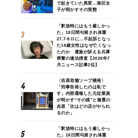
で起きていた異変…港区女
子が明かすその実態
「釈放時にはもう厳しかっ
た」18日間勾留され体重
27.7キロに…不起訴となっ
た16歳女性はなぜ亡くなっ
たのか 遺族が訴える兵庫
県警の違法捜査【2026年7
月ニュース記事2位】
〈吉原老舗ソープ摘発〉
「刑事告発したのは私で
す」内部通報した元従業員
が明かす“その後”と激震の
吉原「次はどの店がやられ
るのか」
「釈放時にはもう厳しかっ
た」18日間勾留され体重