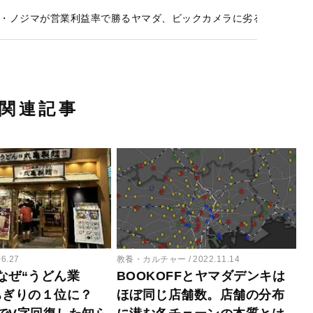
・ノジマが営業利益率で勝るヤマダ、ビックカメラに劣る数字…VAI
関連記事
06.27
教養・カルチャー
2022.11.14
なぜ“うどん業
BOOKOFFとヤマダデンキは
ちぎりの１位に？
ほぼ同じ店舗数。店舗の分布