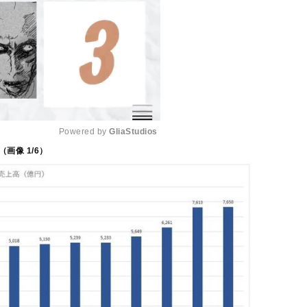
Powered by 
GliaStudios
（画像
1
/6）
M
u
t
e