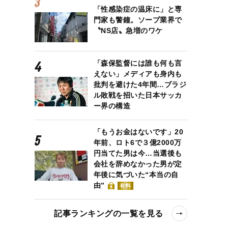
「性感染症の温床に」と専
門家も警鐘。ソープ業界で
〝NS店〟急増のワケ
「森保監督には誰も何も言
えない」メディアも身内も
批判を避けた4年間…ブラジ
ル敗戦を招いた日本サッカ
ー界の構造
「もうお金はないです」20
キャリアショップ 写真／Shutterstock
年前、ロト6で３億2000万
円当てた男は今…当選後も
会社を辞めなかった男が定
年後に気づいた“本当の自
由”
有料
記事ランキングの一覧を見る