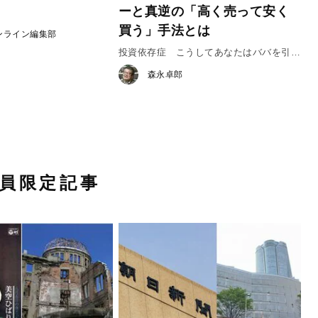
ーと真逆の「高く売って安く
買う」手法とは
ンライン編集部
投資依存症 こうしてあなたはババを引
く #2
森永卓郎
員限定記事