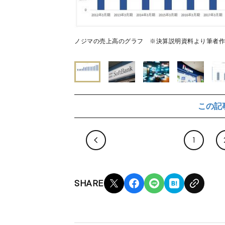
ノジマの売上高のグラフ ※決算説明資料より筆者作成 https://www
この記
1
SHARE