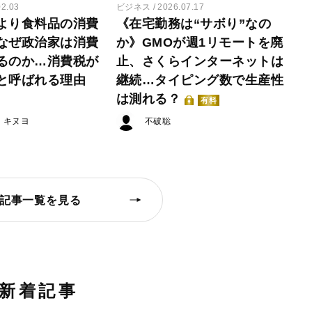
02.03
ビジネス
2026.07.17
より食料品の消費
《在宅勤務は“サボり”なの
なぜ政治家は消費
か》GMOが週1リモートを廃
るのか…消費税が
止、さくらインターネットは
と呼ばれる理由
継続…タイピング数で生産性
は測れる？
有料
・キヌヨ
不破聡
記事一覧を見る
新着記事