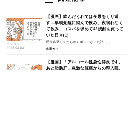
【漫画】飲んだくれては夜尿をくり返
す…早朝覚醒に悩んで飲み、夜眠れなく
て飲み、コスパを求めて4ℓ焼酎を買って
いた日々(1)
現実逃避してたらボロボロになった話（1）
エンタメ
2023.03.03
永田カビ
【漫画】「アルコール性急性膵炎です。
あと脂肪肝」急激な腹痛からの即入院。
31歳・酒飲みメンヘラアラサー漫画家の
闘病記(0)
現実逃避してたらボロボロになった話（0）
エンタメ
2023.03.03
永田カビ
会員限定記事