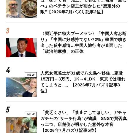
は「味」でも「売上」でもなく…名店「渡な
べ」のベテラン店主が明かした“想定外の
敵”【2026年7月バズり記事2位】
〈習近平に特大ブーメラン〉「中国人客お断
り」「中国に好感持てない72%」韓国で噴き
出した反中感情…中国人旅行者が直面した
「政治的摩擦」の正体
人気女流雀士が31歳で八丈島へ移住…家賃
NEW
15万円→3万円、1K→4LDK「東京では壊れ
てしまうと…」【2026年7月バズり記事3
位】
「貧乏くさい」「禁止にしてほしい」ガチャ
NEW
ガチャの“サーチ行為”が物議 SNSで賛否真
っ二つ、店舗側が明かした意外な本音
【2026年7月バズり記事5位】