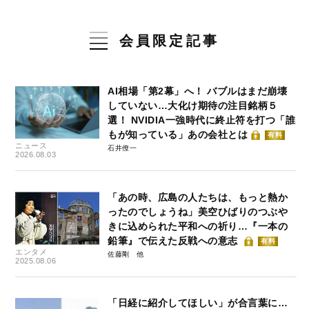
会員限定記事
AI相場「第2幕」へ！ バブルはまだ崩壊
していない…大化け期待の注目銘柄５
選！ NVIDIA一強時代に終止符を打つ「誰
もが知っている」あの会社とは
有料
ニュース
石井僚一
2026.08.03
「あの時、広島の人たちは、もっと熱か
ったのでしょうね」美空ひばりのつぶや
きに込められた平和への祈り…『一本の
鉛筆』で伝えた反戦への意志
有料
エンタメ
佐藤剛
2025.08.06
「日経に紹介してほしい」が合言葉に…