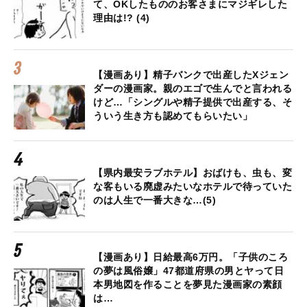
て、OKしたもののお客さまにマジギレした
理由は!? (4)
【漫画あり】精子バンクで出産したXジェン
ダーの漫画家。親のエゴで生んでと言われる
けど…「シングルや精子提供で出産する、そ
ういう生き方も認めてもらいたい」
【県内最安ラブホテル】おばけも、虫も、変
な客もいる廃虚みたいなホテルで待っていた
のは人生で一番大きな…(5)
【漫画あり】日給最高6万円。「子供のころ
の夢は風俗嬢」47都道府県の男とヤって日
本男地図を作ることを夢見た漫画家の素顔
は…