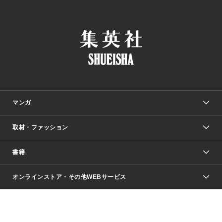
マンガ
取材・ファッション
少年マンガ
週刊少年ジャンプ
書籍
ファッション・美容
青年マンガ
ジャンプSQ.
Seventeen
週刊ヤングジャンプ
オンラインストア・その他WEBサービス
文芸・文庫・総合
芸能・情報・スポーツ
少女マンガ
Vジャンプ
non-no Web
ヤングジャンプ定期購読デジタル
すばる
Myojo
オンラインストア
りぼん
学芸・ノンフィクション・新書
最強ジャンプ
女性マンガ
@BAILA
ヤンジャン＋
小説すばる
週プレNEWS