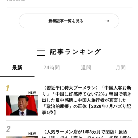
2026.08.06
新着記事一覧を見る
記事ランキング
最新
24時間
週間
月間
〈習近平に特大ブーメラン〉「中国人客お断
NEW
り」「中国に好感持てない72%」韓国で噴き
出した反中感情…中国人旅行者が直面した
「政治的摩擦」の正体【2026年7月バズり記
事1位】
〈人気ラーメン店が1年3カ月で閉店〉原因
NEW