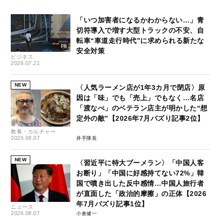
「いつ加害者になるかわからない…」青
切符導入で増す大型トラックの不安、自
転車“車道走行時代”に求められる新たな
安全対策
ビジネス
2026.07.21
NEW
〈人気ラーメン店が1年3カ月で閉店〉原
因は「味」でも「売上」でもなく…名店
「渡なべ」のベテラン店主が明かした“想
定外の敵”【2026年7月バズり記事2位】
教養・カルチャー
2026.08.07
井手隊長
NEW
〈習近平に特大ブーメラン〉「中国人客
お断り」「中国に好感持てない72%」韓
国で噴き出した反中感情…中国人旅行者
が直面した「政治的摩擦」の正体【2026
年7月バズり記事1位】
ニュース
2026.08.07
小倉健一