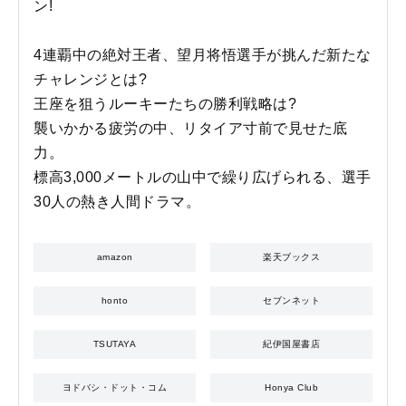
ン!
4連覇中の絶対王者、望月将悟選手が挑んだ新たな
チャレンジとは?
王座を狙うルーキーたちの勝利戦略は?
襲いかかる疲労の中、リタイア寸前で見せた底
力。
標高3,000メートルの山中で繰り広げられる、選手
30人の熱き人間ドラマ。
amazon
楽天ブックス
honto
セブンネット
TSUTAYA
紀伊国屋書店
ヨドバシ・ドット・コム
Honya Club