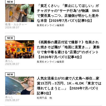
NEW
「貧乏くさい」「禁止にしてほしい」ガ
チャガチャの“サーチ行為”が物議 SNS
で賛否真っ二つ、店舗側が明かした意外
な本音【2026年7月バズり記事5位】
教養・カルチャー
集英社オンライン編集部
2026.08.07
NEW
《祇園祭の露店付近で撮影？》包装され
た焼きそば麺が「地面に直置き…」 夏祭
りで食中毒を避ける“店選び”のポイント
【2026年7月バズり記事4位】
暮らし
集英社オンライン編集部
2026.08.07
NEW
人気女流雀士が31歳で八丈島へ移住…家
賃15万円→3万円、1K→4LDK「東京では
壊れてしまうと…」【2026年7月バズり
記事3位】
暮らし
松岡千晶
2026.08.07