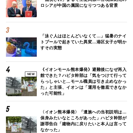
ロシアが中国の属国になりつつある背景
「泳ぐ人はほとんどいなくて…」猛暑のナイ
トプールで起きていた異変…港区女子が明か
すその実態
《イオンモール熊本爆発》避難後になぜ再入
NEW
館できた？ハビタ幹部は「気をつけて行って
らっしゃいと…モール職員は引き止めなかっ
た」と主張、イオンは「運用を徹底できなか
った可能性」
〈イオン熊本爆発〉「遺族への当初説明は…
保身みたいなところがあった」ハビタ幹部が
謝罪告白「建物内に戻りたいと本人は言って
なかった」