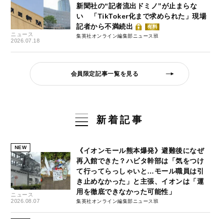
新聞社の“記者流出ドミノ”が止まらな
い 「TikToker化まで求められた」現場
記者から不満続出
有料
ニュース
集英社オンライン編集部ニュース班
2026.07.18
会員限定記事一覧を見る
新着記事
NEW
《イオンモール熊本爆発》避難後になぜ
再入館できた？ハビタ幹部は「気をつけ
て行ってらっしゃいと…モール職員は引
き止めなかった」と主張、イオンは「運
用を徹底できなかった可能性」
ニュース
2026.08.07
集英社オンライン編集部ニュース班