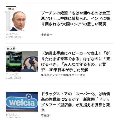
NEW
プーチンの絶望「もはや頼れるのは金正
恩だけ」…中国に値切られ、インドに振
り回される“大国ロシア”の悲しい現実
ニュース
小倉健一
2026.08.07
急上昇
〈満員山手線にベビーカーで炎上〉「折
りたたまず乗車できる」はずなのに「避
けるべき」「みんなで守るもの」と賛
否…JR東日本が示した見解
ニュース
集英社オンライン編集部ニュース班
2026.08.06
ドラッグストアの「スーパー化」は物価
高の救世主になるか？ 新業態「ドラッ
グ＆フード型店舗」が見据える勝算と死
角
ビジネス
不破聡