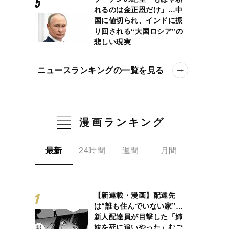
れるのは金正恩だけ」…中
国に値切られ、インドに振
り回される“大国ロシア”の
悲しい現実
ニュースランキングの一覧を見る
漫画ランキング
最新
24時間
週間
月間
【新連載・漫画】配達先
は“誰も住んでいない家”…
新人配達員が目撃した「姉
妹を死に追いやった」むご