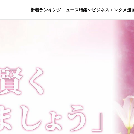
特集一覧を見る
漫画一覧を見る
新着
ランキング
ニュース
特集
ビジネス
エンタメ
漫
養・カルチャー
暮らし
スポーツ
ヘルスケア
美容
グルメ