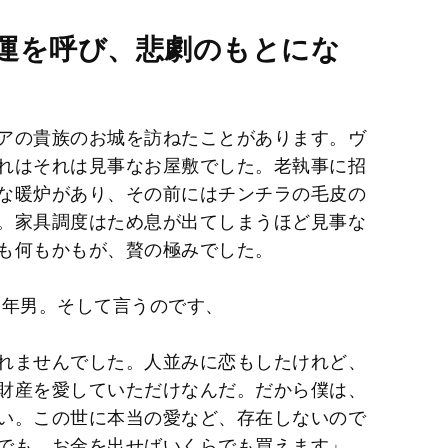
M
運を呼び、悲劇のもとにな
u
t
e
アの貴族のお城を訪ねたことがあります。ヴ
れはそれは見事なお屋敷でした。老執事に招
な暖炉があり、その前にはチンチラの毛皮の
。家具調度はため息が出てしまうほど見事な
も何もかもが、贅の極みでした。
年男。そして言うのです、
れませんでした。人並みに恋もしたけれど、
財産を愛していただけなんだ。だから僕は、
い。この世に本当の愛など、存在しないので
でも、お金を出せばいくらでも買えます」