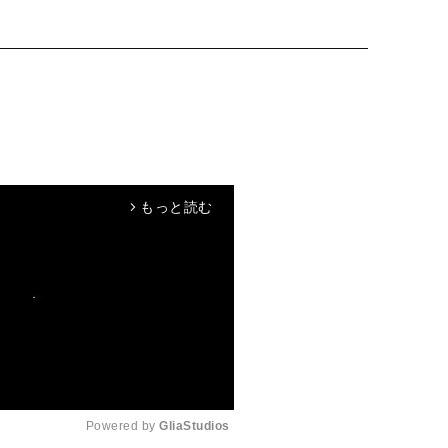
もっと読む
arrow_forward_ios
Powered by 
GliaStudios