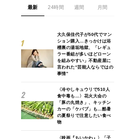
最新
24時間
週間
月間
大久保佳代子が50代でマン
ション購入…きっかけは浴
槽裏の湯垢地獄、「レギュ
ラー番組が多いほどローン
を組みやすい」不動産屋に
言われた“芸能人ならではの
事情”
〈冷やしキュウリで510人
食中毒も…〉花火大会の
「豚の丸焼き」、キッチン
カーの「ケバブ」も…酷暑
の夏祭りで注意したい食べ
物
〈映画『ちいかわ』〉「子