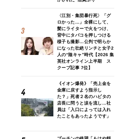
〈江別・集団暴行死〉「グ
ロかった…」全裸にして、
髪にライターで火をつけ、
背中にタバコを押しつける
様子も撮影…公判で明らか
になった壮絶リンチと女子2
人の“陰キャ”時代【2026 集
英社オンライン上半期 ス
クープ記事 7位】
《イオン爆発》「売上金を
金庫に戻すよう指示し
た？」死者２名のハビタの
店長に問うと涙を流し…社
員は「入口によっては入れ
たこともあったようです」
プーチンの絶望「もはや頼