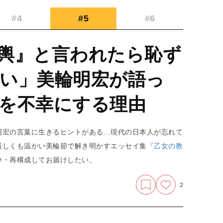
#4
#5
#6
輿』と言われたら恥ず
い」美輪明宏が語っ
を不幸にする理由
明宏の言葉に生きるヒントがある…現代の日本人が忘れて
厳しくも温かい美輪節で解き明かすエッセイ集
『乙女の教
粋・再構成してお届けしたい。
2