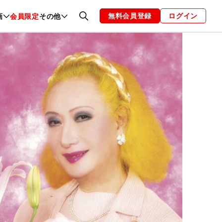
無料会員登録
ログイン
画
会員限定
その他
ファッション
恋愛・結婚
編集部
お知らせ