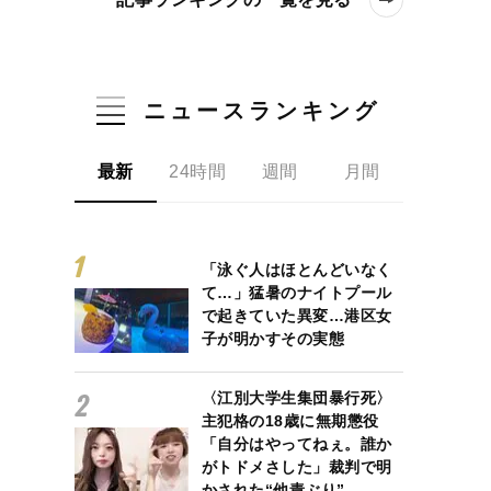
ニュースランキング
最新
24時間
週間
月間
「泳ぐ人はほとんどいなく
て…」猛暑のナイトプール
で起きていた異変…港区女
子が明かすその実態
〈江別大学生集団暴行死〉
主犯格の18歳に無期懲役
「自分はやってねぇ。誰か
がトドメさした」裁判で明
かされた“他責ぶり”