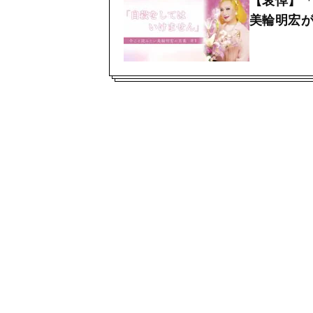
【哀悼】
美輪明宏