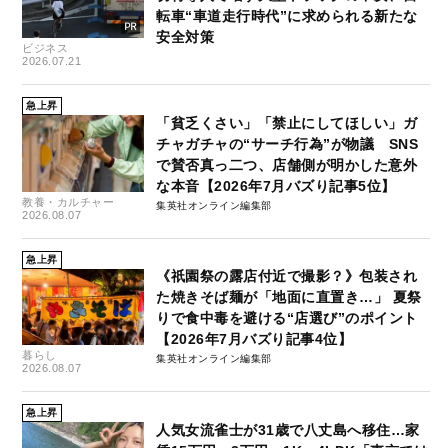
転車“車道走行時代”に求められる新たな
安全対策
ビジネス
2026.07.21
急上昇
「貧乏くさい」「禁止にしてほしい」ガ
チャガチャの“サーチ行為”が物議 SNS
で賛否真っ二つ、店舗側が明かした意外
な本音【2026年7月バズり記事5位】
教養・カルチャー
集英社オンライン編集部
2026.08.07
急上昇
《祇園祭の露店付近で撮影？》包装され
た焼きそば麺が「地面に直置き…」 夏祭
りで食中毒を避ける“店選び”のポイント
【2026年7月バズり記事4位】
暮らし
集英社オンライン編集部
2026.08.07
急上昇
人気女流雀士が31歳で八丈島へ移住…家