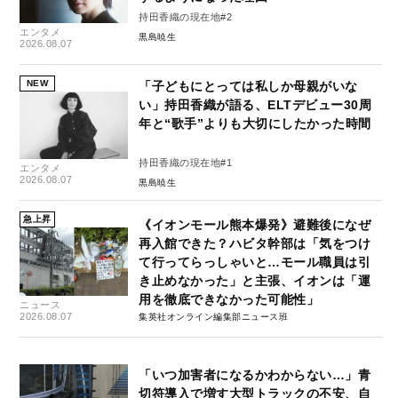
持田香織の現在地#2
エンタメ
黒島暁生
2026.08.07
NEW
「子どもにとっては私しか母親がいな
い」持田香織が語る、ELTデビュー30周
年と“歌手”よりも大切にしたかった時間
持田香織の現在地#1
エンタメ
2026.08.07
黒島暁生
急上昇
《イオンモール熊本爆発》避難後になぜ
再入館できた？ハビタ幹部は「気をつけ
て行ってらっしゃいと…モール職員は引
き止めなかった」と主張、イオンは「運
用を徹底できなかった可能性」
ニュース
2026.08.07
集英社オンライン編集部ニュース班
「いつ加害者になるかわからない…」青
切符導入で増す大型トラックの不安、自