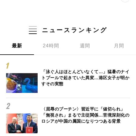
ニュースランキング
最新
24時間
週間
月間
「泳ぐ人はほとんどいなくて…」猛暑のナイ
トプールで起きていた異変…港区女子が明か
すその実態
〈屈辱のプーチン〉習近平に「値切られ」
「無視され」まるで主従関係…苦境深刻化の
ロシアが中国の属国になりつつある背景