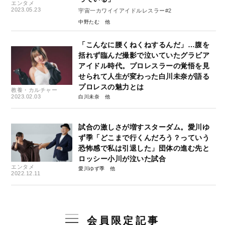
エンタメ
2023.05.23
宇宙一カワイイアイドルレスラー#2
中野たむ
「こんなに腰くねくねするんだ」…腹を
括れず臨んだ撮影で泣いていたグラビア
アイドル時代。プロレスラーの覚悟を見
せられて人生が変わった白川未奈が語る
プロレスの魅力とは
教養・カルチャー
2023.02.03
白川未奈
試合の激しさが増すスターダム。愛川ゆ
ず季「どこまで行くんだろう？っていう
恐怖感で私は引退した」団体の進む先と
ロッシー小川が泣いた試合
エンタメ
愛川ゆず季
2022.12.11
会員限定記事