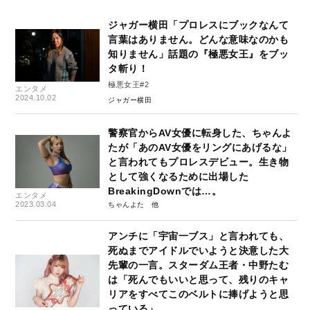
ジャガー横田「プロレスにブックなんて
言葉はありません。どんな意味なのかも
知りません」話題の『極悪女王』をブッ
タ斬り！
極悪女王#2
エンタメ
2024.10.02
ジャガー横田
警察官からAV女優に転身した、ちゃんよ
たが「あのAV女優をリングにあげるな」
と言われてもプロレスデビュー。生き物
として強くなるために出場した
BreakingDownでは…。
エンタメ
2023.03.04
ちゃんよた
アンチに「宇宙一ブス」と言われても、
死ぬまでアイドルでいようと決意した大
先輩の一言。スターダム王者・中野たむ
は「死んでもいいと思って、残りのキャ
リアをすべてこのベルトに捧げようと思
っている」