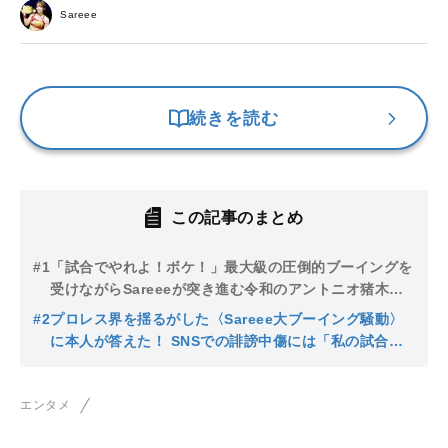
Sareee
続きを読む
この記事のまとめ
#1
「試合でやれよ！ボケ！」最大級の圧倒的ブーイングを
受けながらSareeeが突き進む令和のアントニオ猪木イ
ズム
#2
プロレス界を揺るがした〈Sareee大ブーイング騒動〉
に本人が答えた！ SNSでの誹謗中傷には「私の試合を
会場で見てから言ってほしい」
エンタメ