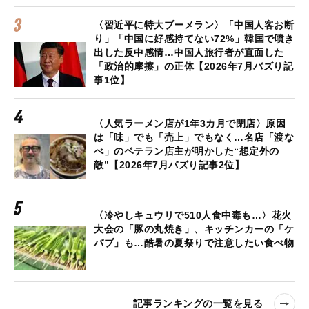
〈習近平に特大ブーメラン〉「中国人客お断
り」「中国に好感持てない72%」韓国で噴き
出した反中感情…中国人旅行者が直面した
「政治的摩擦」の正体【2026年7月バズり記
事1位】
〈人気ラーメン店が1年3カ月で閉店〉原因
は「味」でも「売上」でもなく…名店「渡な
べ」のベテラン店主が明かした“想定外の
敵”【2026年7月バズり記事2位】
〈冷やしキュウリで510人食中毒も…〉花火
大会の「豚の丸焼き」、キッチンカーの「ケ
バブ」も…酷暑の夏祭りで注意したい食べ物
記事ランキングの一覧を見る