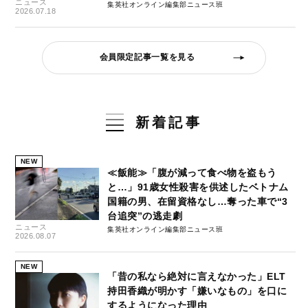
ニュース
集英社オンライン編集部ニュース班
2026.07.18
会員限定記事一覧を見る
新着記事
NEW
≪飯能≫「腹が減って食べ物を盗もう
と…」91歳女性殺害を供述したベトナム
国籍の男、在留資格なし…奪った車で“3
台追突”の逃走劇
ニュース
集英社オンライン編集部ニュース班
2026.08.07
NEW
「昔の私なら絶対に言えなかった」ELT
持田香織が明かす「嫌いなもの」を口に
するようになった理由