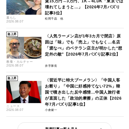
賃15万円→3万円、1K→4LDK「東京では
壊れてしまうと…」【2026年7月バズり
記事3位】
暮らし
松岡千晶
2026.08.07
急上昇
〈人気ラーメン店が1年3カ月で閉店〉原
因は「味」でも「売上」でもなく…名店
「渡なべ」のベテラン店主が明かした“想
定外の敵”【2026年7月バズり記事2位】
教養・カルチャー
2026.08.07
井手隊長
急上昇
〈習近平に特大ブーメラン〉「中国人客
お断り」「中国に好感持てない72%」韓
国で噴き出した反中感情…中国人旅行者
が直面した「政治的摩擦」の正体【2026
年7月バズり記事1位】
ニュース
2026.08.07
小倉健一