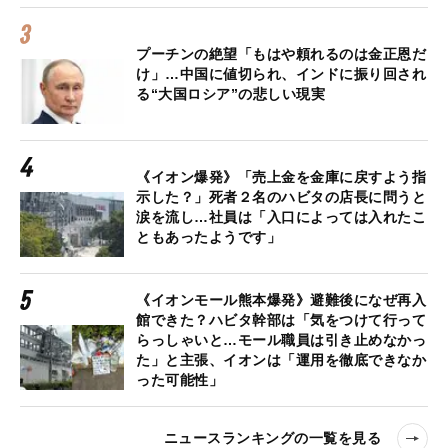
プーチンの絶望「もはや頼れるのは金正恩だ
け」…中国に値切られ、インドに振り回され
る“大国ロシア”の悲しい現実
《イオン爆発》「売上金を金庫に戻すよう指
示した？」死者２名のハビタの店長に問うと
涙を流し…社員は「入口によっては入れたこ
ともあったようです」
《イオンモール熊本爆発》避難後になぜ再入
館できた？ハビタ幹部は「気をつけて行って
らっしゃいと…モール職員は引き止めなかっ
た」と主張、イオンは「運用を徹底できなか
った可能性」
ニュースランキングの一覧を見る