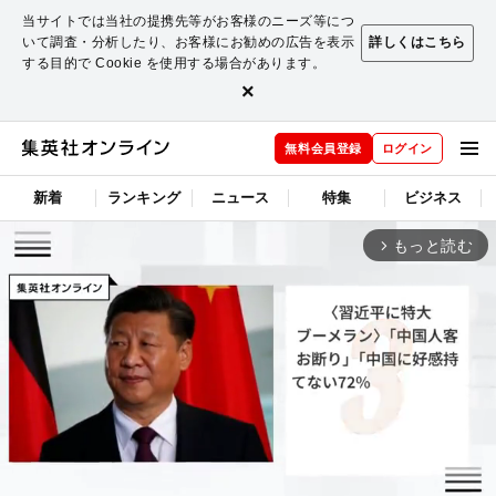
当サイトでは当社の提携先等がお客様のニーズ等につ
いて調査・分析したり、お客様にお勧めの広告を表示
詳しくはこちら
する目的で Cookie を使用する場合があります。
×
無料会員登録
ログイン
新着
ランキング
ニュース
特集
ビジネス
もっと読む
arrow_forward_ios