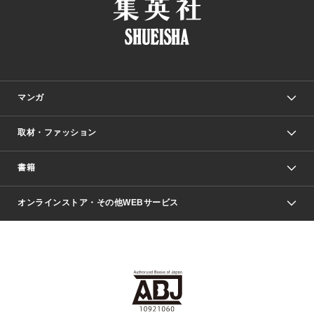
マンガ
取材・ファッション
少年マンガ
週刊少年ジャンプ
書籍
ファッション・美容
青年マンガ
ジャンプSQ.
Seventeen
週刊ヤングジャンプ
オンラインストア・その他WEBサービス
文芸・文庫・総合
芸能・情報・スポーツ
少女マンガ
Vジャンプ
non-no Web
ヤングジャンプ定期購読デジタル
すばる
Myojo
オンラインストア
りぼん
学芸・ノンフィクション・新書
最強ジャンプ
女性マンガ
@BAILA
ヤンジャン＋
小説すばる
週プレNEWS
マーガレット
集英社OTOコンテンツ
集英社 学芸編集部
少年ジャンプ＋
その他WEBサービス
クッキー
ライトノベル・ノベライズ
MAQUIA ONLINE
となりのヤングジャンプ
集英社 文芸ステーション
週プレ グラジャパ！
別冊マーガレット
SHUEISHA MANGA-ART HERITAGE
集英社 ビジネス書
ゼブラック
ココハナ
SHUEISHA ADNAVI
SPUR.JP
集英社Webマガジン Cobalt
グランドジャンプ