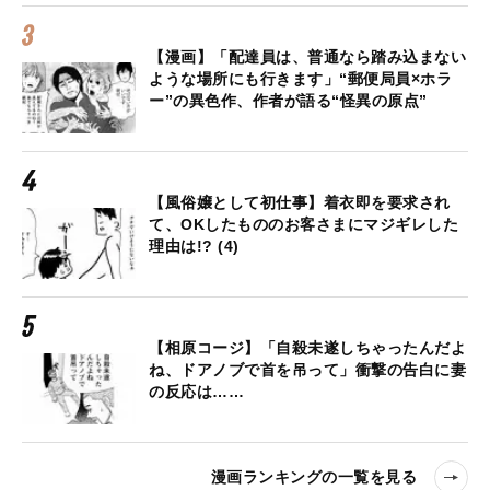
【漫画】「配達員は、普通なら踏み込まない
ような場所にも行きます」“郵便局員×ホラ
ー”の異色作、作者が語る“怪異の原点”
【風俗嬢として初仕事】着衣即を要求され
て、OKしたもののお客さまにマジギレした
理由は!? (4)
【相原コージ】「自殺未遂しちゃったんだよ
ね、ドアノブで首を吊って」衝撃の告白に妻
の反応は……
漫画ランキングの一覧を見る