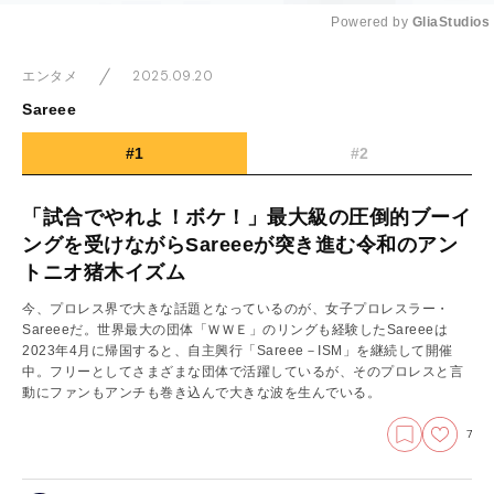
Powered by 
GliaStudios
Mute
2025.09.20
エンタメ
Sareee
#1
#2
「試合でやれよ！ボケ！」最大級の圧倒的ブーイ
ングを受けながらSareeeが突き進む令和のアン
トニオ猪木イズム
今、プロレス界で大きな話題となっているのが、女子プロレスラー・
Sareeeだ。世界最大の団体「ＷＷＥ」のリングも経験したSareeeは
2023年4月に帰国すると、自主興行「Sareee－ISM」を継続して開催
中。フリーとしてさまざまな団体で活躍しているが、そのプロレスと言
動にファンもアンチも巻き込んで大きな波を生んでいる。
7