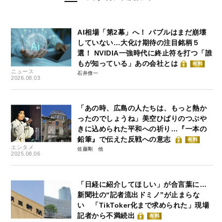
AI相場「第2幕」へ！ バブルはまだ崩壊
していない…大化け期待の注目銘柄５
選！ NVIDIA一強時代に終止符を打つ「誰
もが知っている」あの会社とは
有料
ニュース
石井僚一
2026.08.03
「あの時、広島の人たちは、もっと熱か
ったのでしょうね」美空ひばりのつぶや
きに込められた平和への祈り…『一本の
鉛筆』で伝えた反戦への意志
有料
エンタメ
佐藤剛
2025.08.06
「日経に紹介してほしい」が合言葉に…
新聞社の“記者流出ドミノ”が止まらな
い 「TikToker化まで求められた」現場
記者から不満続出
有料