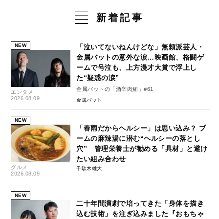
新着記事
NEW
「泣いてないねんけどな」無頼派芸人・
金属バットの意外な涙…映画館、格闘ゲ
ームで号泣も、上方漫才大賞で浮上し
た“疑惑の涙”
金属バットの「酒辛肉鮪」#61
エンタメ
2026.08.09
金属バット
NEW
「春雨だからヘルシー」は思い込み？ ブ
ームの麻辣湯に潜む“ヘルシーの落とし
穴” 管理栄養士が勧める「具材」と避け
たい組み合わせ
グルメ
千駄木雄大
2026.08.09
NEW
二十年間演劇で培ってきた「身体を描き
込む技術」を注ぎ込みました『おもちゃ