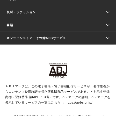
取材・ファッション
少年マンガ
週刊少年ジャンプ
書籍
ファッション・美容
青年マンガ
ジャンプSQ.
Seventeen
週刊ヤングジャンプ
オンラインストア・その他WEBサービス
文芸・文庫・総合
芸能・情報・スポーツ
少女マンガ
Vジャンプ
non-no Web
ヤングジャンプ定期購読デジタル
すばる
Myojo
オンラインストア
りぼん
学芸・ノンフィクション・新書
最強ジャンプ
女性マンガ
@BAILA
ヤンジャン＋
小説すばる
週プレNEWS
マーガレット
集英社OTOコンテンツ
集英社 学芸編集部
少年ジャンプ＋
その他WEBサービス
クッキー
ライトノベル・ノベライズ
MAQUIA ONLINE
となりのヤングジャンプ
集英社 文芸ステーション
週プレ グラジャパ！
別冊マーガレット
SHUEISHA MANGA-ART HERITAGE
集英社 ビジネス書
ゼブラック
ココハナ
SHUEISHA ADNAVI
SPUR.JP
集英社Webマガジン Cobalt
グランドジャンプ
web 集英社文庫
キッズ
web Sportiva
マンガMee
ジャンプキャラクターズストア
集英社新書
ジャンプルーキー！
月刊オフィスユー
ＡＢＪマークは、この電子書店・電子書籍配信サービスが、著作権者か
EDITOR'S LAB
LEE
集英社オレンジ文庫
ウルトラジャンプ
青春と読書
パラスポ＋！
らコンテンツ使用許諾を得た正規版配信サービスであることを示す登録
集英社みらい文庫
リマコミ＋
HAPPY PLUS STORE
集英社新書プラス
ジャンプTOON
商標（登録番号 第6091713号）です。ABJマークの詳細、ABJマークを
Marisol
シフォン文庫
アジア人物史
S-KIDS.LAND
マンガMeets
掲示しているサービスの一覧はこちら →
https://aebs.or.jp/
shueisha vox
よみタイ
S-MANGA
Web éclat
ダッシュエックス文庫
LEEマルシェ
kotoba
集英社ジャンプリミックス