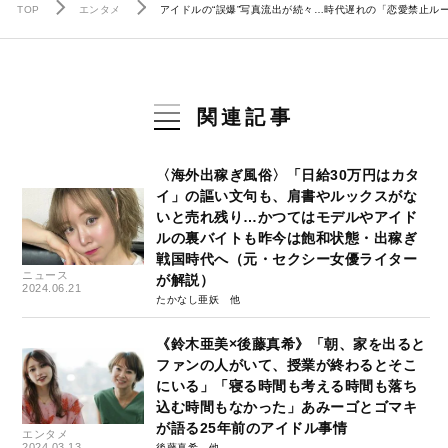
TOP
エンタメ
アイドルの“誤爆”写真流出が続々…時代遅れの「恋愛禁止ル
関連記事
〈海外出稼ぎ風俗〉「日給30万円はカタ
イ」の謳い文句も、肩書やルックスがな
いと売れ残り…かつてはモデルやアイド
ルの裏バイトも昨今は飽和状態・出稼ぎ
戦国時代へ（元・セクシー女優ライター
ニュース
が解説）
2024.06.21
たかなし亜妖
《鈴木亜美×後藤真希》「朝、家を出ると
ファンの人がいて、授業が終わるとそこ
にいる」「寝る時間も考える時間も落ち
込む時間もなかった」あみーゴとゴマキ
が語る25年前のアイドル事情
エンタメ
2024.03.13
後藤真希