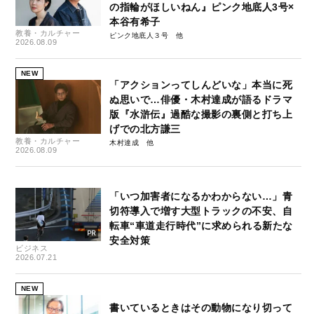
の指輪がほしいねん』ピンク地底人3号×
本谷有希子
教養・カルチャー
ピンク地底人３号
2026.08.09
NEW
「アクションってしんどいな」本当に死
ぬ思いで…俳優・木村達成が語るドラマ
版『水滸伝』過酷な撮影の裏側と打ち上
げでの北方謙三
教養・カルチャー
木村達成
2026.08.09
「いつ加害者になるかわからない…」青
切符導入で増す大型トラックの不安、自
転車“車道走行時代”に求められる新たな
安全対策
ビジネス
2026.07.21
NEW
書いているときはその動物になり切って