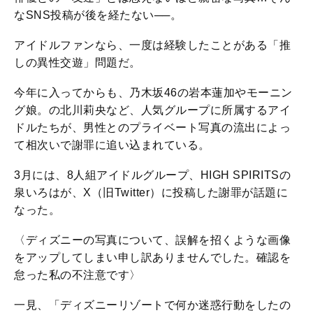
なSNS投稿が後を経たない──。
アイドルファンなら、一度は経験したことがある「推
しの異性交遊」問題だ。
今年に入ってからも、乃木坂46の岩本蓮加やモーニン
グ娘。の北川莉央など、人気グループに所属するアイ
ドルたちが、男性とのプライベート写真の流出によっ
て相次いで謝罪に追い込まれている。
3月には、8人組アイドルグループ、HIGH SPIRITSの
泉いろはが、X（旧Twitter）に投稿した謝罪が話題に
なった。
〈ディズニーの写真について、誤解を招くような画像
をアップしてしまい申し訳ありませんでした。確認を
怠った私の不注意です〉
一見、「ディズニーリゾートで何か迷惑行動をしたの