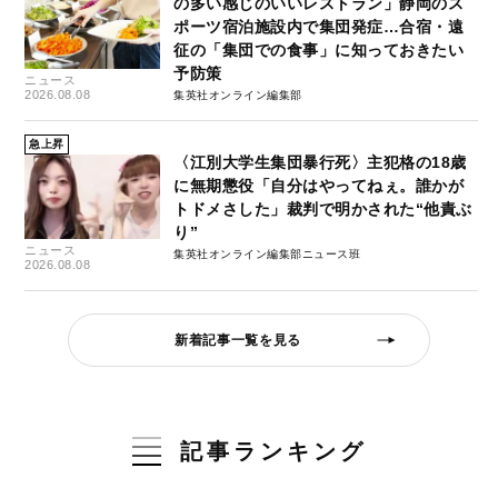
の多い感じのいいレストラン」静岡のス
ポーツ宿泊施設内で集団発症…合宿・遠
征の「集団での食事」に知っておきたい
予防策
ニュース
2026.08.08
集英社オンライン編集部
急上昇
〈江別大学生集団暴行死〉主犯格の18歳
に無期懲役「自分はやってねぇ。誰かが
トドメさした」裁判で明かされた“他責ぶ
り”
ニュース
集英社オンライン編集部ニュース班
2026.08.08
新着記事一覧を見る
記事ランキング