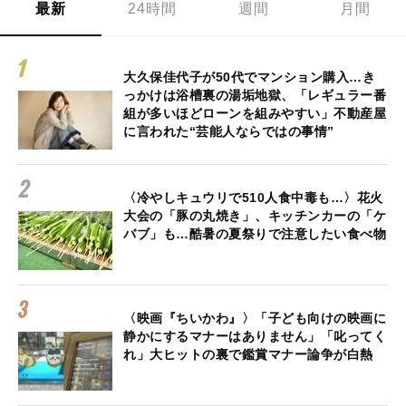
最新
24時間
週間
月間
大久保佳代子が50代でマンション購入…き
っかけは浴槽裏の湯垢地獄、「レギュラー番
組が多いほどローンを組みやすい」不動産屋
に言われた“芸能人ならではの事情”
〈冷やしキュウリで510人食中毒も…〉花火
大会の「豚の丸焼き」、キッチンカーの「ケ
バブ」も…酷暑の夏祭りで注意したい食べ物
〈映画『ちいかわ』〉「子ども向けの映画に
静かにするマナーはありません」「叱ってく
れ」大ヒットの裏で鑑賞マナー論争が白熱