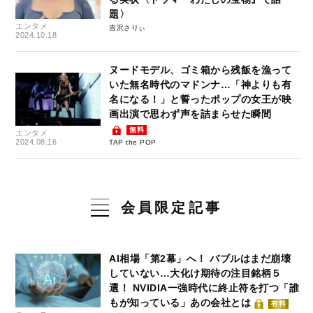
題〉
エンタメ
吉沢さりぃ
2024.10.18
ヌードモデル、ゴミ箱から残飯を漁って
いた無名時代のマドンナ…「神よりも有
名になる！」と誓ったポップの女王が映
画出演で思わず声を詰まらせた瞬間
無料
エンタメ
2024.08.16
TAP the POP
会員限定記事
AI相場「第2幕」へ！ バブルはまだ崩壊
していない…大化け期待の注目銘柄５
選！ NVIDIA一強時代に終止符を打つ「誰
もが知っている」あの会社とは
有料