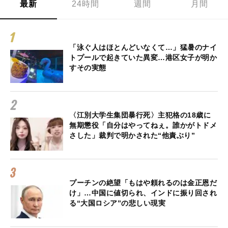
最新
24時間
週間
月間
「泳ぐ人はほとんどいなくて…」猛暑のナイ
トプールで起きていた異変…港区女子が明か
すその実態
〈江別大学生集団暴行死〉主犯格の18歳に
無期懲役「自分はやってねぇ。誰かがトドメ
さした」裁判で明かされた“他責ぶり”
プーチンの絶望「もはや頼れるのは金正恩だ
け」…中国に値切られ、インドに振り回され
る“大国ロシア”の悲しい現実