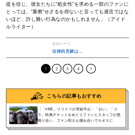
提を信じ、彼女たちに“処女性”を求める一部のファンに
とっては、“棄教”せざるを得ないと言っても過言ではな
いほど、許し難い行為なのかもしれません」（アイド
ルライター）
次のページ
法律的見解は…
1
2
3
4
こちらの記事もおすすめ
〈「≠ME」リリイベが突如中止〉「おい」「コ
ラ」特典チケットをめぐりファンとスタッフが怒
鳴り合い、ファン同士も掴み合いでカオスに