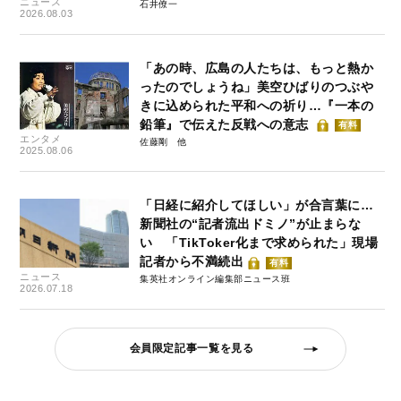
ニュース
石井僚一
2026.08.03
「あの時、広島の人たちは、もっと熱か
ったのでしょうね」美空ひばりのつぶや
きに込められた平和への祈り…『一本の
鉛筆』で伝えた反戦への意志
有料
エンタメ
佐藤剛
2025.08.06
「日経に紹介してほしい」が合言葉に…
新聞社の“記者流出ドミノ”が止まらな
い 「TikToker化まで求められた」現場
記者から不満続出
有料
ニュース
集英社オンライン編集部ニュース班
2026.07.18
会員限定記事一覧を見る