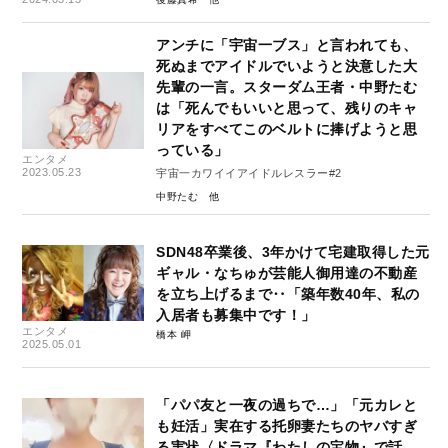
アンチに「宇宙一ブス」と言われても、
死ぬまでアイドルでいようと決意した大
先輩の一言。スターダム王者・中野たむ
は「死んでもいいと思って、残りのキャ
リアをすべてこのベルトに捧げようと思
っている」
エンタメ
2023.05.23
宇宙一カワイイアイドルレスラー#2
中野たむ
SDN48卒業後、3年かけて宅建取得した元
ギャル・なちゅが芸能人御用達の不動産
を立ち上げるまで‥「築年数40年、私の
入居者も募集中です！」
エンタメ
橋本 岬
2025.05.01
「パパ友と一夜の過ちで…」「元カレと
も妊活」実在する托卵妻たちのヤバすぎ
る実状〈ドラマ『わたしの宝物』で話