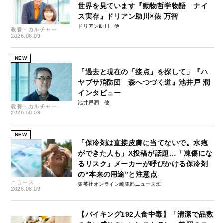
世界を見ています『動物哲学物語 ナイ
ス実存』ドリアン助川×俵 万智
ドリアン助川
教養・カルチャー
2026.08.09
NEW
「過去と現在の「接点」を探して」『ハ
ヤブサ消防団 森へつづく道』池井戸 潤
インタビュー
池井戸潤
教養・カルチャー
2026.08.09
NEW
「保冷剤は直接皮膚に当てないで。水疱
ができた人も」X投稿が話題…「凍傷にな
るリスク」メーカーが呼びかける保冷剤
の“本来の用途”と注意点
ニュース
集英社オンライン編集部ニュース班
2026.08.09
【バイキング192人食中毒】「清潔で品数