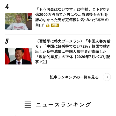
「もうお金はないです」20年前、ロト6で３
億2000万円当てた男は今…当選後も会社を
辞めなかった男が定年後に気づいた“本当の
自由”
有料
〈習近平に特大ブーメラン〉「中国人客お断
り」「中国に好感持てない72%」韓国で噴き
出した反中感情…中国人旅行者が直面した
「政治的摩擦」の正体【2026年7月バズり記
事1位】
記事ランキングの一覧を見る
ニュースランキング