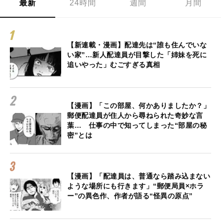
最新
24時間
週間
月間
【新連載・漫画】配達先は“誰も住んでいな
い家”…新人配達員が目撃した「姉妹を死に
追いやった」むごすぎる真相
【漫画】「この部屋、何かありましたか？」
郵便配達員が住人から尋ねられた奇妙な言
葉… 仕事の中で知ってしまった“部屋の秘
密”とは
【漫画】「配達員は、普通なら踏み込まない
ような場所にも行きます」“郵便局員×ホラ
ー”の異色作、作者が語る“怪異の原点”