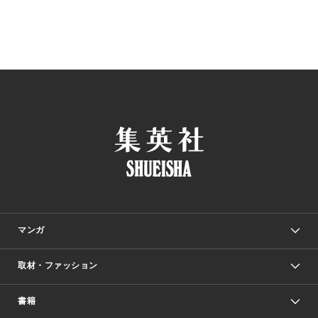
マンガ
取材・ファッション
少年マンガ
週刊少年ジャンプ
書籍
ファッション・美容
青年マンガ