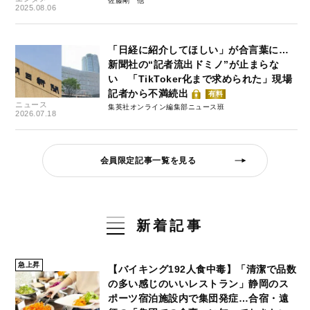
佐藤剛
2025.08.06
「日経に紹介してほしい」が合言葉に…
新聞社の“記者流出ドミノ”が止まらな
い 「TikToker化まで求められた」現場
記者から不満続出
有料
ニュース
集英社オンライン編集部ニュース班
2026.07.18
会員限定記事一覧を見る
新着記事
急上昇
【バイキング192人食中毒】「清潔で品数
の多い感じのいいレストラン」静岡のス
ポーツ宿泊施設内で集団発症…合宿・遠