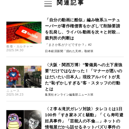
関連記事
「自分の動画に酷似」編み物系ユーチュ
ーバーが著作権侵害をかざして削除要請
を乱発し、ライバル動画を次々と封殺…
裁判所の判断は
『まさか私がクビですか？』#2
教養・カルチャー
2025.04.30
日本経済新聞「揺れた天秤」取材班
〈大阪・関西万博〉“警備員への土下座強
要”だけではなかった！「マナーが悪いの
はだいたい日本人」現役アルバイトが見
た“恥ずかしすぎる”客・スタッフの行動
とは
ニュース
2025.04.23
集英社オンライン編集部ニュース班
〈Ｚ李＆滝沢ガレソ対談〉タレコミは1日
100件「すき家ネズミ騒動」「くら寿司避
妊具事件」「芸能人の不倫…」ネットの
情報屋だから話せるネットバズり事件の