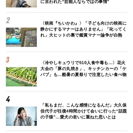
に言われた“芸能人ならではの事情”
〈映画『ちいかわ』〉「子ども向けの映画に
静かにするマナーはありません」「叱ってく
れ」大ヒットの裏で鑑賞マナー論争が白熱
〈冷やしキュウリで510人食中毒も…〉花火
大会の「豚の丸焼き」、キッチンカーの「ケ
バブ」も…酷暑の夏祭りで注意したい食べ物
「私もまだ、こんな感情になるんだ」大久保
佳代子が往復4時間かけて会いに行った“話題
の子猿”…愛犬の老いに重ねた思いとは