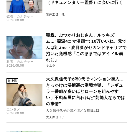
（ドキュメンタリー監督）に会いに行く
岩井圭也
教養・カルチャー
2026.08.08
毒親、ぶつかりおじさん、ルッキズ
ム…“闇深4コマ漫画”で10万いいね、元で
んぱ組.inc・鹿目凛がセカンドキャリアで
抱いた危機感「このままではアイドル崩
れに」
教養・カルチャー
2026.08.08
キムラ
大久保佳代子が50代でマンション購入…
急上昇
きっかけは浴槽裏の湯垢地獄、「レギュ
ラー番組が多いほどローンを組みやす
い」不動産屋に言われた“芸能人ならでは
の事情”
エンタメ
大久保佳代子のほどほどな毎日#22
2026.08.08
大久保佳代子