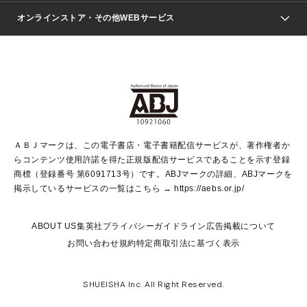
ジャンプSQ.
Seventeen
週刊ヤングジャンプ
オンラインストア・その他WEBサービス
文芸・文庫・総合
芸能・情報・スポーツ
少女マンガ
Vジャンプ
non-no Web
ヤングジャンプ定期購読デジタル
すばる
Myojo
オンラインストア
りぼん
学芸・ノンフィクション・新書
最強ジャンプ
女性マンガ
@BAILA
ヤンジャン＋
小説すばる
週プレNEWS
マーガレット
集英社OTOコンテンツ
集英社 学芸編集部
少年ジャンプ＋
その他WEBサービス
クッキー
ライトノベル・ノベライズ
MAQUIA ONLINE
となりのヤングジャンプ
集英社 文芸ステーション
週プレ グラジャパ！
別冊マーガレット
SHUEISHA MANGA-ART HERITAGE
集英社 ビジネス書
ゼブラック
ココハナ
SHUEISHA ADNAVI
SPUR.JP
集英社Webマガジン Cobalt
グランドジャンプ
web 集英社文庫
キッズ
web Sportiva
マンガMee
ジャンプキャラクターズストア
集英社新書
ジャンプルーキー！
月刊オフィスユー
ＡＢＪマークは、この電子書店・電子書籍配信サービスが、著作権者か
EDITOR'S LAB
LEE
集英社オレンジ文庫
ウルトラジャンプ
青春と読書
パラスポ＋！
らコンテンツ使用許諾を得た正規版配信サービスであることを示す登録
集英社みらい文庫
リマコミ＋
HAPPY PLUS STORE
集英社新書プラス
ジャンプTOON
商標（登録番号 第6091713号）です。ABJマークの詳細、ABJマークを
Marisol
シフォン文庫
アジア人物史
S-KIDS.LAND
マンガMeets
掲示しているサービスの一覧はこちら →
https://aebs.or.jp/
shueisha vox
よみタイ
S-MANGA
Web éclat
ダッシュエックス文庫
LEEマルシェ
kotoba
集英社ジャンプリミックス
ABOUT US
集英社プライバシーガイドライン
広告掲載について
T JAPAN:The New York Times Style Magazine
JUMP j BOOKS
お問い合わせ
規約
特定商取引法に基づく表示
SHOP Marisol
e!集英社
集英社コミック文庫
集英社女性誌ポータル
éclat premium
imidas
MEN'S NON-NO WEB
SHUEISHA Inc. All Right Reserved.
mirabella