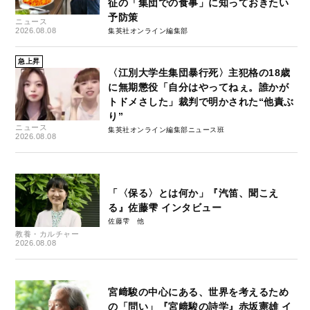
征の「集団での食事」に知っておきたい
予防策
ニュース
2026.08.08
集英社オンライン編集部
急上昇
〈江別大学生集団暴行死〉主犯格の18歳
に無期懲役「自分はやってねぇ。誰かが
トドメさした」裁判で明かされた“他責ぶ
り”
ニュース
集英社オンライン編集部ニュース班
2026.08.08
「〈保る〉とは何か」『汽笛、聞こえ
る』佐藤雫 インタビュー
佐藤雫
教養・カルチャー
2026.08.08
宮﨑駿の中心にある、世界を考えるため
の「問い」『宮﨑駿の詩学』赤坂憲雄 イ