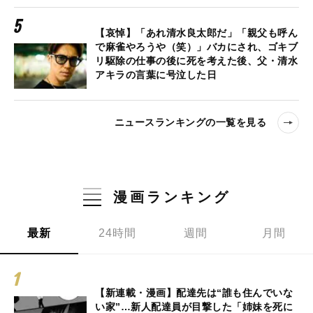
【哀悼】「あれ清水良太郎だ」「親父も呼ん
で麻雀やろうや（笑）」バカにされ、ゴキブ
リ駆除の仕事の後に死を考えた後、父・清水
アキラの言葉に号泣した日
ニュースランキングの一覧を見る
漫画ランキング
最新
24時間
週間
月間
【新連載・漫画】配達先は“誰も住んでいな
い家”…新人配達員が目撃した「姉妹を死に