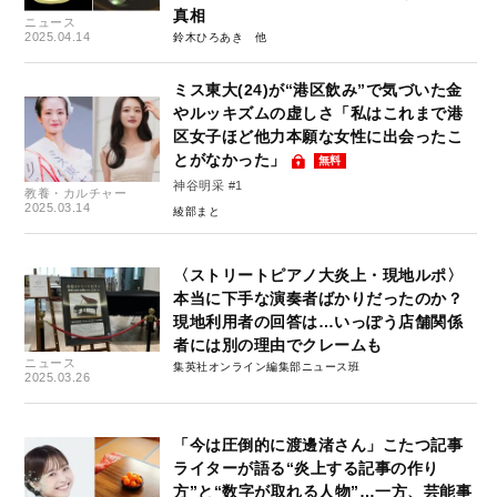
真相
ニュース
2025.04.14
鈴木ひろあき
ミス東大(24)が“港区飲み”で気づいた金
やルッキズムの虚しさ「私はこれまで港
区女子ほど他力本願な女性に出会ったこ
とがなかった」
無料
神谷明采 #1
教養・カルチャー
2025.03.14
綾部まと
〈ストリートピアノ大炎上・現地ルポ〉
本当に下手な演奏者ばかりだったのか？
現地利用者の回答は…いっぽう店舗関係
者には別の理由でクレームも
ニュース
集英社オンライン編集部ニュース班
2025.03.26
「今は圧倒的に渡邊渚さん」こたつ記事
ライターが語る“炎上する記事の作り
方”と“数字が取れる人物”…一方、芸能事