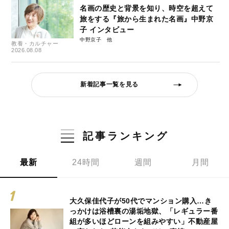
名画の歴史と背景を知り、時空を超えて
旅をする『旅から生まれた名画』中野京
子 インタビュー
中野京子
教養・カルチャー
2026.08.08
新着記事一覧を見る
記事ランキング
最新
24時間
週間
月間
大久保佳代子が50代でマンション購入…き
っかけは浴槽裏の湯垢地獄、「レギュラー番
組が多いほどローンを組みやすい」不動産屋