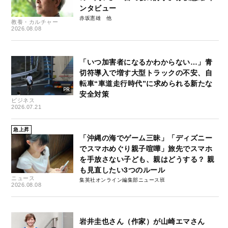
ンタビュー
赤坂憲雄
教養・カルチャー
2026.08.08
「いつ加害者になるかわからない…」青
切符導入で増す大型トラックの不安、自
転車“車道走行時代”に求められる新たな
安全対策
ビジネス
2026.07.21
急上昇
「沖縄の海でゲーム三昧」「ディズニー
でスマホめぐり親子喧嘩」旅先でスマホ
を手放さない子ども、親はどうする？ 親
も見直したい3つのルール
ニュース
集英社オンライン編集部ニュース班
2026.08.08
岩井圭也さん（作家）が山崎エマさん