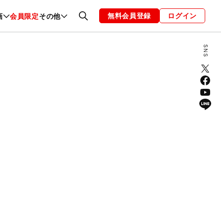
無料会員登録
ログイン
画
会員限定
その他
ファッション
恋愛・結婚
編集部
お知らせ