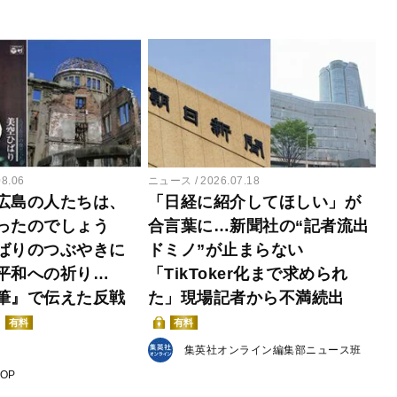
08.06
ニュース
2026.07.18
広島の人たちは、
「日経に紹介してほしい」が
ったのでしょう
合言葉に…新聞社の“記者流出
ばりのつぶやきに
ドミノ”が止まらない
平和への祈り…
「TikToker化まで求められ
筆』で伝えた反戦
た」現場記者から不満続出
有料
有料
集英社オンライン編集部ニュース班
POP