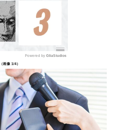
Powered by 
GliaStudios
（画像
1
/4）
M
u
t
e