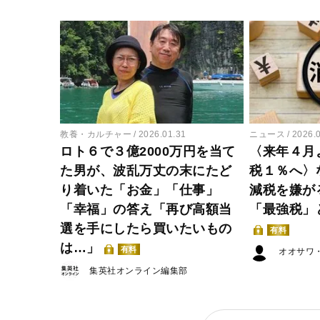
教養・カルチャー
2026.01.31
ニュース
2026.
ロト６で３億2000万円を当て
〈来年４月
た男が、波乱万丈の末にたど
税１％へ〉
り着いた「お金」「仕事」
減税を嫌が
「幸福」の答え「再び高額当
「最強税」
選を手にしたら買いたいもの
有料
は…」
有料
オオサワ
集英社オンライン編集部