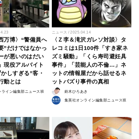
04.23
ニュース
2025.04.14
西万博〉“警備員へ
〈Ｚ李＆滝沢ガレソ対談〉タ
要”だけではなかっ
レコミは1日100件「すき家ネ
ーが悪いのはだい
ズミ騒動」「くら寿司避妊具
」現役アルバイト
事件」「芸能人の不倫…」ネ
ずかしすぎる”客・
ットの情報屋だから話せるネ
行動とは
ットバズり事件の真相
ンライン編集部ニュース班
鈴木ひろあき
集英社オンライン編集部ニュース班