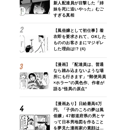
新人配達員が目撃した「姉
妹を死に追いやった」むご
すぎる真相
【風俗嬢として初仕事】着
衣即を要求されて、OKした
もののお客さまにマジギレ
した理由は!? (4)
【漫画】「配達員は、普通
なら踏み込まないような場
所にも行きます」“郵便局員
×ホラー”の異色作、作者が
語る“怪異の原点”
【漫画あり】日給最高6万
円。「子供のころの夢は風
俗嬢」47都道府県の男とヤ
って日本男地図を作ること
を夢見た漫画家の素顔は…