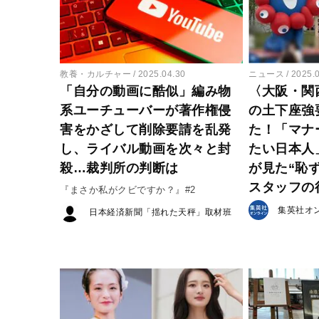
教養・カルチャー
2025.04.30
ニュース
2025.
「自分の動画に酷似」編み物
〈大阪・関
系ユーチューバーが著作権侵
の土下座強
害をかざして削除要請を乱発
た！「マナ
し、ライバル動画を次々と封
たい日本人
殺…裁判所の判断は
が見た“恥
スタッフの
『まさか私がクビですか？』#2
集英社オ
日本経済新聞「揺れた天秤」取材班