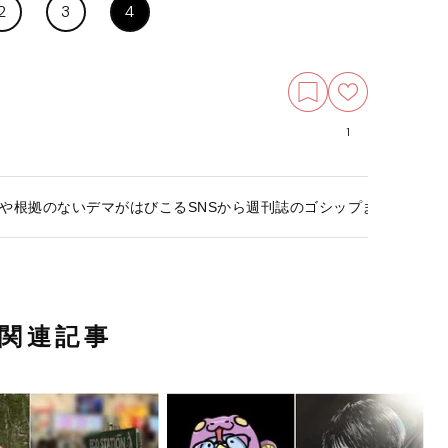
2
3
4
1
や根拠のないデマがはびこるSNSから週刊誌のゴシップまで…人はな
関連記事