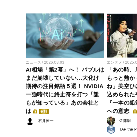
ニュース
2026.08.03
エンタメ
2025.
AI相場「第2幕」へ！ バブルは
「あの時、
まだ崩壊していない…大化け
もっと熱か
期待の注目銘柄５選！ NVIDIA
ね」美空ひ
一強時代に終止符を打つ「誰
込められた
もが知っている」あの会社と
『一本の鉛
は
への意志
有料
石井僚一
佐藤剛
TAP the 