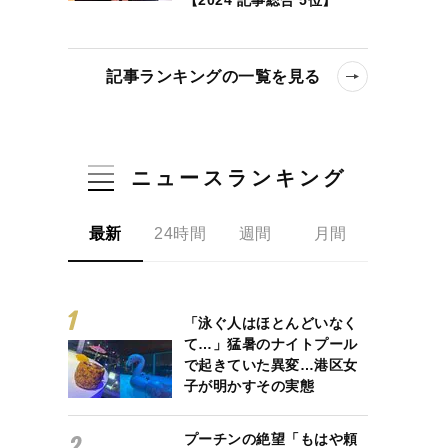
記事ランキングの一覧を見る
ニュースランキング
ぜ“ウワサ”を信じてしまうのか？ 情報はもはやエンタメという凋落
最新
24時間
週間
月間
「泳ぐ人はほとんどいなく
て…」猛暑のナイトプール
で起きていた異変…港区女
子が明かすその実態
プーチンの絶望「もはや頼