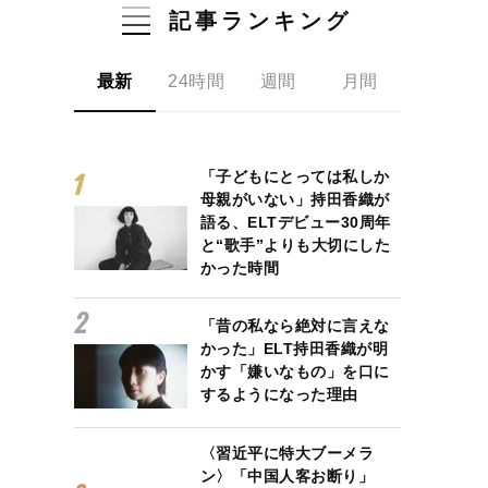
記事ランキング
最新
24時間
週間
月間
「子どもにとっては私しか
母親がいない」持田香織が
語る、ELTデビュー30周年
と“歌手”よりも大切にした
かった時間
「昔の私なら絶対に言えな
かった」ELT持田香織が明
かす「嫌いなもの」を口に
するようになった理由
〈習近平に特大ブーメラ
ン〉「中国人客お断り」