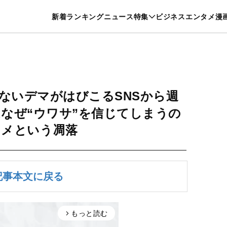
特集一覧を見る
漫画一覧を見る
新着
ランキング
ニュース
特集
ビジネス
エンタメ
漫
養・カルチャー
暮らし
スポーツ
ヘルスケア
美容
グルメ
ないデマがはびこるSNSから週
なぜ“ウワサ”を信じてしまうの
タメという凋落
記事本文に戻る
もっと読む
arrow_forward_ios