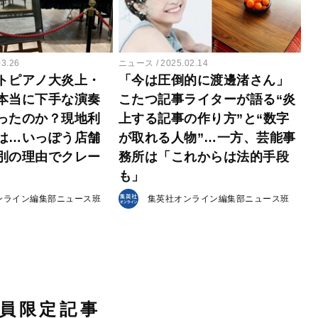
03.26
ニュース
2025.02.14
トピアノ大炎上・
「今は圧倒的に渡邊渚さん」
本当に下手な演奏
こたつ記事ライターが語る“炎
ったのか？現地利
上する記事の作り方”と“数字
は…いっぽう店舗
が取れる人物”…一方、芸能事
別の理由でクレー
務所は「これからは法的手段
も」
ンライン編集部ニュース班
集英社オンライン編集部ニュース班
員限定記事