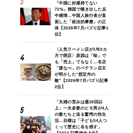
「中国に好感持てない
72%」韓国で噴き出した反
中感情…中国人旅行者が直
面した「政治的摩擦」の正
体【2026年7月バズり記事1
位】
〈人気ラーメン店が1年3カ
月で閉店〉原因は「味」で
も「売上」でもなく…名店
「渡なべ」のベテラン店主
が明かした“想定外の
敵”【2026年7月バズり記事
2位】
「夫婦の営みは週28回以
上」一夫多妻のヒモ男が4人
の妻たちと送る驚愕の性生
活…目標は「子ども54人つ
くって歴史に名を残す」
【2024 記事総合 5位】