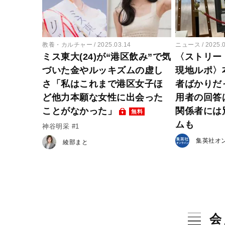
教養・カルチャー
2025.03.14
ニュース
2025.
ミス東大(24)が“港区飲み”で気
〈ストリー
づいた金やルッキズムの虚し
現地ルポ〉
さ「私はこれまで港区女子ほ
者ばかりだ
ど他力本願な女性に出会った
用者の回答
ことがなかった」
関係者には
無料
ムも
神谷明采 #1
集英社オ
綾部まと
会