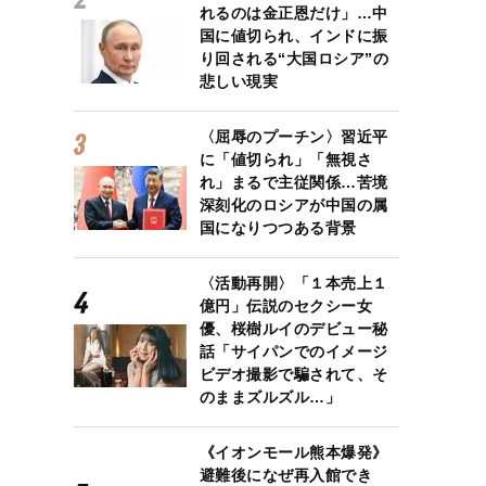
れるのは金正恩だけ」…中
国に値切られ、インドに振
り回される“大国ロシア”の
悲しい現実
〈屈辱のプーチン〉習近平
に「値切られ」「無視さ
れ」まるで主従関係…苦境
深刻化のロシアが中国の属
国になりつつある背景
〈活動再開〉「１本売上１
億円」伝説のセクシー女
優、桜樹ルイのデビュー秘
話「サイパンでのイメージ
ビデオ撮影で騙されて、そ
のままズルズル…」
《イオンモール熊本爆発》
避難後になぜ再入館でき