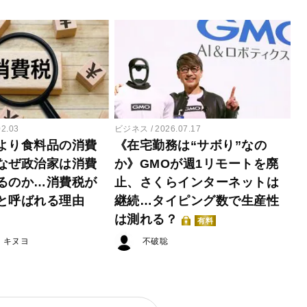
02.03
ビジネス
2026.07.17
より食料品の消費
《在宅勤務は“サボり”なの
なぜ政治家は消費
か》GMOが週1リモートを廃
るのか…消費税が
止、さくらインターネットは
と呼ばれる理由
継続…タイピング数で生産性
は測れる？
有料
・キヌヨ
不破聡