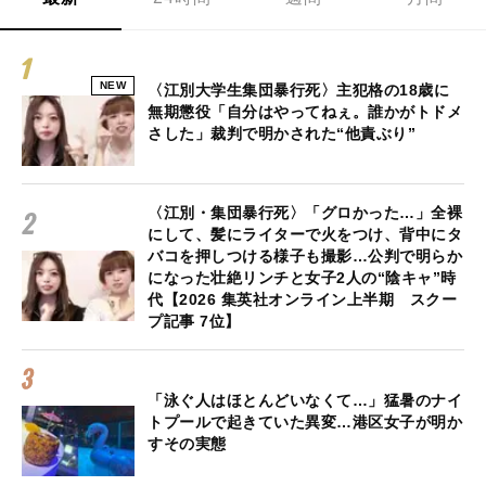
NEW
〈江別大学生集団暴行死〉主犯格の18歳に
無期懲役「自分はやってねぇ。誰かがトドメ
さした」裁判で明かされた“他責ぶり”
〈江別・集団暴行死〉「グロかった…」全裸
にして、髪にライターで火をつけ、背中にタ
バコを押しつける様子も撮影…公判で明らか
になった壮絶リンチと女子2人の“陰キャ”時
代【2026 集英社オンライン上半期 スクー
プ記事 7位】
「泳ぐ人はほとんどいなくて…」猛暑のナイ
トプールで起きていた異変…港区女子が明か
すその実態