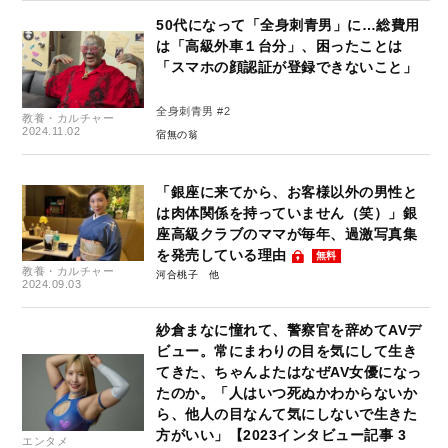
50代になって「全身刺青男」に…総費用
は「高級外車１台分」、困ったことは
「スマホの顔認証が登録できないこと」
全身刺青男 #2
教養・カルチャー
2024.11.02
宿無の翁
「銀座に来てから、お客様以外の男性と
は肉体関係を持っていません（笑）」銀
座高級クラブのママが毎年、過激写真集
を発売している理由
無料
教養・カルチャー
河合桃子
2024.09.03
紗倉まなに憧れて、警察官を辞めてAVデ
ビュー。常にまわりの目を気にして生き
てきた、ちゃんよたはなぜAV女優になっ
たのか。「人はいつ死ぬかわからないか
ら、他人の目なんて気にしないで生きた
方がいい」【2023インタビュー記事 3
エンタメ