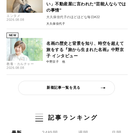
い」不動産屋に言われた“芸能人ならでは
の事情”
エンタメ
大久保佳代子のほどほどな毎日#22
2026.08.08
大久保佳代子
NEW
名画の歴史と背景を知り、時空を超えて
旅をする『旅から生まれた名画』中野京
子 インタビュー
中野京子
教養・カルチャー
2026.08.08
新着記事一覧を見る
記事ランキング
最新
24時間
週間
月間