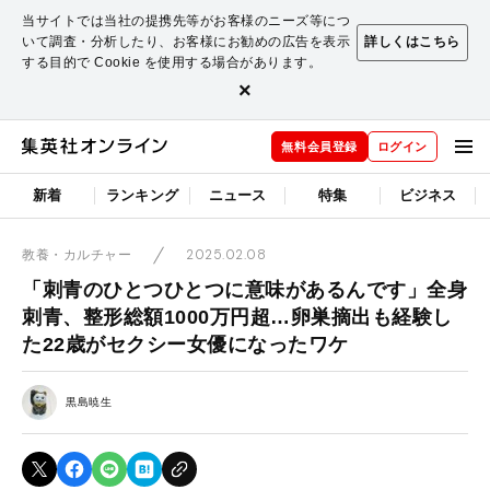
当サイトでは当社の提携先等がお客様のニーズ等につ
いて調査・分析したり、お客様にお勧めの広告を表示
詳しくはこちら
する目的で Cookie を使用する場合があります。
×
無料会員登録
ログイン
新着
ランキング
ニュース
特集
ビジネス
2025.02.08
教養・カルチャー
「刺青のひとつひとつに意味があるんです」全身
刺青、整形総額1000万円超…卵巣摘出も経験し
た22歳がセクシー女優になったワケ
黒島暁生