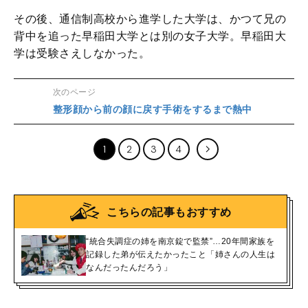
その後、通信制高校から進学した大学は、かつて兄の
背中を追った早稲田大学とは別の女子大学。早稲田大
学は受験さえしなかった。
次のページ
整形顔から前の顔に戻す手術をするまで熱中
1
2
3
4
こちらの記事もおすすめ
“統合失調症の姉を南京錠で監禁”…20年間家族を
記録した弟が伝えたかったこと「姉さんの人生は
なんだったんだろう」