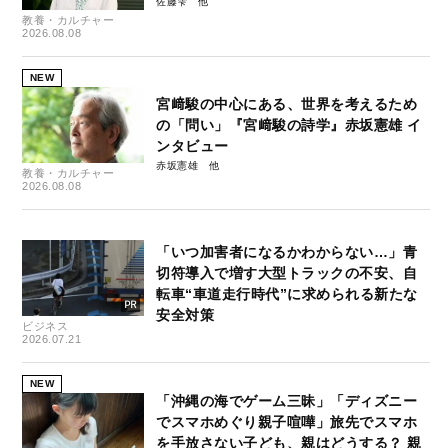
佐藤雫
教養・カルチャー
2026.08.08
NEW
宮﨑駿の中心にある、世界を考えるため
の「問い」『宮﨑駿の詩学』赤坂憲雄 イ
ンタビュー
赤坂憲雄
教養・カルチャー
2026.08.08
「いつ加害者になるかわからない…」青
切符導入で増す大型トラックの不安、自
転車“車道走行時代”に求められる新たな
安全対策
ビジネス
2026.07.21
NEW
「沖縄の海でゲーム三昧」「ディズニー
でスマホめぐり親子喧嘩」旅先でスマホ
を手放さない子ども、親はどうする？ 親