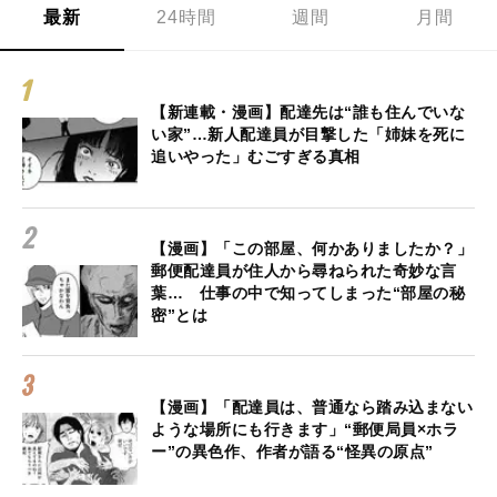
最新
24時間
週間
月間
【新連載・漫画】配達先は“誰も住んでいな
い家”…新人配達員が目撃した「姉妹を死に
追いやった」むごすぎる真相
【漫画】「この部屋、何かありましたか？」
郵便配達員が住人から尋ねられた奇妙な言
葉… 仕事の中で知ってしまった“部屋の秘
密”とは
【漫画】「配達員は、普通なら踏み込まない
ような場所にも行きます」“郵便局員×ホラ
ー”の異色作、作者が語る“怪異の原点”