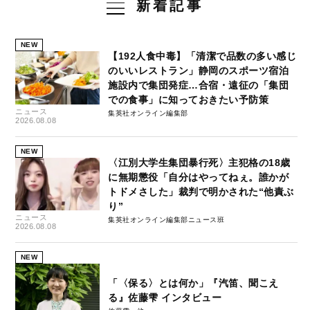
新着記事
NEW
【192人食中毒】「清潔で品数の多い感じ
のいいレストラン」静岡のスポーツ宿泊
施設内で集団発症…合宿・遠征の「集団
での食事」に知っておきたい予防策
ニュース
集英社オンライン編集部
2026.08.08
NEW
〈江別大学生集団暴行死〉主犯格の18歳
に無期懲役「自分はやってねぇ。誰かが
トドメさした」裁判で明かされた“他責ぶ
り”
ニュース
集英社オンライン編集部ニュース班
2026.08.08
NEW
「〈保る〉とは何か」『汽笛、聞こえ
る』佐藤雫 インタビュー