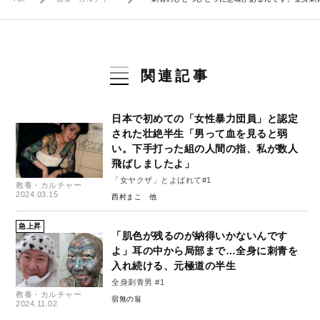
関連記事
日本で初めての「女性暴力団員」と認定
された壮絶半生「男って血を見ると弱
い。下手打った組の人間の指、私が数人
飛ばしましたよ」
「女ヤクザ」とよばれて#1
教養・カルチャー
2024.03.15
西村まこ
急上昇
「肌色が残るのが納得いかないんです
よ」耳の中から局部まで…全身に刺青を
入れ続ける、元極道の半生
全身刺青男 #1
教養・カルチャー
宿無の翁
2024.11.02