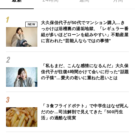
大久保佳代子が50代でマンション購入…き
NEW
っかけは浴槽裏の湯垢地獄、「レギュラー番
組が多いほどローンを組みやすい」不動産屋
に言われた“芸能人ならではの事情”
「私もまだ、こんな感情になるんだ」大久保
佳代子が往復4時間かけて会いに行った“話題
の子猿”…愛犬の老いに重ねた思いとは
「３食フライドポテト」で中学生はなぜ死ん
だのか…司法解剖で見えてきた「500円生
活」の過酷な現実