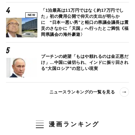
「1泊最高は11万円ではなく約17万円でし
NEW
た」初の費用公開で仰天の支出が明らか
に “日本一悪い男”と軽口の県議会議長は震
災のさなかに「天国」へ行ったとご満悦《福
岡県議会の海外豪遊〉
プーチンの絶望「もはや頼れるのは金正恩だ
け」…中国に値切られ、インドに振り回され
る“大国ロシア”の悲しい現実
ニュースランキングの一覧を見る
漫画ランキング