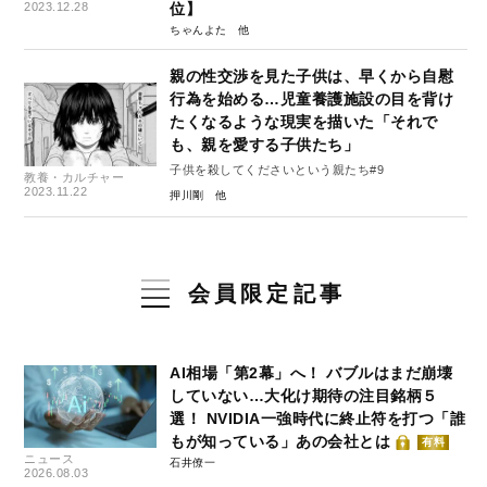
2023.12.28
位】
ちゃんよた
親の性交渉を見た子供は、早くから自慰
行為を始める…児童養護施設の目を背け
たくなるような現実を描いた「それで
も、親を愛する子供たち」
子供を殺してくださいという親たち#9
教養・カルチャー
2023.11.22
押川剛
会員限定記事
AI相場「第2幕」へ！ バブルはまだ崩壊
していない…大化け期待の注目銘柄５
選！ NVIDIA一強時代に終止符を打つ「誰
もが知っている」あの会社とは
有料
ニュース
石井僚一
2026.08.03