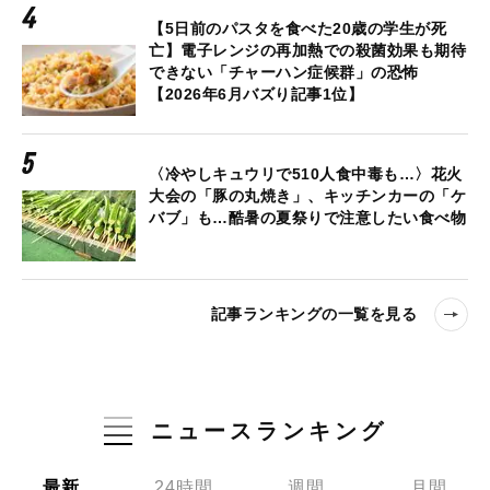
【5日前のパスタを食べた20歳の学生が死
亡】電子レンジの再加熱での殺菌効果も期待
できない「チャーハン症候群」の恐怖
【2026年6月バズり記事1位】
〈冷やしキュウリで510人食中毒も…〉花火
大会の「豚の丸焼き」、キッチンカーの「ケ
バブ」も…酷暑の夏祭りで注意したい食べ物
記事ランキングの一覧を見る
ニュースランキング
最新
24時間
週間
月間