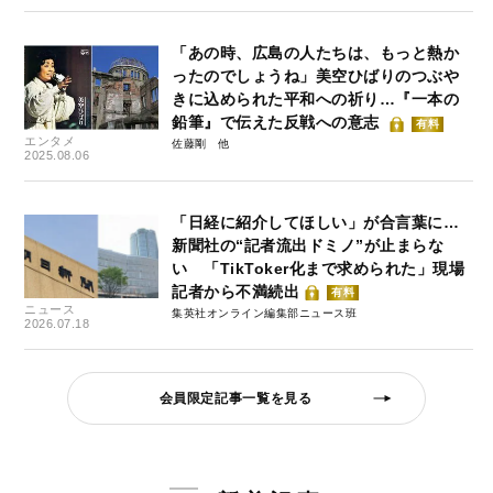
「あの時、広島の人たちは、もっと熱か
ったのでしょうね」美空ひばりのつぶや
きに込められた平和への祈り…『一本の
鉛筆』で伝えた反戦への意志
有料
エンタメ
佐藤剛
2025.08.06
「日経に紹介してほしい」が合言葉に…
新聞社の“記者流出ドミノ”が止まらな
い 「TikToker化まで求められた」現場
記者から不満続出
有料
ニュース
集英社オンライン編集部ニュース班
2026.07.18
会員限定記事一覧を見る