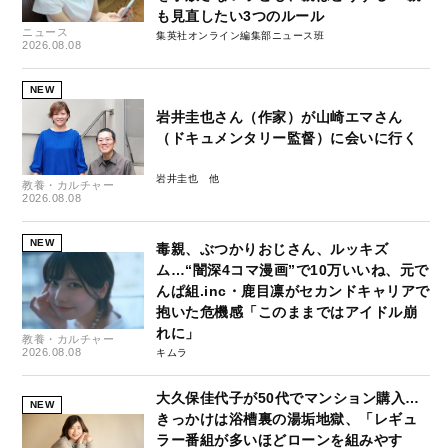
も見直したい3つのルール
ニュース
集英社オンライン編集部ニュース班
2026.08.08
NEW
岩井圭也さん（作家）が山崎エマさん
（ドキュメンタリー監督）に会いに行く
岩井圭也
教養・カルチャー
2026.08.08
NEW
毒親、ぶつかりおじさん、ルッキズ
ム…“闇深4コマ漫画”で10万いいね、元で
んぱ組.inc・鹿目凛がセカンドキャリアで
抱いた危機感「このままではアイドル崩
れに」
教養・カルチャー
2026.08.08
キムラ
大久保佳代子が50代でマンション購入…
NEW
きっかけは浴槽裏の湯垢地獄、「レギュ
ラー番組が多いほどローンを組みやす