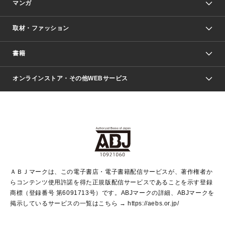
マンガ
取材・ファッション
少年マンガ
週刊少年ジャンプ
書籍
ファッション・美容
青年マンガ
ジャンプSQ.
Seventeen
週刊ヤングジャンプ
オンラインストア・その他WEBサービス
文芸・文庫・総合
芸能・情報・スポーツ
少女マンガ
Vジャンプ
non-no Web
ヤングジャンプ定期購読デジタル
すばる
Myojo
オンラインストア
りぼん
学芸・ノンフィクション・新書
最強ジャンプ
女性マンガ
@BAILA
ヤンジャン＋
小説すばる
週プレNEWS
マーガレット
集英社OTOコンテンツ
集英社 学芸編集部
少年ジャンプ＋
その他WEBサービス
クッキー
ライトノベル・ノベライズ
MAQUIA ONLINE
となりのヤングジャンプ
集英社 文芸ステーション
週プレ グラジャパ！
別冊マーガレット
SHUEISHA MANGA-ART HERITAGE
集英社 ビジネス書
ゼブラック
ココハナ
SHUEISHA ADNAVI
SPUR.JP
集英社Webマガジン Cobalt
グランドジャンプ
web 集英社文庫
キッズ
web Sportiva
マンガMee
ジャンプキャラクターズストア
集英社新書
ジャンプルーキー！
月刊オフィスユー
ＡＢＪマークは、この電子書店・電子書籍配信サービスが、著作権者か
EDITOR'S LAB
LEE
集英社オレンジ文庫
ウルトラジャンプ
青春と読書
パラスポ＋！
らコンテンツ使用許諾を得た正規版配信サービスであることを示す登録
集英社みらい文庫
リマコミ＋
HAPPY PLUS STORE
集英社新書プラス
ジャンプTOON
商標（登録番号 第6091713号）です。ABJマークの詳細、ABJマークを
Marisol
シフォン文庫
アジア人物史
S-KIDS.LAND
マンガMeets
掲示しているサービスの一覧はこちら →
https://aebs.or.jp/
shueisha vox
よみタイ
S-MANGA
Web éclat
ダッシュエックス文庫
LEEマルシェ