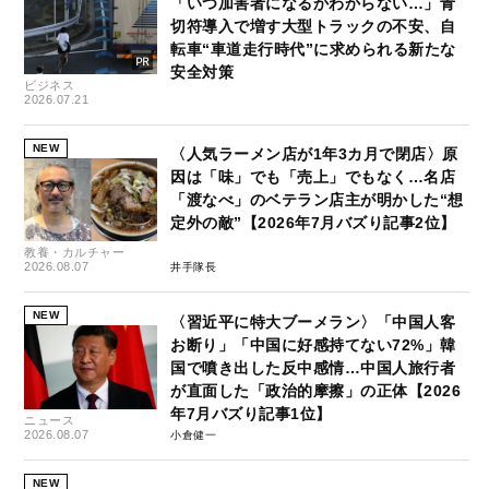
「いつ加害者になるかわからない…」青
切符導入で増す大型トラックの不安、自
転車“車道走行時代”に求められる新たな
安全対策
ビジネス
2026.07.21
NEW
〈人気ラーメン店が1年3カ月で閉店〉原
因は「味」でも「売上」でもなく…名店
「渡なべ」のベテラン店主が明かした“想
定外の敵”【2026年7月バズり記事2位】
教養・カルチャー
2026.08.07
井手隊長
NEW
〈習近平に特大ブーメラン〉「中国人客
お断り」「中国に好感持てない72%」韓
国で噴き出した反中感情…中国人旅行者
が直面した「政治的摩擦」の正体【2026
年7月バズり記事1位】
ニュース
2026.08.07
小倉健一
NEW