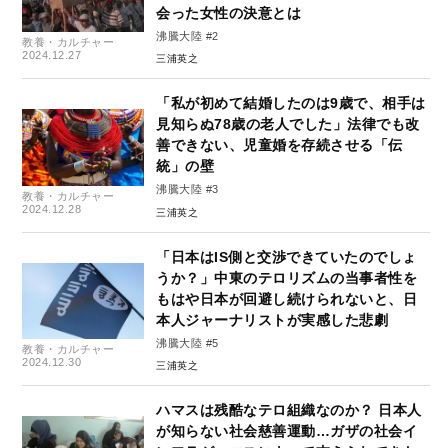
会った女性の決意とは
沸騰大陸 #2
教養・カルチャー
2024.12.27
三浦英之
「私が初めて結婚したのは9歳で、相手は
見知らぬ78歳の老人でした」法律でも改
善できない、児童婚を存続させる「伝
統」の壁
沸騰大陸 #3
教養・カルチャー
2024.12.28
三浦英之
「日本はIS側と交渉できていたのでしょ
うか？」中東のテロリズムの当事者性を
もはや日本が回避し続けられないと、日
本人ジャーナリストが実感した悲劇
沸騰大陸 #5
教養・カルチャー
2024.12.30
三浦英之
ハマスは残酷なテロ組織なのか？ 日本人
が知らない社会慈善運動…ガザの社会イ