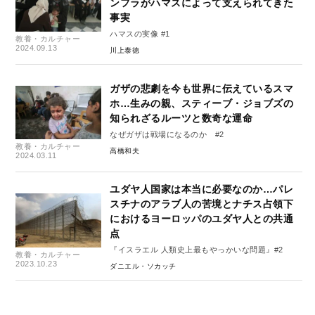
ンフラがハマスによって支えられてきた
事実
ハマスの実像 #1
教養・カルチャー
2024.09.13
川上泰徳
ガザの悲劇を今も世界に伝えているスマ
ホ…生みの親、スティーブ・ジョブズの
知られざるルーツと数奇な運命
なぜガザは戦場になるのか #2
教養・カルチャー
高橋和夫
2024.03.11
ユダヤ人国家は本当に必要なのか…パレ
スチナのアラブ人の苦境とナチス占領下
におけるヨーロッパのユダヤ人との共通
点
『イスラエル 人類史上最もやっかいな問題』#2
教養・カルチャー
2023.10.23
ダニエル・ソカッチ