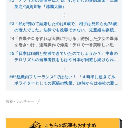
#1
「アフリカの実情を伝える、むきだしの喜怒哀楽」三浦
英之×須賀川拓『沸騰大陸』
#3
「私が初めて結婚したのは9歳で、相手は見知らぬ78歳
の老人でした」法律でも改善できない、児童婚を存続さ
せる「伝統」の壁
#4
「自爆テロをすれば天国に行ける」誘拐した少女の爆弾
を巻きつけ、遠隔操作で爆発「テロで一番美味しい思い
をしているのは…」
#5
「日本はIS側と交渉できていたのでしょうか？」中東の
テロリズムの当事者性をもはや日本が回避し続けられな
いと、日本人ジャーナリストが実感した悲劇
#8
“組織内フリーランス”ではない！ 「４時半に起きてル
ポライターとしての原稿の執筆。10時からは会社の勤務
時間」二刀流記者の創作アウトプット術
教養・カルチャー
こちらの記事もおすすめ