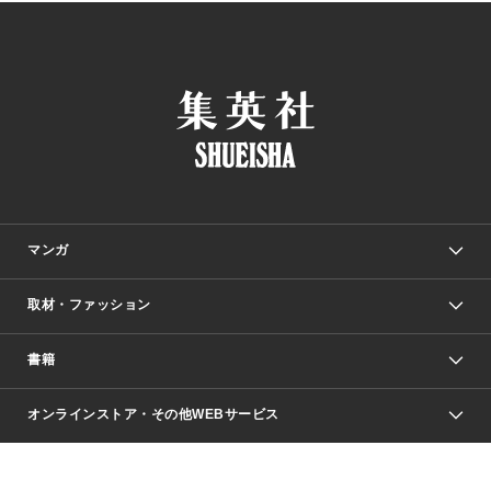
マンガ
取材・ファッション
少年マンガ
週刊少年ジャンプ
書籍
ファッション・美容
青年マンガ
ジャンプSQ.
Seventeen
週刊ヤングジャンプ
オンラインストア・その他WEBサービス
文芸・文庫・総合
芸能・情報・スポーツ
少女マンガ
Vジャンプ
non-no Web
ヤングジャンプ定期購読デジタル
すばる
Myojo
オンラインストア
りぼん
学芸・ノンフィクション・新書
最強ジャンプ
女性マンガ