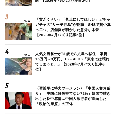
敵”【2026年7月バズり記事2位】
「貧乏くさい」「禁止にしてほしい」ガチャ
NEW
ガチャの“サーチ行為”が物議 SNSで賛否真
っ二つ、店舗側が明かした意外な本音
【2026年7月バズり記事5位】
人気女流雀士が31歳で八丈島へ移住…家賃
NEW
15万円→3万円、1K→4LDK「東京では壊れ
てしまうと…」【2026年7月バズり記事3
位】
〈習近平に特大ブーメラン〉「中国人客お断
り」「中国に好感持てない72%」韓国で噴き
出した反中感情…中国人旅行者が直面した
「政治的摩擦」の正体