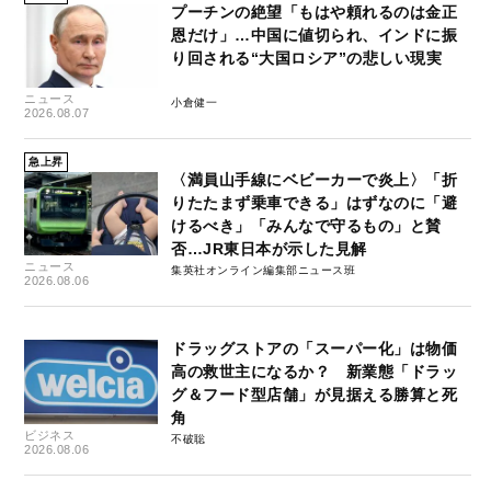
プーチンの絶望「もはや頼れるのは金正
恩だけ」…中国に値切られ、インドに振
り回される“大国ロシア”の悲しい現実
ニュース
小倉健一
2026.08.07
急上昇
〈満員山手線にベビーカーで炎上〉「折
りたたまず乗車できる」はずなのに「避
けるべき」「みんなで守るもの」と賛
否…JR東日本が示した見解
ニュース
集英社オンライン編集部ニュース班
2026.08.06
ドラッグストアの「スーパー化」は物価
高の救世主になるか？ 新業態「ドラッ
グ＆フード型店舗」が見据える勝算と死
角
ビジネス
不破聡
2026.08.06