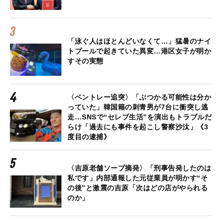
「泳ぐ人はほとんどいなくて…」猛暑のナイ
トプールで起きていた異変…港区女子が明か
すその実態
〈ベントレー追突〉「ぶつかる可能性は分か
っていた」韓国籍の刺青男が7台に衝突し逃
走…SNSで“セレブ生活”を演出もトラブルだ
らけ「過去にも事件を起こし警察沙汰」《3
度目の逮捕》
〈吉原老舗ソープ摘発〉「刑事告発したのは
私です」内部通報した元従業員が明かす“そ
の後”と激震の吉原「次はどの店がやられる
のか」