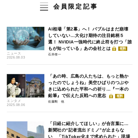
会員限定記事
AI相場「第2幕」へ！ バブルはまだ崩壊
していない…大化け期待の注目銘柄５
選！ NVIDIA一強時代に終止符を打つ「誰
もが知っている」あの会社とは
有料
ニュース
石井僚一
2026.08.03
「あの時、広島の人たちは、もっと熱か
ったのでしょうね」美空ひばりのつぶや
きに込められた平和への祈り…『一本の
鉛筆』で伝えた反戦への意志
有料
エンタメ
佐藤剛
2025.08.06
「日経に紹介してほしい」が合言葉に…
新聞社の“記者流出ドミノ”が止まらな
い 「TikToker化まで求められた」現場