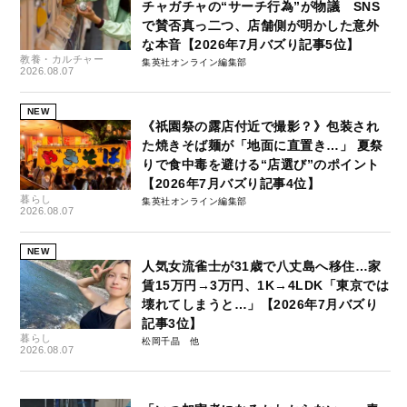
チャガチャの“サーチ行為”が物議 SNS
で賛否真っ二つ、店舗側が明かした意外
な本音【2026年7月バズり記事5位】
教養・カルチャー
集英社オンライン編集部
2026.08.07
NEW
《祇園祭の露店付近で撮影？》包装され
た焼きそば麺が「地面に直置き…」 夏祭
りで食中毒を避ける“店選び”のポイント
【2026年7月バズり記事4位】
暮らし
集英社オンライン編集部
2026.08.07
NEW
人気女流雀士が31歳で八丈島へ移住…家
賃15万円→3万円、1K→4LDK「東京では
壊れてしまうと…」【2026年7月バズり
記事3位】
暮らし
松岡千晶
2026.08.07