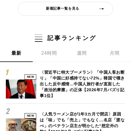
新着記事一覧を見る
記事ランキング
最新
24時間
週間
月間
〈習近平に特大ブーメラン〉「中国人客お断
NEW
り」「中国に好感持てない72%」韓国で噴き
出した反中感情…中国人旅行者が直面した
「政治的摩擦」の正体【2026年7月バズり記
事1位】
〈人気ラーメン店が1年3カ月で閉店〉原因
NEW
は「味」でも「売上」でもなく…名店「渡な
べ」のベテラン店主が明かした“想定外の