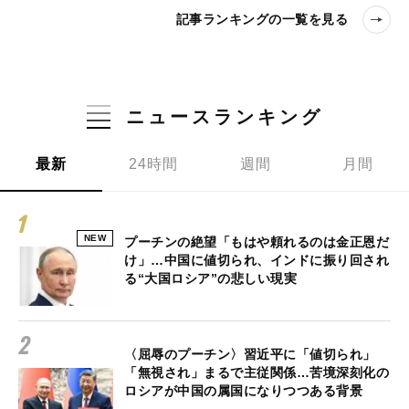
記事ランキングの一覧を見る
ニュースランキング
最新
24時間
週間
月間
NEW
プーチンの絶望「もはや頼れるのは金正恩だ
け」…中国に値切られ、インドに振り回され
る“大国ロシア”の悲しい現実
〈屈辱のプーチン〉習近平に「値切られ」
「無視され」まるで主従関係…苦境深刻化の
ロシアが中国の属国になりつつある背景