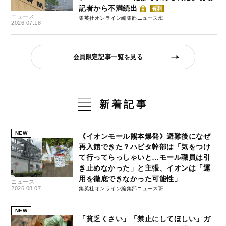
記者から不満続出
有料
ニュース
集英社オンライン編集部ニュース班
2026.07.18
会員限定記事一覧を見る
新着記事
NEW
《イオンモール熊本爆発》避難後になぜ
再入館できた？ハビタ幹部は「気をつけ
て行ってらっしゃいと…モール職員は引
き止めなかった」と主張、イオンは「運
用を徹底できなかった可能性」
ニュース
2026.08.07
集英社オンライン編集部ニュース班
NEW
「貧乏くさい」「禁止にしてほしい」ガ