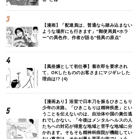
【漫画】「配達員は、普通なら踏み込まない
ような場所にも行きます」“郵便局員×ホラ
ー”の異色作、作者が語る“怪異の原点”
【風俗嬢として初仕事】着衣即を要求され
て、OKしたもののお客さまにマジギレした
理由は!? (4)
【漫画あり】浴室で日本刀を振るひきこもり
少年の末路。「ひきこもりは精神疾患」とい
うことを伝えないのは、自治体や国の責任逃
れでしかない。「今後はメンタルヘルスの人
たちへの対応が得意な地域と苦手な地域に分
かれます。そもそも精神科病院が機能してい
ない東京は、それが最も苦手な街でしょう