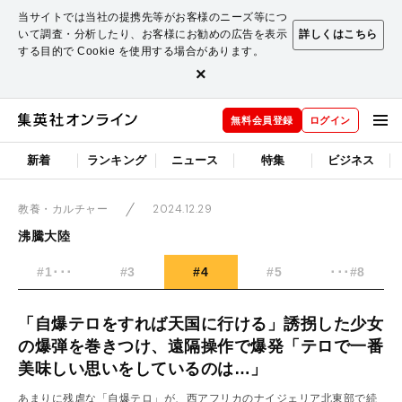
当サイトでは当社の提携先等がお客様のニーズ等につ
いて調査・分析したり、お客様にお勧めの広告を表示
詳しくはこちら
する目的で Cookie を使用する場合があります。
×
無料会員登録
ログイン
新着
ランキング
ニュース
特集
ビジネス
2024.12.29
教養・カルチャー
沸騰大陸
#1･･･
#3
#4
#5
･･･#8
「自爆テロをすれば天国に行ける」誘拐した少女
の爆弾を巻きつけ、遠隔操作で爆発「テロで一番
美味しい思いをしているのは…」
あまりに残虐な「自爆テロ」が、西アフリカのナイジェリア北東部で続