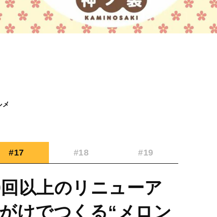
ルメ
#17
#18
#19
20回以上のリニューア
がけでつくる“メロン