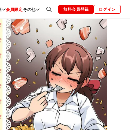
無料会員登録
ログイン
画
会員限定
その他
ファッション
恋愛・結婚
編集部
お知らせ