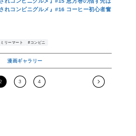
れコンビニグルメ』#15 恵方巻の指す先は
れコンビニグルメ』#16 コーヒー初心者奮
ァミリーマート
#コンビニ
漫画ギャラリー
ジ
2
3
4