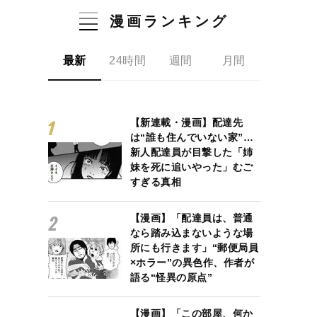
漫画ランキング
最新
24時間
週間
月間
【新連載・漫画】配達先
は“誰も住んでいない家”…
新人配達員が目撃した「姉
妹を死に追いやった」むご
すぎる真相
【漫画】「配達員は、普通
なら踏み込まないような場
所にも行きます」“郵便局員
×ホラー”の異色作、作者が
語る“怪異の原点”
【漫画】「この部屋、何か