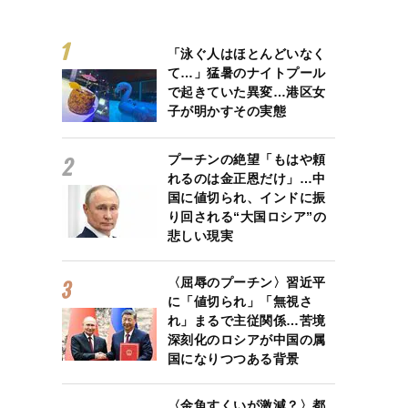
「泳ぐ人はほとんどいなく
て…」猛暑のナイトプール
で起きていた異変…港区女
子が明かすその実態
プーチンの絶望「もはや頼
れるのは金正恩だけ」…中
国に値切られ、インドに振
り回される“大国ロシア”の
悲しい現実
〈屈辱のプーチン〉習近平
に「値切られ」「無視さ
れ」まるで主従関係…苦境
深刻化のロシアが中国の属
国になりつつある背景
〈金魚すくいが激減？〉都