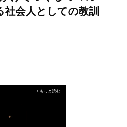
る社会人としての教訓
もっと読む
arrow_forward_ios