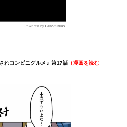
Powered by 
GliaStudios
M
u
t
されコンビニグルメ』第17話
（漫画を読む
e