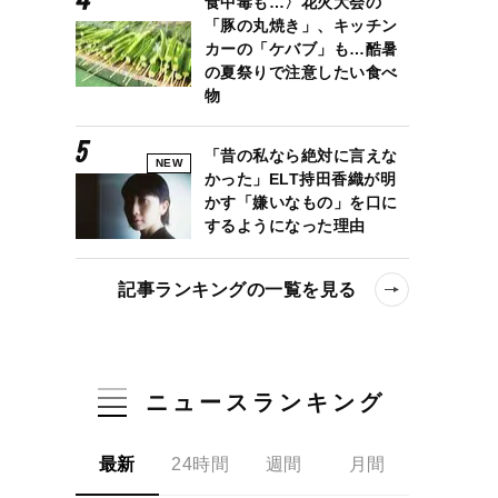
食中毒も…〉花火大会の
「豚の丸焼き」、キッチン
カーの「ケバブ」も…酷暑
の夏祭りで注意したい食べ
物
「昔の私なら絶対に言えな
NEW
かった」ELT持田香織が明
かす「嫌いなもの」を口に
するようになった理由
記事ランキングの一覧を見る
ニュースランキング
最新
24時間
週間
月間