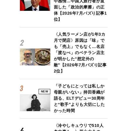
中感情…中国人旅行者が直
面した「政治的摩擦」の正
体【2026年7月バズり記事1
位】
〈人気ラーメン店が1年3カ
月で閉店〉原因は「味」で
も「売上」でもなく…名店
「渡なべ」のベテラン店主
が明かした“想定外の
敵”【2026年7月バズり記事
2位】
「子どもにとっては私しか
NEW
母親がいない」持田香織が
語る、ELTデビュー30周年
と“歌手”よりも大切にした
かった時間
〈冷やしキュウリで510人