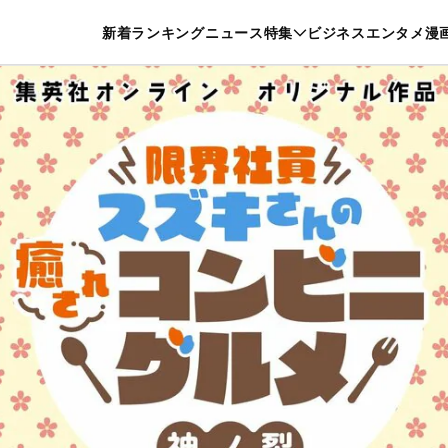
特集一覧を見る
漫画一覧を見る
新着
ランキング
ニュース
特集
ビジネス
エンタメ
漫
養・カルチャー
暮らし
スポーツ
ヘルスケア
美容
グルメ