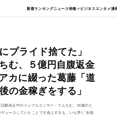
特集一覧を見る
漫画一覧を見る
新着
ランキング
ニュース
特集
ビジネス
エンタメ
漫
養・カルチャー
暮らし
スポーツ
ヘルスケア
美容
グルメ
にプライド捨てた」
ちむ、５億円自腹返金
アカに綴った葛藤「道
後の金稼ぎをする」
限活動休止中のインフルエンサー・てんちむ。26歳のと
ロデュースしていたことで大炎上するも、いち早く“全額