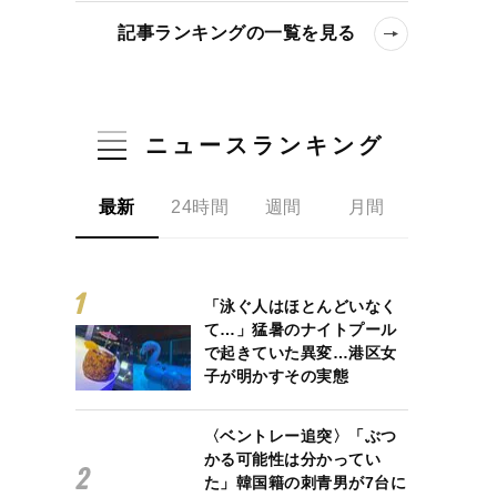
記事ランキングの一覧を見る
ニュースランキング
最新
24時間
週間
月間
「泳ぐ人はほとんどいなく
て…」猛暑のナイトプール
で起きていた異変…港区女
子が明かすその実態
〈ベントレー追突〉「ぶつ
かる可能性は分かってい
た」韓国籍の刺青男が7台に