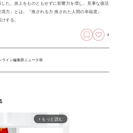
済した。炎上をものともせずに影響力を増し、見事な復活
境力」とは。『推される力 推された人間の幸福度』
届けする。
4
ンライン編集部ニュース班
１
もっと読む
arrow_forward_ios