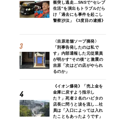
衝突し逃走…SNSで“セレブ
生活”を演出もトラブルだら
け「過去にも事件を起こし
警察沙汰」《3度目の逮捕》
〈吉原老舗ソープ摘発〉
「刑事告発したのは私で
す」内部通報した元従業員
が明かす“その後”と激震の
吉原「次はどの店がやられ
るのか」
《イオン爆発》「売上金を
金庫に戻すよう指示し
た？」死者２名のハビタの
店長に問うと涙を流し…社
員は「入口によっては入れ
たこともあったようです」