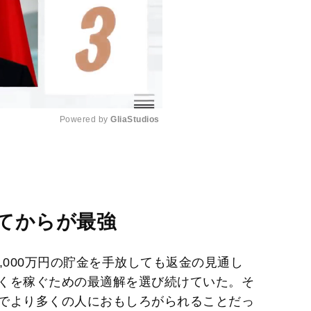
Powered by 
GliaStudios
M
u
t
e
てからが最強
,000万円の貯金を手放しても返金の見通し
くを稼ぐための最適解を選び続けていた。そ
でより多くの人におもしろがられることだっ