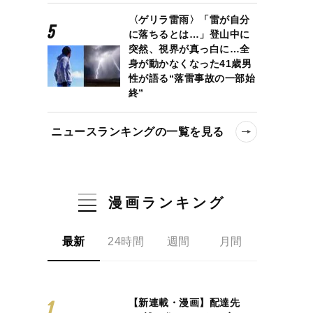
〈ゲリラ雷雨〉「雷が自分
に落ちるとは…」登山中に
突然、視界が真っ白に…全
身が動かなくなった41歳男
性が語る“落雷事故の一部始
終”
ニュースランキングの一覧を見る
漫画ランキング
最新
24時間
週間
月間
【新連載・漫画】配達先