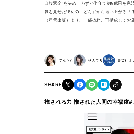
自腹返金”を決め、わずか半年で約5億円を完
劇を見せた彼女の、どん底から這い上がる「逆
（星天出版）より、一部抜粋、再構成してお
てんちむ
秋カヲリ
集英社オ
SHARE
推される力 推された人間の幸福度#