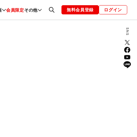
無料会員登録
ログイン
画
会員限定
その他
ファッション
恋愛・結婚
編集部
お知らせ