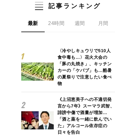
記事ランキング
最新
24時間
週間
月間
〈冷やしキュウリで510人
食中毒も…〉花火大会の
「豚の丸焼き」、キッチン
カーの「ケバブ」も…酷暑
の夏祭りで注意したい食べ
物
《上沼恵美子への不適切発
言から7年》スーマラ武智、
誹謗中傷で酒量が増加…
「酒と薬を一緒に飲んでい
た」アルコール依存症の
日々を告白