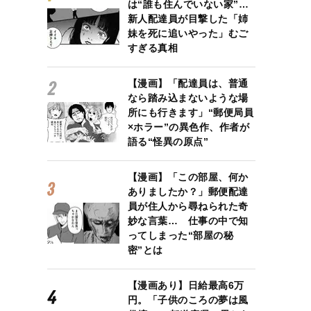
は“誰も住んでいない家”…
新人配達員が目撃した「姉
妹を死に追いやった」むご
すぎる真相
【漫画】「配達員は、普通
なら踏み込まないような場
所にも行きます」“郵便局員
×ホラー”の異色作、作者が
語る“怪異の原点”
【漫画】「この部屋、何か
ありましたか？」郵便配達
員が住人から尋ねられた奇
妙な言葉… 仕事の中で知
ってしまった“部屋の秘
密”とは
【漫画あり】日給最高6万
円。「子供のころの夢は風