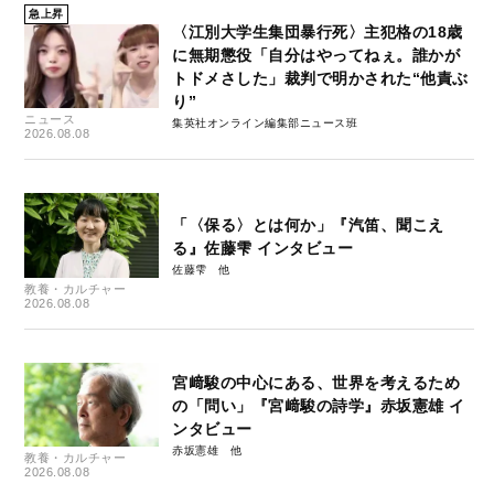
急上昇
〈江別大学生集団暴行死〉主犯格の18歳
に無期懲役「自分はやってねぇ。誰かが
トドメさした」裁判で明かされた“他責ぶ
り”
ニュース
集英社オンライン編集部ニュース班
2026.08.08
「〈保る〉とは何か」『汽笛、聞こえ
る』佐藤雫 インタビュー
佐藤雫
教養・カルチャー
2026.08.08
宮﨑駿の中心にある、世界を考えるため
の「問い」『宮﨑駿の詩学』赤坂憲雄 イ
ンタビュー
赤坂憲雄
教養・カルチャー
2026.08.08