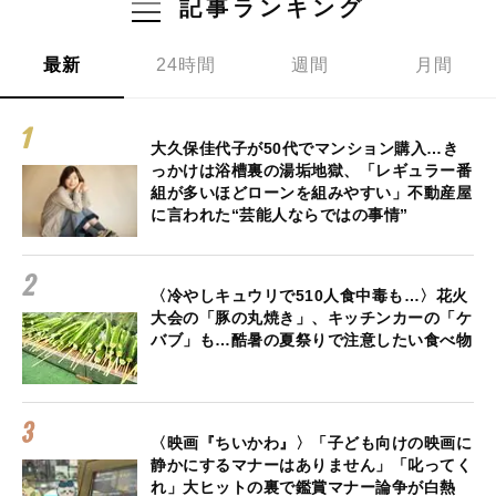
記事ランキング
最新
24時間
週間
月間
大久保佳代子が50代でマンション購入…き
っかけは浴槽裏の湯垢地獄、「レギュラー番
組が多いほどローンを組みやすい」不動産屋
に言われた“芸能人ならではの事情”
〈冷やしキュウリで510人食中毒も…〉花火
大会の「豚の丸焼き」、キッチンカーの「ケ
バブ」も…酷暑の夏祭りで注意したい食べ物
〈映画『ちいかわ』〉「子ども向けの映画に
静かにするマナーはありません」「叱ってく
れ」大ヒットの裏で鑑賞マナー論争が白熱