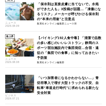
「保冷剤は直接皮膚に当てないで。水疱
ができた人も」X投稿が話題…「凍傷にな
るリスク」メーカーが呼びかける保冷剤
の“本来の用途”と注意点
ニュース
集英社オンライン編集部ニュース班
2026.08.09
急上昇
【バイキング192人食中毒】「清潔で品数
の多い感じのいいレストラン」静岡のス
ポーツ宿泊施設内で集団発症…合宿・遠
征の「集団での食事」に知っておきたい
予防策
ニュース
2026.08.08
集英社オンライン編集部
「いつ加害者になるかわからない…」青
切符導入で増す大型トラックの不安、自
転車“車道走行時代”に求められる新たな
安全対策
ビジネス
2026.07.21