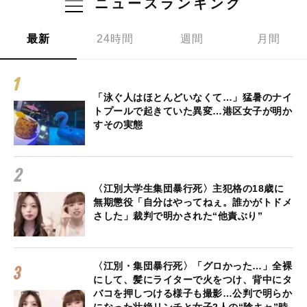
ニュースランキング
最新
24時間
週間
月間
「泳ぐ人はほとんどいなくて…」猛暑のナイ
トプールで起きていた異変…港区女子が明か
すその実態
〈江別大学生集団暴行死〉主犯格の18歳に
無期懲役「自分はやってねぇ。誰かがトドメ
さした」裁判で明かされた“他責ぶり”
〈江別・集団暴行死〉「グロかった…」全裸
にして、髪にライターで火をつけ、背中にタ
バコを押しつける様子も撮影…公判で明らか