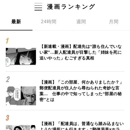
漫画ランキング
最新
24時間
週間
月間
【新連載・漫画】配達先は“誰も住んでいな
い家”…新人配達員が目撃した「姉妹を死に
追いやった」むごすぎる真相
【漫画】「この部屋、何かありましたか？」
郵便配達員が住人から尋ねられた奇妙な言
葉… 仕事の中で知ってしまった“部屋の秘
密”とは
【漫画】「配達員は、普通なら踏み込まない
ような場所にも行きます」“郵便局員×ホラ