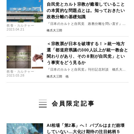
自民党とカルト宗教が癒着していること
の本質的な問題点とは。知っておきたい
政教分離の基礎知識
『日本のカルトと自民党 政教分離を問い直す』よ
教養・カルチャー
り
2023.04.21
橋爪大三郎
＜宗教票が日本を破壊する！＞統一地方
選「都道府県議の300人以上が統一教会と
関わりがあり、その８割が自民党」とい
う事実をどう見るか
『日本のカルトと自民党』刊行記念対談 橋爪大三
教養・カルチャー
郎×有田芳生
2023.03.28
橋爪大三郎
会員限定記事
AI相場「第2幕」へ！ バブルはまだ崩壊
していない…大化け期待の注目銘柄５