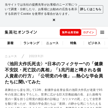
当サイトでは当社の提携先等がお客様のニーズ等につ
いて調査・分析したり、お客様にお勧めの広告を表示
詳しくはこちら
する目的で Cookie を使用する場合があります。
×
無料会員登録
ログイン
新着
ランキング
ニュース
特集
ビジネス
2023.11.21
ニュース
〈池田大作氏死去〉“日本のフィクサー”の「健康
不安説・死亡説の真相」「1兆円超と噂される個
人資産の行方」「公明党の今後」…熱心な学会員
たちに聞いてみた
表舞台から姿を消して13年、創価学会名誉会長の池田大作氏が老衰で95
年の生涯に幕を下ろした。世界に広がる巨大宗教組織の長、また政権与
党の一翼を担う公明党の創設者の訃報は「カリスマの死」として全世界
を駆け巡ったが、現役の学会員たちは「老師」の静かな死にうろたえる