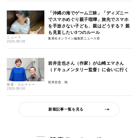
「沖縄の海でゲーム三昧」「ディズニー
でスマホめぐり親子喧嘩」旅先でスマホ
を手放さない子ども、親はどうする？ 親
も見直したい3つのルール
ニュース
集英社オンライン編集部ニュース班
2026.08.08
岩井圭也さん（作家）が山崎エマさん
（ドキュメンタリー監督）に会いに行く
岩井圭也
教養・カルチャー
2026.08.08
新着記事一覧を見る