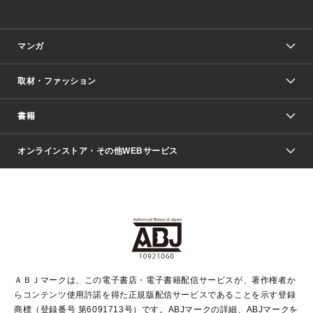
マンガ
取材・ファッション
少年マンガ
週刊少年ジャンプ
書籍
ファッション・美容
青年マンガ
ジャンプSQ.
Seventeen
週刊ヤングジャンプ
オンラインストア・その他WEBサービス
文芸・文庫・総合
芸能・情報・スポーツ
少女マンガ
Vジャンプ
non-no Web
ヤングジャンプ定期購読デジタル
すばる
Myojo
オンラインストア
りぼん
学芸・ノンフィクション・新書
最強ジャンプ
女性マンガ
@BAILA
ヤンジャン＋
小説すばる
週プレNEWS
マーガレット
集英社OTOコンテンツ
集英社 学芸編集部
少年ジャンプ＋
その他WEBサービス
クッキー
ライトノベル・ノベライズ
MAQUIA ONLINE
となりのヤングジャンプ
集英社 文芸ステーション
週プレ グラジャパ！
別冊マーガレット
SHUEISHA MANGA-ART HERITAGE
集英社 ビジネス書
ゼブラック
ココハナ
SHUEISHA ADNAVI
SPUR.JP
集英社Webマガジン Cobalt
グランドジャンプ
web 集英社文庫
キッズ
web Sportiva
マンガMee
ジャンプキャラクターズストア
集英社新書
ジャンプルーキー！
月刊オフィスユー
ＡＢＪマークは、この電子書店・電子書籍配信サービスが、著作権者か
EDITOR'S LAB
LEE
集英社オレンジ文庫
ウルトラジャンプ
青春と読書
パラスポ＋！
らコンテンツ使用許諾を得た正規版配信サービスであることを示す登録
集英社みらい文庫
リマコミ＋
HAPPY PLUS STORE
集英社新書プラス
ジャンプTOON
商標（登録番号 第6091713号）です。ABJマークの詳細、ABJマークを
Marisol
シフォン文庫