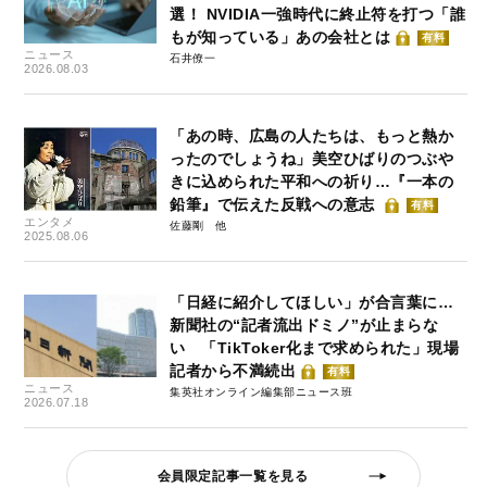
選！ NVIDIA一強時代に終止符を打つ「誰
もが知っている」あの会社とは
有料
ニュース
石井僚一
2026.08.03
「あの時、広島の人たちは、もっと熱か
ったのでしょうね」美空ひばりのつぶや
きに込められた平和への祈り…『一本の
鉛筆』で伝えた反戦への意志
有料
エンタメ
佐藤剛
2025.08.06
「日経に紹介してほしい」が合言葉に…
新聞社の“記者流出ドミノ”が止まらな
い 「TikToker化まで求められた」現場
記者から不満続出
有料
ニュース
集英社オンライン編集部ニュース班
2026.07.18
会員限定記事一覧を見る