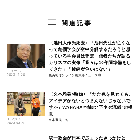
関連記事
〈池田大作氏死去〉「池田先生が亡くな
って創価学会が空中分解するだろうと思
っている学会員は皆無」信者たちが語る
カリスマの実像「我々は10年間準備をし
てきた」「後継者争いはない」
ニュース
2023.11.20
集英社オンライン編集部ニュース班
〈久本雅美×喰始〉「ただ裸を見せても、
アイデアがないとつまんないじゃないで
すか」WAHAHA本舗の“下ネタ流儀”の極
意
エンタメ
久本雅美
2023.03.25
統一教会が日本で広まったきっかけと、