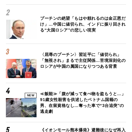
プーチンの絶望「もはや頼れるのは金正恩だ
け」…中国に値切られ、インドに振り回され
る“大国ロシア”の悲しい現実
〈屈辱のプーチン〉習近平に「値切られ」
「無視され」まるで主従関係…苦境深刻化の
ロシアが中国の属国になりつつある背景
≪飯能≫「腹が減って食べ物を盗もうと…」
NEW
91歳女性殺害を供述したベトナム国籍の
男、在留資格なし…奪った車で“3台追突”の
逃走劇
《イオンモール熊本爆発》避難後になぜ再入