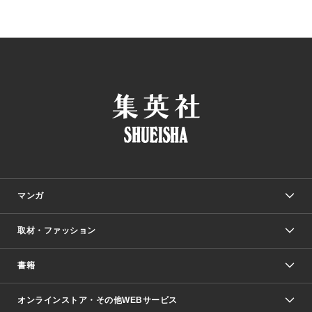
マンガ
取材・ファッション
少年マンガ
週刊少年ジャンプ
書籍
ファッション・美容
青年マンガ
ジャンプSQ.
Seventeen
週刊ヤングジャンプ
オンラインストア・その他WEBサービス
文芸・文庫・総合
芸能・情報・スポーツ
少女マンガ