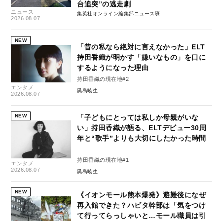
台追突”の逃走劇
ニュース
集英社オンライン編集部ニュース班
2026.08.07
NEW
「昔の私なら絶対に言えなかった」ELT
持田香織が明かす「嫌いなもの」を口に
するようになった理由
持田香織の現在地#2
エンタメ
黒島暁生
2026.08.07
NEW
「子どもにとっては私しか母親がいな
い」持田香織が語る、ELTデビュー30周
年と“歌手”よりも大切にしたかった時間
持田香織の現在地#1
エンタメ
2026.08.07
黒島暁生
NEW
《イオンモール熊本爆発》避難後になぜ
再入館できた？ハビタ幹部は「気をつけ
て行ってらっしゃいと…モール職員は引