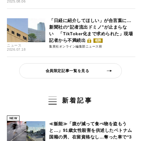
2025.08.06
「日経に紹介してほしい」が合言葉に…
新聞社の“記者流出ドミノ”が止まらな
い 「TikToker化まで求められた」現場
記者から不満続出
有料
ニュース
集英社オンライン編集部ニュース班
2026.07.18
会員限定記事一覧を見る
新着記事
NEW
≪飯能≫「腹が減って食べ物を盗もう
と…」91歳女性殺害を供述したベトナム
国籍の男、在留資格なし…奪った車で“3