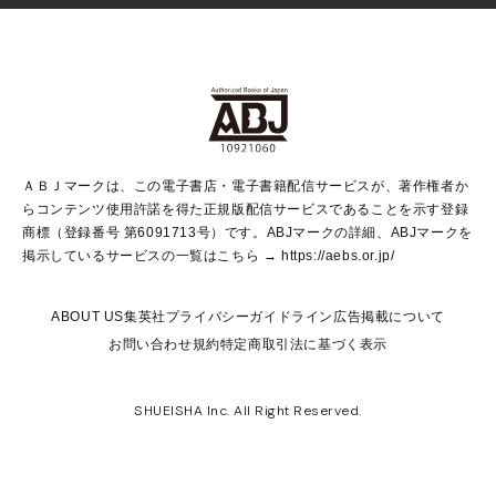
Vジャンプ
non-no Web
ヤングジャンプ定期購読デジタル
すばる
Myojo
オンラインストア
りぼん
学芸・ノンフィクション・新書
最強ジャンプ
女性マンガ
@BAILA
ヤンジャン＋
小説すばる
週プレNEWS
マーガレット
集英社OTOコンテンツ
集英社 学芸編集部
少年ジャンプ＋
その他WEBサービス
クッキー
ライトノベル・ノベライズ
MAQUIA ONLINE
となりのヤングジャンプ
集英社 文芸ステーション
週プレ グラジャパ！
別冊マーガレット
SHUEISHA MANGA-ART HERITAGE
集英社 ビジネス書
ゼブラック
ココハナ
SHUEISHA ADNAVI
SPUR.JP
集英社Webマガジン Cobalt
グランドジャンプ
web 集英社文庫
キッズ
web Sportiva
マンガMee
ジャンプキャラクターズストア
集英社新書
ジャンプルーキー！
月刊オフィスユー
ＡＢＪマークは、この電子書店・電子書籍配信サービスが、著作権者か
EDITOR'S LAB
LEE
集英社オレンジ文庫
ウルトラジャンプ
青春と読書
パラスポ＋！
らコンテンツ使用許諾を得た正規版配信サービスであることを示す登録
集英社みらい文庫
リマコミ＋
HAPPY PLUS STORE
集英社新書プラス
ジャンプTOON
商標（登録番号 第6091713号）です。ABJマークの詳細、ABJマークを
Marisol
シフォン文庫
アジア人物史
S-KIDS.LAND
マンガMeets
掲示しているサービスの一覧はこちら →
https://aebs.or.jp/
shueisha vox
よみタイ
S-MANGA
Web éclat
ダッシュエックス文庫
LEEマルシェ
kotoba
集英社ジャンプリミックス
ABOUT US
集英社プライバシーガイドライン
広告掲載について
T JAPAN:The New York Times Style Magazine
JUMP j BOOKS
お問い合わせ
規約
特定商取引法に基づく表示
SHOP Marisol
e!集英社
集英社コミック文庫
集英社女性誌ポータル
éclat premium
imidas
MEN'S NON-NO WEB
SHUEISHA Inc. All Right Reserved.
mirabella
UOMO
mirabella homme