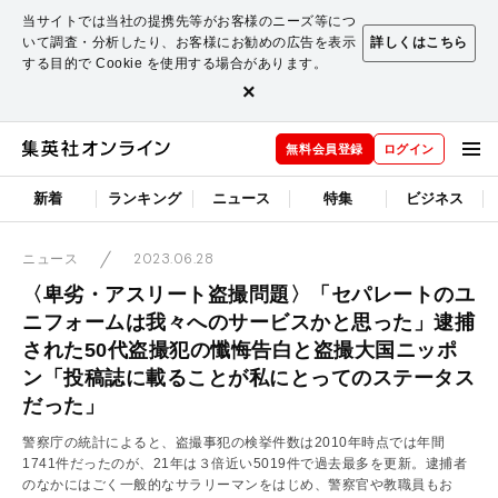
当サイトでは当社の提携先等がお客様のニーズ等につ
いて調査・分析したり、お客様にお勧めの広告を表示
詳しくはこちら
する目的で Cookie を使用する場合があります。
×
無料会員登録
ログイン
新着
ランキング
ニュース
特集
ビジネス
2023.06.28
ニュース
〈卑劣・アスリート盗撮問題〉「セパレートのユ
ニフォームは我々へのサービスかと思った」逮捕
された50代盗撮犯の懺悔告白と盗撮大国ニッポ
ン「投稿誌に載ることが私にとってのステータス
だった」
警察庁の統計によると、盗撮事犯の検挙件数は2010年時点では年間
1741件だったのが、21年は３倍近い5019件で過去最多を更新。逮捕者
のなかにはごく一般的なサラリーマンをはじめ、警察官や教職員もお