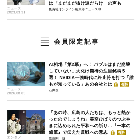
は「まだまだ抜け道だらけ」の声も
ニュース
集英社オンライン編集部ニュース班
2023.03.31
会員限定記事
AI相場「第2幕」へ！ バブルはまだ崩壊
していない…大化け期待の注目銘柄５
選！ NVIDIA一強時代に終止符を打つ「誰
もが知っている」あの会社とは
有料
ニュース
石井僚一
2026.08.03
「あの時、広島の人たちは、もっと熱か
ったのでしょうね」美空ひばりのつぶや
きに込められた平和への祈り…『一本の
鉛筆』で伝えた反戦への意志
有料
エンタメ
佐藤剛