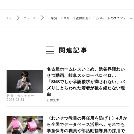
TOP
ニュース
〈卑劣・アスリート盗撮問題〉「セパレートのユニフォーム
関連記事
名古屋ホームレスいじめ、渋谷界隈わい
せつ動画、岐阜スシローペロペロ…
「SNSでしか承認欲求が満されない」バ
ズりにとらわれた若者が後を絶たない理
由
教養・カルチャー
2023.03.31
石井光太
〈わいせつ教員の再任用を防げ！〉4月か
ら全国でデータベース活用へ。それでも
学童保育の職員や部活動指導員の採用で