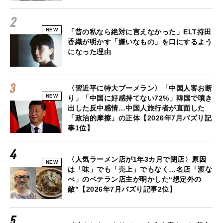
NEW
「昔の私なら絶対に言えなかった」ELT持田
香織が明かす「嫌いなもの」を口にするよう
になった理由
〈習近平に特大ブーメラン〉「中国人客お断
NEW
り」「中国に好感持てない72%」韓国で噴き
出した反中感情…中国人旅行者が直面した
「政治的摩擦」の正体【2026年7月バズり記
事1位】
〈人気ラーメン店が1年3カ月で閉店〉原因
NEW
は「味」でも「売上」でもなく…名店「渡な
べ」のベテラン店主が明かした“想定外の
敵”【2026年7月バズり記事2位】