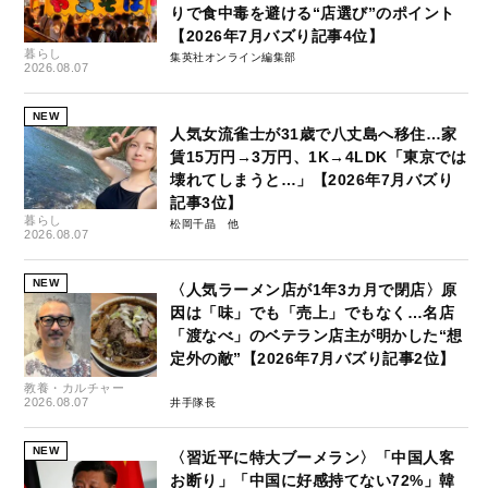
りで食中毒を避ける“店選び”のポイント
【2026年7月バズり記事4位】
暮らし
集英社オンライン編集部
2026.08.07
NEW
人気女流雀士が31歳で八丈島へ移住…家
賃15万円→3万円、1K→4LDK「東京では
壊れてしまうと…」【2026年7月バズり
記事3位】
暮らし
松岡千晶
2026.08.07
NEW
〈人気ラーメン店が1年3カ月で閉店〉原
因は「味」でも「売上」でもなく…名店
「渡なべ」のベテラン店主が明かした“想
定外の敵”【2026年7月バズり記事2位】
教養・カルチャー
2026.08.07
井手隊長
NEW
〈習近平に特大ブーメラン〉「中国人客
お断り」「中国に好感持てない72%」韓