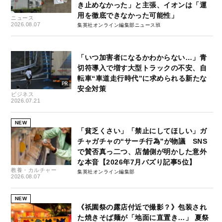
き止めなかった」と主張、イオンは「運
用を徹底できなかった可能性」
ニュース
2026.08.07
集英社オンライン編集部ニュース班
「いつ加害者になるかわからない…」青
切符導入で増す大型トラックの不安、自
転車“車道走行時代”に求められる新たな
安全対策
ビジネス
2026.07.21
NEW
「貧乏くさい」「禁止にしてほしい」ガ
チャガチャの“サーチ行為”が物議 SNS
で賛否真っ二つ、店舗側が明かした意外
な本音【2026年7月バズり記事5位】
教養・カルチャー
集英社オンライン編集部
2026.08.07
NEW
《祇園祭の露店付近で撮影？》包装され
た焼きそば麺が「地面に直置き…」 夏祭