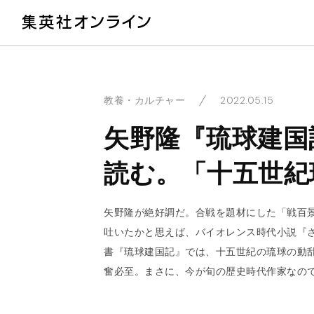
教
2022.05.15
教養・カルチャー
矢野隆『琉球建国
読む。「十五世紀
矢野隆が絶好調だ。合戦を題材にした「戦百
吐いたかと思えば、バイオレンス時代小説『
書『琉球建国記』では、十五世紀の琉球の動
奮必至。まさに、今が旬の歴史時代作家なの