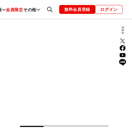
無料会員登録
ログイン
画
会員限定
その他
ファッション
恋愛・結婚
編集部
お知らせ