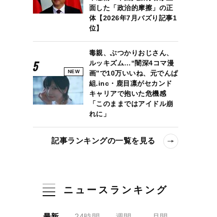
面した「政治的摩擦」の正
体【2026年7月バズり記事1
位】
毒親、ぶつかりおじさん、
ルッキズム…“闇深4コマ漫
NEW
画”で10万いいね、元でんぱ
組.inc・鹿目凛がセカンド
キャリアで抱いた危機感
「このままではアイドル崩
れに」
記事ランキングの一覧を見る
ニュースランキング
最新
24時間
週間
月間