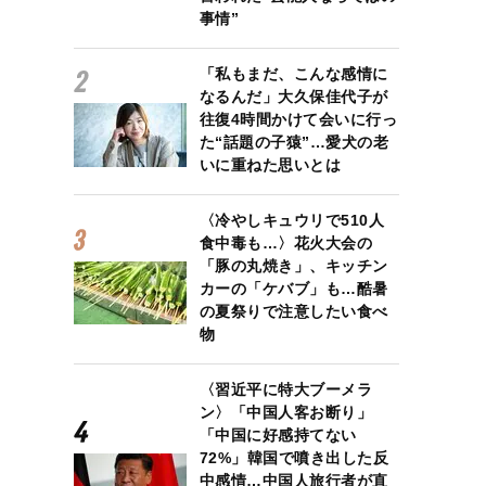
事情”
「私もまだ、こんな感情に
なるんだ」大久保佳代子が
往復4時間かけて会いに行っ
た“話題の子猿”…愛犬の老
いに重ねた思いとは
〈冷やしキュウリで510人
食中毒も…〉花火大会の
「豚の丸焼き」、キッチン
カーの「ケバブ」も…酷暑
の夏祭りで注意したい食べ
物
〈習近平に特大ブーメラ
ン〉「中国人客お断り」
「中国に好感持てない
72%」韓国で噴き出した反
中感情…中国人旅行者が直