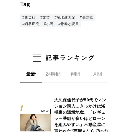
Tag
#集英社
#文芸
#琉球建国記
#矢野隆
#細谷正充
#小説
#青春と読書
記事ランキング
最新
24時間
週間
月間
大久保佳代子が50代でマン
ション購入…きっかけは浴
NEW
槽裏の湯垢地獄、「レギュ
ラー番組が多いほどローン
を組みやすい」不動産屋に
言われた“芸能人ならではの