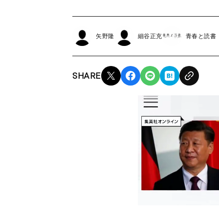
矢野隆
細谷正充
青春と読書
SHARE