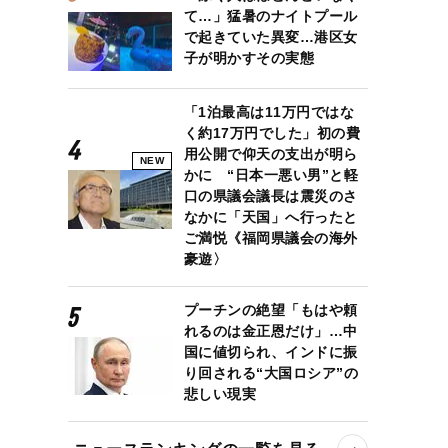
て…」猛暑のナイトプール
で起きていた異変…港区女
子が明かすその実態
「1泊最高は11万円ではな
く約17万円でした」初の費
用公開で仰天の支出が明ら
NEW
かに “日本一悪い男”と軽
口の県議会議長は震災のさ
なかに「天国」へ行ったと
ご満悦《福岡県議会の海外
豪遊〉
プーチンの絶望「もはや頼
れるのは金正恩だけ」…中
国に値切られ、インドに振
り回される“大国ロシア”の
悲しい現実