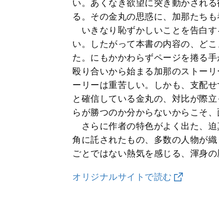
い。あくなき欲望に突き動かされる
る。その金丸の思惑に、加那たちも
いきなり恥ずかしいことを告白す
い。したがって本書の内容の、どこ
た。にもかかわらずページを捲る手
殴り合いから始まる加那のストーリ
ーリーは重苦しい。しかも、支配せ
と確信している金丸の、対比が際立
らが勝つのか分からないからこそ、
さらに作者の特色がよく出た、迫
角に託されたもの、多数の人物が織
ごとではない熱気を感じる、渾身の
オリジナルサイトで読む