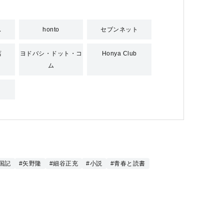
ス
honto
セブンネット
店
ヨドバシ・ドット・コ
Honya Club
ム
国記
#矢野隆
#細谷正充
#小説
#青春と読書