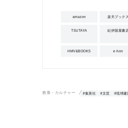
amazon
楽天ブック
TSUTAYA
紀伊国屋書
HMV&BOOKS
e-hon
教養・カルチャー
#集英社
#文芸
#琉球建