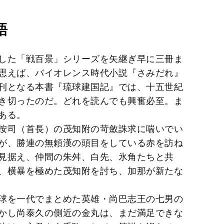
M
語
u
t
した「戦百景」シリーズを矢継ぎ早に三冊ま
e
思えば、バイオレンス時代小説『さみだれ』
刊となる本書『琉球建国記』では、十五世紀
き切ったのだ。どれを読んでも興奮必至。ま
ある。
按司（首長）の茂知附の苛斂誅求に喘いでい
が、勝連の無頼漢の頭目をしている赤を訪ね
見据え、仲間の朱舛、白先、氷角たちと共
、横暴を極めた茂知附を討ち、加那が新たな
球を一代でまとめた英雄・尚巴志王の七男の
かし尚泰久の側近の金丸は、まだ満足できな