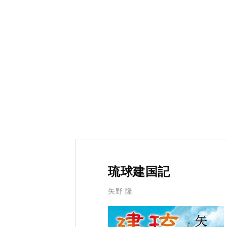
琉球建国記
矢野 隆