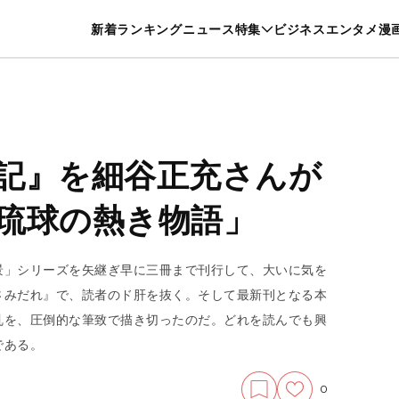
特集一覧を見る
漫画一覧を見る
新着
ランキング
ニュース
特集
ビジネス
エンタメ
漫
養・カルチャー
暮らし
スポーツ
ヘルスケア
美容
グルメ
記』を細谷正充さんが
琉球の熱き物語」
景」シリーズを矢継ぎ早に三冊まで刊行して、大いに気を
さみだれ』で、読者のド肝を抜く。そして最新刊となる本
乱を、圧倒的な筆致で描き切ったのだ。どれを読んでも興
である。
0