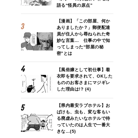
語る“怪異の原点”
【漫画】「この部屋、何か
ありましたか？」郵便配達
員が住人から尋ねられた奇
妙な言葉… 仕事の中で知
ってしまった“部屋の秘
密”とは
【風俗嬢として初仕事】着
衣即を要求されて、OKした
もののお客さまにマジギレ
した理由は!? (4)
【県内最安ラブホテル】お
ばけも、虫も、変な客もい
る廃虚みたいなホテルで待
っていたのは人生で一番大
きな…(5)