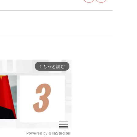
もっと読む
arrow_forward_ios
Powered by 
GliaStudios