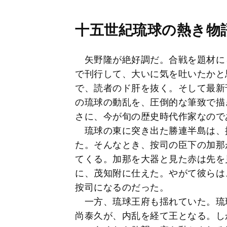
十五世紀琉球の熱き物
矢野隆が絶好調だ。合戦を題材に
で刊行して、大いに気を吐いたかと
で、読者のド肝を抜く。そして最新
の琉球の動乱を、圧倒的な筆致で描
さに、今が旬の歴史時代作家なので
琉球の東に突き出た勝連半島は、
た。そんなとき、按司の臣下の加那
てくる。加那を大器と見た赤は先を
に、茂知附に仕えた。やがて彼らは
按司になるのだった。
一方、琉球王府も揺れていた。琉
尚泰久が、内乱を経て王となる。し