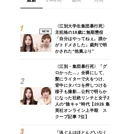
〈江別大学生集団暴行死〉
NEW
主犯格の18歳に無期懲役
「自分はやってねぇ。誰か
がトドメさした」裁判で明
かされた“他責ぶり”
〈江別・集団暴行死〉「グ
ロかった…」全裸にして、
髪にライターで火をつけ、
背中にタバコを押しつける
様子も撮影…公判で明らか
になった壮絶リンチと女子2
人の“陰キャ”時代【2026 集
英社オンライン上半期 ス
クープ記事 7位】
「泳ぐ人はほとんどいなく