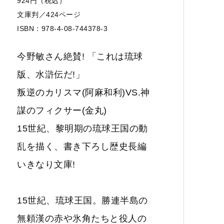
924円（税込）
文庫判／424ページ
ISBN：978-4-08-744378-3
今野敏さん絶賛! 「これは琉球
版、水滸伝だ!」
叛逆のカリスマ(阿麻和利)VS.神
謀のフィクサー(金丸)
15世紀、黎明期の琉球王国の動
乱を描く、書き下ろし歴史長編
いきなり文庫!
15世紀、琉球王国。勝連半島の
無頼漢の赤や氷角たちと役人の