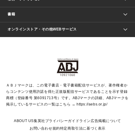
週刊少年ジャンプ
書籍
ファッション・美容
青年マンガ
ジャンプSQ.
Seventeen
週刊ヤングジャンプ
オンラインストア・その他WEBサービス
文芸・文庫・総合
芸能・情報・スポーツ
少女マンガ
Vジャンプ
non-no Web
ヤングジャンプ定期購読デジタル
すばる
Myojo
オンラインストア
りぼん
学芸・ノンフィクション・新書
最強ジャンプ
女性マンガ
@BAILA
ヤンジャン＋
小説すばる
週プレNEWS
マーガレット
集英社OTOコンテンツ
集英社 学芸編集部
少年ジャンプ＋
その他WEBサービス
クッキー
ライトノベル・ノベライズ
MAQUIA ONLINE
となりのヤングジャンプ
集英社 文芸ステーション
週プレ グラジャパ！
別冊マーガレット
SHUEISHA MANGA-ART HERITAGE
集英社 ビジネス書
ゼブラック
ココハナ
SHUEISHA ADNAVI
SPUR.JP
集英社Webマガジン Cobalt
グランドジャンプ
web 集英社文庫
キッズ
web Sportiva
マンガMee
ジャンプキャラクターズストア
集英社新書
ジャンプルーキー！
月刊オフィスユー
ＡＢＪマークは、この電子書店・電子書籍配信サービスが、著作権者か
EDITOR'S LAB
LEE
集英社オレンジ文庫
ウルトラジャンプ
青春と読書
パラスポ＋！
らコンテンツ使用許諾を得た正規版配信サービスであることを示す登録
集英社みらい文庫
リマコミ＋
HAPPY PLUS STORE
集英社新書プラス
ジャンプTOON
商標（登録番号 第6091713号）です。ABJマークの詳細、ABJマークを
Marisol
シフォン文庫
アジア人物史
S-KIDS.LAND
マンガMeets
掲示しているサービスの一覧はこちら →
https://aebs.or.jp/
shueisha vox
よみタイ
S-MANGA
Web éclat
ダッシュエックス文庫
LEEマルシェ
kotoba
集英社ジャンプリミックス
ABOUT US
集英社プライバシーガイドライン
広告掲載について
T JAPAN:The New York Times Style Magazine
JUMP j BOOKS
お問い合わせ
規約
特定商取引法に基づく表示
SHOP Marisol
e!集英社
集英社コミック文庫
集英社女性誌ポータル