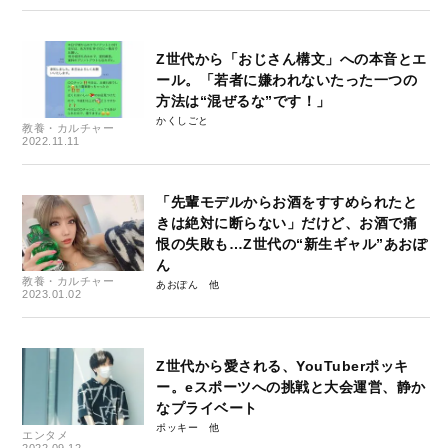
Z世代から「おじさん構文」への本音とエ
ール。「若者に嫌われないたった一つの
方法は“混ぜるな”です！」
かくしごと
教養・カルチャー
2022.11.11
「先輩モデルからお酒をすすめられたと
きは絶対に断らない」だけど、お酒で痛
恨の失敗も…Z世代の“新生ギャル”あおぽ
ん
教養・カルチャー
あおぽん
2023.01.02
Z世代から愛される、YouTuberポッキ
ー。eスポーツへの挑戦と大会運営、静か
なプライベート
ポッキー
エンタメ
2022.09.12