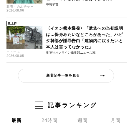
中島早苗
教養・カルチャー
2026.08.06
急上昇
〈イオン熊本爆発〉「遺族への当初説明
は…保身みたいなところがあった」ハビ
タ幹部が謝罪告白「建物内に戻りたいと
本人は言ってなかった」
ニュース
集英社オンライン編集部ニュース班
2026.08.05
新着記事一覧を見る
記事ランキング
最新
24時間
週間
月間