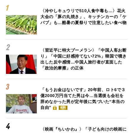
〈冷やしキュウリで510人食中毒も…〉花火
大会の「豚の丸焼き」、キッチンカーの「ケ
バブ」も…酷暑の夏祭りで注意したい食べ物
〈習近平に特大ブーメラン〉「中国人客お断
り」「中国に好感持てない72%」韓国で噴き
出した反中感情…中国人旅行者が直面した
「政治的摩擦」の正体
「もうお金はないです」20年前、ロト6で３
億2000万円当てた男は今…当選後も会社を
辞めなかった男が定年後に気づいた“本当の
自由”
有料
〈映画『ちいかわ』〉「子ども向けの映画に