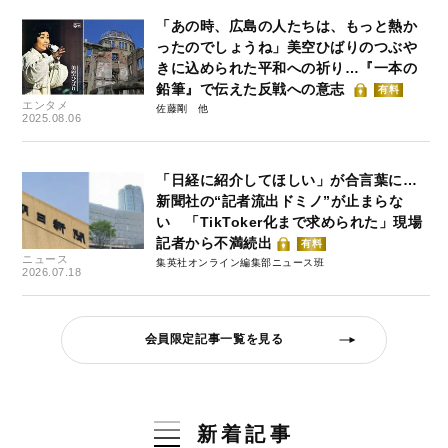
「あの時、広島の人たちは、もっと熱か
ったのでしょうね」美空ひばりのつぶや
きに込められた平和への祈り…『一本の
鉛筆』で伝えた反戦への意志
有料
エンタメ
佐藤剛
2025.08.06
「日経に紹介してほしい」が合言葉に…
新聞社の“記者流出ドミノ”が止まらな
い 「TikToker化まで求められた」現場
記者から不満続出
有料
ニュース
集英社オンライン編集部ニュース班
2026.07.18
会員限定記事一覧を見る
新着記事