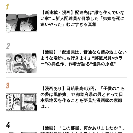
【新連載・漫画】配達先は“誰も住んでいな
い家”…新人配達員が目撃した「姉妹を死に
追いやった」むごすぎる真相
【漫画】「配達員は、普通なら踏み込まない
ような場所にも行きます」“郵便局員×ホラ
ー”の異色作、作者が語る“怪異の原点”
【漫画あり】日給最高6万円。「子供のころ
の夢は風俗嬢」47都道府県の男とヤって日
本男地図を作ることを夢見た漫画家の素顔
は…
【漫画】「この部屋、何かありましたか？」