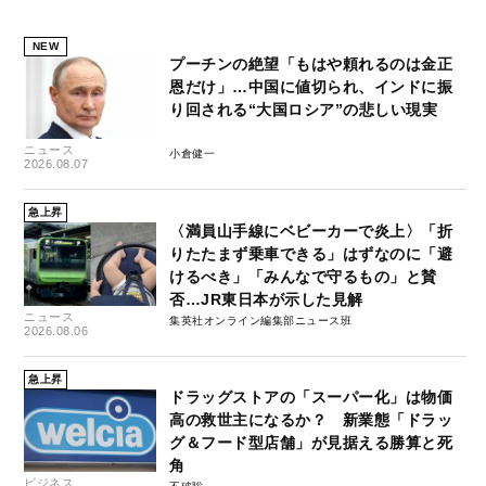
NEW
プーチンの絶望「もはや頼れるのは金正
恩だけ」…中国に値切られ、インドに振
り回される“大国ロシア”の悲しい現実
ニュース
小倉健一
2026.08.07
急上昇
〈満員山手線にベビーカーで炎上〉「折
りたたまず乗車できる」はずなのに「避
けるべき」「みんなで守るもの」と賛
否…JR東日本が示した見解
ニュース
集英社オンライン編集部ニュース班
2026.08.06
急上昇
ドラッグストアの「スーパー化」は物価
高の救世主になるか？ 新業態「ドラッ
グ＆フード型店舗」が見据える勝算と死
角
ビジネス