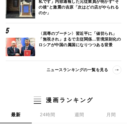
私です」内部通報した元従業員が明かす“そ
の後”と激震の吉原「次はどの店がやられる
のか」
〈屈辱のプーチン〉習近平に「値切られ」
「無視され」まるで主従関係…苦境深刻化の
ロシアが中国の属国になりつつある背景
ニュースランキングの一覧を見る
漫画ランキング
最新
24時間
週間
月間