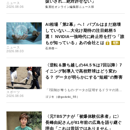
扱いされ…絶対許せない」
ニュース
2026.08.06
集英社オンライン編集部ニュース班
AI相場「第2幕」へ！ バブルはまだ崩壊
していない…大化け期待の注目銘柄５
選！ NVIDIA一強時代に終止符を打つ「誰
もが知っている」あの会社とは
有料
ニュース
石井僚一
2026.08.03
〈逆転＆勝ち越しの44.5％は7回以降〉7
イニング制導入で高校野球はどう変わ
る？ データが明らかにする“短縮”の弊害
「7回制が奪うもの-データが証明するドラマの消
スポーツ
失-」
2026.08.06
ゴジキ（@godziki_55）
〈元TBSアナが「被爆体験伝承者」に〉
長峰由紀さんが81年前の広島を語り継ぐ
理由「これは昔話ではありません」