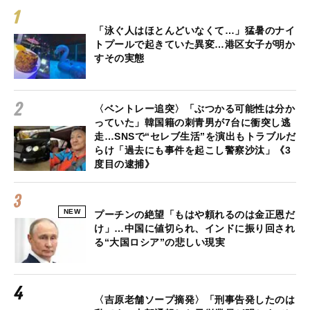
「泳ぐ人はほとんどいなくて…」猛暑のナイ
トプールで起きていた異変…港区女子が明か
すその実態
〈ベントレー追突〉「ぶつかる可能性は分か
っていた」韓国籍の刺青男が7台に衝突し逃
走…SNSで“セレブ生活”を演出もトラブルだ
らけ「過去にも事件を起こし警察沙汰」《3
度目の逮捕》
NEW
プーチンの絶望「もはや頼れるのは金正恩だ
け」…中国に値切られ、インドに振り回され
る“大国ロシア”の悲しい現実
〈吉原老舗ソープ摘発〉「刑事告発したのは