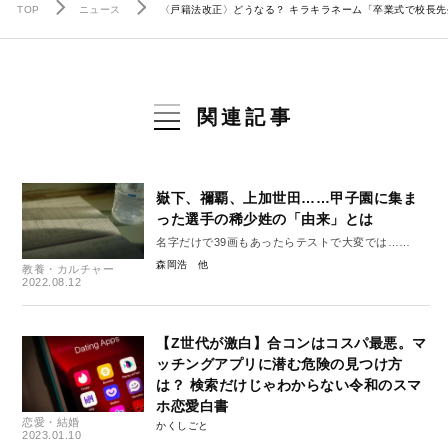
TOP
ニュース
〈戸籍法改正〉どうなる？ キラキラネーム「卒業式で校長先
関連記事
嶽下、禰覇、上加世田……甲子園に集ま
った選手の稀少姓の「由来」とは
名字だけで39画もあったらテストで大変では……
森岡浩
教養・カルチャー
2022.08.12
【Z世代が激白】合コンはコスパ最悪。マ
ッチングアプリに潜む危険の見つけ方
は？ 検索だけじゃわからない令和のスマ
ホ恋愛白書
恋愛・結婚
かくしごと
2023.01.10