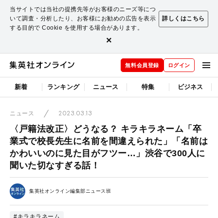
当サイトでは当社の提携先等がお客様のニーズ等につ
いて調査・分析したり、お客様にお勧めの広告を表示
詳しくはこちら
する目的で Cookie を使用する場合があります。
×
無料会員登録
ログイン
新着
ランキング
ニュース
特集
ビジネス
2023.03.13
ニュース
〈戸籍法改正〉どうなる？ キラキラネーム「卒
業式で校長先生に名前を間違えられた」「名前は
かわいいのに見た目がフツー…」渋谷で300人に
聞いた切なすぎる話！
集英社オンライン編集部ニュース班
#キラキラネーム