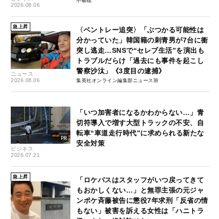
不破聡
2026.08.06
急上昇
〈ベントレー追突〉「ぶつかる可能性は
分かっていた」韓国籍の刺青男が7台に衝
突し逃走…SNSで“セレブ生活”を演出も
トラブルだらけ「過去にも事件を起こし
警察沙汰」《3度目の逮捕》
ニュース
2026.08.06
集英社オンライン編集部ニュース班
「いつ加害者になるかわからない…」青
切符導入で増す大型トラックの不安、自
転車“車道走行時代”に求められる新たな
安全対策
ビジネス
2026.07.21
急上昇
「ロケバスはスタッフがいつ戻ってきて
もおかしくない…」と無罪主張の元ジャ
ンポケ斉藤被告に懲役7年求刑「反省の情
もない」被害を訴える女性は「ハニトラ