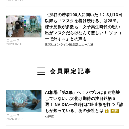
〈渋谷の若者100人に聞いた！〉3月13日
以降も「マスクを着け続ける」は28％。
様子見派が多数も「女子高生時代の思い
出がマスクだらけなんて悲しい！ ソッコ
ーで外す～」との声も…
ニュース
2023.02.16
集英社オンライン編集部ニュース班
会員限定記事
AI相場「第2幕」へ！ バブルはまだ崩壊
していない…大化け期待の注目銘柄５
選！ NVIDIA一強時代に終止符を打つ「誰
もが知っている」あの会社とは
有料
ニュース
石井僚一
2026.08.03