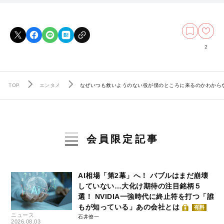
2
TOP
エンタメ
なぜいつも救いようのない役が僕のところに来るのかわから
会員限定記事
AI相場「第2幕」へ！ バブルはまだ崩壊
していない…大化け期待の注目銘柄５
選！ NVIDIA一強時代に終止符を打つ「誰
もが知っている」あの会社とは
有料
ニュース
石井僚一
2026.08.03