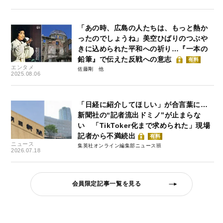
「あの時、広島の人たちは、もっと熱か
ったのでしょうね」美空ひばりのつぶや
きに込められた平和への祈り…『一本の
鉛筆』で伝えた反戦への意志
有料
エンタメ
佐藤剛
2025.08.06
「日経に紹介してほしい」が合言葉に…
新聞社の“記者流出ドミノ”が止まらな
い 「TikToker化まで求められた」現場
記者から不満続出
有料
ニュース
集英社オンライン編集部ニュース班
2026.07.18
会員限定記事一覧を見る