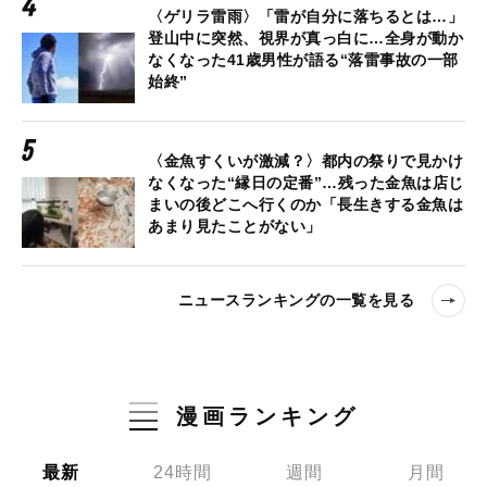
〈ゲリラ雷雨〉「雷が自分に落ちるとは…」
登山中に突然、視界が真っ白に…全身が動か
なくなった41歳男性が語る“落雷事故の一部
始終”
〈金魚すくいが激減？〉都内の祭りで見かけ
なくなった“縁日の定番”…残った金魚は店じ
まいの後どこへ行くのか「長生きする金魚は
あまり見たことがない」
ニュースランキングの一覧を見る
漫画ランキング
最新
24時間
週間
月間