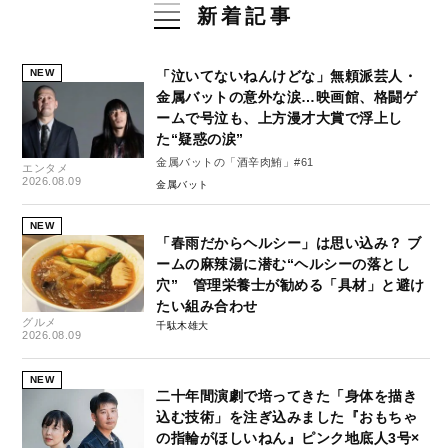
新着記事
NEW
「泣いてないねんけどな」無頼派芸人・
金属バットの意外な涙…映画館、格闘ゲ
ームで号泣も、上方漫才大賞で浮上し
た“疑惑の涙”
金属バットの「酒辛肉鮪」#61
エンタメ
2026.08.09
金属バット
NEW
「春雨だからヘルシー」は思い込み？ ブ
ームの麻辣湯に潜む“ヘルシーの落とし
穴” 管理栄養士が勧める「具材」と避け
たい組み合わせ
グルメ
千駄木雄大
2026.08.09
NEW
二十年間演劇で培ってきた「身体を描き
込む技術」を注ぎ込みました『おもちゃ
の指輪がほしいねん』ピンク地底人3号×