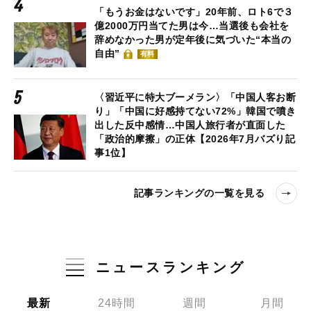
「もうお金はないです」20年前、ロト6で３
億2000万円当てた男は今…当選後も会社を
辞めなかった男が定年後に気づいた“本当の
自由”
有料
〈習近平に特大ブーメラン〉「中国人客お断
り」「中国に好感持てない72%」韓国で噴き
出した反中感情…中国人旅行者が直面した
「政治的摩擦」の正体【2026年7月バズり記
事1位】
記事ランキングの一覧を見る
ニュースランキング
最新
24時間
週間
月間