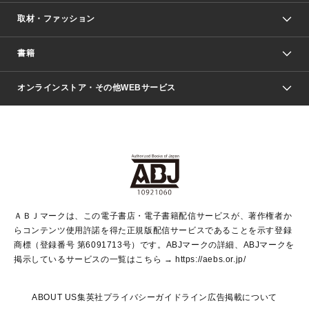
取材・ファッション
少年マンガ
週刊少年ジャンプ
書籍
ファッション・美容
青年マンガ
ジャンプSQ.
Seventeen
週刊ヤングジャンプ
オンラインストア・その他WEBサービス
文芸・文庫・総合
芸能・情報・スポーツ
少女マンガ
Vジャンプ
non-no Web
ヤングジャンプ定期購読デジタル
すばる
Myojo
オンラインストア
りぼん
学芸・ノンフィクション・新書
最強ジャンプ
女性マンガ
@BAILA
ヤンジャン＋
小説すばる
週プレNEWS
マーガレット
集英社OTOコンテンツ
集英社 学芸編集部
少年ジャンプ＋
その他WEBサービス
クッキー
ライトノベル・ノベライズ
MAQUIA ONLINE
となりのヤングジャンプ
集英社 文芸ステーション
週プレ グラジャパ！
別冊マーガレット
SHUEISHA MANGA-ART HERITAGE
集英社 ビジネス書
ゼブラック
ココハナ
SHUEISHA ADNAVI
SPUR.JP
集英社Webマガジン Cobalt
グランドジャンプ
web 集英社文庫
キッズ
web Sportiva
マンガMee
ジャンプキャラクターズストア
集英社新書
ジャンプルーキー！
月刊オフィスユー
ＡＢＪマークは、この電子書店・電子書籍配信サービスが、著作権者か
EDITOR'S LAB
LEE
集英社オレンジ文庫
ウルトラジャンプ
青春と読書
パラスポ＋！
らコンテンツ使用許諾を得た正規版配信サービスであることを示す登録
集英社みらい文庫
リマコミ＋
HAPPY PLUS STORE
集英社新書プラス
ジャンプTOON
商標（登録番号 第6091713号）です。ABJマークの詳細、ABJマークを
Marisol
シフォン文庫
アジア人物史
S-KIDS.LAND
マンガMeets
掲示しているサービスの一覧はこちら →
https://aebs.or.jp/
shueisha vox
よみタイ
S-MANGA
Web éclat
ダッシュエックス文庫
LEEマルシェ
kotoba
集英社ジャンプリミックス
ABOUT US
集英社プライバシーガイドライン
広告掲載について
T JAPAN:The New York Times Style Magazine
JUMP j BOOKS