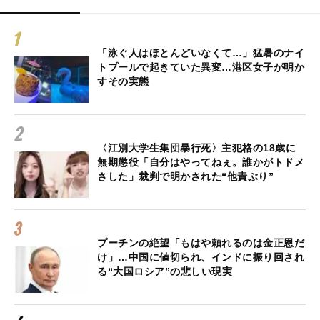
「泳ぐ人はほとんどいなくて…」猛暑のナイ
トプールで起きていた異変…港区女子が明か
すその実態
〈江別大学生集団暴行死〉主犯格の18歳に
無期懲役「自分はやってねぇ。誰かがトドメ
さした」裁判で明かされた“他責ぶり”
プーチンの絶望「もはや頼れるのは金正恩だ
け」…中国に値切られ、インドに振り回され
る“大国ロシア”の悲しい現実