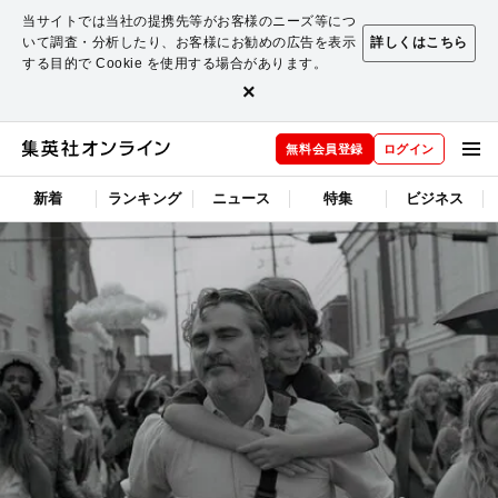
当サイトでは当社の提携先等がお客様のニーズ等につ
いて調査・分析したり、お客様にお勧めの広告を表示
詳しくはこちら
する目的で Cookie を使用する場合があります。
×
無料会員登録
ログイン
新着
ランキング
ニュース
特集
ビジネス