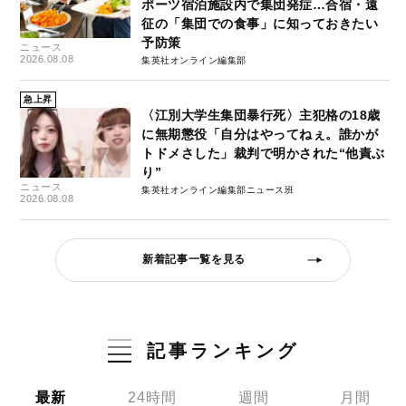
ポーツ宿泊施設内で集団発症…合宿・遠
征の「集団での食事」に知っておきたい
予防策
ニュース
2026.08.08
集英社オンライン編集部
急上昇
〈江別大学生集団暴行死〉主犯格の18歳
に無期懲役「自分はやってねぇ。誰かが
トドメさした」裁判で明かされた“他責ぶ
り”
ニュース
集英社オンライン編集部ニュース班
2026.08.08
新着記事一覧を見る
記事ランキング
最新
24時間
週間
月間