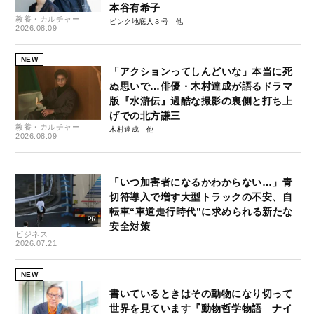
本谷有希子
教養・カルチャー
ピンク地底人３号
2026.08.09
NEW
「アクションってしんどいな」本当に死
ぬ思いで…俳優・木村達成が語るドラマ
版『水滸伝』過酷な撮影の裏側と打ち上
げでの北方謙三
教養・カルチャー
木村達成
2026.08.09
「いつ加害者になるかわからない…」青
切符導入で増す大型トラックの不安、自
転車“車道走行時代”に求められる新たな
安全対策
ビジネス
2026.07.21
NEW
書いているときはその動物になり切って
世界を見ています『動物哲学物語 ナイ