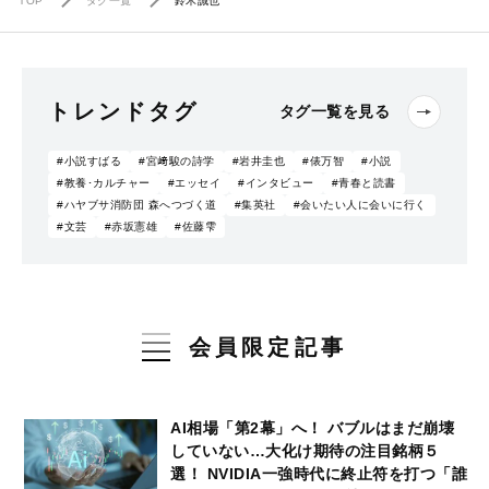
TOP
タグ一覧
鈴木誠也
トレンドタグ
タグ一覧を見る
#小説すばる
#宮﨑駿の詩学
#岩井圭也
#俵万智
#小説
#教養･カルチャー
#エッセイ
#インタビュー
#青春と読書
#ハヤブサ消防団 森へつづく道
#集英社
#会いたい人に会いに行く
#文芸
#赤坂憲雄
#佐藤雫
会員限定記事
AI相場「第2幕」へ！ バブルはまだ崩壊
していない…大化け期待の注目銘柄５
選！ NVIDIA一強時代に終止符を打つ「誰