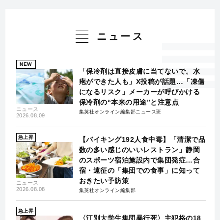
ニュース
NEW
「保冷剤は直接皮膚に当てないで。水
疱ができた人も」X投稿が話題…「凍傷
になるリスク」メーカーが呼びかける
保冷剤の“本来の用途”と注意点
ニュース
集英社オンライン編集部ニュース班
2026.08.09
急上昇
【バイキング192人食中毒】「清潔で品
数の多い感じのいいレストラン」静岡
のスポーツ宿泊施設内で集団発症…合
宿・遠征の「集団での食事」に知って
おきたい予防策
ニュース
2026.08.08
集英社オンライン編集部
急上昇
〈江別大学生集団暴行死〉主犯格の18