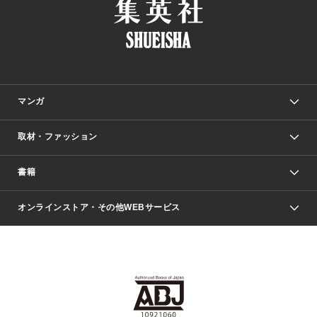
マンガ
取材・ファッション
少年マンガ
週刊少年ジャンプ
書籍
ファッション・美容
青年マンガ
ジャンプSQ.
Seventeen
週刊ヤングジャンプ
オンラインストア・その他WEBサービス
文芸・文庫・総合
芸能・情報・スポーツ
少女マンガ
Vジャンプ
non-no Web
ヤングジャンプ定期購読デジタル
すばる
Myojo
オンラインストア
りぼん
学芸・ノンフィクション・新書
最強ジャンプ
女性マンガ
@BAILA
ヤンジャン＋
小説すばる
週プレNEWS
マーガレット
集英社OTOコンテンツ
集英社 学芸編集部
少年ジャンプ＋
その他WEBサービス
クッキー
ライトノベル・ノベライズ
MAQUIA ONLINE
となりのヤングジャンプ
集英社 文芸ステーション
週プレ グラジャパ！
別冊マーガレット
SHUEISHA MANGA-ART HERITAGE
集英社 ビジネス書
ゼブラック
ココハナ
SHUEISHA ADNAVI
SPUR.JP
集英社Webマガジン Cobalt