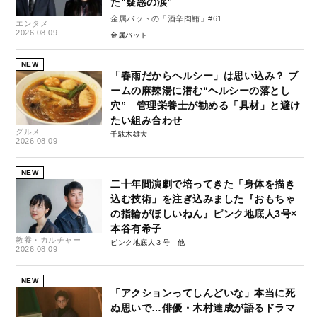
た“疑惑の涙”
金属バットの「酒辛肉鮪」#61
エンタメ
2026.08.09
金属バット
NEW
「春雨だからヘルシー」は思い込み？ ブ
ームの麻辣湯に潜む“ヘルシーの落とし
穴” 管理栄養士が勧める「具材」と避け
たい組み合わせ
グルメ
千駄木雄大
2026.08.09
NEW
二十年間演劇で培ってきた「身体を描き
込む技術」を注ぎ込みました『おもちゃ
の指輪がほしいねん』ピンク地底人3号×
本谷有希子
教養・カルチャー
ピンク地底人３号
2026.08.09
NEW
「アクションってしんどいな」本当に死
ぬ思いで…俳優・木村達成が語るドラマ