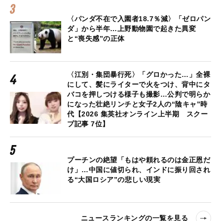
〈パンダ不在で入園者18.7％減〉「ゼロパン
ダ」から半年…上野動物園で起きた異変
と“喪失感”の正体
〈江別・集団暴行死〉「グロかった…」全裸
にして、髪にライターで火をつけ、背中にタ
バコを押しつける様子も撮影…公判で明らか
になった壮絶リンチと女子2人の“陰キャ”時
代【2026 集英社オンライン上半期 スクー
プ記事 7位】
プーチンの絶望「もはや頼れるのは金正恩だ
け」…中国に値切られ、インドに振り回され
る“大国ロシア”の悲しい現実
ニュースランキングの一覧を見る