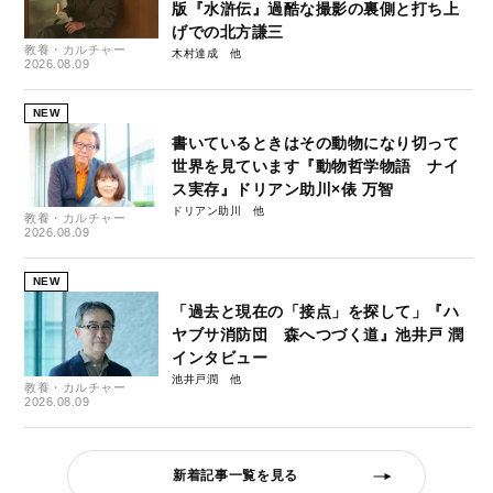
版『水滸伝』過酷な撮影の裏側と打ち上
げでの北方謙三
教養・カルチャー
木村達成
2026.08.09
NEW
書いているときはその動物になり切って
世界を見ています『動物哲学物語 ナイ
ス実存』ドリアン助川×俵 万智
ドリアン助川
教養・カルチャー
2026.08.09
NEW
「過去と現在の「接点」を探して」『ハ
ヤブサ消防団 森へつづく道』池井戸 潤
インタビュー
池井戸潤
教養・カルチャー
2026.08.09
新着記事一覧を見る