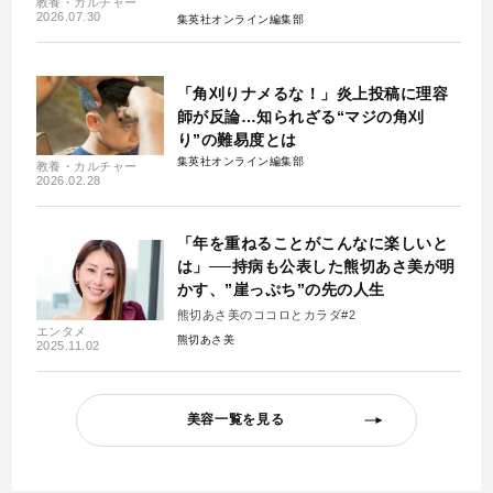
教養・カルチャー
2026.07.30
集英社オンライン編集部
「角刈りナメるな！」炎上投稿に理容
師が反論…知られざる“マジの角刈
り”の難易度とは
集英社オンライン編集部
教養・カルチャー
2026.02.28
「年を重ねることがこんなに楽しいと
は」──持病も公表した熊切あさ美が明
かす、”崖っぷち”の先の人生
熊切あさ美のココロとカラダ#2
エンタメ
熊切あさ美
2025.11.02
美容一覧を見る