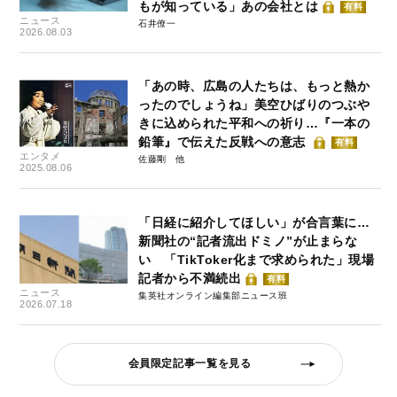
もが知っている」あの会社とは
有料
ニュース
石井僚一
2026.08.03
「あの時、広島の人たちは、もっと熱か
ったのでしょうね」美空ひばりのつぶや
きに込められた平和への祈り…『一本の
鉛筆』で伝えた反戦への意志
有料
エンタメ
佐藤剛
2025.08.06
「日経に紹介してほしい」が合言葉に…
新聞社の“記者流出ドミノ”が止まらな
い 「TikToker化まで求められた」現場
記者から不満続出
有料
ニュース
集英社オンライン編集部ニュース班
2026.07.18
会員限定記事一覧を見る