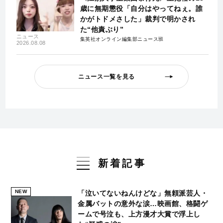
歳に無期懲役「自分はやってねぇ。誰
かがトドメさした」裁判で明かされ
た“他責ぶり”
ニュース
集英社オンライン編集部ニュース班
2026.08.08
ニュース一覧を見る
新着記事
NEW
「泣いてないねんけどな」無頼派芸人・
金属バットの意外な涙…映画館、格闘ゲ
ームで号泣も、上方漫才大賞で浮上し