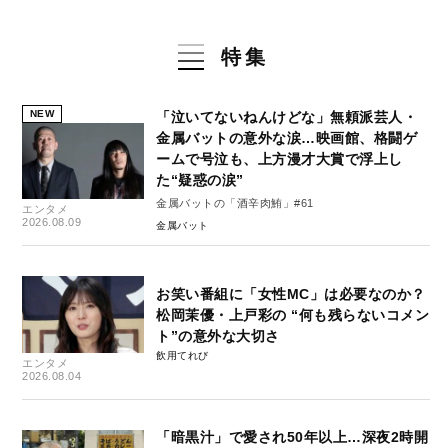
特集
NEW
「泣いてないねんけどな」無頼派芸人・
金属バットの意外な涙…映画館、格闘ゲ
ームで号泣も、上方漫才大賞で浮上し
た“疑惑の涙”
金属バットの「酒辛肉鮪」#61
エンタメ
2026.08.09
金属バット
お笑い番組に「女性MC」は必要なのか？
松岡茉優・上戸彩の “何も残らないコメン
ト”の意外な大切さ
飲用てれび
エンタメ
2026.08.04
「暗黒汁」で愛され50年以上…深夜2時開