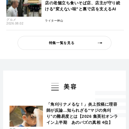
店の老舗立ち食いそば店、店主が守り続
ける"変えない味"と裏で店を支えるAI
グルメ
ライター神山
2026.08.02
特集一覧を見る
美容
「角刈りナメるな！」炎上投稿に理容
師が反論…知られざる“マジの角刈
り”の難易度とは【2026 集英社オンラ
イン上半期 あのバズの真相 4位】