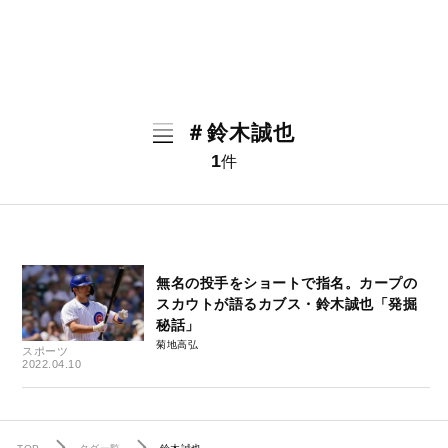
＃鈴木誠也
1
件
無名の投手をショートで指名。カープの
スカウトが語るカブス・鈴木誠也「発掘
秘話」
菊地高弘
スポーツ
2022.04.10