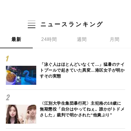
ニュースランキング
最新
24時間
週間
月間
「泳ぐ人はほとんどいなくて…」猛暑のナイ
トプールで起きていた異変…港区女子が明か
すその実態
〈江別大学生集団暴行死〉主犯格の18歳に
無期懲役「自分はやってねぇ。誰かがトドメ
さした」裁判で明かされた“他責ぶり”