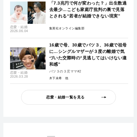
「7.3兆円で何が変わった？」出生数過
去最少…こども家庭庁批判の裏で見落
とされる“若者が結婚できない現実”
恋愛・結婚
集英社オンライン編集部
2026.06.04
16歳で母、30歳でバツ３、36歳で祖母
に…シングルマザーが３度の離婚で気
づいた交際時の“見逃してはいけない違
和感”
バツ３の３児ママ#2
恋愛・結婚
2026.03.28
木下未希
恋愛・結婚一覧を見る