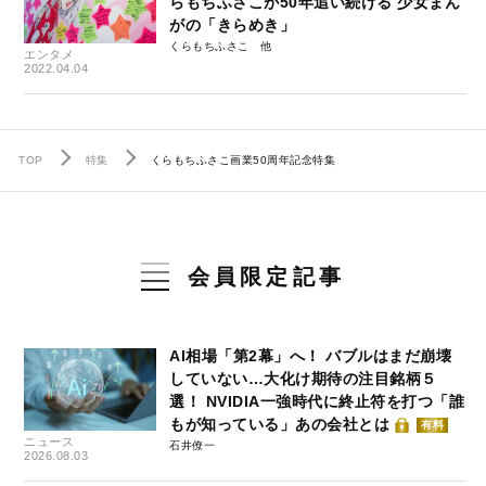
らもちふさこが50年追い続ける 少女まん
がの「きらめき」
くらもちふさこ
エンタメ
2022.04.04
TOP
特集
くらもちふさこ画業50周年記念特集
会員限定記事
AI相場「第2幕」へ！ バブルはまだ崩壊
していない…大化け期待の注目銘柄５
選！ NVIDIA一強時代に終止符を打つ「誰
もが知っている」あの会社とは
有料
ニュース
石井僚一
2026.08.03