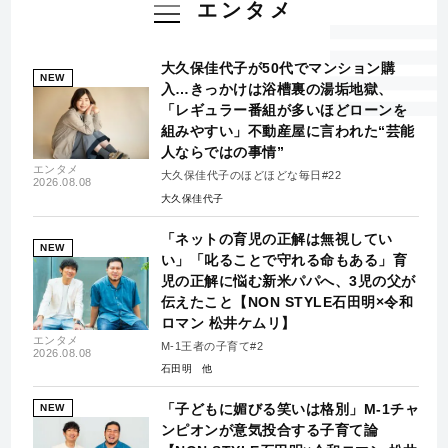
エンタメ
大久保佳代子が50代でマンション購
NEW
入…きっかけは浴槽裏の湯垢地獄、
「レギュラー番組が多いほどローンを
組みやすい」不動産屋に言われた“芸能
人ならではの事情”
エンタメ
大久保佳代子のほどほどな毎日#22
2026.08.08
大久保佳代子
「ネットの育児の正解は無視してい
NEW
い」「叱ることで守れる命もある」育
児の正解に悩む新米パパへ、3児の父が
伝えたこと【NON STYLE石田明×令和
ロマン 松井ケムリ】
エンタメ
M-1王者の子育て#2
2026.08.08
石田明
「子どもに媚びる笑いは格別」M-1チャ
NEW
ンピオンが意気投合する子育て論