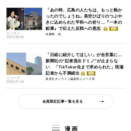
「あの時、広島の人たちは、もっと熱か
ったのでしょうね」美空ひばりのつぶや
きに込められた平和への祈り…『一本の
鉛筆』で伝えた反戦への意志
有料
エンタメ
佐藤剛
2025.08.06
「日経に紹介してほしい」が合言葉に…
新聞社の“記者流出ドミノ”が止まらな
い 「TikToker化まで求められた」現場
記者から不満続出
有料
ニュース
集英社オンライン編集部ニュース班
2026.07.18
会員限定記事一覧を見る
漫画