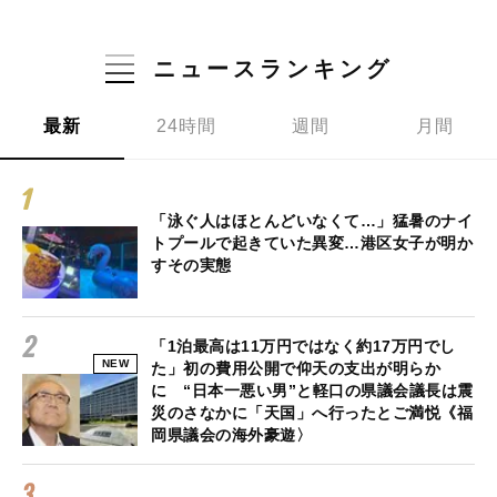
ニュースランキング
最新
24時間
週間
月間
「泳ぐ人はほとんどいなくて…」猛暑のナイ
トプールで起きていた異変…港区女子が明か
すその実態
「1泊最高は11万円ではなく約17万円でし
NEW
た」初の費用公開で仰天の支出が明らか
に “日本一悪い男”と軽口の県議会議長は震
災のさなかに「天国」へ行ったとご満悦《福
岡県議会の海外豪遊〉