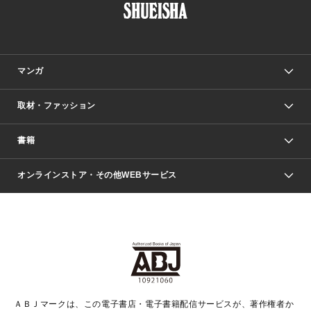
マンガ
取材・ファッション
少年マンガ
週刊少年ジャンプ
書籍
ファッション・美容
青年マンガ
ジャンプSQ.
Seventeen
週刊ヤングジャンプ
オンラインストア・その他WEBサービス
文芸・文庫・総合
芸能・情報・スポーツ
少女マンガ
Vジャンプ
non-no Web
ヤングジャンプ定期購読デジタル
すばる
Myojo
オンラインストア
りぼん
学芸・ノンフィクション・新書
最強ジャンプ
女性マンガ
@BAILA
ヤンジャン＋
小説すばる
週プレNEWS
マーガレット
集英社OTOコンテンツ
集英社 学芸編集部
少年ジャンプ＋
その他WEBサービス
クッキー
ライトノベル・ノベライズ
MAQUIA ONLINE
となりのヤングジャンプ
集英社 文芸ステーション
週プレ グラジャパ！
別冊マーガレット
SHUEISHA MANGA-ART HERITAGE
集英社 ビジネス書
ゼブラック
ココハナ
SHUEISHA ADNAVI
SPUR.JP
集英社Webマガジン Cobalt
グランドジャンプ
web 集英社文庫
キッズ
web Sportiva
マンガMee
ジャンプキャラクターズストア
集英社新書
ジャンプルーキー！
月刊オフィスユー
ＡＢＪマークは、この電子書店・電子書籍配信サービスが、著作権者か
EDITOR'S LAB
LEE
集英社オレンジ文庫
ウルトラジャンプ