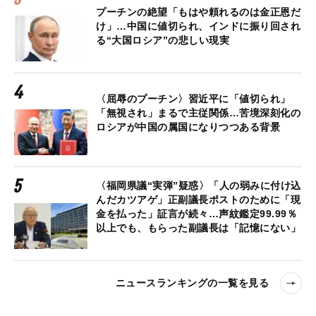
プーチンの絶望「もはや頼れるのは金正恩だ
け」…中国に値切られ、インドに振り回され
る“大国ロシア”の悲しい現実
〈屈辱のプーチン〉習近平に「値切られ」
「無視され」まるで主従関係…苦境深刻化の
ロシアが中国の属国になりつつある背景
〈福岡県議“実弾”疑惑〉「人の弱みに付け込
んだカツアゲ」正副議長ポストのために「現
金を払った」証言が続々…声紋鑑定99.99％
以上でも、もらった副議長は「記憶にない」
ニュースランキングの一覧を見る