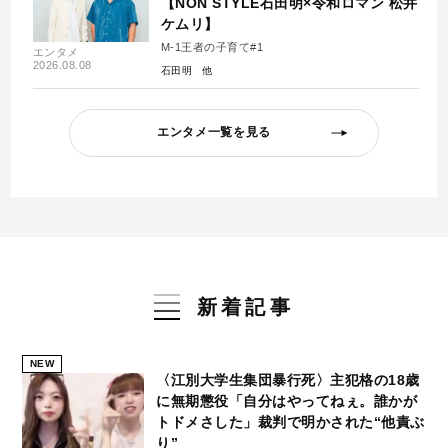
【NON STYLE石田明×令和ロマン 松井
ケムリ】
M-1王者の子育て#1
エンタメ
2026.08.08
石田明
エンタメ一覧を見る
新着記事
NEW
〈江別大学生集団暴行死〉主犯格の18歳
に無期懲役「自分はやってねぇ。誰かが
トドメさした」裁判で明かされた“他責ぶ
り”