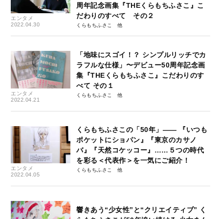
周年記念画集『THEくらもちふさこ』こ
だわりのすべて その２
エンタメ
2022.04.30
くらもちふさこ
「地味にスゴイ！？ シンプルリッチでカ
ラフルな仕様」〜デビュー50周年記念画
集『THEくらもちふさこ』こだわりのす
べて その１
エンタメ
くらもちふさこ
2022.04.21
くらもちふさこの「50年」—— 『いつも
ポケットにショパン』『東京のカサノ
バ』『天然コケッコー』……５つの時代
を彩る＜代表作＞を一気にご紹介！
エンタメ
くらもちふさこ
2022.04.05
響きあう“少女性”と“クリエイティブ” く