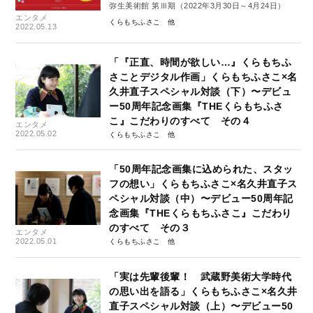
弥生美術館 第Ⅲ期（2022年3月30日～4月24日）
エンタメ
くらもちふさこ
2022.05.13
「『正直、時間が欲しい…』くらもちふ
さことデジタル作画」くらもちふさこ×名
久井直子スペシャル対談（下）〜デビュ
ー50周年記念画集『THEくらもちふさ
こ』こだわりのすべて その４
エンタメ
2022.05.02
くらもちふさこ
「50周年記念画集に込められた、スタッ
フの想い」くらもちふさこ×名久井直子ス
ペシャル対談（中）〜デビュー50周年記
念画集『THEくらもちふさこ』こだわり
のすべて その３
エンタメ
2022.05.01
くらもちふさこ
「実は先輩後輩！ 武蔵野美術大学時代
の思い出を語る」くらもちふさこ×名久井
直子スペシャル対談（上）〜デビュー50