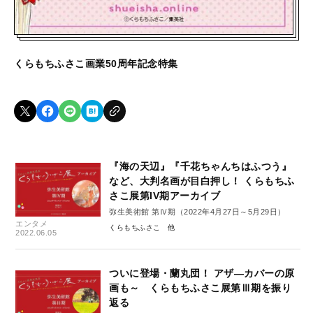
くらもちふさこ画業50周年記念特集
『海の天辺』『千花ちゃんちはふつう』
など、大判名画が目白押し！ くらもちふ
さこ展第IV期アーカイブ
弥生美術館 第Ⅳ期（2022年4月27日～5月29日）
エンタメ
くらもちふさこ
2022.06.05
ついに登場・蘭丸団！ アザ―カバーの原
画も～ くらもちふさこ展第Ⅲ期を振り
返る