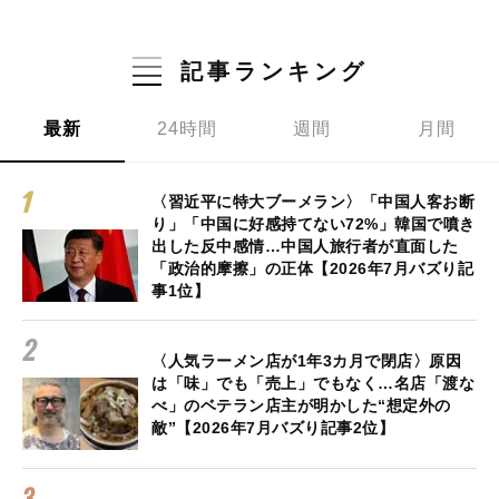
記事ランキング
最新
24時間
週間
月間
〈習近平に特大ブーメラン〉「中国人客お断
り」「中国に好感持てない72%」韓国で噴き
出した反中感情…中国人旅行者が直面した
「政治的摩擦」の正体【2026年7月バズり記
事1位】
〈人気ラーメン店が1年3カ月で閉店〉原因
は「味」でも「売上」でもなく…名店「渡な
べ」のベテラン店主が明かした“想定外の
敵”【2026年7月バズり記事2位】