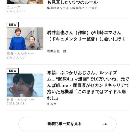
も見直したい3つのルール
ニュース
集英社オンライン編集部ニュース班
2026.08.08
NEW
岩井圭也さん（作家）が山崎エマさん
（ドキュメンタリー監督）に会いに行く
岩井圭也
教養・カルチャー
2026.08.08
NEW
毒親、ぶつかりおじさん、ルッキズ
ム…“闇深4コマ漫画”で10万いいね、元で
んぱ組.inc・鹿目凛がセカンドキャリアで
抱いた危機感「このままではアイドル崩
れに」
教養・カルチャー
2026.08.08
キムラ
新着記事一覧を見る