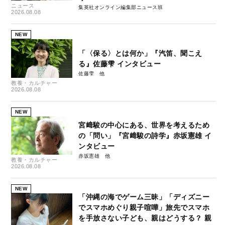
ニュース
集英社オンライン編集部ニュース班
2026.08.08
NEW
「〈保る〉とは何か」『汽笛、聞こえ
る』佐藤雫 インタビュー
佐藤雫
教養・カルチャー
2026.08.08
NEW
宮﨑駿の中心にある、世界を考えるため
の「問い」『宮﨑駿の詩学』赤坂憲雄 イ
ンタビュー
赤坂憲雄
教養・カルチャー
2026.08.08
NEW
「沖縄の海でゲーム三昧」「ディズニー
でスマホめぐり親子喧嘩」旅先でスマホ
を手放さない子ども、親はどうする？ 親