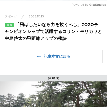
Powered by 
GliaStudios
Mute
2022.10.15
スポーツ
「飛ばしたいなら力を抜くべし」ZOZOチ
画像
ャンピオンシップで活躍するコリン・モリカワと
中島啓太の飛距離アップの秘訣
記事本文に戻る
（画像1/5）