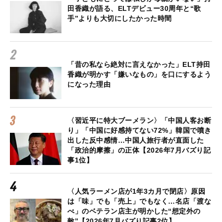
田香織が語る、ELTデビュー30周年と“歌
手”よりも大切にしたかった時間
「昔の私なら絶対に言えなかった」ELT持田
香織が明かす「嫌いなもの」を口にするよう
になった理由
〈習近平に特大ブーメラン〉「中国人客お断
り」「中国に好感持てない72%」韓国で噴き
出した反中感情…中国人旅行者が直面した
「政治的摩擦」の正体【2026年7月バズり記
事1位】
〈人気ラーメン店が1年3カ月で閉店〉原因
は「味」でも「売上」でもなく…名店「渡な
べ」のベテラン店主が明かした“想定外の
敵”【2026年7月バズり記事2位】