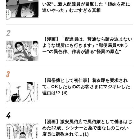
い家”…新人配達員が目撃した「姉妹を死に
追いやった」むごすぎる真相
【漫画】「配達員は、普通なら踏み込まない
ような場所にも行きます」“郵便局員×ホラ
ー”の異色作、作者が語る“怪異の原点”
【風俗嬢として初仕事】着衣即を要求され
て、OKしたもののお客さまにマジギレした
理由は!? (4)
【漫画】激安風俗店で風俗嬢として働きはじ
めた22歳、シンナーと薬で歯なしのこわい
店長に調教されて…(1)