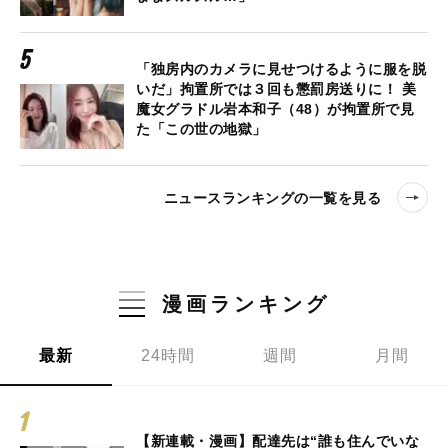
「独房内のカメラに見せつけるように服を脱
いだ」拘置所では３回も懲罰房送りに！ 美
魔女グラドル岩本和子（48）が拘置所で見
た「この世の地獄」
ニュースランキングの一覧を見る
漫画ランキング
最新
24時間
週間
月間
【新連載・漫画】配達先は“誰も住んでいな