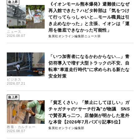
急上昇
《イオンモール熊本爆発》避難後になぜ
再入館できた？ハビタ幹部は「気をつけ
て行ってらっしゃいと…モール職員は引
き止めなかった」と主張、イオンは「運
用を徹底できなかった可能性」
ニュース
2026.08.07
集英社オンライン編集部ニュース班
「いつ加害者になるかわからない…」青
切符導入で増す大型トラックの不安、自
転車“車道走行時代”に求められる新たな
安全対策
ビジネス
2026.07.21
急上昇
「貧乏くさい」「禁止にしてほしい」ガ
チャガチャの“サーチ行為”が物議 SNS
で賛否真っ二つ、店舗側が明かした意外
な本音【2026年7月バズり記事5位】
教養・カルチャー
集英社オンライン編集部
2026.08.07