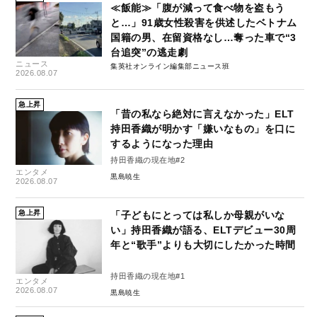
≪飯能≫「腹が減って食べ物を盗もう
と…」91歳女性殺害を供述したベトナム
国籍の男、在留資格なし…奪った車で“3
台追突”の逃走劇
ニュース
集英社オンライン編集部ニュース班
2026.08.07
急上昇
「昔の私なら絶対に言えなかった」ELT
持田香織が明かす「嫌いなもの」を口に
するようになった理由
持田香織の現在地#2
エンタメ
黒島暁生
2026.08.07
急上昇
「子どもにとっては私しか母親がいな
い」持田香織が語る、ELTデビュー30周
年と“歌手”よりも大切にしたかった時間
持田香織の現在地#1
エンタメ
2026.08.07
黒島暁生