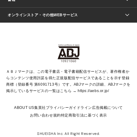
ファッション・美容
青年マンガ
ジャンプSQ.
Seventeen
週刊ヤングジャンプ
オンラインストア・その他WEBサービス
文芸・文庫・総合
芸能・情報・スポーツ
少女マンガ
Vジャンプ
non-no Web
ヤングジャンプ定期購読デジタル
すばる
Myojo
オンラインストア
りぼん
学芸・ノンフィクション・新書
最強ジャンプ
女性マンガ
@BAILA
ヤンジャン＋
小説すばる
週プレNEWS
マーガレット
集英社OTOコンテンツ
集英社 学芸編集部
少年ジャンプ＋
その他WEBサービス
クッキー
ライトノベル・ノベライズ
MAQUIA ONLINE
となりのヤングジャンプ
集英社 文芸ステーション
週プレ グラジャパ！
別冊マーガレット
SHUEISHA MANGA-ART HERITAGE
集英社 ビジネス書
ゼブラック
ココハナ
SHUEISHA ADNAVI
SPUR.JP
集英社Webマガジン Cobalt
グランドジャンプ
web 集英社文庫
キッズ
web Sportiva
マンガMee
ジャンプキャラクターズストア
集英社新書
ジャンプルーキー！
月刊オフィスユー
ＡＢＪマークは、この電子書店・電子書籍配信サービスが、著作権者か
EDITOR'S LAB
LEE
集英社オレンジ文庫
ウルトラジャンプ
青春と読書
パラスポ＋！
らコンテンツ使用許諾を得た正規版配信サービスであることを示す登録
集英社みらい文庫
リマコミ＋
HAPPY PLUS STORE
集英社新書プラス
ジャンプTOON
商標（登録番号 第6091713号）です。ABJマークの詳細、ABJマークを
Marisol
シフォン文庫
アジア人物史
S-KIDS.LAND
マンガMeets
掲示しているサービスの一覧はこちら →
https://aebs.or.jp/
shueisha vox
よみタイ
S-MANGA
Web éclat
ダッシュエックス文庫
LEEマルシェ
kotoba
集英社ジャンプリミックス
ABOUT US
集英社プライバシーガイドライン
広告掲載について
T JAPAN:The New York Times Style Magazine
JUMP j BOOKS
お問い合わせ
規約
特定商取引法に基づく表示
SHOP Marisol
e!集英社
集英社コミック文庫
集英社女性誌ポータル
éclat premium
imidas
MEN'S NON-NO WEB
SHUEISHA Inc. All Right Reserved.