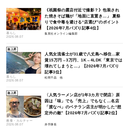
《祇園祭の露店付近で撮影？》包装され
た焼きそば麺が「地面に直置き…」 夏祭
りで食中毒を避ける“店選び”のポイント
【2026年7月バズり記事4位】
暮らし
集英社オンライン編集部
2026.08.07
急上昇
人気女流雀士が31歳で八丈島へ移住…家
賃15万円→3万円、1K→4LDK「東京では
壊れてしまうと…」【2026年7月バズり
記事3位】
暮らし
松岡千晶
2026.08.07
急上昇
〈人気ラーメン店が1年3カ月で閉店〉原
因は「味」でも「売上」でもなく…名店
「渡なべ」のベテラン店主が明かした“想
定外の敵”【2026年7月バズり記事2位】
教養・カルチャー
2026.08.07
井手隊長