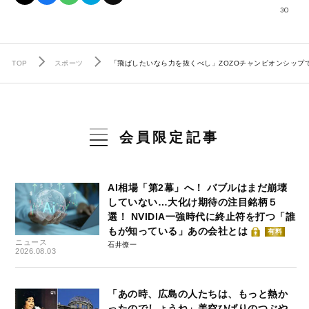
30
TOP
スポーツ
「飛ばしたいなら力を抜くべし」ZOZOチャンピオンシップ
会員限定記事
AI相場「第2幕」へ！ バブルはまだ崩壊
していない…大化け期待の注目銘柄５
選！ NVIDIA一強時代に終止符を打つ「誰
もが知っている」あの会社とは
有料
ニュース
石井僚一
2026.08.03
「あの時、広島の人たちは、もっと熱か
ったのでしょうね」美空ひばりのつぶや