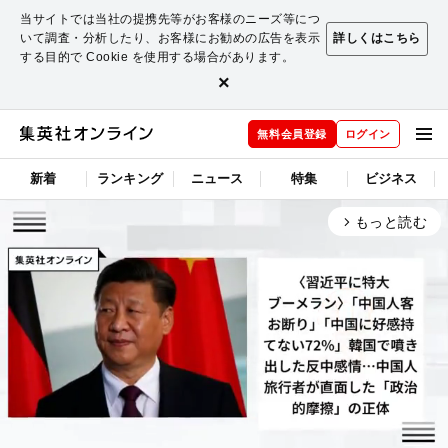
当サイトでは当社の提携先等がお客様のニーズ等につ
いて調査・分析したり、お客様にお勧めの広告を表示
詳しくはこちら
する目的で Cookie を使用する場合があります。
×
無料会員登録
ログイン
新着
ランキング
ニュース
特集
ビジネス
もっと読む
arrow_forward_ios