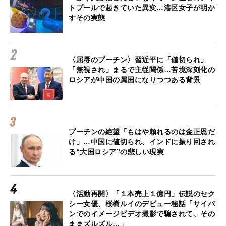
トプールで起きていた異変…港区女子が明か
すその実態
〈屈辱のプーチン〉習近平に「値切られ」
「無視され」まるで主従関係…苦境深刻化の
ロシアが中国の属国になりつつある背景
プーチンの絶望「もはや頼れるのは金正恩だ
け」…中国に値切られ、インドに振り回され
る“大国ロシア”の悲しい現実
〈活動再開〉「１本売上１億円」伝説のセク
シー女優、桜樹ルイのデビュー秘話「サイパ
ンでのイメージビデオ撮影で騙されて、その
ままズルズル…」