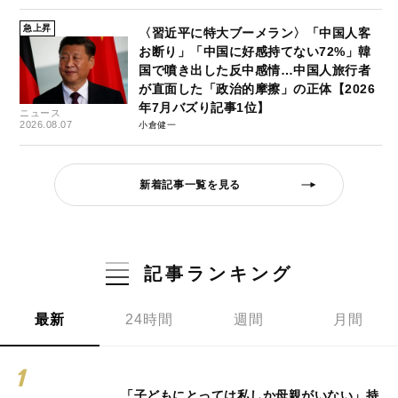
急上昇
〈習近平に特大ブーメラン〉「中国人客
お断り」「中国に好感持てない72%」韓
国で噴き出した反中感情…中国人旅行者
が直面した「政治的摩擦」の正体【2026
年7月バズり記事1位】
ニュース
2026.08.07
小倉健一
新着記事一覧を見る
記事ランキング
最新
24時間
週間
月間
「子どもにとっては私しか母親がいない」持