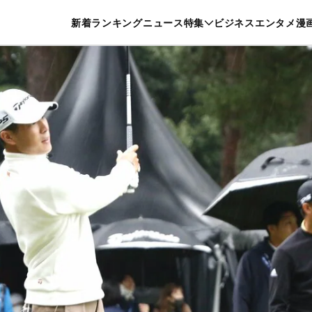
特集一覧を見る
漫画一覧を見る
新着
ランキング
ニュース
特集
ビジネス
エンタメ
漫
養・カルチャー
暮らし
スポーツ
ヘルスケア
美容
グルメ