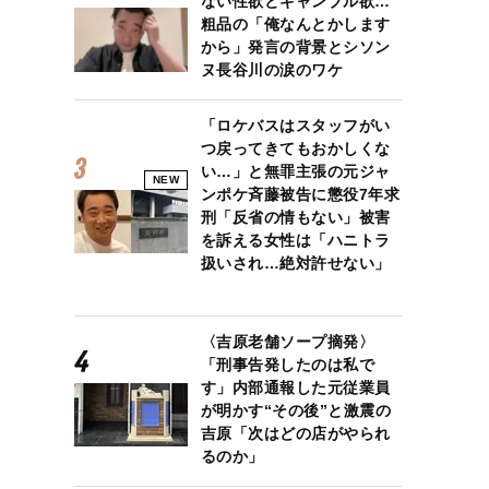
ない性欲とギャンブル欲…
粗品の「俺なんとかします
から」発言の背景とシソン
ヌ長谷川の涙のワケ
「ロケバスはスタッフがい
つ戻ってきてもおかしくな
い…」と無罪主張の元ジャ
NEW
ンポケ斉藤被告に懲役7年求
刑「反省の情もない」被害
を訴える女性は「ハニトラ
扱いされ…絶対許せない」
〈吉原老舗ソープ摘発〉
「刑事告発したのは私で
す」内部通報した元従業員
が明かす“その後”と激震の
吉原「次はどの店がやられ
るのか」