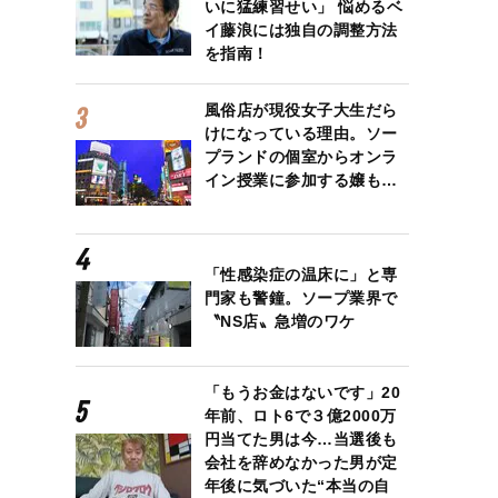
いに猛練習せい」 悩めるベ
イ藤浪には独自の調整方法
を指南！
風俗店が現役女子大生だら
けになっている理由。ソー
プランドの個室からオンラ
イン授業に参加する嬢も…
「性感染症の温床に」と専
門家も警鐘。ソープ業界で
〝NS店〟急増のワケ
「もうお金はないです」20
年前、ロト6で３億2000万
円当てた男は今…当選後も
会社を辞めなかった男が定
年後に気づいた“本当の自