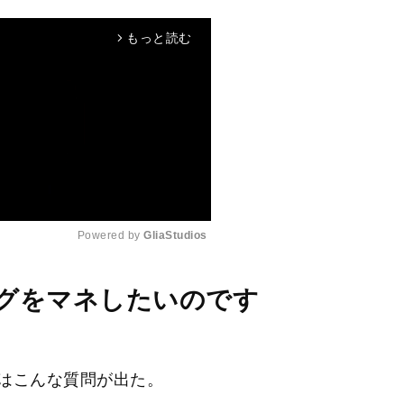
もっと読む
arrow_forward_ios
Powered by 
GliaStudios
M
グをマネしたいのです
u
t
e
はこんな質問が出た。