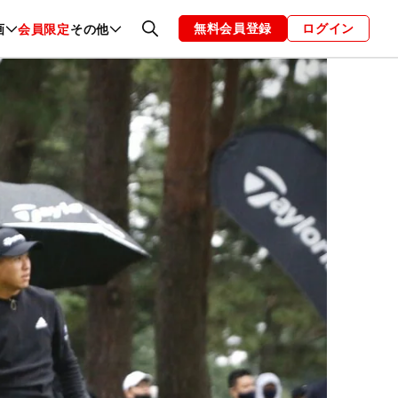
無料会員登録
ログイン
画
会員限定
その他
ファッション
恋愛・結婚
編集部
お知らせ