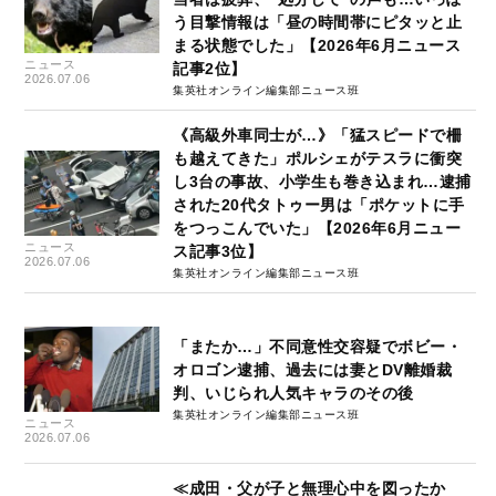
う目撃情報は「昼の時間帯にピタッと止
まる状態でした」【2026年6月ニュース
ニュース
記事2位】
2026.07.06
集英社オンライン編集部ニュース班
《高級外車同士が…》「猛スピードで柵
も越えてきた」ポルシェがテスラに衝突
し3台の事故、小学生も巻き込まれ…逮捕
された20代タトゥー男は「ポケットに手
をつっこんでいた」【2026年6月ニュー
ニュース
ス記事3位】
2026.07.06
集英社オンライン編集部ニュース班
「またか…」不同意性交容疑でボビー・
オロゴン逮捕、過去には妻とDV離婚裁
判、いじられ人気キャラのその後
集英社オンライン編集部ニュース班
ニュース
2026.07.06
≪成田・父が子と無理心中を図ったか