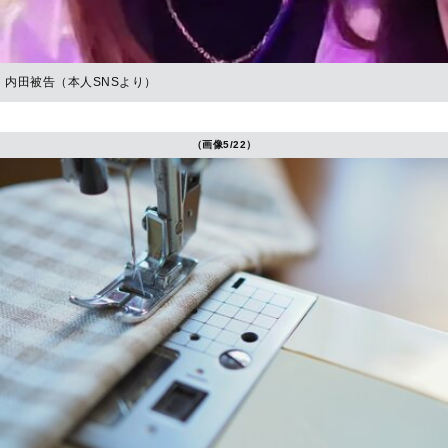
内田被告（本人SNSより）
（画像5/22）