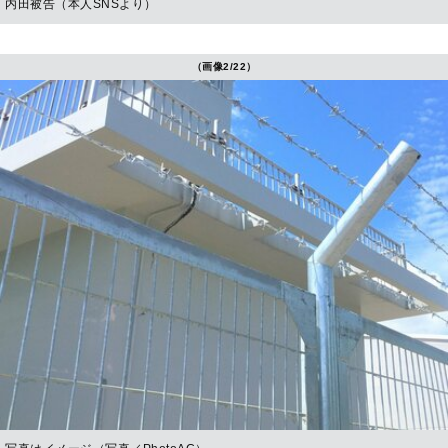
内田被告（本人SNSより）
（画像2/22）