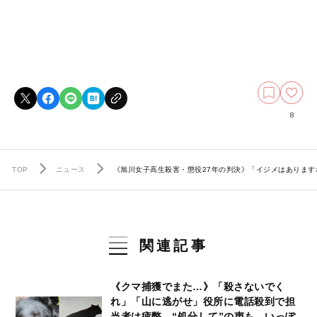
8
TOP
ニュース
《旭川女子高生殺害・懲役27年の判決》「イジメはありますね
関連記事
《クマ捕獲でまた…》「殺さないでく
れ」「山に逃がせ」役所に電話殺到で担
当者は疲弊、“処分して”の声も…いっぽ