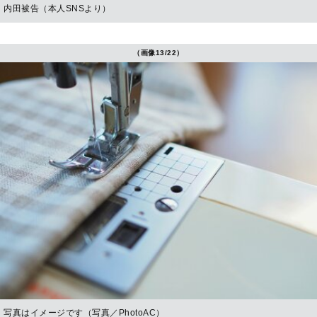
内田被告（本人SNSより）
（画像13/22）
写真はイメージです（写真／PhotoAC）