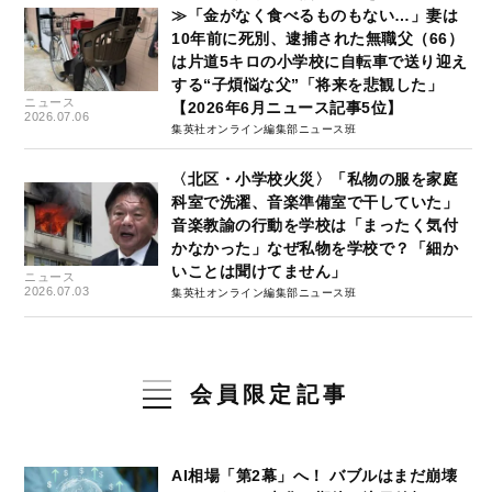
≫「金がなく食べるものもない…」妻は
10年前に死別、逮捕された無職父（66）
は片道5キロの小学校に自転車で送り迎え
する“子煩悩な父”「将来を悲観した」
ニュース
【2026年6月ニュース記事5位】
2026.07.06
集英社オンライン編集部ニュース班
〈北区・小学校火災〉「私物の服を家庭
科室で洗濯、音楽準備室で干していた」
音楽教諭の行動を学校は「まったく気付
かなかった」なぜ私物を学校で？「細か
いことは聞けてません」
ニュース
2026.07.03
集英社オンライン編集部ニュース班
会員限定記事
AI相場「第2幕」へ！ バブルはまだ崩壊