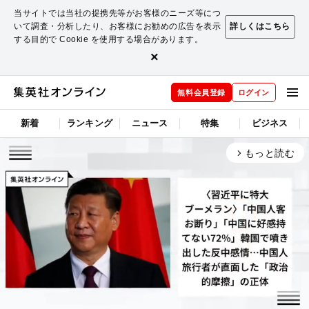
当サイトでは当社の提携先等がお客様のニーズ等につ
いて調査・分析したり、お客様にお勧めの広告を表示
詳しくはこちら
する目的で Cookie を使用する場合があります。
×
無料会員登録
ログイン
新着
ランキング
ニュース
特集
ビジネス
もっと読む
arrow_forward_ios