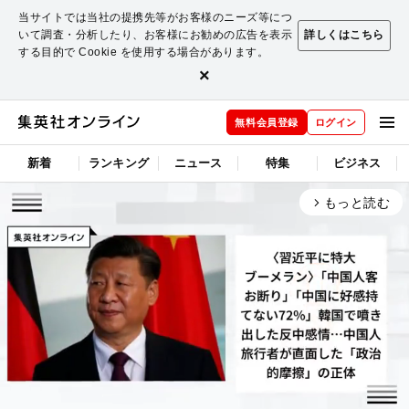
当サイトでは当社の提携先等がお客様のニーズ等につ
いて調査・分析したり、お客様にお勧めの広告を表示
詳しくはこちら
する目的で Cookie を使用する場合があります。
×
無料会員登録
ログイン
新着
ランキング
ニュース
特集
ビジネス
もっと読む
arrow_forward_ios