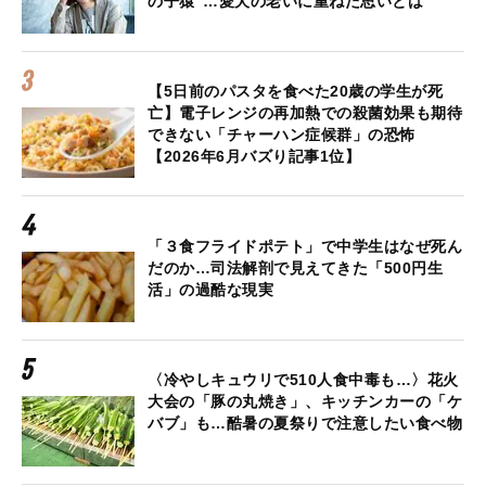
の子猿”…愛犬の老いに重ねた思いとは
【5日前のパスタを食べた20歳の学生が死
亡】電子レンジの再加熱での殺菌効果も期待
できない「チャーハン症候群」の恐怖
【2026年6月バズり記事1位】
「３食フライドポテト」で中学生はなぜ死ん
だのか…司法解剖で見えてきた「500円生
活」の過酷な現実
〈冷やしキュウリで510人食中毒も…〉花火
大会の「豚の丸焼き」、キッチンカーの「ケ
バブ」も…酷暑の夏祭りで注意したい食べ物