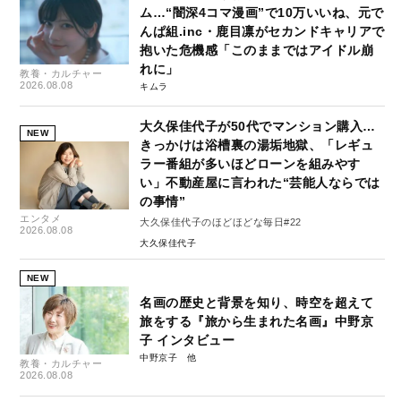
ム…“闇深4コマ漫画”で10万いいね、元で
んぱ組.inc・鹿目凛がセカンドキャリアで
抱いた危機感「このままではアイドル崩
れに」
教養・カルチャー
2026.08.08
キムラ
大久保佳代子が50代でマンション購入…
NEW
きっかけは浴槽裏の湯垢地獄、「レギュ
ラー番組が多いほどローンを組みやす
い」不動産屋に言われた“芸能人ならでは
の事情”
エンタメ
大久保佳代子のほどほどな毎日#22
2026.08.08
大久保佳代子
NEW
名画の歴史と背景を知り、時空を超えて
旅をする『旅から生まれた名画』中野京
子 インタビュー
中野京子
教養・カルチャー
2026.08.08