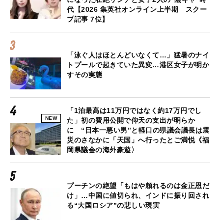
代【2026 集英社オンライン上半期 スクー
プ記事 7位】
「泳ぐ人はほとんどいなくて…」猛暑のナイ
トプールで起きていた異変…港区女子が明か
すその実態
「1泊最高は11万円ではなく約17万円でし
NEW
た」初の費用公開で仰天の支出が明らか
に “日本一悪い男”と軽口の県議会議長は震
災のさなかに「天国」へ行ったとご満悦《福
岡県議会の海外豪遊〉
プーチンの絶望「もはや頼れるのは金正恩だ
け」…中国に値切られ、インドに振り回され
る“大国ロシア”の悲しい現実