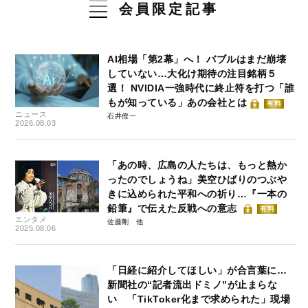
会員限定記事
AI相場「第2幕」へ！ バブルはまだ崩壊
していない…大化け期待の注目銘柄５
選！ NVIDIA一強時代に終止符を打つ「誰
もが知っている」あの会社とは
有料
ニュース
石井僚一
2026.08.03
「あの時、広島の人たちは、もっと熱か
ったのでしょうね」美空ひばりのつぶや
きに込められた平和への祈り…『一本の
鉛筆』で伝えた反戦への意志
有料
エンタメ
佐藤剛
2025.08.06
「日経に紹介してほしい」が合言葉に…
新聞社の“記者流出ドミノ”が止まらな
い 「TikToker化まで求められた」現場