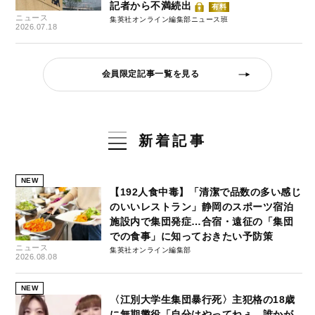
記者から不満続出
有料
ニュース
集英社オンライン編集部ニュース班
2026.07.18
会員限定記事一覧を見る
新着記事
NEW
【192人食中毒】「清潔で品数の多い感じ
のいいレストラン」静岡のスポーツ宿泊
施設内で集団発症…合宿・遠征の「集団
での食事」に知っておきたい予防策
ニュース
集英社オンライン編集部
2026.08.08
NEW
〈江別大学生集団暴行死〉主犯格の18歳
に無期懲役「自分はやってねぇ。誰かが