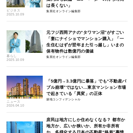
は長くない」
ビジネス
集英社オンライン編集部
2025.10.09
元フジ西岡アナの“タワマン沼”がすごい
「妻にナイショでマンション購入」「一
生住むはずが翌年また引っ越し」いまの
保有物件は数億円の価値
暮らし
集英社オンライン編集部
2025.10.09
「5億円→3.3億円に暴落」でも“不動産バ
ブル崩壊”ではない…東京マンション市場
で起きている「異変」の正体
築地コンフィデンシャル
ニュース
2026.04.10
庶民は地方にしか住めなくなる？ 都市か
地方か、広いか狭いか、所有か非所有
か…多様化する日本の不動産“格差”事情