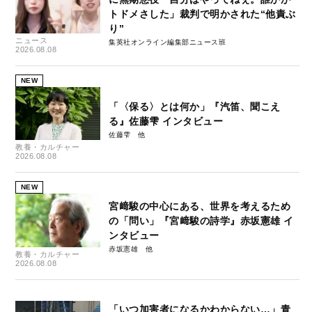
トドメさした」裁判で明かされた“他責ぶ
り”
ニュース
集英社オンライン編集部ニュース班
2026.08.08
NEW
「〈保る〉とは何か」『汽笛、聞こえ
る』佐藤雫 インタビュー
佐藤雫
教養・カルチャー
2026.08.08
NEW
宮﨑駿の中心にある、世界を考えるため
の「問い」『宮﨑駿の詩学』赤坂憲雄 イ
ンタビュー
赤坂憲雄
教養・カルチャー
2026.08.08
「いつ加害者になるかわからない…」青