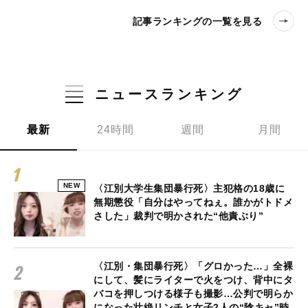
記事ランキングの一覧を見る
ニュースランキング
最新
24時間
週間
月間
NEW
〈江別大学生集団暴行死〉主犯格の18歳に
無期懲役「自分はやってねぇ。誰かがトドメ
さした」裁判で明かされた“他責ぶり”
〈江別・集団暴行死〉「グロかった…」全裸
にして、髪にライターで火をつけ、背中にタ
バコを押しつける様子も撮影…公判で明らか
になった壮絶リンチと女子2人の“陰キャ”時