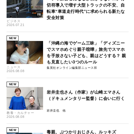
切符導入で増す大型トラックの不安、自
転車“車道走行時代”に求められる新たな
安全対策
ビジネス
2026.07.21
NEW
「沖縄の海でゲーム三昧」「ディズニー
でスマホめぐり親子喧嘩」旅先でスマホ
を手放さない子ども、親はどうする？ 親
も見直したい3つのルール
ニュース
集英社オンライン編集部ニュース班
2026.08.08
NEW
岩井圭也さん（作家）が山崎エマさん
（ドキュメンタリー監督）に会いに行く
岩井圭也
教養・カルチャー
2026.08.08
NEW
毒親、ぶつかりおじさん、ルッキズ