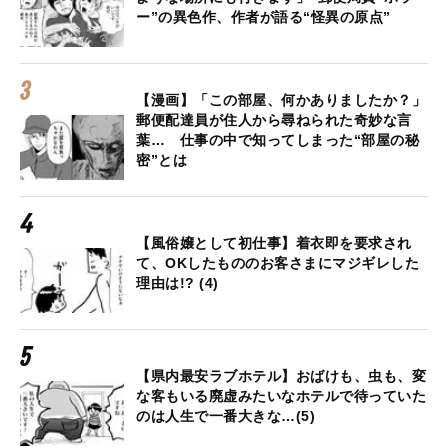
ー”の異色作、作者が語る“怪異の原点”
【漫画】「この部屋、何かありましたか？」
郵便配達員が住人から尋ねられた奇妙な言
葉… 仕事の中で知ってしまった“部屋の秘
密”とは
【風俗嬢として初仕事】着衣即を要求され
て、OKしたもののお客さまにマジギレした
理由は!? (4)
【県内最安ラブホテル】おばけも、虫も、変
な客もいる廃虚みたいなホテルで待っていた
のは人生で一番大きな…(5)