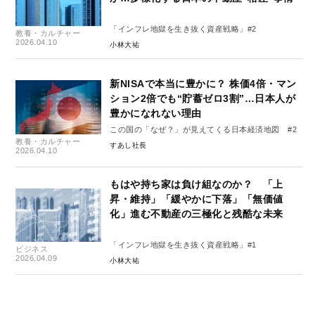
「インフレ地獄を生き抜く資産戦略」#2
教養・カルチャー
2026.04.10
小林大祐
新NISAで本当に豊かに？ 株価4倍・マン
ション2倍でも“貯蓄ゼロ3割”…日本人が
豊かになれない理由
この国の「なぜ？」が見えてくる日本経済地図 #2
教養・カルチャー
すあし社長
2026.04.10
もはや持ち家は負け組なのか？ 「上
昇・維持」「緩やかに下落」「無価値
化」進む不動産の三極化と残酷な未来
「インフレ地獄を生き抜く資産戦略」#1
ビジネス
2026.04.09
小林大祐