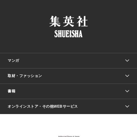
マンガ
取材・ファッション
少年マンガ
週刊少年ジャンプ
書籍
ファッション・美容
青年マンガ
ジャンプSQ.
Seventeen
週刊ヤングジャンプ
オンラインストア・その他WEBサービス
文芸・文庫・総合
芸能・情報・スポーツ
少女マンガ
Vジャンプ
non-no Web
ヤングジャンプ定期購読デジタル
すばる
Myojo
オンラインストア
りぼん
学芸・ノンフィクション・新書
最強ジャンプ
女性マンガ
@BAILA
ヤンジャン＋
小説すばる
週プレNEWS
マーガレット
集英社OTOコンテンツ
集英社 学芸編集部