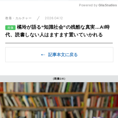
Powered by 
GliaStudios
Mute
2026.04.12
教養・カルチャー
橘玲が語る“知識社会”の残酷な真実…AI時
画像
代、読書しない人はますます置いていかれる
記事本文に戻る
（画像1/4）