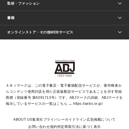
取材・ファッション
少年マンガ
週刊少年ジャンプ
書籍
ファッション・美容
青年マンガ
ジャンプSQ.
Seventeen
週刊ヤングジャンプ
オンラインストア・その他WEBサービス
文芸・文庫・総合
芸能・情報・スポーツ
少女マンガ
Vジャンプ
non-no Web
ヤングジャンプ定期購読デジタル
すばる
Myojo
オンラインストア
りぼん
学芸・ノンフィクション・新書
最強ジャンプ
女性マンガ
@BAILA
ヤンジャン＋
小説すばる
週プレNEWS
マーガレット
集英社OTOコンテンツ
集英社 学芸編集部
少年ジャンプ＋
その他WEBサービス
クッキー
ライトノベル・ノベライズ
MAQUIA ONLINE
となりのヤングジャンプ
集英社 文芸ステーション
週プレ グラジャパ！
別冊マーガレット
SHUEISHA MANGA-ART HERITAGE
集英社 ビジネス書
ゼブラック
ココハナ
SHUEISHA ADNAVI
SPUR.JP
集英社Webマガジン Cobalt
グランドジャンプ
web 集英社文庫
キッズ
web Sportiva
マンガMee
ジャンプキャラクターズストア
集英社新書
ジャンプルーキー！
月刊オフィスユー
ＡＢＪマークは、この電子書店・電子書籍配信サービスが、著作権者か
EDITOR'S LAB
LEE
集英社オレンジ文庫
ウルトラジャンプ
青春と読書
パラスポ＋！
らコンテンツ使用許諾を得た正規版配信サービスであることを示す登録
集英社みらい文庫
リマコミ＋
HAPPY PLUS STORE
集英社新書プラス
ジャンプTOON
商標（登録番号 第6091713号）です。ABJマークの詳細、ABJマークを
Marisol
シフォン文庫
アジア人物史
S-KIDS.LAND
マンガMeets
掲示しているサービスの一覧はこちら →
https://aebs.or.jp/
shueisha vox
よみタイ
S-MANGA
Web éclat
ダッシュエックス文庫
LEEマルシェ
kotoba
集英社ジャンプリミックス
ABOUT US
集英社プライバシーガイドライン
広告掲載について
T JAPAN:The New York Times Style Magazine
JUMP j BOOKS
お問い合わせ
規約
特定商取引法に基づく表示
SHOP Marisol
e!集英社
集英社コミック文庫