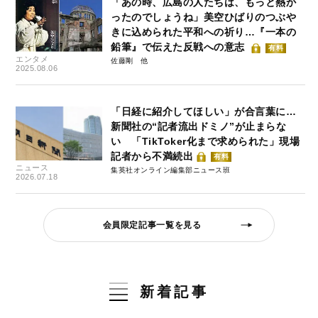
「あの時、広島の人たちは、もっと熱か
ったのでしょうね」美空ひばりのつぶや
きに込められた平和への祈り…『一本の
鉛筆』で伝えた反戦への意志
有料
エンタメ
佐藤剛
2025.08.06
「日経に紹介してほしい」が合言葉に…
新聞社の“記者流出ドミノ”が止まらな
い 「TikToker化まで求められた」現場
記者から不満続出
有料
ニュース
集英社オンライン編集部ニュース班
2026.07.18
会員限定記事一覧を見る
新着記事