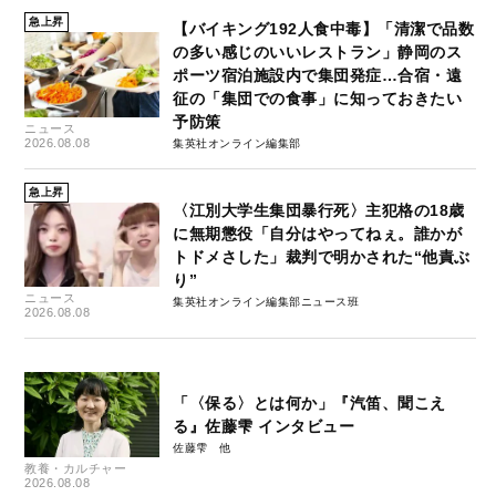
急上昇
【バイキング192人食中毒】「清潔で品数
の多い感じのいいレストラン」静岡のス
ポーツ宿泊施設内で集団発症…合宿・遠
征の「集団での食事」に知っておきたい
予防策
ニュース
2026.08.08
集英社オンライン編集部
急上昇
〈江別大学生集団暴行死〉主犯格の18歳
に無期懲役「自分はやってねぇ。誰かが
トドメさした」裁判で明かされた“他責ぶ
り”
ニュース
集英社オンライン編集部ニュース班
2026.08.08
「〈保る〉とは何か」『汽笛、聞こえ
る』佐藤雫 インタビュー
佐藤雫
教養・カルチャー
2026.08.08