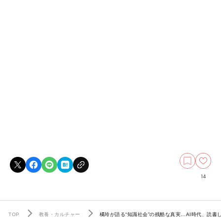
14
TOP
教養・カルチャー
橘玲が語る“知識社会”の残酷な真実…AI時代、読