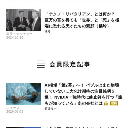
「テクノ・リバタリアン」とは何か？
巨万の富を得ても「世界」と「死」を極
端に恐れる天才たちの素顔（橘玲）
橘玲
教養・カルチャー
2024.10.16
会員限定記事
AI相場「第2幕」へ！ バブルはまだ崩壊
していない…大化け期待の注目銘柄５
選！ NVIDIA一強時代に終止符を打つ「誰
もが知っている」あの会社とは
有料
ニュース
石井僚一
2026.08.03