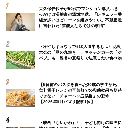
大久保佳代子が50代でマンション購入…き
っかけは浴槽裏の湯垢地獄、「レギュラー番
組が多いほどローンを組みやすい」不動産屋
に言われた“芸能人ならではの事情”
〈冷やしキュウリで510人食中毒も…〉花火
大会の「豚の丸焼き」、キッチンカーの「ケ
バブ」も…酷暑の夏祭りで注意したい食べ物
【5日前のパスタを食べた20歳の学生が死
亡】電子レンジの再加熱での殺菌効果も期待
できない「チャーハン症候群」の恐怖
【2026年6月バズり記事1位】
〈映画『ちいかわ』〉「子ども向けの映画に