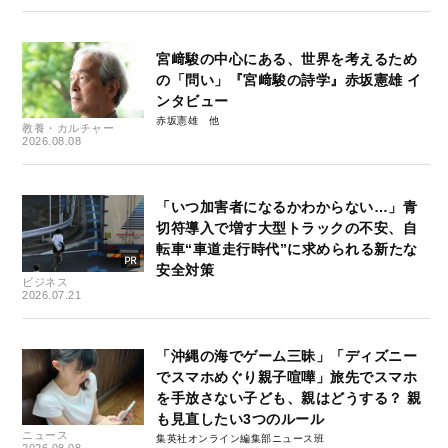
宮﨑駿の中心にある、世界を考えるため
の「問い」『宮﨑駿の詩学』赤坂憲雄 イ
ンタビュー
赤坂憲雄
教養・カルチャー
2026.08.08
「いつ加害者になるかわからない…」青
切符導入で増す大型トラックの不安、自
転車“車道走行時代”に求められる新たな
安全対策
ビジネス
2026.07.21
「沖縄の海でゲーム三昧」「ディズニー
でスマホめぐり親子喧嘩」旅先でスマホ
を手放さない子ども、親はどうする？ 親
も見直したい3つのルール
ニュース
集英社オンライン編集部ニュース班