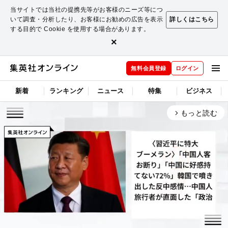
当サイトでは当社の提携先等がお客様のニーズ等につ
いて調査・分析したり、お客様にお勧めの広告を表示
詳しくはこちら
する目的で Cookie を使用する場合があります。
×
無料会員登録
ログイン
新着
ランキング
ニュース
特集
ビジネス
もっと読む
arrow_forward_ios