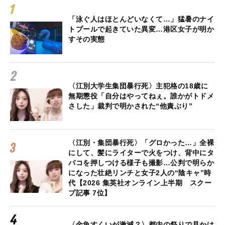
「泳ぐ人はほとんどいなくて…」猛暑のナイ
トプールで起きていた異変…港区女子が明か
すその実態
〈江別大学生集団暴行死〉主犯格の18歳に
無期懲役「自分はやってねぇ。誰かがトドメ
さした」裁判で明かされた“他責ぶり”
〈江別・集団暴行死〉「グロかった…」全裸
にして、髪にライターで火をつけ、背中にタ
バコを押しつける様子も撮影…公判で明らか
になった壮絶リンチと女子2人の“陰キャ”時
代【2026 集英社オンライン上半期 スクー
プ記事 7位】
〈金魚すくいが激減？〉都内の祭りで見かけ