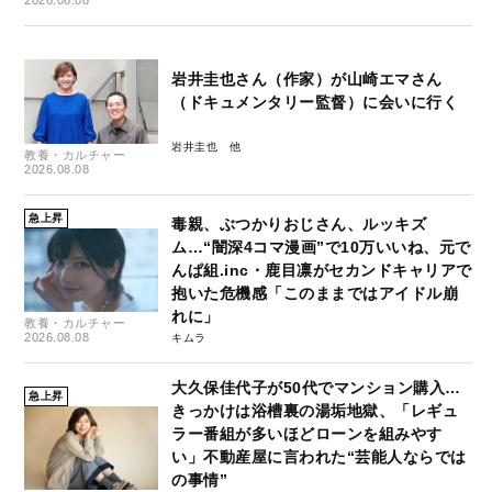
2026.08.08
岩井圭也さん（作家）が山崎エマさん
（ドキュメンタリー監督）に会いに行く
岩井圭也
教養・カルチャー
2026.08.08
急上昇
毒親、ぶつかりおじさん、ルッキズ
ム…“闇深4コマ漫画”で10万いいね、元で
んぱ組.inc・鹿目凛がセカンドキャリアで
抱いた危機感「このままではアイドル崩
れに」
教養・カルチャー
2026.08.08
キムラ
大久保佳代子が50代でマンション購入…
急上昇
きっかけは浴槽裏の湯垢地獄、「レギュ
ラー番組が多いほどローンを組みやす
い」不動産屋に言われた“芸能人ならでは
の事情”