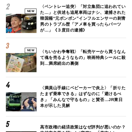
〈ベントレー追突〉「対立集団に追われてい
NEW
た…」と供述も追尾車両はナシ、逮捕された
韓国籍“元ボンボン”インフルエンサーの刺青
男のトラブル歴「アメ車を買ったらパーツ
が…」《３度目の逮捕》
NEW
〈ちいかわ争奪戦〉「転売ヤーから買うなん
て魂を売るようなもの」映画特典シールに殺
到…満席続出の裏側
〈満員山手線にベビーカーで炎上〉「折りた
たまず乗車できる」はずなのに「避けるべ
き」「みんなで守るもの」と賛否…JR東日
本が示した見解
高市政権の経済政策はなぜ評判が悪いのか？