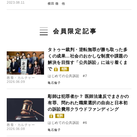
2023.08.11
横田 徹
会員限定記事
タトゥー裁判・逆転無罪が勝ち取った多
くの成果…社会のおかしな制度や課題の
解決を目指す「公共訴訟」に辿り着くま
で
有料
はじめての公共訴訟 #7
教養・カルチャー
2026.06.09
亀石倫子
彫師は犯罪者か？ 医師法違反でまさかの
有罪、問われた職業選択の自由と日本初
の訴訟費用クラウドファンディング
有料
はじめての公共訴訟 #6
教養・カルチャー
2026.06.08
亀石倫子