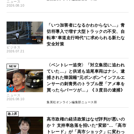
ニュース
2026.08.10
「いつ加害者になるかわからない…」青
切符導入で増す大型トラックの不安、自
転車“車道走行時代”に求められる新たな
安全対策
ビジネス
2026.07.21
〈ベントレー追突〉「対立集団に追われ
NEW
ていた…」と供述も追尾車両はナシ、逮
捕された韓国籍“元ボンボン”インフルエ
ンサーの刺青男のトラブル歴「アメ車を
買ったらパーツが…」《３度目の逮捕》
ニュース
2026.08.10
集英社オンライン編集部ニュース班
急上昇
高市政権の経済政策はなぜ評判が悪いの
か？ 支持率急落を招いた“変節”…「高市
トレード」が「高市ショック」に変わっ