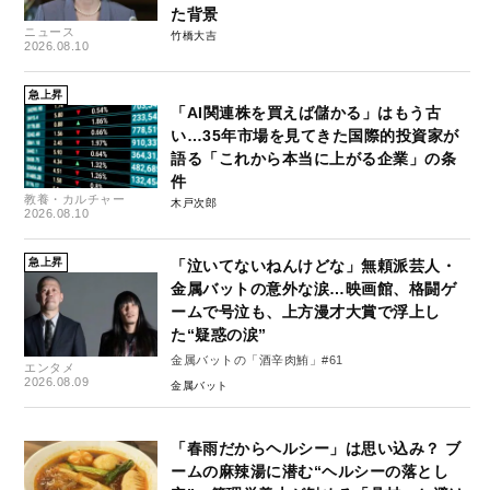
た背景
ニュース
竹橋大吉
2026.08.10
急上昇
「AI関連株を買えば儲かる」はもう古
い…35年市場を見てきた国際的投資家が
語る「これから本当に上がる企業」の条
件
教養・カルチャー
木戸次郎
2026.08.10
急上昇
「泣いてないねんけどな」無頼派芸人・
金属バットの意外な涙…映画館、格闘ゲ
ームで号泣も、上方漫才大賞で浮上し
た“疑惑の涙”
金属バットの「酒辛肉鮪」#61
エンタメ
2026.08.09
金属バット
「春雨だからヘルシー」は思い込み？ ブ
ームの麻辣湯に潜む“ヘルシーの落とし