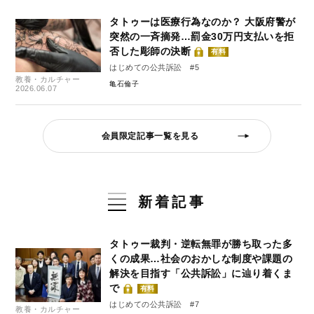
タトゥーは医療行為なのか？ 大阪府警が
突然の一斉摘発…罰金30万円支払いを拒
否した彫師の決断
有料
はじめての公共訴訟 #5
教養・カルチャー
亀石倫子
2026.06.07
会員限定記事一覧を見る
新着記事
タトゥー裁判・逆転無罪が勝ち取った多
くの成果…社会のおかしな制度や課題の
解決を目指す「公共訴訟」に辿り着くま
で
有料
はじめての公共訴訟 #7
教養・カルチャー