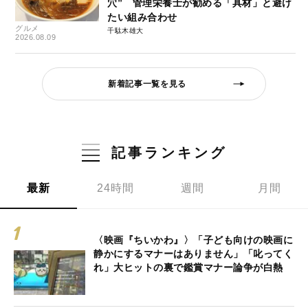
穴” 管理栄養士が勧める「具材」と避け
たい組み合わせ
グルメ
千駄木雄大
2026.08.09
新着記事一覧を見る
記事ランキング
最新
24時間
週間
月間
〈映画『ちいかわ』〉「子ども向けの映画に
静かにするマナーはありません」「叱ってく
れ」大ヒットの裏で鑑賞マナー論争が白熱