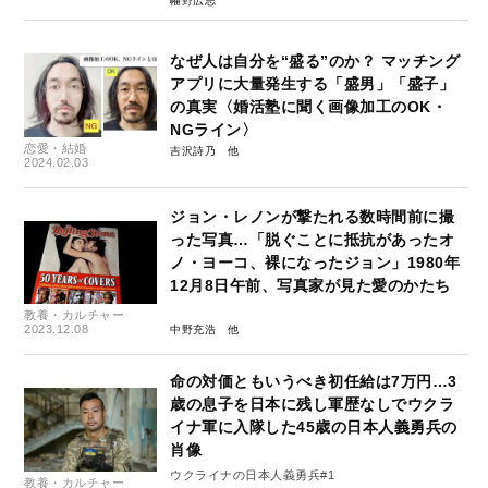
幡野広志
なぜ人は自分を“盛る”のか？ マッチング
アプリに大量発生する「盛男」「盛子」
の真実〈婚活塾に聞く画像加工のOK・
NGライン〉
恋愛・結婚
吉沢詩乃
2024.02.03
ジョン・レノンが撃たれる数時間前に撮
った写真…「脱ぐことに抵抗があったオ
ノ・ヨーコ、裸になったジョン」1980年
12月8日午前、写真家が見た愛のかたち
教養・カルチャー
2023.12.08
中野充浩
命の対価ともいうべき初任給は7万円…3
歳の息子を日本に残し軍歴なしでウクラ
イナ軍に入隊した45歳の日本人義勇兵の
肖像
ウクライナの日本人義勇兵#1
教養・カルチャー