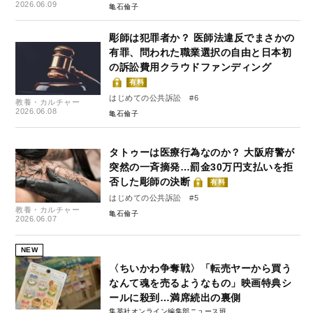
2026.06.09
亀石倫子
彫師は犯罪者か？ 医師法違反でまさかの
有罪、問われた職業選択の自由と日本初
の訴訟費用クラウドファンディング
有料
はじめての公共訴訟 #6
教養・カルチャー
2026.06.08
亀石倫子
タトゥーは医療行為なのか？ 大阪府警が
突然の一斉摘発…罰金30万円支払いを拒
否した彫師の決断
有料
はじめての公共訴訟 #5
教養・カルチャー
亀石倫子
2026.06.07
NEW
〈ちいかわ争奪戦〉「転売ヤーから買う
なんて魂を売るようなもの」映画特典シ
ールに殺到…満席続出の裏側
集英社オンライン編集部ニュース班