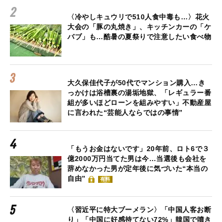
〈冷やしキュウリで510人食中毒も…〉花火
大会の「豚の丸焼き」、キッチンカーの「ケ
バブ」も…酷暑の夏祭りで注意したい食べ物
大久保佳代子が50代でマンション購入…き
っかけは浴槽裏の湯垢地獄、「レギュラー番
組が多いほどローンを組みやすい」不動産屋
に言われた“芸能人ならではの事情”
「もうお金はないです」20年前、ロト6で３
億2000万円当てた男は今…当選後も会社を
辞めなかった男が定年後に気づいた“本当の
自由”
有料
〈習近平に特大ブーメラン〉「中国人客お断
り」「中国に好感持てない72%」韓国で噴き