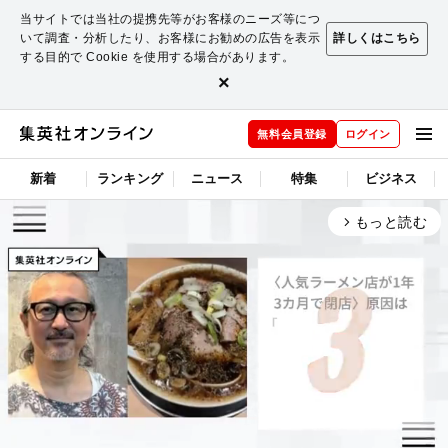
当サイトでは当社の提携先等がお客様のニーズ等につ
いて調査・分析したり、お客様にお勧めの広告を表示
詳しくはこちら
する目的で Cookie を使用する場合があります。
×
無料会員登録
ログイン
新着
ランキング
ニュース
特集
ビジネス
もっと読む
arrow_forward_ios