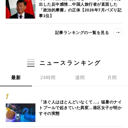
出した反中感情…中国人旅行者が直面した
「政治的摩擦」の正体【2026年7月バズり記
事1位】
記事ランキングの一覧を見る
ニュースランキング
最新
24時間
週間
月間
「泳ぐ人はほとんどいなくて…」猛暑のナイ
トプールで起きていた異変…港区女子が明か
すその実態