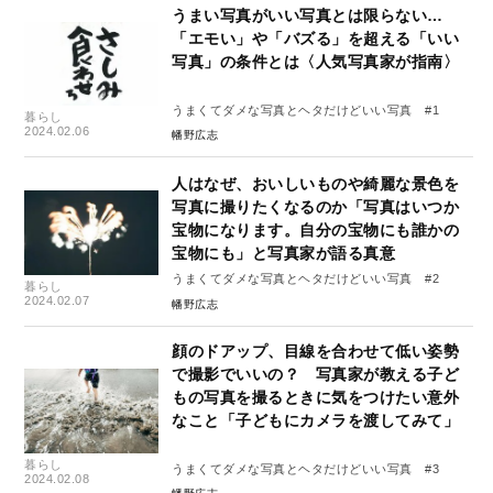
うまい写真がいい写真とは限らない…
「エモい」や「バズる」を超える「いい
写真」の条件とは〈人気写真家が指南〉
うまくてダメな写真とヘタだけどいい写真 #1
暮らし
2024.02.06
幡野広志
人はなぜ、おいしいものや綺麗な景色を
写真に撮りたくなるのか「写真はいつか
宝物になります。自分の宝物にも誰かの
宝物にも」と写真家が語る真意
うまくてダメな写真とヘタだけどいい写真 #2
暮らし
2024.02.07
幡野広志
顔のドアップ、目線を合わせて低い姿勢
で撮影でいいの？ 写真家が教える子ど
もの写真を撮るときに気をつけたい意外
なこと「子どもにカメラを渡してみて」
暮らし
うまくてダメな写真とヘタだけどいい写真 #3
2024.02.08