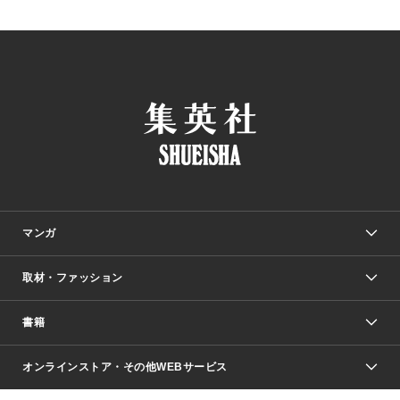
マンガ
取材・ファッション
少年マンガ
週刊少年ジャンプ
書籍
ファッション・美容
青年マンガ
ジャンプSQ.
Seventeen
週刊ヤングジャンプ
オンラインストア・その他WEBサービス
文芸・文庫・総合
芸能・情報・スポーツ
少女マンガ
Vジャンプ
non-no Web