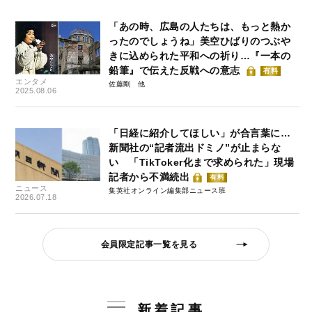
「あの時、広島の人たちは、もっと熱か
ったのでしょうね」美空ひばりのつぶや
きに込められた平和への祈り…『一本の
鉛筆』で伝えた反戦への意志
有料
エンタメ
佐藤剛
2025.08.06
「日経に紹介してほしい」が合言葉に…
新聞社の“記者流出ドミノ”が止まらな
い 「TikToker化まで求められた」現場
記者から不満続出
有料
ニュース
集英社オンライン編集部ニュース班
2026.07.18
会員限定記事一覧を見る
新着記事