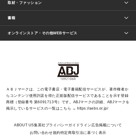
取材・ファッション
少年マンガ
週刊少年ジャンプ
書籍
ファッション・美容
青年マンガ
ジャンプSQ.
Seventeen
週刊ヤングジャンプ
オンラインストア・その他WEBサービス
文芸・文庫・総合
芸能・情報・スポーツ
少女マンガ
Vジャンプ
non-no Web
ヤングジャンプ定期購読デジタル
すばる
Myojo
オンラインストア
りぼん
学芸・ノンフィクション・新書
最強ジャンプ
女性マンガ
@BAILA
ヤンジャン＋
小説すばる
週プレNEWS
マーガレット
集英社OTOコンテンツ
集英社 学芸編集部
少年ジャンプ＋
その他WEBサービス
クッキー
ライトノベル・ノベライズ
MAQUIA ONLINE
となりのヤングジャンプ
集英社 文芸ステーション
週プレ グラジャパ！
別冊マーガレット
SHUEISHA MANGA-ART HERITAGE
集英社 ビジネス書
ゼブラック
ココハナ
SHUEISHA ADNAVI
SPUR.JP
集英社Webマガジン Cobalt
グランドジャンプ
web 集英社文庫
キッズ
web Sportiva
マンガMee
ジャンプキャラクターズストア
集英社新書
ジャンプルーキー！
月刊オフィスユー
ＡＢＪマークは、この電子書店・電子書籍配信サービスが、著作権者か
EDITOR'S LAB
LEE
集英社オレンジ文庫
ウルトラジャンプ
青春と読書
パラスポ＋！
らコンテンツ使用許諾を得た正規版配信サービスであることを示す登録
集英社みらい文庫
リマコミ＋
HAPPY PLUS STORE
集英社新書プラス
ジャンプTOON
商標（登録番号 第6091713号）です。ABJマークの詳細、ABJマークを
Marisol
シフォン文庫
アジア人物史
S-KIDS.LAND
マンガMeets
掲示しているサービスの一覧はこちら →
https://aebs.or.jp/
shueisha vox
よみタイ
S-MANGA
Web éclat
ダッシュエックス文庫
LEEマルシェ
kotoba
集英社ジャンプリミックス
ABOUT US
集英社プライバシーガイドライン
広告掲載について
T JAPAN:The New York Times Style Magazine
JUMP j BOOKS
お問い合わせ
規約
特定商取引法に基づく表示
SHOP Marisol
e!集英社
集英社コミック文庫