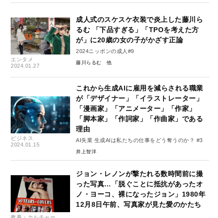
成人式のスケスケ衣装で炎上した藤川ら
るむ 「下品すぎる」「TPOを考えた方
が」に20歳の女の子がかざす正論
2024ニッポンの成人#9
エンタメ
藤川らるむ
2024.01.27
これから生成AIに雇用を減らされる職業
が「デザイナー」「イラストレーター」
「漫画家」「アニメーター」「作家」
「脚本家」「作詞家」「作曲家」である
理由
ビジネス
AI失業 生成AIは私たちの仕事をどう奪うのか？ #3
2024.01.15
井上智洋
ジョン・レノンが撃たれる数時間前に撮
った写真…「脱ぐことに抵抗があったオ
ノ・ヨーコ、裸になったジョン」1980年
12月8日午前、写真家が見た愛のかたち
教養・カルチャー