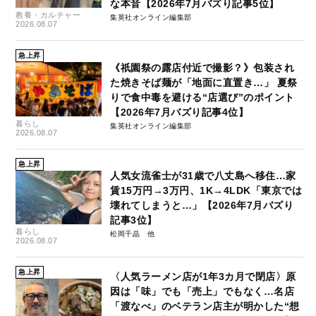
な本音【2026年7月バズり記事5位】
教養・カルチャー
集英社オンライン編集部
2026.08.07
急上昇
《祇園祭の露店付近で撮影？》包装され
た焼きそば麺が「地面に直置き…」 夏祭
りで食中毒を避ける“店選び”のポイント
【2026年7月バズり記事4位】
暮らし
集英社オンライン編集部
2026.08.07
急上昇
人気女流雀士が31歳で八丈島へ移住…家
賃15万円→3万円、1K→4LDK「東京では
壊れてしまうと…」【2026年7月バズり
記事3位】
暮らし
松岡千晶
2026.08.07
急上昇
〈人気ラーメン店が1年3カ月で閉店〉原
因は「味」でも「売上」でもなく…名店
「渡なべ」のベテラン店主が明かした“想