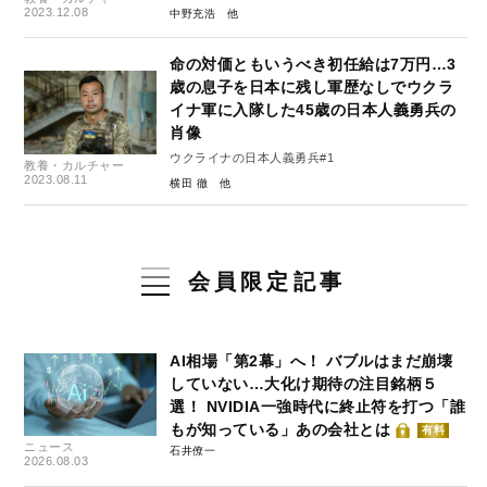
2023.12.08
中野充浩
命の対価ともいうべき初任給は7万円…3
歳の息子を日本に残し軍歴なしでウクラ
イナ軍に入隊した45歳の日本人義勇兵の
肖像
ウクライナの日本人義勇兵#1
教養・カルチャー
2023.08.11
横田 徹
会員限定記事
AI相場「第2幕」へ！ バブルはまだ崩壊
していない…大化け期待の注目銘柄５
選！ NVIDIA一強時代に終止符を打つ「誰
もが知っている」あの会社とは
有料
ニュース
石井僚一
2026.08.03