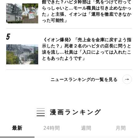
館できた？ハビタ幹部は「気をつけて行って
らっしゃいと…モール職員は引き止めなかっ
た」と主張、イオンは「運用を徹底できなか
った可能性」
《イオン爆発》「売上金を金庫に戻すよう指
示した？」死者２名のハビタの店長に問うと
涙を流し…社員は「入口によっては入れたこ
ともあったようです」
ニュースランキングの一覧を見る
漫画ランキング
最新
24時間
週間
月間