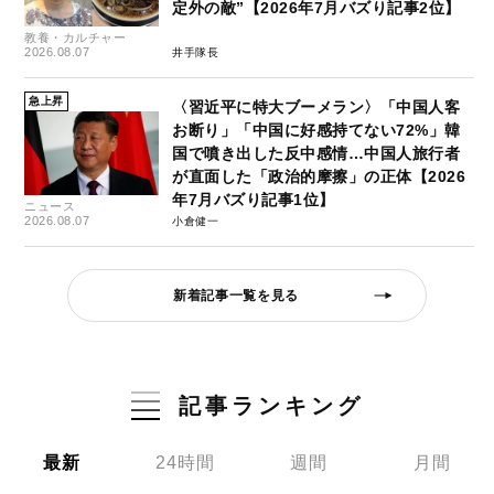
定外の敵”【2026年7月バズり記事2位】
教養・カルチャー
2026.08.07
井手隊長
急上昇
〈習近平に特大ブーメラン〉「中国人客
お断り」「中国に好感持てない72%」韓
国で噴き出した反中感情…中国人旅行者
が直面した「政治的摩擦」の正体【2026
年7月バズり記事1位】
ニュース
2026.08.07
小倉健一
新着記事一覧を見る
記事ランキング
最新
24時間
週間
月間