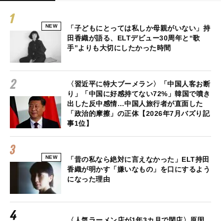
NEW
「子どもにとっては私しか母親がいない」持
田香織が語る、ELTデビュー30周年と“歌
手”よりも大切にしたかった時間
〈習近平に特大ブーメラン〉「中国人客お断
り」「中国に好感持てない72%」韓国で噴き
出した反中感情…中国人旅行者が直面した
「政治的摩擦」の正体【2026年7月バズり記
事1位】
NEW
「昔の私なら絶対に言えなかった」ELT持田
香織が明かす「嫌いなもの」を口にするよう
になった理由
〈人気ラーメン店が1年3カ月で閉店〉原因