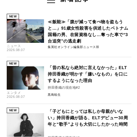
NEW
≪飯能≫「腹が減って食べ物を盗もう
と…」91歳女性殺害を供述したベトナム
国籍の男、在留資格なし…奪った車で“3
台追突”の逃走劇
ニュース
集英社オンライン編集部ニュース班
2026.08.07
NEW
「昔の私なら絶対に言えなかった」ELT
持田香織が明かす「嫌いなもの」を口に
するようになった理由
持田香織の現在地#2
エンタメ
黒島暁生
2026.08.07
NEW
「子どもにとっては私しか母親がいな
い」持田香織が語る、ELTデビュー30周
年と“歌手”よりも大切にしたかった時間