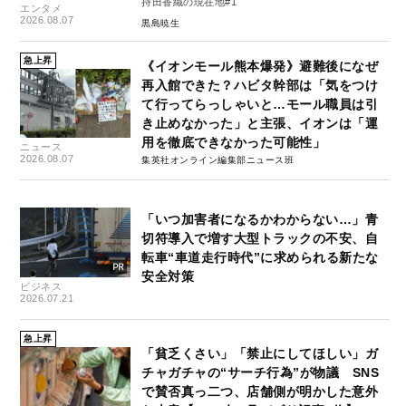
持田香織の現在地#1
エンタメ
2026.08.07
黒島暁生
急上昇
《イオンモール熊本爆発》避難後になぜ
再入館できた？ハビタ幹部は「気をつけ
て行ってらっしゃいと…モール職員は引
き止めなかった」と主張、イオンは「運
用を徹底できなかった可能性」
ニュース
2026.08.07
集英社オンライン編集部ニュース班
「いつ加害者になるかわからない…」青
切符導入で増す大型トラックの不安、自
転車“車道走行時代”に求められる新たな
安全対策
ビジネス
2026.07.21
急上昇
「貧乏くさい」「禁止にしてほしい」ガ
チャガチャの“サーチ行為”が物議 SNS
で賛否真っ二つ、店舗側が明かした意外