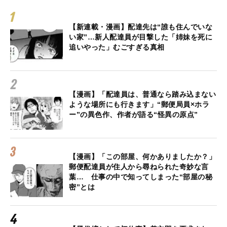
【新連載・漫画】配達先は“誰も住んでいな
い家”…新人配達員が目撃した「姉妹を死に
追いやった」むごすぎる真相
【漫画】「配達員は、普通なら踏み込まない
ような場所にも行きます」“郵便局員×ホラ
ー”の異色作、作者が語る“怪異の原点”
【漫画】「この部屋、何かありましたか？」
郵便配達員が住人から尋ねられた奇妙な言
葉… 仕事の中で知ってしまった“部屋の秘
密”とは