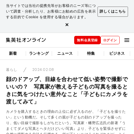
当サイトでは当社の提携先等がお客様のニーズ等につ
いて調査・分析したり、お客様にお勧めの広告を表示
詳しくはこちら
する目的で Cookie を使用する場合があります。
×
無料会員登録
ログイン
新着
ランキング
ニュース
特集
ビジネス
2024.02.08
暮らし
顔のドアップ、目線を合わせて低い姿勢で撮影で
いいの？ 写真家が教える子どもの写真を撮ると
きに気をつけたい意外なこと「子どもにカメラを
渡してみて」
カメラを購入するときの理由の上位に必ず入るのが、「子どもを撮りた
い」という動機だ。そして多くの親が子どもの顔のドアップを撮った
り、低い目線で撮影をしがちだという。写真家・幡野広志氏の新著『う
まくてダメな写真とヘタだけどいい写真』より、子どもを緊張させずに