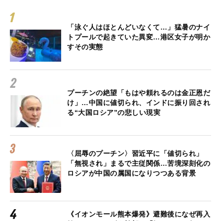
「泳ぐ人はほとんどいなくて…」猛暑のナイ
トプールで起きていた異変…港区女子が明か
すその実態
プーチンの絶望「もはや頼れるのは金正恩だ
け」…中国に値切られ、インドに振り回され
る“大国ロシア”の悲しい現実
〈屈辱のプーチン〉習近平に「値切られ」
「無視され」まるで主従関係…苦境深刻化の
ロシアが中国の属国になりつつある背景
《イオンモール熊本爆発》避難後になぜ再入