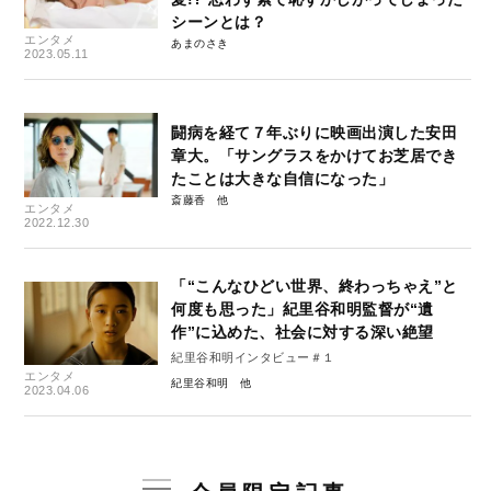
シーンとは？
エンタメ
あまのさき
2023.05.11
闘病を経て７年ぶりに映画出演した安田
章大。「サングラスをかけてお芝居でき
たことは大きな自信になった」
斎藤香
エンタメ
2022.12.30
「“こんなひどい世界、終わっちゃえ”と
何度も思った」紀里谷和明監督が“遺
作”に込めた、社会に対する深い絶望
紀里谷和明インタビュー＃１
エンタメ
紀里谷和明
2023.04.06