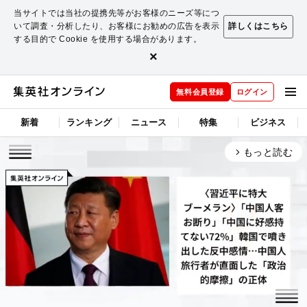
当サイトでは当社の提携先等がお客様のニーズ等につ
いて調査・分析したり、お客様にお勧めの広告を表示
詳しくはこちら
する目的で Cookie を使用する場合があります。
×
無料会員登録
ログイン
新着
ランキング
ニュース
特集
ビジネス
もっと読む
arrow_forward_ios