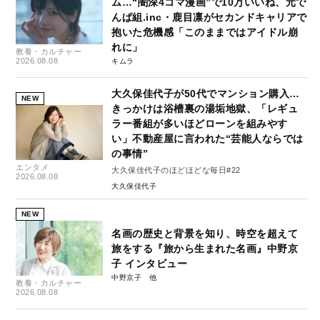
ム…“闇深4コマ漫画”で10万いいね、元で
んぱ組.inc・鹿目凛がセカンドキャリアで
抱いた危機感「このままではアイドル崩
れに」
教養・カルチャー
2026.08.08
キムラ
大久保佳代子が50代でマンション購入…
NEW
きっかけは浴槽裏の湯垢地獄、「レギュ
ラー番組が多いほどローンを組みやす
い」不動産屋に言われた“芸能人ならでは
の事情”
エンタメ
大久保佳代子のほどほどな毎日#22
2026.08.08
大久保佳代子
NEW
名画の歴史と背景を知り、時空を超えて
旅をする『旅から生まれた名画』中野京
子 インタビュー
中野京子
教養・カルチャー
2026.08.08