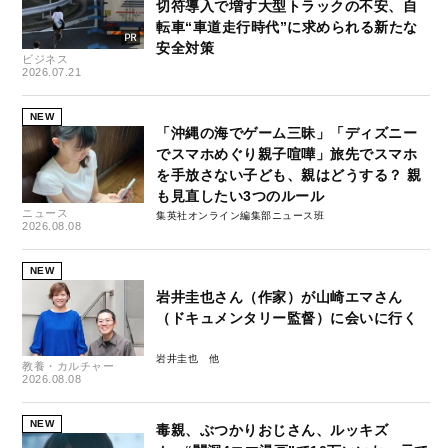
切符導入で増す大型トラックの不安、自
転車“車道走行時代”に求められる新たな
安全対策
ビジネス
2026.07.21
NEW
「沖縄の海でゲーム三昧」「ディズニー
でスマホめぐり親子喧嘩」旅先でスマホ
を手放さない子ども、親はどうする？ 親
も見直したい3つのルール
ニュース
集英社オンライン編集部ニュース班
2026.08.08
NEW
岩井圭也さん（作家）が山崎エマさん
（ドキュメンタリー監督）に会いに行く
岩井圭也
教養・カルチャー
2026.08.08
NEW
毒親、ぶつかりおじさん、ルッキズ