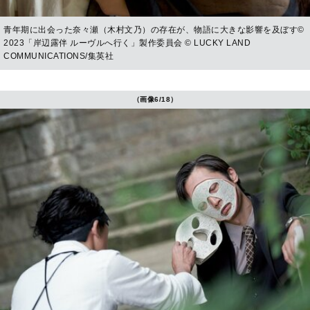
青年期に出会った奈々瀬（木村文乃）の存在が、物語に大きな影響を及ぼす©
2023「岸辺露伴 ルーヴルへ行く」製作委員会 © LUCKY LAND
COMMUNICATIONS/集英社
（画像6/18）