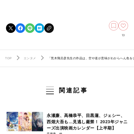
13
TOP
エンタメ
「荒木飛呂彦先生の作品は、空や道が意味がわからへん色を
関連記事
永瀬廉、高橋恭平、目黒蓮、ジェシー、
西畑大吾も…見逃し厳禁！ 2023年ジャニ
ーズ出演映画カレンダー【上半期】
斎藤香