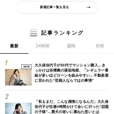
新着記事一覧を見る
記事ランキング
最新
24時間
週間
月間
大久保佳代子が50代でマンション購入…き
NEW
っかけは浴槽裏の湯垢地獄、「レギュラー番
組が多いほどローンを組みやすい」不動産屋
に言われた“芸能人ならではの事情”
「私もまだ、こんな感情になるんだ」大久保
佳代子が往復4時間かけて会いに行った“話題
の子猿”…愛犬の老いに重ねた思いとは