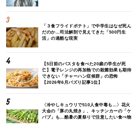
「３食フライドポテト」で中学生はなぜ死ん
だのか…司法解剖で見えてきた「500円生
活」の過酷な現実
【5日前のパスタを食べた20歳の学生が死
亡】電子レンジの再加熱での殺菌効果も期待
できない「チャーハン症候群」の恐怖
【2026年6月バズり記事1位】
〈冷やしキュウリで510人食中毒も…〉花火
大会の「豚の丸焼き」、キッチンカーの「ケ
バブ」も…酷暑の夏祭りで注意したい食べ物