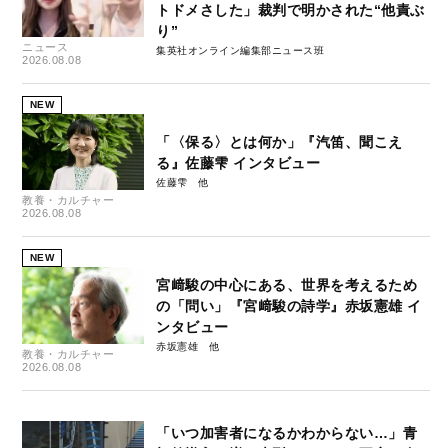
トドメさした」裁判で明かされた“他責ぶ
り”
ニュース
集英社オンライン編集部ニュース班
2026.08.08
NEW
「〈保る〉とは何か」『汽笛、聞こえ
る』佐藤雫 インタビュー
佐藤雫
教養・カルチャー
2026.08.08
NEW
宮﨑駿の中心にある、世界を考えるため
の「問い」『宮﨑駿の詩学』赤坂憲雄 イ
ンタビュー
赤坂憲雄
教養・カルチャー
2026.08.08
「いつ加害者になるかわからない…」青