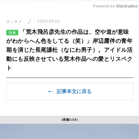
Powered by 
GliaStudios
Mute
2023.05.25
エンタメ
「荒木飛呂彦先生の作品は、空や道が意味
画像
がわからへん色をしてる（笑）」岸辺露伴の青年
期を演じた長尾謙杜（なにわ男子）。アイドル活
動にも反映させている荒木作品への愛とリスペク
ト
記事本文に戻る
（画像1/18）