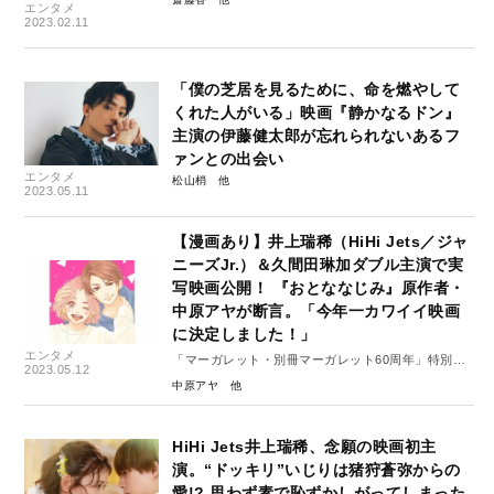
エンタメ
2023.02.11
「僕の芝居を見るために、命を燃やして
くれた人がいる」映画『静かなるドン』
主演の伊藤健太郎が忘れられないあるフ
ァンとの出会い
エンタメ
松山梢
2023.05.11
【漫画あり】井上瑞稀（HiHi Jets／ジャ
ニーズJr.）＆久間田琳加ダブル主演で実
写映画公開！ 『おとななじみ』原作者・
中原アヤが断言。「今年一カワイイ映画
に決定しました！」
エンタメ
「マーガレット・別冊マーガレット60周年」特別イ
2023.05.12
ンタビュー#4（前編）
中原アヤ
HiHi Jets井上瑞稀、念願の映画初主
演。“ドッキリ”いじりは猪狩蒼弥からの
愛!? 思わず素で恥ずかしがってしまった