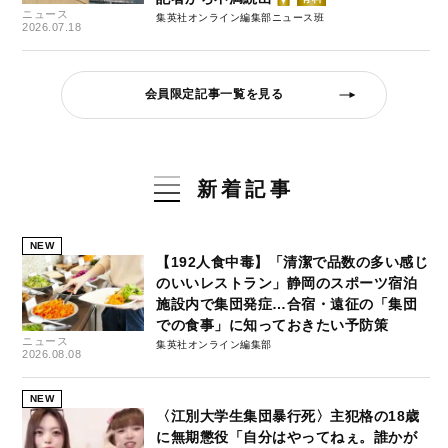
ニュース
集英社オンライン編集部ニュース班
2026.07.18
会員限定記事一覧を見る
新着記事
NEW
【192人食中毒】「清潔で品数の多い感じ
のいいレストラン」静岡のスポーツ宿泊
施設内で集団発症…合宿・遠征の「集団
での食事」に知っておきたい予防策
ニュース
集英社オンライン編集部
2026.08.08
NEW
〈江別大学生集団暴行死〉主犯格の18歳
に無期懲役「自分はやってねぇ。誰かが