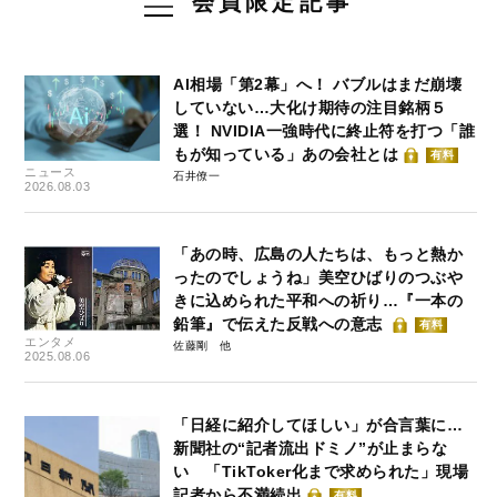
会員限定記事
AI相場「第2幕」へ！ バブルはまだ崩壊
していない…大化け期待の注目銘柄５
選！ NVIDIA一強時代に終止符を打つ「誰
もが知っている」あの会社とは
有料
ニュース
石井僚一
2026.08.03
「あの時、広島の人たちは、もっと熱か
ったのでしょうね」美空ひばりのつぶや
きに込められた平和への祈り…『一本の
鉛筆』で伝えた反戦への意志
有料
エンタメ
佐藤剛
2025.08.06
「日経に紹介してほしい」が合言葉に…
新聞社の“記者流出ドミノ”が止まらな
い 「TikToker化まで求められた」現場
記者から不満続出
有料