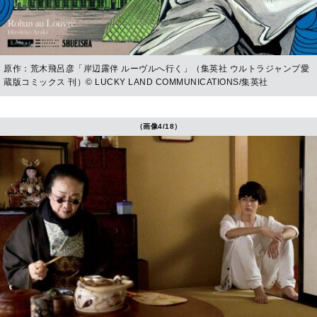
原作：荒木飛呂彦「岸辺露伴 ルーヴルへ行く」（集英社 ウルトラジャンプ愛
蔵版コミックス 刊）© LUCKY LAND COMMUNICATIONS/集英社
（画像4/18）