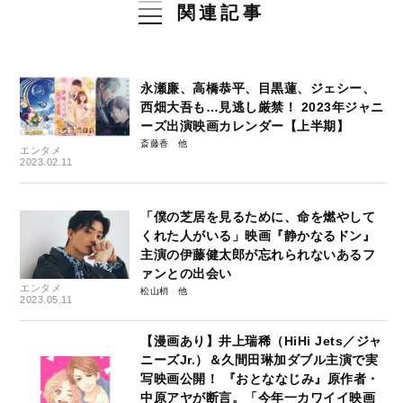
関連記事
永瀬廉、高橋恭平、目黒蓮、ジェシー、
西畑大吾も…見逃し厳禁！ 2023年ジャニ
ーズ出演映画カレンダー【上半期】
斎藤香
エンタメ
2023.02.11
「僕の芝居を見るために、命を燃やして
くれた人がいる」映画『静かなるドン』
主演の伊藤健太郎が忘れられないあるフ
ァンとの出会い
エンタメ
松山梢
2023.05.11
【漫画あり】井上瑞稀（HiHi Jets／ジャ
ニーズJr.）＆久間田琳加ダブル主演で実
写映画公開！ 『おとななじみ』原作者・
中原アヤが断言。「今年一カワイイ映画