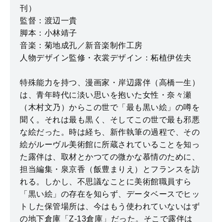
刊）
監督：渡辺一貴
脚本：小林靖子
音楽：菊地成孔／新音楽制作工房
人物デザイン監修・衣裳デザイン：柘植伊佐夫
特殊能力を持つ、漫画家・岸辺露伴（高橋一生）
は、青年時代に淡い思いを抱いた女性・奈々瀬
（木村文乃）からこの世で「最も黒い絵」の噂を
聞く。それは最も黒く、そしてこの世で最も邪悪
な絵だった。時は経ち、新作執筆の過程で、その
絵がルーヴル美術館に所蔵されていることを知っ
た露伴は、取材とかつての微かな慕情のために、
担当編集・泉京香（飯豊まりえ）とフランスを訪
れる。しかし、不思議なことに美術館職員すら
「黒い絵」の存在を知らず、データベースでヒッ
トした保管場所は、今はもう使われていないはず
の地下倉庫「Z-13倉庫」だった。そこで露伴は