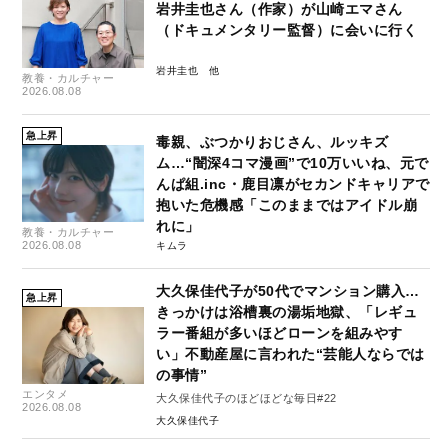
岩井圭也さん（作家）が山崎エマさん
（ドキュメンタリー監督）に会いに行く
岩井圭也
教養・カルチャー
2026.08.08
急上昇
毒親、ぶつかりおじさん、ルッキズ
ム…“闇深4コマ漫画”で10万いいね、元で
んぱ組.inc・鹿目凛がセカンドキャリアで
抱いた危機感「このままではアイドル崩
れに」
教養・カルチャー
2026.08.08
キムラ
大久保佳代子が50代でマンション購入…
急上昇
きっかけは浴槽裏の湯垢地獄、「レギュ
ラー番組が多いほどローンを組みやす
い」不動産屋に言われた“芸能人ならでは
の事情”
エンタメ
大久保佳代子のほどほどな毎日#22
2026.08.08
大久保佳代子