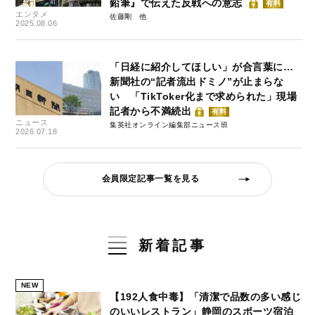
鉛筆』で伝えた反戦への意志
有料
エンタメ
佐藤剛
2025.08.06
「日経に紹介してほしい」が合言葉に…
新聞社の“記者流出ドミノ”が止まらな
い 「TikToker化まで求められた」現場
記者から不満続出
有料
ニュース
集英社オンライン編集部ニュース班
2026.07.18
会員限定記事一覧を見る
新着記事
NEW
【192人食中毒】「清潔で品数の多い感じ
のいいレストラン」静岡のスポーツ宿泊