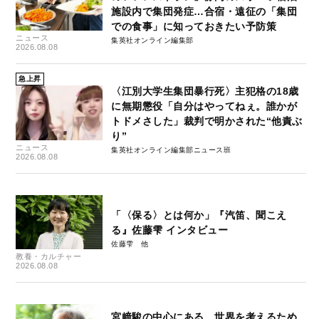
施設内で集団発症…合宿・遠征の「集団
での食事」に知っておきたい予防策
ニュース
集英社オンライン編集部
2026.08.08
急上昇
〈江別大学生集団暴行死〉主犯格の18歳
に無期懲役「自分はやってねぇ。誰かが
トドメさした」裁判で明かされた“他責ぶ
り”
ニュース
集英社オンライン編集部ニュース班
2026.08.08
「〈保る〉とは何か」『汽笛、聞こえ
る』佐藤雫 インタビュー
佐藤雫
教養・カルチャー
2026.08.08
宮﨑駿の中心にある、世界を考えるため