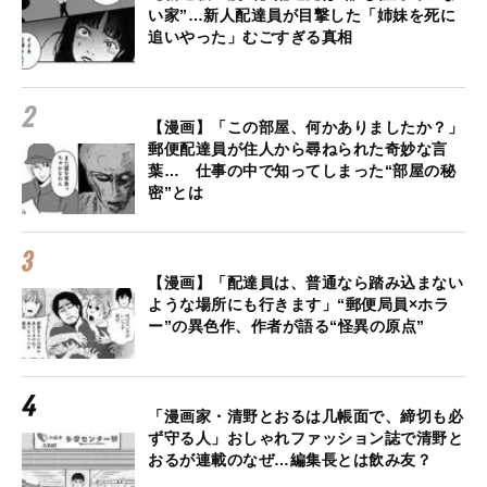
い家”…新人配達員が目撃した「姉妹を死に
追いやった」むごすぎる真相
【漫画】「この部屋、何かありましたか？」
郵便配達員が住人から尋ねられた奇妙な言
葉… 仕事の中で知ってしまった“部屋の秘
密”とは
【漫画】「配達員は、普通なら踏み込まない
ような場所にも行きます」“郵便局員×ホラ
ー”の異色作、作者が語る“怪異の原点”
「漫画家・清野とおるは几帳面で、締切も必
ず守る人」おしゃれファッション誌で清野と
おるが連載のなぜ…編集長とは飲み友？