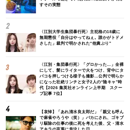
すその実態
〈江別大学生集団暴行死〉主犯格の18歳に
無期懲役「自分はやってねぇ。誰かがトドメ
さした」裁判で明かされた“他責ぶり”
〈江別・集団暴行死〉「グロかった…」全裸
にして、髪にライターで火をつけ、背中にタ
バコを押しつける様子も撮影…公判で明らか
になった壮絶リンチと女子2人の“陰キャ”時
代【2026 集英社オンライン上半期 スクー
プ記事 7位】
【哀悼】「あれ清水良太郎だ」「親父も呼ん
で麻雀やろうや（笑）」バカにされ、ゴキブ
リ駆除の仕事の後に死を考えた後、父・清水
アキラの言葉に号泣した日