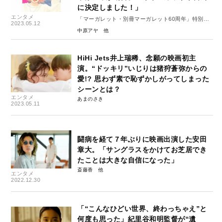
に決定しました！」
エンタメ
「マーガレット・別冊マーガレット60周年」特別イ
2023.05.12
ンタビュー#4（前編）
中原アヤ
HiHi Jets井上瑞稀、念願の映画初主
演。“ドッキリ”いじりは猪狩蒼弥からの
愛!? 思わず素で恥ずかしがってしまった
シーンとは？
エンタメ
あまのさき
2023.05.11
闘病を経て７年ぶりに映画出演した安田
章大。「サングラスをかけてお芝居でき
たことは大きな自信になった」
斎藤香
エンタメ
2022.12.30
「“こんなひどい世界、終わっちゃえ”と
何度も思った」紀里谷和明監督が“遺