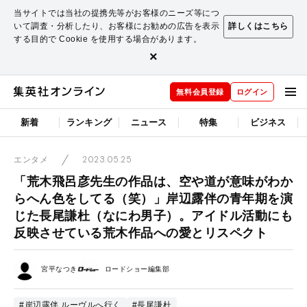
当サイトでは当社の提携先等がお客様のニーズ等につ
いて調査・分析したり、お客様にお勧めの広告を表示
詳しくはこちら
する目的で Cookie を使用する場合があります。
×
無料会員登録
ログイン
新着
ランキング
ニュース
特集
ビジネス
2023.05.25
エンタメ
「荒木飛呂彦先生の作品は、空や道が意味がわか
らへん色をしてる（笑）」岸辺露伴の青年期を演
じた長尾謙杜（なにわ男子）。アイドル活動にも
反映させている荒木作品への愛とリスペクト
宮平なつき
ロードショー編集部
#岸辺露伴 ルーヴルへ行く
#長尾謙杜