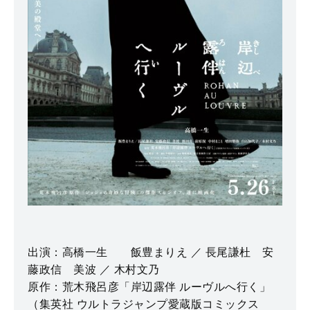
出演：高橋一生 飯豊まりえ ／ 長尾謙杜 安
藤政信 美波 ／ 木村文乃
原作：荒木飛呂彦「岸辺露伴 ルーヴルへ行く」
（集英社 ウルトラジャンプ愛蔵版コミックス