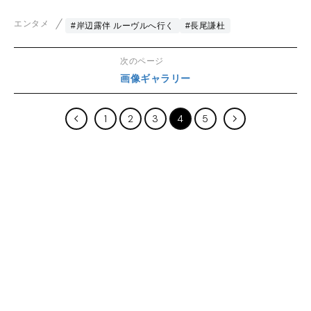
エンタメ
#岸辺露伴 ルーヴルへ行く
#長尾謙杜
次のページ
画像ギャラリー
1
2
3
4
5