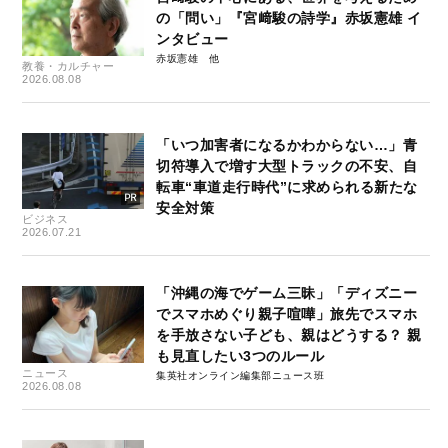
の「問い」『宮﨑駿の詩学』赤坂憲雄 イ
ンタビュー
赤坂憲雄
教養・カルチャー
2026.08.08
「いつ加害者になるかわからない…」青
切符導入で増す大型トラックの不安、自
転車“車道走行時代”に求められる新たな
安全対策
ビジネス
2026.07.21
「沖縄の海でゲーム三昧」「ディズニー
でスマホめぐり親子喧嘩」旅先でスマホ
を手放さない子ども、親はどうする？ 親
も見直したい3つのルール
ニュース
集英社オンライン編集部ニュース班
2026.08.08