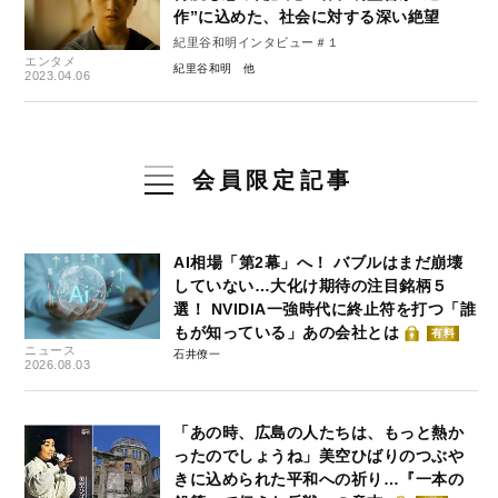
作”に込めた、社会に対する深い絶望
紀里谷和明インタビュー＃１
エンタメ
紀里谷和明
2023.04.06
会員限定記事
AI相場「第2幕」へ！ バブルはまだ崩壊
していない…大化け期待の注目銘柄５
選！ NVIDIA一強時代に終止符を打つ「誰
もが知っている」あの会社とは
有料
ニュース
石井僚一
2026.08.03
「あの時、広島の人たちは、もっと熱か
ったのでしょうね」美空ひばりのつぶや
きに込められた平和への祈り…『一本の