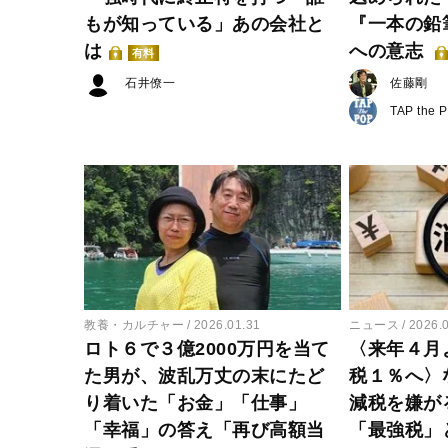
もが知っている」あの会社と
『一本の鉛
は
への意志
有料
石井僚一
佐藤剛
TAP the 
教養・カルチャー
2026.01.31
ニュース
2026.
ロト６で３億2000万円を当て
〈来年４月
た男が、波乱万丈の末にたど
税１％へ〉
り着いた「お金」「仕事」
減税を嫌が
「幸福」の答え「再び高額当
「最強税」