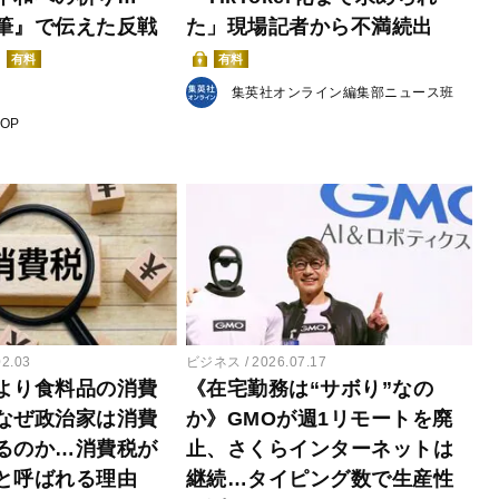
筆』で伝えた反戦
た」現場記者から不満続出
有料
有料
集英社オンライン編集部ニュース班
POP
02.03
ビジネス
2026.07.17
より食料品の消費
《在宅勤務は“サボり”なの
なぜ政治家は消費
か》GMOが週1リモートを廃
るのか…消費税が
止、さくらインターネットは
と呼ばれる理由
継続…タイピング数で生産性