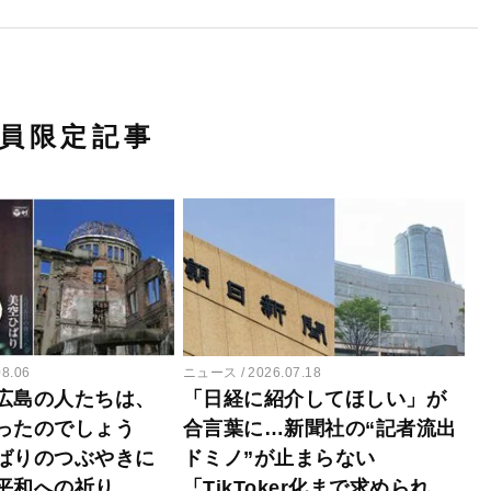
員限定記事
08.06
ニュース
2026.07.18
広島の人たちは、
「日経に紹介してほしい」が
ったのでしょう
合言葉に…新聞社の“記者流出
ばりのつぶやきに
ドミノ”が止まらない
平和への祈り…
「TikToker化まで求められ