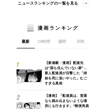
ニュースランキングの一覧を見る
漫画ランキング
最新
24時間
週間
月間
【新連載・漫画】配達先
は“誰も住んでいない家”…
新人配達員が目撃した「姉
妹を死に追いやった」むご
すぎる真相
【漫画】「配達員は、普通
なら踏み込まないような場
所にも行きます」“郵便局員