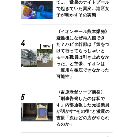
て…」猛暑のナイトプール
で起きていた異変…港区女
子が明かすその実態
《イオンモール熊本爆発》
避難後になぜ再入館でき
た？ハビタ幹部は「気をつ
NEW
けて行ってらっしゃいと…
モール職員は引き止めなか
った」と主張、イオンは
「運用を徹底できなかった
可能性」
〈吉原老舗ソープ摘発〉
「刑事告発したのは私で
す」内部通報した元従業員
が明かす“その後”と激震の
吉原「次はどの店がやられ
るのか」