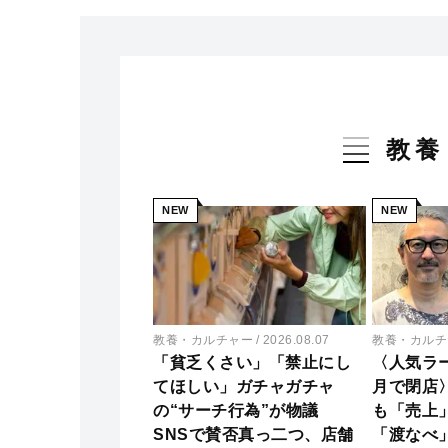
教養
NEW
NEW
教養・カルチャー
2026.08.07
教養・カルチ
「貧乏くさい」「禁止にし
〈人気ラ
てほしい」ガチャガチャ
月で閉店
の“サーチ行為”が物議
も「売上
SNSで賛否真っ二つ、店舗
「渡なべ