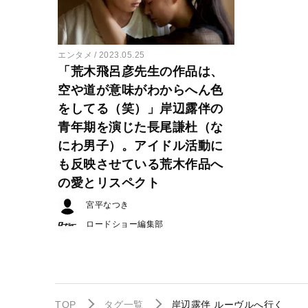
エンタメ
2023.05.25
「荒木飛呂彦先生の作品は、
空や道が意味がわからへん色
をしてる（笑）」岸辺露伴の
青年期を演じた長尾謙杜（な
にわ男子）。アイドル活動に
も反映させている荒木作品へ
の愛とリスペクト
宮平なつき
ロードショー編集部
TOP
タグ一覧
岸辺露伴 ルーヴルへ行く