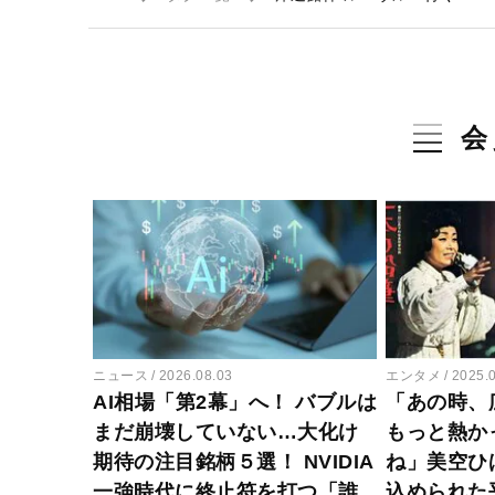
会
ニュース
2026.08.03
エンタメ
2025.
AI相場「第2幕」へ！ バブルは
「あの時、
まだ崩壊していない…大化け
もっと熱か
期待の注目銘柄５選！ NVIDIA
ね」美空ひ
一強時代に終止符を打つ「誰
込められた