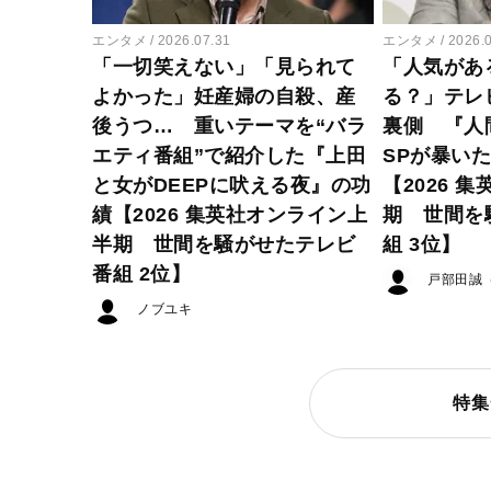
エンタメ
2026.07.31
エンタメ
2026.
「一切笑えない」「見られて
「人気があ
よかった」妊産婦の自殺、産
る？」テレ
後うつ… 重いテーマを“バラ
裏側 『人
エティ番組”で紹介した『上田
SPが暴い
と女がDEEPに吠える夜』の功
【2026 
績【2026 集英社オンライン上
期 世間を
半期 世間を騒がせたテレビ
組 3位】
番組 2位】
戸部田誠
ノブユキ
特集