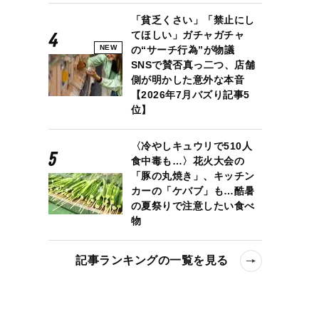
「貧乏くさい」「禁止にし
てほしい」ガチャガチャ
NEW
の“サーチ行為”が物議
SNSで賛否真っ二つ、店舗
側が明かした意外な本音
【2026年7月バズり記事5
位】
〈冷やしキュウリで510人
食中毒も…〉花火大会の
「豚の丸焼き」、キッチン
カーの「ケバブ」も…酷暑
の夏祭りで注意したい食べ
物
記事ランキングの一覧を見る