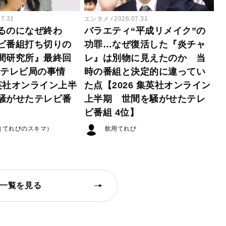
07.31
エンタメ
2026.07.31
るのになぜ終わ
バラエティ“平成リメイク”の
ビ番組打ち切りの
功罪…なぜ復活した『炎チャ
間研究所』最終回
レ』は別物に見えたのか 当
たテレビ局の事情
時の番組と決定的に違ってい
集英社オンライン上半
た点【2026 集英社オンライン
騒がせたテレビ番
上半期 世間を騒がせたテレ
ビ番組 4位】
（てれびのスキマ）
飲用てれび
一覧を見る