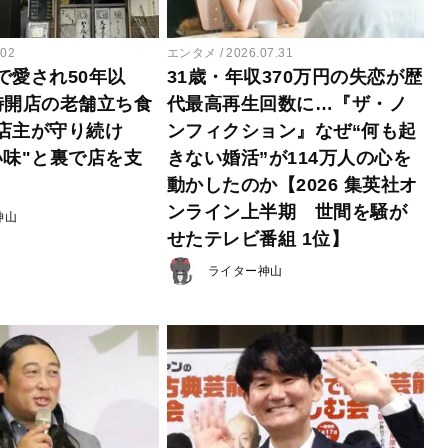
.02
エンタメ
2026.07.31
で愛され50年以
31歳・年収370万円の失恋が歴
時開店の老舗立ち食
代最高再生回数に…『ザ・ノ
店主が守り続け
ンフィクション』なぜ“何も起
い味"と裏で店を支
きない婚活”が114万人の心を
動かしたのか【2026 集英社オ
ンライン上半期 世間を騒が
神山
せたテレビ番組 1位】
ライター神山