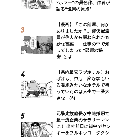
×ホラー”の異色作、作者が
語る“怪異の原点”
【漫画】「この部屋、何か
ありましたか？」郵便配達
員が住人から尋ねられた奇
妙な言葉… 仕事の中で知
ってしまった“部屋の秘
密”とは
【県内最安ラブホテル】お
ばけも、虫も、変な客もい
る廃虚みたいなホテルで待
っていたのは人生で一番大
きな…(5)
元暴走族総長が中途採用で
超一流企業のサラリーマン
に！ 出社前日に街中でヤン
キーをフルボッコ タクシ