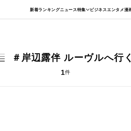
特集一覧を見る
漫画一覧を見る
新着
ランキング
ニュース
特集
ビジネス
エンタメ
漫
養・カルチャー
暮らし
スポーツ
ヘルスケア
美容
グルメ
＃岸辺露伴 ルーヴルへ行
1
件