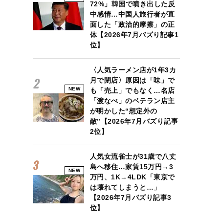
72%」韓国で噴き出した反
中感情…中国人旅行者が直
面した「政治的摩擦」の正
体【2026年7月バズり記事1
位】
〈人気ラーメン店が1年3カ
月で閉店〉原因は「味」で
NEW
も「売上」でもなく…名店
「渡なべ」のベテラン店主
が明かした“想定外の
敵”【2026年7月バズり記事
2位】
人気女流雀士が31歳で八丈
島へ移住…家賃15万円→3
NEW
万円、1K→4LDK「東京で
は壊れてしまうと…」
【2026年7月バズり記事3
位】