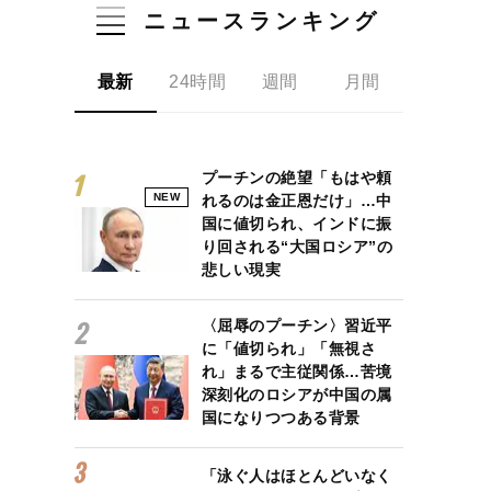
ニュースランキング
最新
24時間
週間
月間
プーチンの絶望「もはや頼
NEW
れるのは金正恩だけ」…中
国に値切られ、インドに振
り回される“大国ロシア”の
悲しい現実
〈屈辱のプーチン〉習近平
に「値切られ」「無視さ
れ」まるで主従関係…苦境
深刻化のロシアが中国の属
国になりつつある背景
「泳ぐ人はほとんどいなく