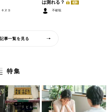
は測れる？
有料
・キヌヨ
不破聡
記事一覧を見る
特集