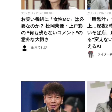
エンタメ
2026.08.04
グルメ
2026.08
お笑い番組に「女性MC」は必
「暗黒汁」
要なのか？ 松岡茉優・上戸彩
上…深夜2
の “何も残らないコメント”の
いそば店、
意外な大切さ
る"変えな
えるAI
飲用てれび
ライター