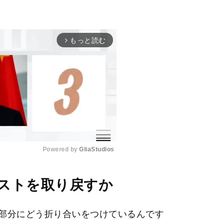
もっと読む
arrow_forward_ios
Powered by 
GliaStudios
M
ストを取り戻すか
u
t
部分にどう折り合いをつけているんです
e