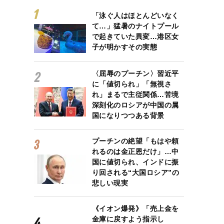
「泳ぐ人はほとんどいなく
て…」猛暑のナイトプール
で起きていた異変…港区女
子が明かすその実態
〈屈辱のプーチン〉習近平
に「値切られ」「無視さ
れ」まるで主従関係…苦境
深刻化のロシアが中国の属
国になりつつある背景
プーチンの絶望「もはや頼
れるのは金正恩だけ」…中
国に値切られ、インドに振
り回される“大国ロシア”の
悲しい現実
《イオン爆発》「売上金を
金庫に戻すよう指示し