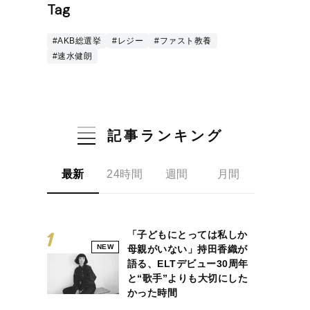
Tag
#AKB総選挙
#レジー
#ファスト教養
#速水健朗
記事ランキング
最新
24時間
週間
月間
「子どもにとっては私しか
NEW
母親がいない」持田香織が
語る、ELTデビュー30周年
と“歌手”よりも大切にした
かった時間