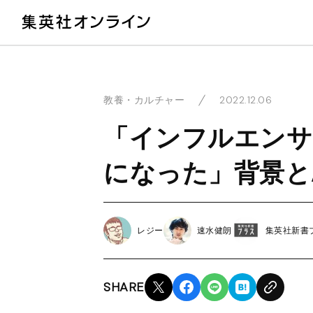
教
2022.12.06
教養・カルチャー
「インフルエンサ
になった」背景と
レジー
速水健朗
集英社新書
SHARE