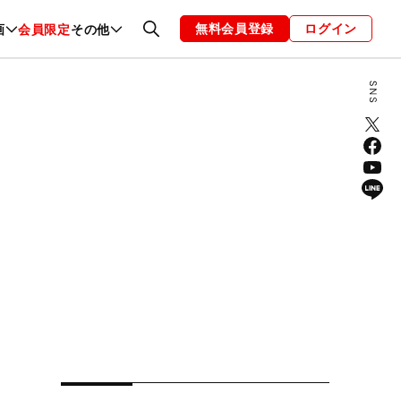
無料会員登録
ログイン
画
会員限定
その他
ファッション
恋愛・結婚
編集部
お知らせ