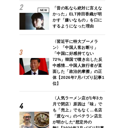
「昔の私なら絶対に言えな
NEW
かった」ELT持田香織が明
かす「嫌いなもの」を口に
するようになった理由
〈習近平に特大ブーメラ
ン〉「中国人客お断り」
「中国に好感持てない
72%」韓国で噴き出した反
中感情…中国人旅行者が直
面した「政治的摩擦」の正
体【2026年7月バズり記事1
位】
〈人気ラーメン店が1年3カ
月で閉店〉原因は「味」で
も「売上」でもなく…名店
「渡なべ」のベテラン店主
が明かした“想定外の
敵”【2026年7月バズり記事