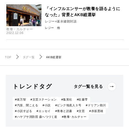
「インフルエンサーが教養を語るように
なった」背景とAKB総選挙
レジー×速水健朗対談
レジー
教養・カルチャー
2022.12.06
TOP
タグ一覧
AKB総選挙
トレンドタグ
タグ一覧を見る
#俵万智
#文芸ステーション
#集英社
#佐藤雫
#汽笛、聞こえる
#小説
#ピンク地底人３号
#ドリアン助川
#小説すばる
#エッセイ
#青春と読書
#文芸
#赤坂憲雄
#ハヤブサ消防団 森へつづく道
#教養･カルチャー