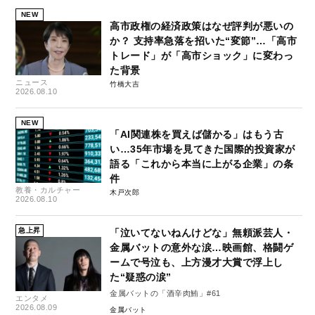
NEW
高市政権の経済政策はなぜ評判が悪いの
か？ 支持率急落を招いた“変節”…「高市
トレード」が「高市ショック」に変わっ
た背景
ニュース
竹橋大吉
2026.08.10
NEW
「AI関連株を買えば儲かる」はもう古
い…35年市場を見てきた国際的投資家が
語る「これから本当に上がる企業」の条
件
教養・カルチャー
木戸次郎
2026.08.10
急上昇
「泣いてないねんけどな」無頼派芸人・
金属バットの意外な涙…映画館、格闘ゲ
ームで号泣も、上方漫才大賞で浮上し
た“疑惑の涙”
金属バットの「酒辛肉鮪」#61
エンタメ
2026.08.09
金属バット