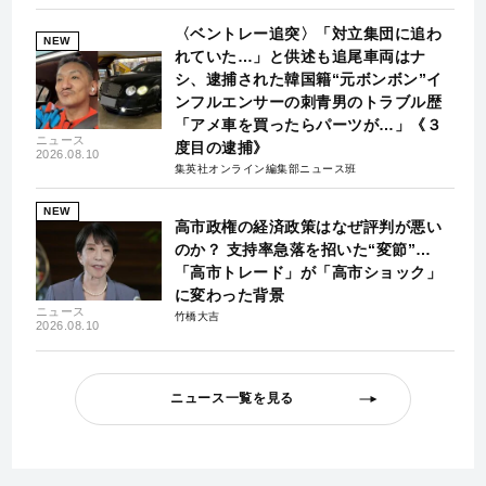
〈ベントレー追突〉「対立集団に追わ
NEW
れていた…」と供述も追尾車両はナ
シ、逮捕された韓国籍“元ボンボン”イ
ンフルエンサーの刺青男のトラブル歴
「アメ車を買ったらパーツが…」《３
ニュース
度目の逮捕》
2026.08.10
集英社オンライン編集部ニュース班
NEW
高市政権の経済政策はなぜ評判が悪い
のか？ 支持率急落を招いた“変節”…
「高市トレード」が「高市ショック」
に変わった背景
ニュース
竹橋大吉
2026.08.10
ニュース一覧を見る