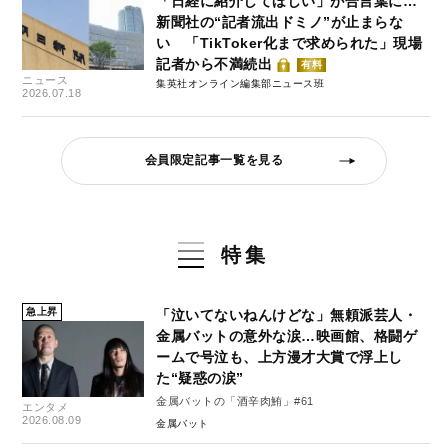
「日経に紹介してほしい」が合言葉に…
新聞社の“記者流出ドミノ”が止まらな
い 「TikToker化まで求められた」現場
記者から不満続出
有料
ニュース
集英社オンライン編集部ニュース班
2026.07.18
会員限定記事一覧を見る
特集
急上昇
「泣いてないねんけどな」無頼派芸人・
金属バットの意外な涙…映画館、格闘ゲ
ームで号泣も、上方漫才大賞で浮上し
た“疑惑の涙”
金属バットの「酒辛肉鮪」#61
エンタメ
2026.08.09
金属バット