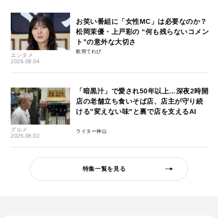
お笑い番組に「女性MC」は必要なのか？
松岡茉優・上戸彩の “何も残らないコメン
ト”の意外な大切さ
飲用てれび
エンタメ
2026.08.04
「暗黒汁」で愛され50年以上…深夜2時開
店の老舗立ち食いそば店、店主が守り続
ける"変えない味"と裏で店を支えるAI
グルメ
ライター神山
2026.08.02
特集一覧を見る