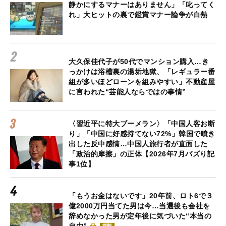
静かにするマナーはありません」「叱ってく
れ」大ヒットの裏で鑑賞マナー論争が白熱
大久保佳代子が50代でマンション購入…き
っかけは浴槽裏の湯垢地獄、「レギュラー番
組が多いほどローンを組みやすい」不動産屋
に言われた“芸能人ならではの事情”
〈習近平に特大ブーメラン〉「中国人客お断
り」「中国に好感持てない72%」韓国で噴き
出した反中感情…中国人旅行者が直面した
「政治的摩擦」の正体【2026年7月バズり記
事1位】
「もうお金はないです」20年前、ロト6で３
億2000万円当てた男は今…当選後も会社を
辞めなかった男が定年後に気づいた“本当の