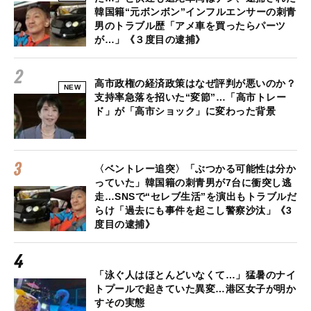
韓国籍“元ボンボン”インフルエンサーの刺青
男のトラブル歴「アメ車を買ったらパーツ
が…」《３度目の逮捕》
高市政権の経済政策はなぜ評判が悪いのか？
NEW
支持率急落を招いた“変節”…「高市トレー
ド」が「高市ショック」に変わった背景
〈ベントレー追突〉「ぶつかる可能性は分か
っていた」韓国籍の刺青男が7台に衝突し逃
走…SNSで“セレブ生活”を演出もトラブルだ
らけ「過去にも事件を起こし警察沙汰」《3
度目の逮捕》
「泳ぐ人はほとんどいなくて…」猛暑のナイ
トプールで起きていた異変…港区女子が明か
すその実態