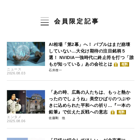
会員限定記事
AI相場「第2幕」へ！ バブルはまだ崩壊
していない…大化け期待の注目銘柄５
選！ NVIDIA一強時代に終止符を打つ「誰
もが知っている」あの会社とは
有料
ニュース
石井僚一
2026.08.03
「あの時、広島の人たちは、もっと熱か
ったのでしょうね」美空ひばりのつぶや
きに込められた平和への祈り…『一本の
鉛筆』で伝えた反戦への意志
有料
エンタメ
佐藤剛
2025.08.06