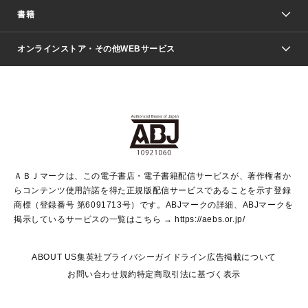
週刊少年ジャンプ
書籍
ファッション・美容
青年マンガ
ジャンプSQ.
Seventeen
週刊ヤングジャンプ
オンラインストア・その他WEBサービス
文芸・文庫・総合
芸能・情報・スポーツ
少女マンガ
Vジャンプ
non-no Web
ヤングジャンプ定期購読デジタル
すばる
Myojo
オンラインストア
りぼん
学芸・ノンフィクション・新書
最強ジャンプ
女性マンガ
@BAILA
ヤンジャン＋
小説すばる
週プレNEWS
マーガレット
集英社OTOコンテンツ
集英社 学芸編集部
少年ジャンプ＋
その他WEBサービス
クッキー
ライトノベル・ノベライズ
MAQUIA ONLINE
となりのヤングジャンプ
集英社 文芸ステーション
週プレ グラジャパ！
別冊マーガレット
SHUEISHA MANGA-ART HERITAGE
集英社 ビジネス書
ゼブラック
ココハナ
SHUEISHA ADNAVI
SPUR.JP
集英社Webマガジン Cobalt
グランドジャンプ
web 集英社文庫
キッズ
web Sportiva
マンガMee
ジャンプキャラクターズストア
集英社新書
ジャンプルーキー！
月刊オフィスユー
ＡＢＪマークは、この電子書店・電子書籍配信サービスが、著作権者か
EDITOR'S LAB
LEE
集英社オレンジ文庫
ウルトラジャンプ
青春と読書
パラスポ＋！
らコンテンツ使用許諾を得た正規版配信サービスであることを示す登録
集英社みらい文庫
リマコミ＋
HAPPY PLUS STORE
集英社新書プラス
ジャンプTOON
商標（登録番号 第6091713号）です。ABJマークの詳細、ABJマークを
Marisol
シフォン文庫
アジア人物史
S-KIDS.LAND
マンガMeets
掲示しているサービスの一覧はこちら →
https://aebs.or.jp/
shueisha vox
よみタイ
S-MANGA
Web éclat
ダッシュエックス文庫
LEEマルシェ
kotoba
集英社ジャンプリミックス
ABOUT US
集英社プライバシーガイドライン
広告掲載について
T JAPAN:The New York Times Style Magazine
JUMP j BOOKS
お問い合わせ
規約
特定商取引法に基づく表示
SHOP Marisol
e!集英社
集英社コミック文庫
集英社女性誌ポータル
éclat premium
imidas