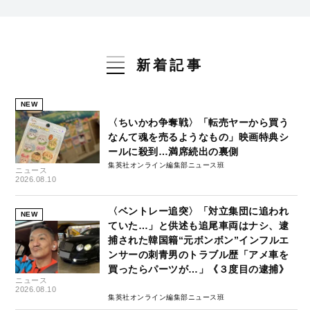
新着記事
NEW
〈ちいかわ争奪戦〉「転売ヤーから買う
なんて魂を売るようなもの」映画特典シ
ールに殺到…満席続出の裏側
集英社オンライン編集部ニュース班
ニュース
2026.08.10
〈ベントレー追突〉「対立集団に追われ
NEW
ていた…」と供述も追尾車両はナシ、逮
捕された韓国籍“元ボンボン”インフルエ
ンサーの刺青男のトラブル歴「アメ車を
買ったらパーツが…」《３度目の逮捕》
ニュース
2026.08.10
集英社オンライン編集部ニュース班