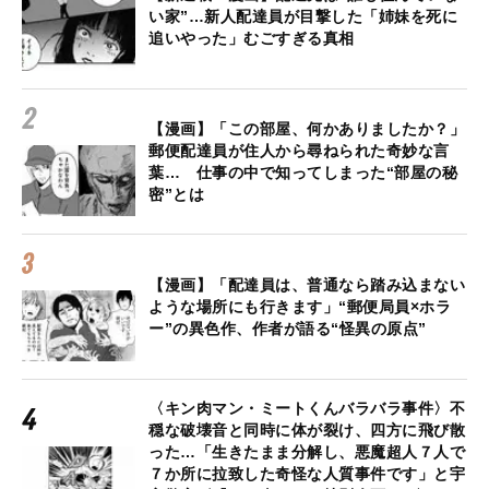
い家”…新人配達員が目撃した「姉妹を死に
追いやった」むごすぎる真相
【漫画】「この部屋、何かありましたか？」
郵便配達員が住人から尋ねられた奇妙な言
葉… 仕事の中で知ってしまった“部屋の秘
密”とは
【漫画】「配達員は、普通なら踏み込まない
ような場所にも行きます」“郵便局員×ホラ
ー”の異色作、作者が語る“怪異の原点”
〈キン肉マン・ミートくんバラバラ事件〉不
穏な破壊音と同時に体が裂け、四方に飛び散
った…「生きたまま分解し、悪魔超人７人で
７か所に拉致した奇怪な人質事件です」と宇