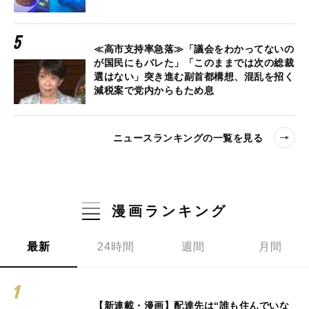
≪高市支持率急落≫「議会をわかってないの
が国民にもバレた」「このままでは次の総裁
選はない」突き進む副首都構想、混乱を招く
減税案で党内からもため息
ニュースランキングの一覧を見る
漫画ランキング
最新
24時間
週間
月間
【新連載・漫画】配達先は“誰も住んでいな