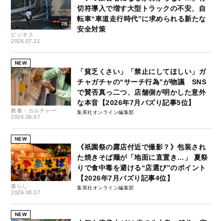
切符導入で増す大型トラックの不安、自
転車“車道走行時代”に求められる新たな
安全対策
ビジネス
2026.07.21
NEW
「貧乏くさい」「禁止にしてほしい」ガ
チャガチャの“サーチ行為”が物議 SNS
で賛否真っ二つ、店舗側が明かした意外
な本音【2026年7月バズり記事5位】
教養・カルチャー
集英社オンライン編集部
2026.08.07
NEW
《祇園祭の露店付近で撮影？》包装され
た焼きそば麺が「地面に直置き…」 夏祭
りで食中毒を避ける“店選び”のポイント
【2026年7月バズり記事4位】
暮らし
集英社オンライン編集部
2026.08.07
NEW