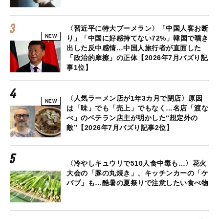
〈習近平に特大ブーメラン〉「中国人客お断
NEW
り」「中国に好感持てない72%」韓国で噴き
出した反中感情…中国人旅行者が直面した
「政治的摩擦」の正体【2026年7月バズり記
事1位】
〈人気ラーメン店が1年3カ月で閉店〉原因
NEW
は「味」でも「売上」でもなく…名店「渡な
べ」のベテラン店主が明かした“想定外の
敵”【2026年7月バズり記事2位】
〈冷やしキュウリで510人食中毒も…〉花火
大会の「豚の丸焼き」、キッチンカーの「ケ
バブ」も…酷暑の夏祭りで注意したい食べ物