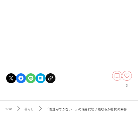
3
TOP
暮らし
「友達ができない…」の悩みに蛭子能収らが驚愕の回答