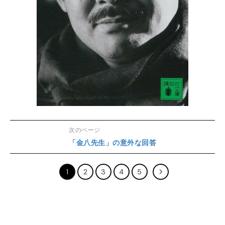
次のページ
「金八先生」の意外な回答
1
2
3
4
5