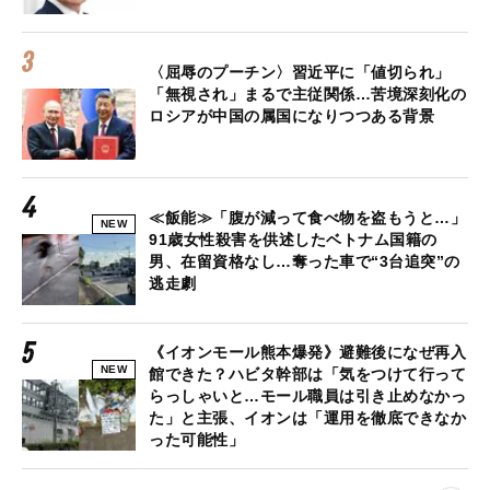
〈屈辱のプーチン〉習近平に「値切られ」
「無視され」まるで主従関係…苦境深刻化の
ロシアが中国の属国になりつつある背景
≪飯能≫「腹が減って食べ物を盗もうと…」
NEW
91歳女性殺害を供述したベトナム国籍の
男、在留資格なし…奪った車で“3台追突”の
逃走劇
《イオンモール熊本爆発》避難後になぜ再入
NEW
館できた？ハビタ幹部は「気をつけて行って
らっしゃいと…モール職員は引き止めなかっ
た」と主張、イオンは「運用を徹底できなか
った可能性」