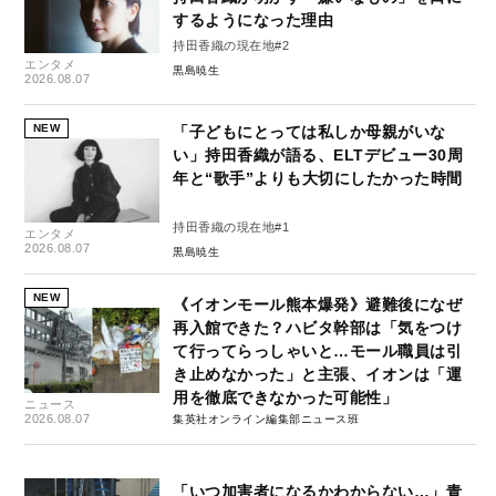
するようになった理由
持田香織の現在地#2
エンタメ
黒島暁生
2026.08.07
NEW
「子どもにとっては私しか母親がいな
い」持田香織が語る、ELTデビュー30周
年と“歌手”よりも大切にしたかった時間
持田香織の現在地#1
エンタメ
2026.08.07
黒島暁生
NEW
《イオンモール熊本爆発》避難後になぜ
再入館できた？ハビタ幹部は「気をつけ
て行ってらっしゃいと…モール職員は引
き止めなかった」と主張、イオンは「運
用を徹底できなかった可能性」
ニュース
2026.08.07
集英社オンライン編集部ニュース班
「いつ加害者になるかわからない…」青