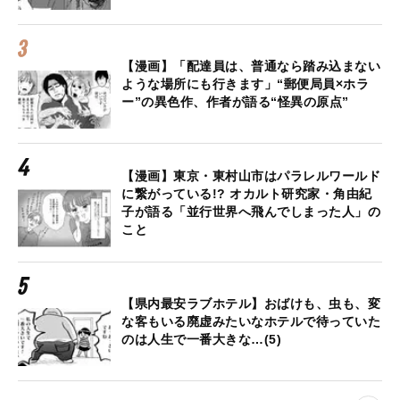
【漫画】「配達員は、普通なら踏み込まない
ような場所にも行きます」“郵便局員×ホラ
ー”の異色作、作者が語る“怪異の原点”
【漫画】東京・東村山市はパラレルワールド
に繋がっている!? オカルト研究家・角由紀
子が語る「並行世界へ飛んでしまった人」の
こと
【県内最安ラブホテル】おばけも、虫も、変
な客もいる廃虚みたいなホテルで待っていた
のは人生で一番大きな…(5)