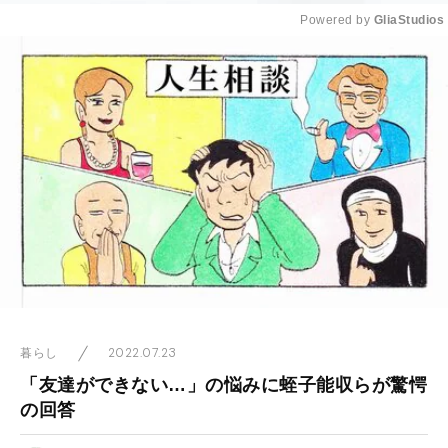
Powered by 
GliaStudios
Mute
2022.07.23
暮らし
「友達ができない…」の悩みに蛭子能収らが驚愕
の回答