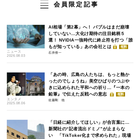
会員限定記事
AI相場「第2幕」へ！ バブルはまだ崩壊
していない…大化け期待の注目銘柄５
選！ NVIDIA一強時代に終止符を打つ「誰
もが知っている」あの会社とは
有料
ニュース
石井僚一
2026.08.03
「あの時、広島の人たちは、もっと熱か
ったのでしょうね」美空ひばりのつぶや
きに込められた平和への祈り…『一本の
鉛筆』で伝えた反戦への意志
有料
エンタメ
佐藤剛
2025.08.06
「日経に紹介してほしい」が合言葉に…
新聞社の“記者流出ドミノ”が止まらな
い 「TikToker化まで求められた」現場