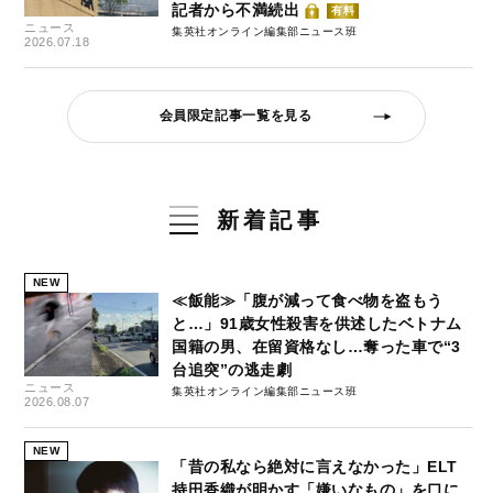
記者から不満続出
有料
ニュース
集英社オンライン編集部ニュース班
2026.07.18
会員限定記事一覧を見る
新着記事
NEW
≪飯能≫「腹が減って食べ物を盗もう
と…」91歳女性殺害を供述したベトナム
国籍の男、在留資格なし…奪った車で“3
台追突”の逃走劇
ニュース
集英社オンライン編集部ニュース班
2026.08.07
NEW
「昔の私なら絶対に言えなかった」ELT
持田香織が明かす「嫌いなもの」を口に