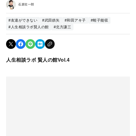
石原壮一郎
#友達ができない
#武田鉄矢
#和田アキ子
#蛭子能収
#人生相談ラボ賢人の館
#北方謙三
人生相談ラボ 賢人の館Vol.4