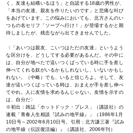
く、友達も結構いるほう」と自認する18歳の男性が、
「本当の友達、親友を作りたいのです」と悲痛な叫び
をあげています。この悩みにおいても、北方さんのい
つもの名セリフ「ソープへ行け！」が登場するかと期
待しましたが、残念ながら出てきませんでした。
〈「あいつは親友、こいつはただの友達」というよう
な区分けを、どうしてする必要があるんだ。その中に
は、自分が地べたで這いつくばっている時に手を差し
伸べてくれる奴がいるかもしれないし、いないかもし
れない。（中略）でも、いると信じろよ。そして、友
達が這いつくばっている時は、おまえが手を差し伸べ
てやれ。人に友情を求めるんじゃない。友情を示すの
は、自分だ〉
※初出：雑誌「ホットドック・プレス」（講談社）の
連載「青春人生相談『試みの地平線』」（1986年1月
10日号～2002年6月10日号。引用：北方謙三著『試み
の地平線（伝説復活編）』（講談社、2006年刊）