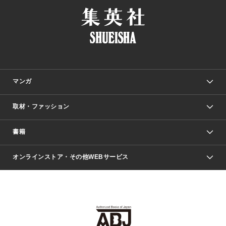
マンガ
取材・ファッション
少年マンガ
週刊少年ジャンプ
書籍
ファッション・美容
青年マンガ
ジャンプSQ.
Seventeen
週刊ヤングジャンプ
オンラインストア・その他WEBサービス
文芸・文庫・総合
芸能・情報・スポーツ
少女マンガ
Vジャンプ
non-no Web
ヤングジャンプ定期購読デジタル
すばる
Myojo
オンラインストア
りぼん
学芸・ノンフィクション・新書
最強ジャンプ
女性マンガ
@BAILA
ヤンジャン＋
小説すばる
週プレNEWS
マーガレット
集英社OTOコンテンツ
集英社 学芸編集部
少年ジャンプ＋
その他WEBサービス
クッキー
ライトノベル・ノベライズ
MAQUIA ONLINE
となりのヤングジャンプ
集英社 文芸ステーション
週プレ グラジャパ！
別冊マーガレット
SHUEISHA MANGA-ART HERITAGE