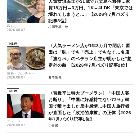
人気女流雀士が31歳で八丈島へ移住…家
賃15万円→3万円、1K→4LDK「東京では
壊れてしまうと…」【2026年7月バズり
記事3位】
暮らし
松岡千晶
2026.08.07
NEW
〈人気ラーメン店が1年3カ月で閉店〉原
因は「味」でも「売上」でもなく…名店
「渡なべ」のベテラン店主が明かした“想
定外の敵”【2026年7月バズり記事2位】
教養・カルチャー
2026.08.07
井手隊長
NEW
〈習近平に特大ブーメラン〉「中国人客
お断り」「中国に好感持てない72%」韓
国で噴き出した反中感情…中国人旅行者
が直面した「政治的摩擦」の正体【2026
年7月バズり記事1位】
ニュース
2026.08.07
小倉健一