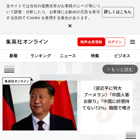
当サイトでは当社の提携先等がお客様のニーズ等につ
いて調査・分析したり、お客様にお勧めの広告を表示
詳しくはこちら
する目的で Cookie を使用する場合があります。
×
無料会員登録
ログイン
新着
ランキング
ニュース
特集
ビジネス
もっと読む
arrow_forward_ios