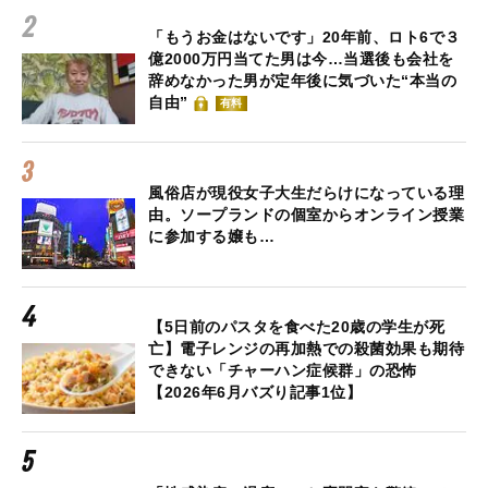
「もうお金はないです」20年前、ロト6で３
億2000万円当てた男は今…当選後も会社を
辞めなかった男が定年後に気づいた“本当の
自由”
有料
風俗店が現役女子大生だらけになっている理
由。ソープランドの個室からオンライン授業
に参加する嬢も…
【5日前のパスタを食べた20歳の学生が死
亡】電子レンジの再加熱での殺菌効果も期待
できない「チャーハン症候群」の恐怖
【2026年6月バズり記事1位】