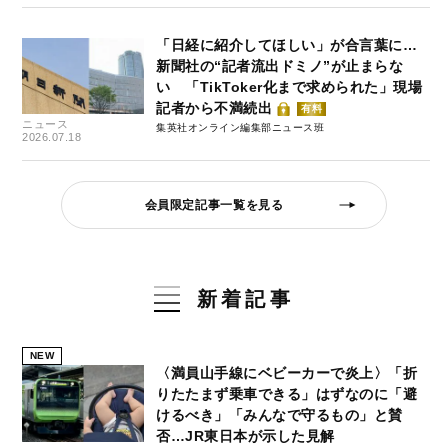
「日経に紹介してほしい」が合言葉に…
新聞社の“記者流出ドミノ”が止まらな
い 「TikToker化まで求められた」現場
記者から不満続出
有料
ニュース
集英社オンライン編集部ニュース班
2026.07.18
会員限定記事一覧を見る
新着記事
NEW
〈満員山手線にベビーカーで炎上〉「折
りたたまず乗車できる」はずなのに「避
けるべき」「みんなで守るもの」と賛
否…JR東日本が示した見解