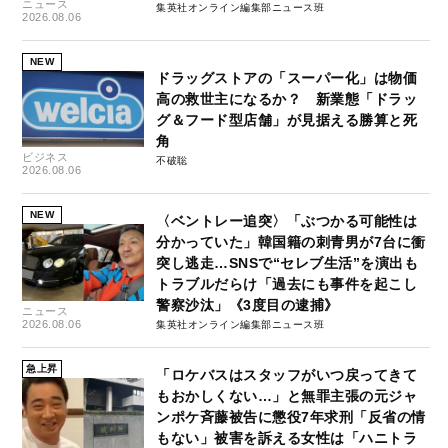
ニュース
集英社オンライン編集部ニュース班
2026.08.06
NEW
ドラッグストアの「スーパー化」は物価
高の救世主になるか？ 新業態「ドラッ
グ＆フード型店舗」が見据える勝算と死
角
ビジネス
不破聡
2026.08.06
NEW
〈ベントレー追突〉「ぶつかる可能性は
分かっていた」韓国籍の刺青男が7台に衝
突し逃走…SNSで“セレブ生活”を演出も
トラブルだらけ「過去にも事件を起こし
警察沙汰」《3度目の逮捕》
ニュース
2026.08.06
集英社オンライン編集部ニュース班
急上昇
「ロケバスはスタッフがいつ戻ってきて
もおかしくない…」と無罪主張の元ジャ
ンポケ斉藤被告に懲役7年求刑「反省の情
もない」被害を訴える女性は「ハニトラ