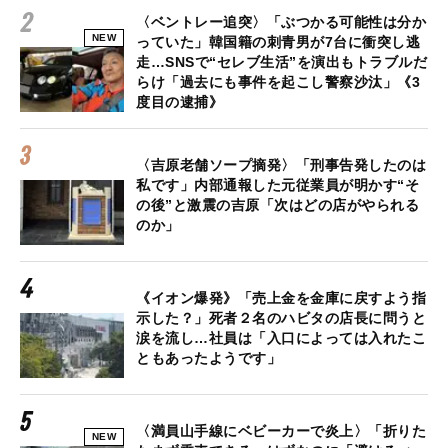
〈ベントレー追突〉「ぶつかる可能性は分か
NEW
っていた」韓国籍の刺青男が7台に衝突し逃
走…SNSで“セレブ生活”を演出もトラブルだ
らけ「過去にも事件を起こし警察沙汰」《3
度目の逮捕》
〈吉原老舗ソープ摘発〉「刑事告発したのは
私です」内部通報した元従業員が明かす“そ
の後”と激震の吉原「次はどの店がやられる
のか」
《イオン爆発》「売上金を金庫に戻すよう指
示した？」死者２名のハビタの店長に問うと
涙を流し…社員は「入口によっては入れたこ
ともあったようです」
〈満員山手線にベビーカーで炎上〉「折りた
NEW