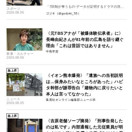
「7回制が奪うもの-データが証明するドラマの消
スポーツ
失-」
2026.08.06
ゴジキ（@godziki_55）
〈元TBSアナが「被爆体験伝承者」に〉
長峰由紀さんが81年前の広島を語り継ぐ
理由「これは昔話ではありません」
中島早苗
教養・カルチャー
2026.08.06
急上昇
〈イオン熊本爆発〉「遺族への当初説明
は…保身みたいなところがあった」ハビ
タ幹部が謝罪告白「建物内に戻りたいと
本人は言ってなかった」
ニュース
集英社オンライン編集部ニュース班
2026.08.05
急上昇
〈吉原老舗ソープ摘発〉「刑事告発した
のは私です」内部通報した元従業員が明