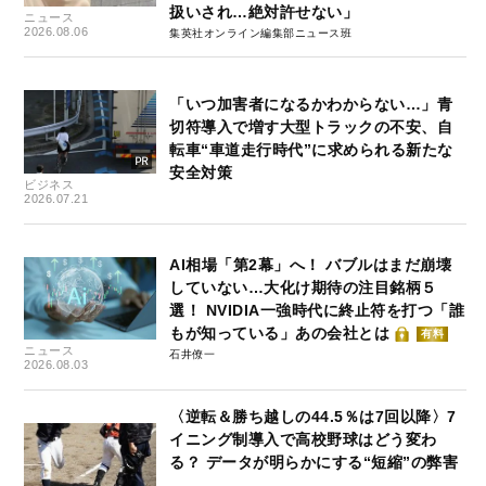
扱いされ…絶対許せない」
ニュース
2026.08.06
集英社オンライン編集部ニュース班
「いつ加害者になるかわからない…」青
切符導入で増す大型トラックの不安、自
転車“車道走行時代”に求められる新たな
安全対策
ビジネス
2026.07.21
AI相場「第2幕」へ！ バブルはまだ崩壊
していない…大化け期待の注目銘柄５
選！ NVIDIA一強時代に終止符を打つ「誰
もが知っている」あの会社とは
有料
ニュース
石井僚一
2026.08.03
〈逆転＆勝ち越しの44.5％は7回以降〉7
イニング制導入で高校野球はどう変わ
る？ データが明らかにする“短縮”の弊害