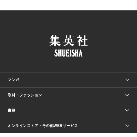
マンガ
取材・ファッション
少年マンガ
週刊少年ジャンプ
書籍
ファッション・美容
青年マンガ
ジャンプSQ.
Seventeen
週刊ヤングジャンプ
オンラインストア・その他WEBサービス
文芸・文庫・総合
芸能・情報・スポーツ
少女マンガ
Vジャンプ
non-no Web