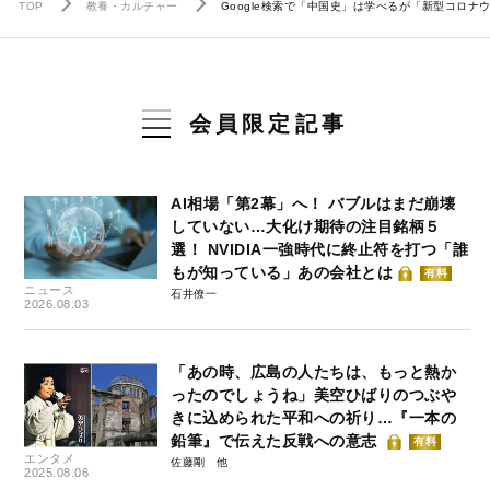
TOP
教養・カルチャー
Google検索で「中国史」は学べるが「新型コロナ
会員限定記事
AI相場「第2幕」へ！ バブルはまだ崩壊
していない…大化け期待の注目銘柄５
選！ NVIDIA一強時代に終止符を打つ「誰
もが知っている」あの会社とは
有料
ニュース
石井僚一
2026.08.03
「あの時、広島の人たちは、もっと熱か
ったのでしょうね」美空ひばりのつぶや
きに込められた平和への祈り…『一本の
鉛筆』で伝えた反戦への意志
有料
エンタメ
佐藤剛
2025.08.06